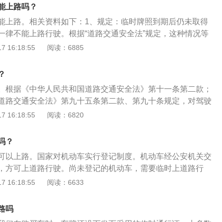
车辆在使用临时牌照上路时，无论是闯红灯、违章停车还是超速
本法第九十条的规定予以处罚。当事人提供相应的牌证、标志
能上路吗？
普通机动车相同的处罚，持过期临时车牌驾驶机动车是违法行
的，应当及时退还机动车。
能上路。相关资料如下：1、规定：临时牌照到期后仍未取得
式车牌前对违法行为进行处理。
一律不能上路行驶。根据“道路交通安全法”规定，这种情况等
号牌”。而“道路交通安全法”对“不按规定悬挂号牌”的处罚是罚
 16:18:55
阅读：6885
2分。2、临时牌的介绍：车主取得临牌后应认真核实临牌上的信
打印标注有效期，背面信息栏、发动机号、车架号、签发人、
？
需和本车辆及车行发证人信息相对应，每项都应准确齐全，如
。根据《中华人民共和国道路交通安全法》第十一条第二款；
求的临牌，可及时向我局交警大队车管所投诉。
道路交通安全法》第九十五条第二款、第九十条规定，对驾驶
罚款200元的处罚。以下是相关资料：1、根据《中华人民共和国
 16:18:55
阅读：6820
九十条机动车驾驶人违反道路交通安全法律、法规关于道路通
者20元以上200元以下罚款。本法另有规定，依照规定处罚。
吗？
道路行驶的机动车未悬挂机动车号牌，未放置检验合格标志、
可以上路。国家对机动车实行登记制度。机动车经公安机关交
随车携带行驶证、驾驶证，公安机关交通管理部门应当扣留机
，方可上道路行驶。尚未登记的机动车，需要临时上道路行
通行牌证。相关资料如下：1、根据交通法的规定，对不按规
 16:18:55
阅读：6633
200元，并扣除12分。2、一辆车可以申请临时车牌3次，每
辆在使用临时牌照上路时，无论是闯红灯、违章停车还是超速行
路吗
通机动车相同的处罚，持过期临时车牌驾驶机动车是违法行