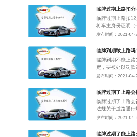
时通行牌证；2、
临牌过期上路扣分
通行规定的，处警
临牌过期上路扣1
定处罚；3、同样
将车主身份证明（
时牌照就可以肆意
故责任强制保险副
发布时间：2021-04-26
摄像头是可以清清
若由代理人代办该
牌照，一次15天
临牌到期敢上路吗
与正常的机动车一
临牌到期不能上路
式牌照时要将这些
定，要被处以罚款
法规对女车主罚款2
的车辆，一律不能
发布时间：2021-04-26
车主身份证明（个
责任强制保险副本
临牌过期了上路会
由代理人代办该业
临牌过期了上路会
照，一次15天，
法规关于道路通行
正常的机动车一样
定的，依照规定处
发布时间：2021-04-26
未放置检验合格标
交通管理部门应当
临牌过期了能上路