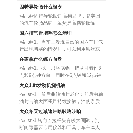
固特异轮胎什么档次
<&list>固特异轮胎是高档品牌，是美国
的汽车轮胎品牌。虽然是高档轮胎品
牌，但是中高低端的轮胎都有生产，这
国六排气管堵塞怎么清理
也是为了更好的开拓市场。
<&list>1、当车主发现自己的国六车排气
管出现堵塞的情况时，可以利用铁丝或
者是细棍，直接将杂物给取出来，如果
在家拿什么练方向盘
堵塞情况比较严重，也可以采取应急措
<&list>1、找一只平底锅，把两耳看作3
施。 <&list>2、直接利用木棍将所有的
点和9点钟方向，同时在6点钟和12点钟
杂物推到排气管里面的位置处，然后将
方向做一个标记。 <&list>2、双手握住
三元催化器拆解开，就可以将堵塞的东
大众1.8t发动机烧机油
平底锅两耳，然后往左打半圈、一圈、
西取出来。但如果是因为积碳过多引起
<&list>1、前后曲轴油封老化：前后曲轴
一圈半的练习，往右同样也要打相同的
的堵塞，就需要将三元催化器泡在草酸
油封与油大面积且持续接触，油的杂质
圈数。 <&list>3、最后强调要反复练
中进行清洗。 <&list>3、也可以利用清
和发动机内持续温度变化使其密封效果
习，这样就可以形成肌肉记忆，在真实
大众冬天过减速带咯吱咯吱响
洗剂对堵塞的情况得到解决，将清洗剂
逐渐减弱，导致渗油或漏油。<&list>2、
驾驶车辆时，不需要记忆也能打好方
放在燃油箱中，与燃油混合后，车辆启
<&list>1.转向器拉杆头有较大间隙，判
活塞间隙过大：积碳会使活塞环与缸体
向。
动时，就可以和汽油一起进入到燃烧
断间隙需要专用仪器和工具，车主本人
的间隙扩大，导致机油流入燃烧室中，