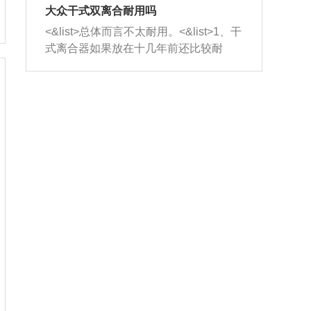
室，最后形成废气排出，就可以让三元
无法制作，需要将车辆送到修理厂或4s
造成烧机油。<&list>3、机油粘度。使用
大众干式双离合耐用吗
催化器得到清洗，排气管堵塞的情况就
店；<&list>2.车辆半轴套管防尘罩破
机油粘度过小的话，同样会有烧机油现
<&list>总体而言不太耐用。<&list>1、干
能够得到解决。
裂，破裂后会出现漏油现象，使半轴磨
象，机油粘度过小具有很好的流动性，
式离合器如果放在十几年前还比较耐
损严重，磨损的半轴容易损坏，产生异
容易窜入到气缸内，参与燃烧。<&list>
用，但是由于现在的汽车发动机动力输
响；<&list>3.稳定器的转向胶套和球头
4、机油量。机油量过多，机油压力过
出越来越高，使得干式离合器散热不足
老化，一般是使用时间过长造成的。解
大，会将部分机油压入气缸内，也会出
的缺陷也逐渐暴露出来。<&list>2、由于
决方法是更换新的质量好的转向橡胶套
现烧机油。<&list>5、机油滤清器堵塞：
干式双离合的工作环境暴露在空气中，
和球头。
会导致进气不畅，使进气压力下降，形
而离合器的散热也是通离合器罩上面的
成负压，使机油在负压的情况下吸入燃
几个小孔来进行散热。但是在行驶过程
烧室引起烧机油。<&list>6、正时齿轮或
中变速箱需要换挡，就不得不使得离合
链条磨损：正时齿轮或链条的磨损会引
器频繁工作。<&list>3、长时间的低速行
起气阀和曲轴的正时不同步。由于轮齿
驶以及过于频繁的启停，导致离合器的
或链条磨损产生的过量侧隙，使得发动
温度不断升高，而低速行驶时空气流动
机的调节无法实现：前一圈的正时和下
效率不高，无法将离合器中的热量有效
一圈可能就不一样。当气阀和活塞的运
的带走，导致离合器内部的温度不断升
动不同步时，会造成过大的机油消耗。
高，加速离合器的磨损。
解决方法：更换正时齿轮或链条。<&list
>7、内垫圈、进风口破裂：新的发动机
设计中，经常采用各种由金属和其他材