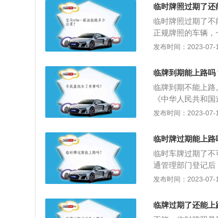
次，每次15天。
手续，并可以依照
临时牌照过期了还
行驶，都将受到与
或者补办相应手续
临时牌照过期了不
为，应当在申领正
正规牌照的车辆，
同于“不按规定悬挂
发布时间：2023-07-17
款200元、扣1
息，临牌正面必须
临牌到期能上路吗
签发日期等等每项
临牌到期不能上路
发现未符合以上要
《中华人民共和国
员进行记12分、
发布时间：2023-07-17
道路交通安全法第
行规定，处警告或
临时牌过期能上路
2、第九十五条上
临时车牌过期了不
保险标志，或者未
通管理部门登记后
动车。
驶，应当取得临时
发布时间：2023-07-17
定上牌的机动车罚款
次15天。3、车
临牌过期了还能上
驶，都将受到与普