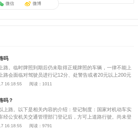
微信
微博
路吗
上路。临时牌照到期后仍未取得正规牌照的车辆，一律不能上
路会面临对驾驶员进行记12分、处警告或者20元以上200元
动车的处罚。法律依据：《道路交通安全违法行为记分管理办
 16:18:55
阅读：1011
驾驶人有下列交通违法行为，一次记12分：第四项：驾驶未悬
故意遮挡、污损机动车号牌的机动车上道路行驶的。根据《中
路吗？
交通安全法》第九十条，机动车驾驶人违反道路交通安全法
以上路。以下是相关内容的介绍：登记制度：国家对机动车实
通行规定的，处警告或者20元以上200元以下罚款。本法另有
车经公安机关交通管理部门登记后，方可上道路行驶。尚未登
处罚；第九十五条，上道路行驶的机动车未悬挂机动车号牌，
临时上道路行驶，应当取得临时通行牌证。法律规定：根据交
 16:18:55
阅读：9791
志、保险标志，或者未随车携带行驶证、驾驶证的，公安机关
按规定上牌的机动车扣除12分。一辆车可以申请临时车牌3
扣留机动车；通知当事人提供相应的牌证、标志或者补办相应