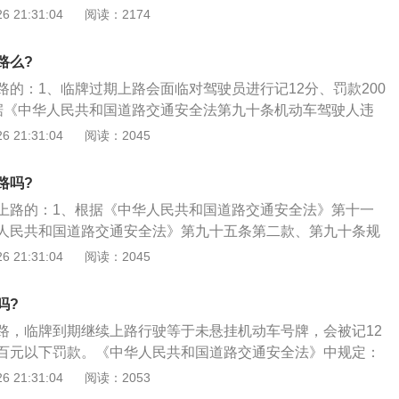
机动车未悬挂机动车号牌，公安机关交通管理部门应当扣留机
 21:31:04
阅读：2174
提供相应的牌证并依据第九十条的规定，处以道罚款200元，
3、交管部门提示，目前核发的机动车临时牌照的期限为15天，
路么?
临时牌照背面标记的截止期限，切勿携带逾期临时牌照上路。
路的：1、临牌过期上路会面临对驾驶员进行记12分、罚款200
据《中华人民共和国道路交通安全法第九十条机动车驾驶人违
律、法规关于道路通行规定的，处警告或者20元以上200元以
 21:31:04
阅读：2045
规定的，依照规定处罚。；3、第九十五条上道路行驶的机动
牌，未放置检验合格标志、保险标志，或者未随车携带行驶
路吗?
安机关交通管理部门应当扣留机动车。
上路的：1、根据《中华人民共和国道路交通安全法》第十一
人民共和国道路交通安全法》第九十五条第二款、第九十条规
记12分、罚款200元的处罚；2、根据《道路交通安全违法行为
 21:31:04
阅读：2045
驾驶人有下列违法行为之一，一次记12分：上道路行驶的机动
牌的，或者故意遮挡、污损、不按规定安装机动车号牌的；
吗?
和国道路交通安全法》第十一条驾驶机动车上道路行驶，应当
路，临牌到期继续上路行驶等于未悬挂机动车号牌，会被记12
放置检验合格标志、保险标志，并随车携带机动车行驶证。
百元以下罚款。《中华人民共和国道路交通安全法》中规定：
机动车实行登记制度。机动车经公安机关交通管理部门登记
 21:31:04
阅读：2053
驶。尚未登记的机动车，需要临时上道路行驶的，应当取得临