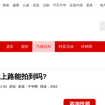
插画
健康
公益
优选
法制
守艺中华
应急中国
更多
地
选车
报价
汽修百科
特卖活动
经销商
上路能拍到吗?
1:04
原创
来源：中华网
阅读：2063
咨询技师