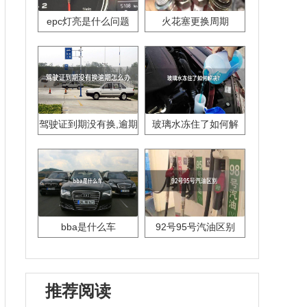
epc灯亮是什么问题
火花塞更换周期
驾驶证到期没有换,逾期
玻璃水冻住了如何解
怎么办??
决？
bba是什么车
92号95号汽油区别
推荐阅读