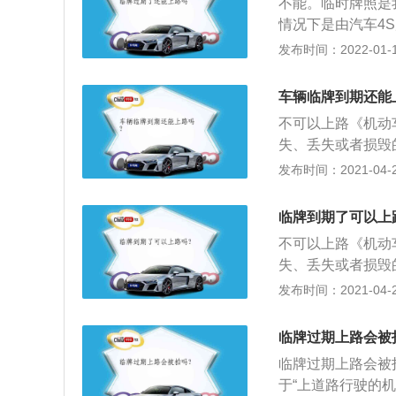
不能。临时牌照是
为，应当在申领正
情况下是由汽车4
照的车辆，一律不
发布时间：2022-01-12
挂号牌的车辆，应
悬挂号牌，违反有
车辆临牌到期还能
就可以肆意妄为，
不可以上路《机动
临时牌照太小，摄
失、丢失或者损毁
下来，每一张都可
申请时，机动车所
发布时间：2021-04-26
定，正确的临时车
查提交的证明、凭
视线；如果同时下
起一日内补发、换
内后挡风玻璃左下
临牌到期了可以上
号牌号码不变；3
携带。
不可以上路《机动
驶车号牌。
失、丢失或者损毁
申请时，机动车所
发布时间：2021-04-26
查提交的证明、凭
起一日内补发、换
临牌过期上路会被
号牌号码不变；3
临牌过期上路会被
驶车号牌。
于“上道路行驶的