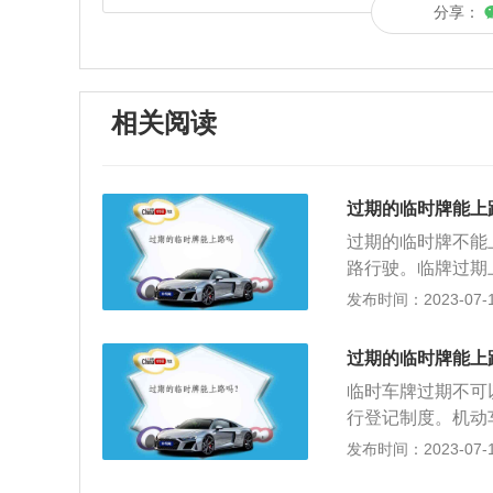
分享：
相关阅读
过期的临时牌能上
过期的临时牌不能
路行驶。临牌过期上
以下罚款、扣留机
发布时间：2023-07-17
法》第九条机动车
挂机动车号牌或者
过期的临时牌能上
华人民共和国道路
临时车牌过期不可
律、法规关于道路
行登记制度。机动
规定的，依照规定
记的机动车，需要
发布时间：2023-07-17
未放置检验合格标
通法的规定，对不
交通管理部门应当