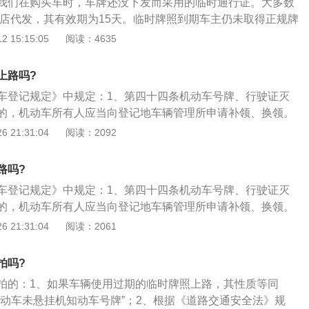
我们在购买车时，车牌还没下发而采用的临时通行证。大多数
式车牌前对违法行为进行处理。
S店代发，其有效期为15天。临时牌照到期车主仍未取得正规牌
允许在路上行驶。根据“道路交通安全法”规定如果不按规定悬
 15:15:05
阅读：4635
罚款200元并扣12分，一旦发生这种情况也就相当于不按规定
关规定，会给予相应的处罚。有人可能会认为，用了临时牌照
上路吗?
其实临时牌照和正式牌照都受交通法的管制；有人还会误认为
车登记规定》中规定：1、第四十四条机动车号牌、行驶证灭
像机肯定拍不到，其实现在高清摄像头无处不在，只要被抓拍
的，机动车所有人应当向登记地车辆管理所申请补领、换领。
以清清楚楚拍到临时牌照。而临时牌照的摆放也有相关的规
有人应当填写申请表并提交身份证明；2、车辆管理所应当审
 21:31:04
阅读：2092
牌贴法应该贴在前挡风玻璃左下角或右下角，不可影响驾驶员
证，收回未灭失、丢失或者损毁的号牌、行驶证，自受理之日
发两张临时牌照：应该一张贴于前挡风玻璃，另外一张贴于车
发行驶证，自受理之日起十五日内补发、换发号牌，原机动车
角，假如车后挡风玻璃并没有位置可贴，那么另外也应该随车
路吗?
、补发、换发号牌期间应当核发有效期不超过十五日的临时行
车登记规定》中规定：1、第四十四条机动车号牌、行驶证灭
的，机动车所有人应当向登记地车辆管理所申请补领、换领。
有人应当填写申请表并提交身份证明；2、车辆管理所应当审
 21:31:04
阅读：2061
证，收回未灭失、丢失或者损毁的号牌、行驶证，自受理之日
发行驶证，自受理之日起十五日内补发、换发号牌，原机动车
拍吗?
、补发、换发号牌期间应当核发有效期不超过十五日的临时行
拍的：1、如果车辆使用过期的临时牌照上路，其性质等同
机动车未悬挂机知动车号牌”；2、根据《道路交通安全法》规