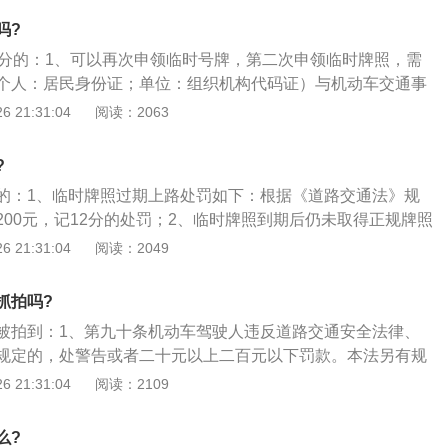
第九十条机动车驾驶人违反道路交通安全法律、法规关于道路
吗?
告或者二十元以上二百元以下罚款。本法另有规定的，依照规
2分的：1、可以再次申领临时号牌，第二次申领临时牌照，需
临时牌照和正式牌照受交通法的管制，所以不要以为新车是临
个人：居民身份证；单位：组织机构代码证）与机动车交通事
妄为，或者以为临时牌照太小，摄像机肯定拍不到，其实高清
本复印在同一张纸上，并将已使用过的旧临时牌照一并收回。
 21:31:04
阅读：2063
楚楚拍到临时牌照的。
业务的，还应提供代理人身份证明；2、车辆可以申请3次临时
，车辆在使用临牌期间上路，不管是闯红灯、违停还是超速，都
?
样要接受处罚；3、如果挂临牌行车存在违法行为，在申请正
的：1、临时牌照过期上路处罚如下：根据《道路交通法》规
违法行为处理结束后才能申请正式牌照。目前，交警根据相关
200元，记12分的处罚；2、临时牌照到期后仍未取得正规牌照
00元，记12分处理。
上路行驶可以再次申领临时号牌，第二次申领临时牌照，需将
 21:31:04
阅读：2049
人：居民身份证；单位：组织机构代码证）与机动车交通事故
复印在同一张纸上，并将已使用过的旧临时牌照一并收回。若
抓拍吗?
务的，还应提供代理人身份证明；3、车辆可以申请3次临时牌
被拍到：1、第九十条机动车驾驶人违反道路交通安全法律、
车辆在使用临牌期间上路，不管是闯红灯、违停还是超速，都与
规定的，处警告或者二十元以上二百元以下罚款。本法另有规
要接受处罚
罚；2、第九十五条上道路行驶的机动车未悬挂机动车号牌，
 21:31:04
阅读：2109
志、保险标志，或者未随车携带行驶证、驾驶证的，公安机关
扣留机动车，通知当事人提供相应的牌证、标志或者补办相应
么?