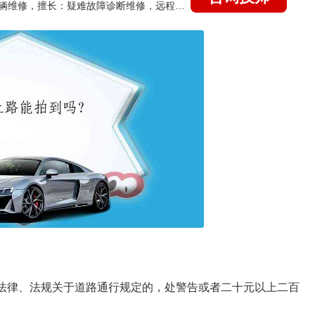
国家认证的汽车维修技师，15年德美日等各系车辆维修，擅长：疑难故障诊断维修，远程维修技术指导
全法律、法规关于道路通行规定的，处警告或者二十元以上二百