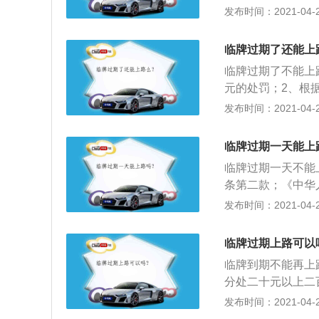
定，上道路行驶的
发布时间：2021-04-26
动车，通知当事人
记12分的处罚；
临牌过期了还能上
驾驶人一定要注意
临牌过期了不能上
元的处罚；2、根
反道路交通安全法
发布时间：2021-04-26
下罚款。本法另有
车未悬挂机动车号
临牌过期一天能上
证、驾驶证的，公
临牌过期一天不能
条第二款；《中华
定，对驾驶员进行
发布时间：2021-04-26
记分分值》机动车
车未悬挂机动车号
临牌过期上路可以
3、《中华人民共
临牌到期不能再上
悬挂机动车号牌，
分处二十元以上二
1、第八条国家对
发布时间：2021-04-26
后，方可上道路行