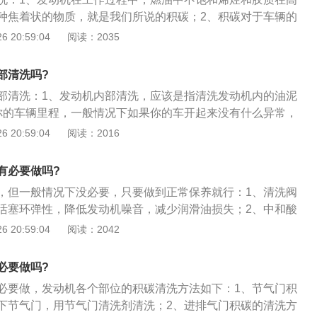
种焦着状的物质，就是我们所说的积碳；2、积碳对于车辆的
它会使得尾气排放的污染更严重，油耗增加，严重时甚至会引
 20:59:04
阅读：2035
生异响，损坏活塞和曲轴等；3、所以，对积碳的清洗时十分
动机比较了解的朋友一定知道，发动机长时间运行，都会有一
部清洗吗?
个是不可避免的。
部清洗：1、发动机内部清洗，应该是指清洗发动机内的油泥
你的车辆里程，一般情况下如果你的车开起来没有什么异常，
，做发动机的内部清洗几乎是没有必要的；3、平时用车的时
 20:59:04
阅读：2016
油添加剂\"就能解决部分油路问题，其实刚两三万公里的新车没想
有必要做吗?
，但一般情况下没必要，只要做到正常保养就行：1、清洗阀
活塞环弹性，降低发动机噪音，减少润滑油损失；2、中和酸
腐蚀，减少发动机磨损；3、减少废气排放，减少空气污染，
 20:59:04
阅读：2042
寿命。
必要做吗?
必要做，发动机各个部位的积碳清洗方法如下：1、节气门积
下节气门，用节气门清洗剂清洗；2、进排气门积碳的清洗方