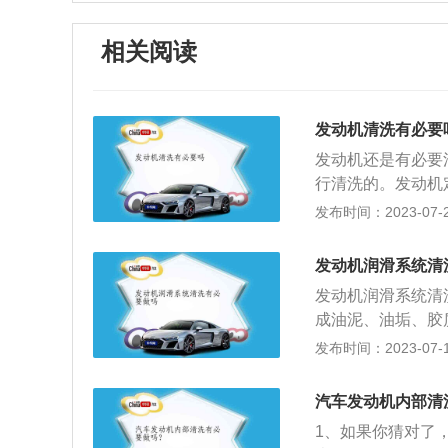
相关阅读
发动机清洗有必要
发动机还是有必要
行清洗的。发动机
机工作的环境是高
发布时间：2023-07-24
合物会从汽缸内部
的质量。2、当润
发动机润滑系统清
到影响，这样就会
发动机润滑系统清
很严重，就会引起
成油泥、油垢、胶
可燃混合气，汽油
常工作。这时候就
发布时间：2023-07-17
气氧化后产生积碳
要元件如液压泵、
动机抖、发动机无
安全装置、报警器
要是靠机油来润滑
汽车发动机内部清
动零件表面，减少
（附带还有一些\
1、如果你猜对了
油在润滑系内不断
原因下，其性能逐