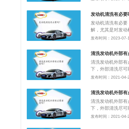
箱内部进行针对性
到蒸发箱等死角部
发动机清洗有必要
和抑菌处理。
发动机清洗有必要
解，尤其是对发动
机快速的散热，起
发布时间：2023-07-17
驶心情轻松：发动
带来愉悦的驾驶心
清洗发动机外部有
行过程中会有空气
清洗发动机外部有
零件、电线、油路
下，外部清洗尽可
命，增加车主的养
师傅帮你去做；2
发布时间：2021-04-28
以及时的检查发动
洗，但尽量不要用
动机舱可以及时的
部清洗一般在车子
及时处理，避免对
清洗发动机外部有
腻，减少零部件的
清洗发动机外部有
下，外部清洗尽可
师傅帮你去做；2
发布时间：2021-04-28
洗，但尽量不要用
部清洗一般在车子