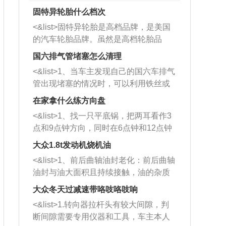
固特异轮胎什么档次
<&list>固特异轮胎是高档品牌，是美国
的汽车轮胎品牌。虽然是高档轮胎品
牌，但是中高低端的轮胎都有生产，这
国六排气管堵塞怎么清理
也是为了更好的开拓市场。
<&list>1、当车主发现自己的国六车排气
管出现堵塞的情况时，可以利用铁丝或
者是细棍，直接将杂物给取出来，如果
在家拿什么练方向盘
堵塞情况比较严重，也可以采取应急措
<&list>1、找一只平底锅，把两耳看作3
施。 <&list>2、直接利用木棍将所有的
点和9点钟方向，同时在6点钟和12点钟
杂物推到排气管里面的位置处，然后将
方向做一个标记。 <&list>2、双手握住
三元催化器拆解开，就可以将堵塞的东
大众1.8t发动机烧机油
平底锅两耳，然后往左打半圈、一圈、
西取出来。但如果是因为积碳过多引起
<&list>1、前后曲轴油封老化：前后曲轴
一圈半的练习，往右同样也要打相同的
的堵塞，就需要将三元催化器泡在草酸
油封与油大面积且持续接触，油的杂质
圈数。 <&list>3、最后强调要反复练
中进行清洗。 <&list>3、也可以利用清
和发动机内持续温度变化使其密封效果
习，这样就可以形成肌肉记忆，在真实
大众冬天过减速带咯吱咯吱响
洗剂对堵塞的情况得到解决，将清洗剂
逐渐减弱，导致渗油或漏油。<&list>2、
驾驶车辆时，不需要记忆也能打好方
放在燃油箱中，与燃油混合后，车辆启
<&list>1.转向器拉杆头有较大间隙，判
活塞间隙过大：积碳会使活塞环与缸体
向。
动时，就可以和汽油一起进入到燃烧
断间隙需要专用仪器和工具，车主本人
的间隙扩大，导致机油流入燃烧室中，