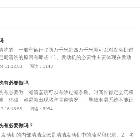
吗
清洗的，一般车辆行驶两万千米到四万千米就可以对发动机进
定期清洗的原因有哪些？1、发动机的必要性主要体现在发动
温，在摩擦表层，相对速度运行发生的磨坏，还有一些易燃混
 11:12:53
阅读：1143
窜进曲轴箱通风内的，这样就会危害到润滑油的性能以及产品
滑油的治疗和性能降低，发动机主油道的清理工作能力也会受
洗有必要做吗
危害到发动机润滑系统的。尤其是油垢的沉积，一旦油垢沉积
洗有必要做，滤清器确可以有效过滤杂质。时间长肯定会沉积
主油道的阻塞。3、燃油系统主要是由汽油与空气相混合形成
质，积碳，容易就出现堵塞管道情况，，导致润滑系统不能正
中本身含有杂质，空气中有灰尘，汽油在高温高压燃烧并与大
需要清洗系统，才能确保发动机润滑功效。润滑系统由几种主
 16:18:55
阅读：9994
，这些积碳不及时清理会带来诸多故障，如：冷车难启动、发
油箱、过滤器、冷却装置、加热装置、密封装置、缓冲装置、
力、油耗增高、尾气排放超标等不利现象；4、润滑系统中主
等所组成。发动机润滑系统的作用是：1、润滑作用：润滑运
，机油除了有润滑的功能外，还有散热、密封、清洁等功能
洗有必要做吗？
摩擦阻力和磨损，减少发动机的功率消耗；2、清洗作用：机
"防泡防腐\"等辅助功能）。机油在高温、氧化、机油质量等综合
，发动机的内部清洁应该是清洁发动机中的油泥和积炭。2、考
循环，清洗摩擦表面，带走磨屑和其他异物；3、冷却作用：
步下降，给发动机带来的保护功能也越来越差（这就是常换机