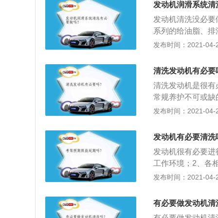
发动机润滑系统清
腻，减少零部件的
发动机清洗没必要
系列的给油脂、排
润滑系统，集中润
发布时间：2021-04-28
耗性润滑系统；3
定，它总是由几种
清洗发动机有必要
封装置、缓冲装置
清洗发动机是很有
常规养护不可或缺
积碳、胶质，由于
发布时间：2021-04-27
内部后会生成酸性
质以及油泥和一些
发动机有必要清洗
护，加剧发动机的
发动机很有必要进
常见的问题，就是
工作环境；2、各
的主要原因就是发
箱内的可燃混合气
发布时间：2021-04-26
等橡胶件，从而导
机油的性能和品质
时冒蓝烟，此时只
动机润滑系统中的
有必要做发动机清
定期进行清洗的。
有必要做发动机清