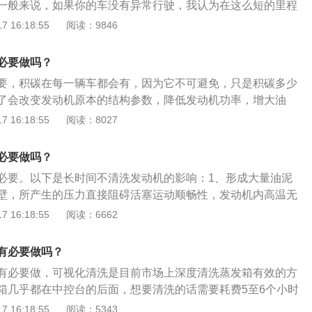
一般来说，如果你的车没有异常行驶，我认为在这么短的里程
断循环带走摩擦产生的热量；4、密封作用：在运动零件之间
当机油未能有效保护发动机时，磨损、积碳、酸腐蚀会给发动
清洗它。积碳通常是一种“新车”，无需特殊清洁。积碳清洗是
 16:18:55
阅读：9846
封性，有利于防止漏气或漏油；5、防锈蚀作用：在零件表面
；5、润滑系统中的积碳若未能及时情理，会引起各种故障，
要不是著名的积碳严重的发动机。这个问题可以通过在使用汽
表面起保护作用。润滑系统保养注意事项1、参阅使用手册，
的润滑油道，导致发动机干摩擦、污染新机油，降低新机油的
油添加剂来解决。事实上，超过30000公里的汽车根本无法清
尽量避免使用伪劣产品。同时注意在严寒地区，使用适宜低温
必要做吗？
属，降低发动机密封性能，降低缸压，增加发动机损耗等故障
2、留意机油灯的警示:有警告就要马上检查，防患于未然。3、
清洗，但也不需要经常清洗的，需要根据车辆行驶等具体情况
要，积碳在每一辆车都会有，因为它不可避免，只是积碳多少
、干燥及多尘地区，缩短换油里程，经常持续低速或持续高速满
发动机清洗的周期时间。
了会改变发动机原本的结构参数，降低发动机功率，增大油
短换油里程。每次更换机油后，应将发动机做短时间的无负荷
起发动机爆震、加速异响、对活塞及曲轴造成损害。以下是汽
 16:18:55
阅读：8027
油进入各润滑部位。4、定期更换滤清器。不要图省钱，该换
、汽车保养的介绍：汽车保养是指定期对汽车相关部分进行检
注意机油油面。一周检查一次机油尺并不麻烦，关键是要养成
润滑、调整或更换某些零件的预防性工作，又称汽车维护。
必要做吗？
系统的工作原理，严格按操作规程操作。
围：现代的汽车保养主要包含了对发动机系统（引擎）、变速
必要。以下是长时间不清洗发动机的影响：1、形成大量油泥
、冷却系统、燃油系统、动力转向系统等的保养范围。3、汽
壁，所产生的压力直接阻碍活塞运动顺畅性，发动机内高温无
车保养的目的是保持车容整洁，技术状况正常，消除隐患，预
散热，致使发动机功率下降，油耗激增。2、由于机油泥的存
 16:18:55
阅读：6662
劣化过程，延长使用周期。
降，机油泥很难被机油稀释，气缸运动状态下会加剧机械摩
负荷，对发动机带来严重损害。3、机油泥长期不清洗会越来
有必要做吗？
机功率下降后，即便更换新机油，也无法解除空间压缩的问
有必要做，可视化清洗是目前市场上深度清洗蒸发箱有效的方
油发生变质的情况。机油泥在清洗过程中，可能会使机油泥硬
箱几乎都在中控台的后面，想要清洗的话需要耗费5至6个小时
所以建议到专业4S店进行清洗。
化清洗可以用内窥镜，可在不拆解中控台的情况下深入到蒸发
 16:18:55
阅读：5343