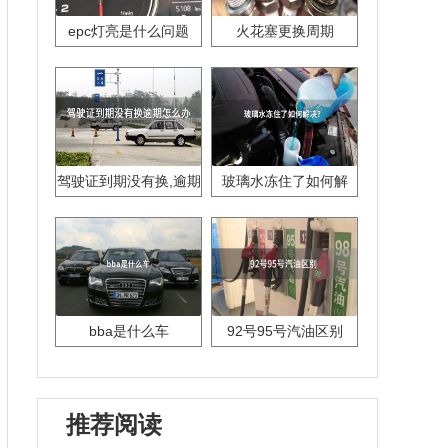
epc灯亮是什么问题
火花塞更换周期
驾驶证到期没有换,逾期
玻璃水冻住了如何解
怎么办??
决？
bba是什么车
92号95号汽油区别
推荐阅读