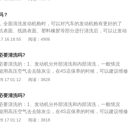
清洗。可视化清洗的原理是：通过可视化的高温清洗头，进入
分进行高温清洗，消除霉菌异味，清洗完成后再分别进行杀菌
吗？
，全面清洗发动机舱时，可以对汽车的发动机舱有更好的了
机表面、线路表面、塑料橡胶等部分进行清洗后，可以让发动
到保护发动机舱内线路的作用。清洗发动机舱的好处：1、驾
 16:18:55
阅读：4906
机舱清洗之后，表面比较干净，干净的发动机舱可能给驾驶员
情；2、避免部件损坏：发动机舱并不是完全密封的，车辆运
必要清洗吗?
和灰尘进入发动机舱，时间长了灰尘就会变成一层硬壳凝固在
必要清洗的：1、发动机分外部清洗和内部清洗，一般情况
上，加上其他杂质，会影响发动机舱内的其他部件的使用寿
能用高压空气去去除灰尘，在4S店保养的时候，可以建议维修
车成本；3、检查发动机是否漏液：进行发动机舱清洗时，可
、如果要用高压水枪洗的话，应该在发动机冷却的时候去冲
 17:01:12
阅读：3828
机舱内的问题，如果发动机出现漏油漏液的情况，通过清洗发
水清洗，因为用水冲洗的话会给发动机带来各种故障；3、内
发现，对于保证车辆的良好运行很重要，发现发动机漏液需要
保养的时候进行，大约20000公里清洗一次，可去除内部的油
电线和管路造成腐蚀。
必要清洗吗?
磨损和损坏，延长发动机的寿命，建议定期清洗一下。
必要清洗的：1、发动机分外部清洗和内部清洗，一般情况
能用高压空气去去除灰尘，在4S店保养的时候，可以建议维修
、如果要用高压水枪洗的话，应该在发动机冷却的时候去冲
 17:01:12
阅读：3818
水清洗，因为用水冲洗的话会给发动机带来各种故障；3、内
保养的时候进行，大约20000公里清洗一次，可去除内部的油