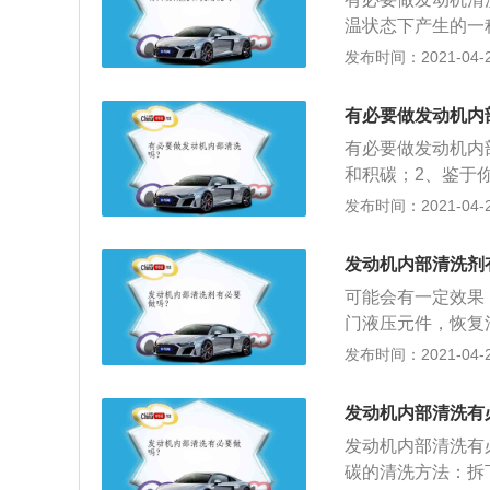
温状态下产生的一
影响是非常大的，
发布时间：2021-04-26
起发动机爆震，产
必要的。对汽车发
有必要做发动机内
定的积碳存在，这
有必要做发动机内
和积碳；2、鉴于
尤其里程较短车辆
发布时间：2021-04-26
候定期用点\"燃
象中那么多积碳。
发动机内部清洗剂
可能会有一定效果
门液压元件，恢复
性物质，防止零件
发布时间：2021-04-26
延长三元催化剂的
发动机内部清洗有
发动机内部清洗有
碳的清洗方法：拆