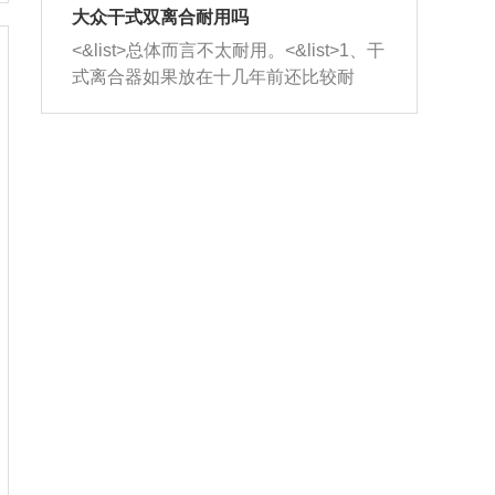
室，最后形成废气排出，就可以让三元
无法制作，需要将车辆送到修理厂或4s
造成烧机油。<&list>3、机油粘度。使用
大众干式双离合耐用吗
催化器得到清洗，排气管堵塞的情况就
店；<&list>2.车辆半轴套管防尘罩破
机油粘度过小的话，同样会有烧机油现
<&list>总体而言不太耐用。<&list>1、干
能够得到解决。
裂，破裂后会出现漏油现象，使半轴磨
象，机油粘度过小具有很好的流动性，
式离合器如果放在十几年前还比较耐
损严重，磨损的半轴容易损坏，产生异
容易窜入到气缸内，参与燃烧。<&list>
用，但是由于现在的汽车发动机动力输
响；<&list>3.稳定器的转向胶套和球头
4、机油量。机油量过多，机油压力过
出越来越高，使得干式离合器散热不足
老化，一般是使用时间过长造成的。解
大，会将部分机油压入气缸内，也会出
的缺陷也逐渐暴露出来。<&list>2、由于
决方法是更换新的质量好的转向橡胶套
现烧机油。<&list>5、机油滤清器堵塞：
干式双离合的工作环境暴露在空气中，
和球头。
会导致进气不畅，使进气压力下降，形
而离合器的散热也是通离合器罩上面的
成负压，使机油在负压的情况下吸入燃
几个小孔来进行散热。但是在行驶过程
烧室引起烧机油。<&list>6、正时齿轮或
中变速箱需要换挡，就不得不使得离合
链条磨损：正时齿轮或链条的磨损会引
器频繁工作。<&list>3、长时间的低速行
起气阀和曲轴的正时不同步。由于轮齿
驶以及过于频繁的启停，导致离合器的
或链条磨损产生的过量侧隙，使得发动
温度不断升高，而低速行驶时空气流动
机的调节无法实现：前一圈的正时和下
效率不高，无法将离合器中的热量有效
一圈可能就不一样。当气阀和活塞的运
的带走，导致离合器内部的温度不断升
动不同步时，会造成过大的机油消耗。
高，加速离合器的磨损。
解决方法：更换正时齿轮或链条。<&list
>7、内垫圈、进风口破裂：新的发动机
设计中，经常采用各种由金属和其他材