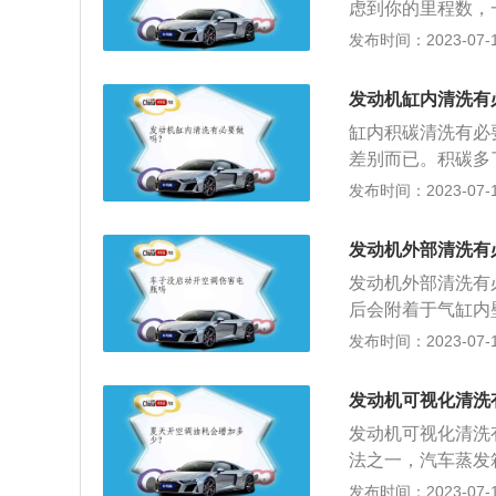
虑到你的里程数，
机油在润滑系内不
油的根本原因）。
数内几乎没有必要
发布时间：2023-07-17
形成油膜，提高密
机带来致命的伤害
情有可原的，但只
形成油膜，对零件
如：堵塞发动机内
车时定期使用点火
选用恰当的机油。
发动机缸内清洗有
各种性能、腐蚀金
洗。
环境标准的机油。
的出现。发动机要
缸内积碳清洗有必
定期换油:在酷暑
来决定和调节这个
差别而已。积碳多
负荷行驶，也要缩
耗；严重时还会引
发布时间：2023-07-17
运转，以保证润滑
车保养的介绍：1
新时别吝啬。5、
查、清洁、补给、
发动机外部清洗有
好习惯。6、了解
2、汽车保养的范
发动机外部清洗有
箱系统、空调系统
后会附着于气缸内
车保养的目的：汽
法通过机油流动来
发布时间：2023-07-17
防故障发生，减缓
在，其润滑效果下
擦，增加曲轴转动
发动机可视化清洗
越多，在感知发动
发动机可视化清洗
题，并且会使新机
法之一，汽车蒸发
块脱落堵塞油道，
进行拆解，而可视
发布时间：2023-07-17