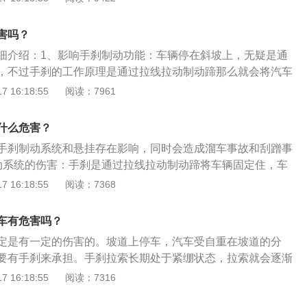
伤害。蜡的防静电功能主要体现在汽车表面的防静电，其原理
用于把汽车车厢内的温度、湿度、空气清洁度及空气流动调整
表面金属的摩擦。由于涂层蜡层的厚度和车蜡本身的附着能力
，为乘员提供舒适的乘坐环境，减少旅途疲劳，为驾驶员创造
果也有一定的差异。一般防静电车蜡在阻隔灰尘与漆面摩擦方
害吗？
对确保安全行车起到重要作用的通风装置。
细介绍：1、影响手刹制动功能：车辆停在斜坡上，无疑是通
，不过手刹的工作原理是通过拉线拉动制动蹄那么就会将汽车
汽车停在斜坡时，手刹线无疑是要承担更多的重量分担，若是
 16:18:55
阅读：7961
会引起手刹拉线的损坏，很可能让手刹丧失了制动的功能，若
意，极有可能影响到事故的造成。2、影响轮胎：若是停车时
什么危害？
那么对轮胎及转向系统基本都有损害。因为车轮销倾角的有，
手刹制动系统和悬挂存在影响，同时会造成溜车事故和刮蹭事
情况下轮胎胎面并不是是完全着地，而是一部分与地面接触，
动系统的伤害：手刹是通过拉线拉动制动蹄将车辆固定住，车
会影响到轮胎里侧胎壁受到的压力大，长期以往会使轮胎摩擦
刹拉线要一直承担着整车重量沿平行于坡面上的分力，长时间
 16:18:55
阅读：7368
生“疲劳”，对手刹制动效果产生影响。甚至使手刹丧失制动性
意，在停车后就酿成溜车事故。2、对悬挂的影响：坡道停车
车有危害吗？
的一边，悬挂承受更大的压力；长时间如此，造成前后悬挂老
定是有一定的伤害的。坡道上停车，汽车受自重在坡道的分
，影响乘坐舒适性。3、存在溜车的隐患：长时间在坡道上停
要有手刹来承担。手刹拉索长期处于紧绷状态，拉索就会逐渐
，发生溜车事故。4、易发生刮蹭事故：在斜坡上的半边停车
力。从而使手刹的可靠性降低，驻不住车，倒遛等问题就会越
 16:18:55
阅读：7316
蹭事故。
有影响：坡道停车时，朝着坡道下方的一边，悬挂承受更大的