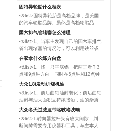
固特异轮胎什么档次
<&list>固特异轮胎是高档品牌，是美国
的汽车轮胎品牌。虽然是高档轮胎品
牌，但是中高低端的轮胎都有生产，这
国六排气管堵塞怎么清理
也是为了更好的开拓市场。
<&list>1、当车主发现自己的国六车排气
管出现堵塞的情况时，可以利用铁丝或
者是细棍，直接将杂物给取出来，如果
在家拿什么练方向盘
堵塞情况比较严重，也可以采取应急措
<&list>1、找一只平底锅，把两耳看作3
施。 <&list>2、直接利用木棍将所有的
点和9点钟方向，同时在6点钟和12点钟
杂物推到排气管里面的位置处，然后将
方向做一个标记。 <&list>2、双手握住
三元催化器拆解开，就可以将堵塞的东
大众1.8t发动机烧机油
平底锅两耳，然后往左打半圈、一圈、
西取出来。但如果是因为积碳过多引起
<&list>1、前后曲轴油封老化：前后曲轴
一圈半的练习，往右同样也要打相同的
的堵塞，就需要将三元催化器泡在草酸
油封与油大面积且持续接触，油的杂质
圈数。 <&list>3、最后强调要反复练
中进行清洗。 <&list>3、也可以利用清
和发动机内持续温度变化使其密封效果
习，这样就可以形成肌肉记忆，在真实
大众冬天过减速带咯吱咯吱响
洗剂对堵塞的情况得到解决，将清洗剂
逐渐减弱，导致渗油或漏油。<&list>2、
驾驶车辆时，不需要记忆也能打好方
放在燃油箱中，与燃油混合后，车辆启
<&list>1.转向器拉杆头有较大间隙，判
活塞间隙过大：积碳会使活塞环与缸体
向。
动时，就可以和汽油一起进入到燃烧
断间隙需要专用仪器和工具，车主本人
的间隙扩大，导致机油流入燃烧室中，