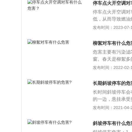
压力。长时间如此
停车点火开空调对
对手刹制动系统的
停车点火开空调对
线拉动制动将车辆
低，从而导致燃油
平行于坡面上的分
车内的人将会产生
发布时间：2023-07-17
的隐患：若长时间
有毒气体一氧化碳
发生。
候最好不要开空调
柳絮对车有什么危
危害主要有污染滤
窗。春天是柳絮多
动手清洗一下水箱
发布时间：2022-02-16
水箱进行水洗，要
水洗中黏连。除了
长期斜坡停车的危
箱防护网，给空调
长时间斜坡停车会
沙石等异物进入，
的一边，悬挂承受
同时要减少开窗，
同，影响乘坐舒适
发布时间：2021-04-26
效，发生溜车事故
刮蹭事故。
斜坡停车有什么危