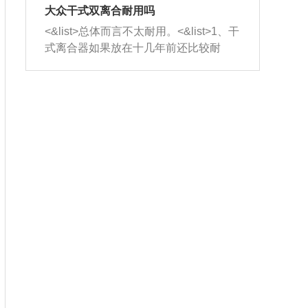
室，最后形成废气排出，就可以让三元
无法制作，需要将车辆送到修理厂或4s
造成烧机油。<&list>3、机油粘度。使用
大众干式双离合耐用吗
催化器得到清洗，排气管堵塞的情况就
店；<&list>2.车辆半轴套管防尘罩破
机油粘度过小的话，同样会有烧机油现
<&list>总体而言不太耐用。<&list>1、干
能够得到解决。
裂，破裂后会出现漏油现象，使半轴磨
象，机油粘度过小具有很好的流动性，
式离合器如果放在十几年前还比较耐
损严重，磨损的半轴容易损坏，产生异
容易窜入到气缸内，参与燃烧。<&list>
用，但是由于现在的汽车发动机动力输
响；<&list>3.稳定器的转向胶套和球头
4、机油量。机油量过多，机油压力过
出越来越高，使得干式离合器散热不足
老化，一般是使用时间过长造成的。解
大，会将部分机油压入气缸内，也会出
的缺陷也逐渐暴露出来。<&list>2、由于
决方法是更换新的质量好的转向橡胶套
现烧机油。<&list>5、机油滤清器堵塞：
干式双离合的工作环境暴露在空气中，
和球头。
会导致进气不畅，使进气压力下降，形
而离合器的散热也是通离合器罩上面的
成负压，使机油在负压的情况下吸入燃
几个小孔来进行散热。但是在行驶过程
烧室引起烧机油。<&list>6、正时齿轮或
中变速箱需要换挡，就不得不使得离合
链条磨损：正时齿轮或链条的磨损会引
器频繁工作。<&list>3、长时间的低速行
起气阀和曲轴的正时不同步。由于轮齿
驶以及过于频繁的启停，导致离合器的
或链条磨损产生的过量侧隙，使得发动
温度不断升高，而低速行驶时空气流动
机的调节无法实现：前一圈的正时和下
效率不高，无法将离合器中的热量有效
一圈可能就不一样。当气阀和活塞的运
的带走，导致离合器内部的温度不断升
动不同步时，会造成过大的机油消耗。
高，加速离合器的磨损。
解决方法：更换正时齿轮或链条。<&list
>7、内垫圈、进风口破裂：新的发动机
设计中，经常采用各种由金属和其他材