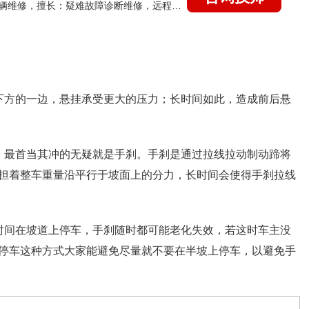
国家认证的汽车维修技师，15年德美日等各系车辆维修，擅长：疑难故障诊断维修，远程维修技术指导
下方的一边，悬挂承受更大的压力；长时间如此，造成前后悬
，最首当其冲的无疑就是手刹。手刹是通过拉线拉动制动蹄将
担着整车重量沿平行于坡面上的分力，长时间会使得手刹拉线
时间在坡道上停车，手刹随时都可能老化失效，若这时车主没
停车这种方式大家能避免尽量就不要在半坡上停车，以避免手