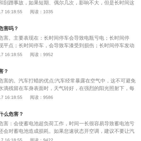
和刮蹭事故，如果短期、偶尔几次，影响不大，但是长时间这
会造成不小的伤害，甚至留下安全隐患。斜坡停车的危害如
 16:18:55
阅读：1035
影响坡道停车时，朝着坡道下方的一边，悬挂承受更大的压
造成前后悬挂老化程度、软硬不同，影响大家乘坐的舒适性。
危害吗？
统的伤害将车停在坡道上，最首当其冲的无疑就是手刹。手刹
危害。主要表现在：长时间停车会导致电瓶亏电；长时间停
动蹄将车辆固定住，车子停在半坡上，手刹拉线要一直承担着
现平点；长时间停车，会导致车漆受到损伤；长时间停车发动
坡面上的分力，长时间会使得手刹拉线产生”疲劳”，对其产生
充分的润滑，这样发动机和变速箱内的一些金属部件会生锈。
 16:18:55
阅读：9952
半坡停车存在溜车的隐患若长时间在坡道上停车，手刹随时都
电瓶亏电：如果电瓶亏电，会导致电瓶的使用寿命缩短。如果
这时车主没注意，溜车事故的确会发生。因此，对于在半坡上
，建议将电瓶的负极断开。长时间停车应该隔一段时间启动一
能避免尽量就不要在半坡上停车，以避免手刹过度使用。
害？
保证电瓶处于满电的状态。长时间停车，会导致轮胎出现平
危害的。汽车打蜡的优点:汽车经常暴露在空气中，这不可避免
，轮胎只有一部分受力，会造成局部受压收缩变形。时间越
水滴残留在车身表面时，天气转好，在强烈的阳光照射下，每
恢复，最终导致无法使用。若不及时更换，行车时有安全隐
镜。在它的聚焦作用下，焦点处的温度达到800-1000℃，在
 16:18:55
阅读：9586
会导致车漆受到损伤：玻璃水、鸟粪等呈现强酸性或者强碱
极大地影响了漆面的质量和使用寿命。此外，水滴很容易使暴
车漆；长时间停放在室外，遭受烈日的烘烤，同样对于车漆伤
。耐高温性:车蜡的抗高温原理是有效反射来自不同方向的入射
什么危害？
漆面或底漆老化变色。防静电功能:汽车中有两种主要的静电来
危害：会使蓄电池超负荷工作，时间一长很容易导致蓄电池亏
的摩擦，如地毯、座椅和衣服。另一方面是由于行驶过程中空
还会对蓄电池造成损耗。如果怠速状态开空调，建议不要让汽
金属表面的摩擦造成的。无论产生什么样的静电，都会给乘客
状态，怠速会使燃油燃烧不充分，容易在缸内、节气门上产生
 16:18:55
阅读：9422