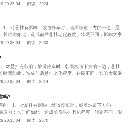
刹拉线要一直承担着整车重量沿平行于坡面上的分力；2、长
 20:35:04
阅读：2024
线产生“疲劳”，对手刹制动效果产生影响。甚至使手刹丧失制
不注意，在停车后就酿成溜车事故；3、对悬挂的影响，坡道
下方的一边，悬挂承受更大的压力；长时间如此，造成前后悬
：1、对悬挂有影响，坡道停车时，朝着坡道下方的一边，悬
不同，影响乘坐舒适性。
；长时间如此，造成前后悬挂老化程度、软硬不同，影响大家
、对手刹制动系统的伤害，将车道停在坡道上，最首当其冲的
 20:35:04
阅读：2033
刹是通过拉线拉动制动蹄将车辆固定住，车子停在半坡上，手
着整车重量沿平行于坡面上的分力，长时间会使得手刹拉线产
?
产生影响；3、长时间半坡停车回存在溜车的隐患，若长时间在坡
1、对悬挂有影响，坡道停车时，朝着坡道下方的一边，悬挂
时都可能老化失效，若这时车主没注意，溜车事故的确会发
长时间如此，造成前后悬挂老化程度、软硬不同，影响大家乘
半坡上停车这种方式大家能避免尽量就不要在半坡上停车，以
对手刹制动系统的伤害，将车停在坡道上，最首当其冲的无疑
 20:35:04
阅读：2014
。
通过拉线拉动制动蹄将车辆固定住，车子停在半坡上，手刹拉
车重量沿道平行于坡面上的分力，长时间会使得手刹拉线产
害吗?
产生影响；3、长时间半坡停内车存在溜车的隐患，若长时间在坡
害的：1、对悬挂有影响，坡道停车时，朝着坡道下方的一
时都可能老化失效，若这时车主没注意，溜车事故的确会发
的压力；长时间如此，造成前后悬挂老化程度、软硬不同，影
半坡上停车这种方式大家能避免尽量就不要在容半坡上停车，
性；2、对手刹制动系统的伤害，将车停在坡道上，最首当其
 20:35:04
阅读：2070
用。
。手刹是通过拉线拉道动制动蹄将车辆固定住，车子停在半坡