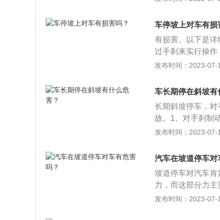
带来很多不便甚至
积碳。汽车空调是
是隔绝灰尘与汽车
和控制在最佳状态
不同，其抗静电效
车停坡上对车有损
良好的工作条件，
面优于普通车蜡。
有损害。以下是详
过手刹来实行操作
固定车位，不过当
发布时间：2023-07-17
长时间如此操作，
是汽车车主不要注
车长期停在斜坡有
方向盘没有回正，
长期斜坡停车，对
在车轮停车静止的
故。1、对手刹制
若方向盘没摆正则
子停在半坡上，手
发布时间：2023-07-17
变形。
会使得手刹拉线产
能；平时用车不注
汽车在坡道停车对
时，朝着坡道下方
坡道停车对汽车肯
化程度、软硬不同
力，而这部分力主
车，手刹老化失效
拉长，悬挂承受压
发布时间：2023-07-17
难度大，易发生刮
来越明显。对悬挂