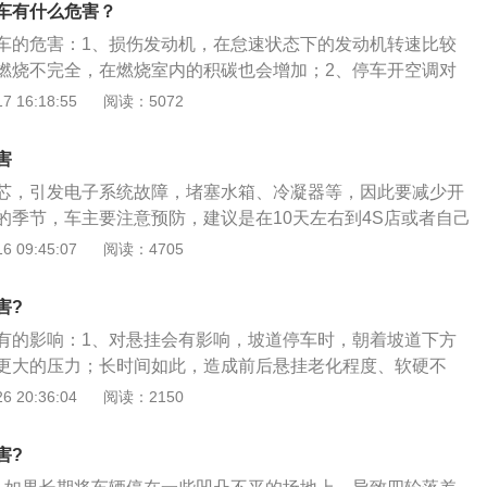
，造成前后悬挂老化程度、软硬不度同，影响乘坐的舒适性。
车有什么危害？
伤害：将汽车停在坡道上，手刹便会承担压力。手刹是通过拉
车的危害：1、损伤发动机，在怠速状态下的发动机转速比较
固定住，汽车停在半坡上，手刹拉线要一直承担着整车重量沿
燃烧不完全，在燃烧室内的积碳也会增加；2、停车开空调对
力，长时间答会使得手刹拉线产生疲劳，对其产生影响。溜车
生命威胁，因为汽油在这种状态下燃烧不充分，就会产生一种
 16:18:55
阅读：5072
在坡道上停车，回手刹随时都可能老化失效，溜车事故的确会
，在封闭的空间内这种气体对人的伤害是致命的。在停车的时
，重要的是为了自身的安全，也为了保护发动机。
害
芯，引发电子系统故障，堵塞水箱、冷凝器等，因此要减少开
的季节，车主要注意预防，建议是在10天左右到4S店或者自己
，并且要经常对空调滤芯等进行清理。清理时要注意，不可对
 09:45:07
阅读：4705
先用压力器或高压气把柳絮吹净才可用清水清洁，避免柳絮在
日常清洁，在过季之后要进行一次彻底的清洁。还可以安装水
害?
系统安装粉尘过滤器等，这样能有效阻止柳絮、杨絮、飞虫、
有的影响：1、对悬挂会有影响，坡道停车时，朝着坡道下方
有了防护网，也会更容易清洗。等季节过去，就可以拆除了。
更大的压力；长时间如此，造成前后悬挂老化程度、软硬不
如果太热，可以采用空调外循环进行通风。
性；2、存在溜车的隐患，长时间在坡道上停车，手刹老化失
 20:36:04
阅读：2150
；3、易发生刮蹭事故，在斜坡上的半边停车难度大，易发生
害?