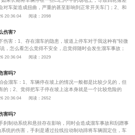
、如果长期将车辆停在一些凹凸不平的场地上，导致四轮落差
会对车架造成扭曲，严重的甚至影响到正常开关车门；2、和
身框架的变形是最难以挽回的车辆衰老症状。因此，如长期停
 20:36:04
阅读：2098
适停车场地，保证车辆的四轮处在同一平面上。单轮爬路沿的
3、汽车不能长期停放容易出故障油封会较容易老化因为车辆
么伤害?
接触受力总是不均匀的，直到油封发生永久变形，这样非常容
下伤害：1、存在溜车的隐患，坡道上停车对于我这种有“轻微
来说，怎么看怎么觉得不安全，总觉得随时会发生溜车事故；
时间在坡道上停车，手刹随时都可能老化失效，若这时车主没
 20:36:04
阅读：2029
确会发生；3、因此，对于在半坡上停车这种方式大家还是尽
危害吗?
怕会溜车：1、车辆停在坡上的情况一般都是比较少见的，但
有的；2、觉得把车子停在坡上这本身就是一个比较危险的
坡度的，停在斜坡上的车子会由于重力势能跟坡度的作用；
 20:36:04
阅读：2652
，一旦车辆开始滑行而没有采取措施的话后果是相当严重的。
伤害吗?
手刹制动系统和悬挂存在影响，同时会造成溜车事故和刮蹭事
动系统的伤害，手刹是通过拉线拉动制动蹄将车辆固定住，车