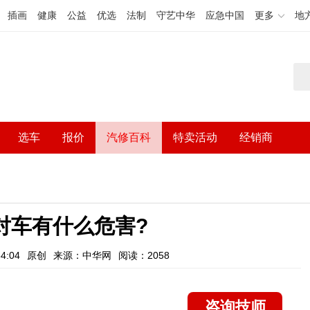
插画
健康
公益
优选
法制
守艺中华
应急中国
更多
地
选车
报价
汽修百科
特卖活动
经销商
对车有什么危害?
4:04
原创
来源：中华网
阅读：2058
咨询技师