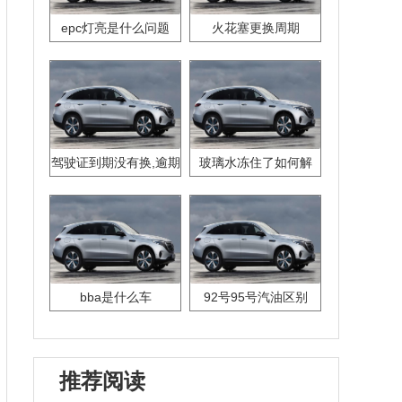
epc灯亮是什么问题
火花塞更换周期
驾驶证到期没有换,逾期
玻璃水冻住了如何解
怎么办??
决？
bba是什么车
92号95号汽油区别
推荐阅读