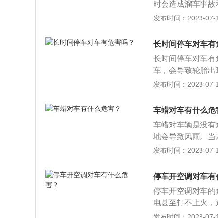
时会造成溜车事故
样停车，对车辆也
发布时间：2023-07-17
下：1、对悬挂有
力；长时间如此，
长时间停车对车有
2、对手刹制动系
长时间停车对车有
是通过拉线拉动制
车，会导致轮胎出
整车重量沿平行于
机和变速箱得不到
发布时间：2023-07-17
影响。3、长时间
长时间停车会导致
可能老化失效，若
长时间不使用汽车
停车这种方式大家
车蜡对车有什么危
次，给电瓶充电，
车蜡对车辆是没有
点：由于长期停放
地会导致风雨。当
长，变形部位不易
个水滴都是一个凸透
发布时间：2023-07-17
患。长时间停车，
漆面上造成黑斑，
性，都会严重伤害
露的金属表面生锈
害很大。
停车开空调对车有
光，防止入射光使
停车开空调对车的
源。一是纤维织物
电甚至打不上火，
气中的灰尘与车身
车长时间处于怠速
发布时间：2023-07-17