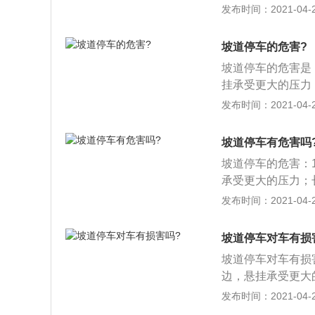
子停在半坡上，手
发布时间：2021-04-26
时间会使得手刹拉
动性能；平时用车
坡道停车的危害?
停车时，朝着坡道
坡道停车的危害是
挂老化程度、软硬
挂承受更大的压力
乘坐的舒适性；2
发布时间：2021-04-26
无疑就是手刹。手
刹拉线要一直承担
坡道停车有危害吗
生“疲劳”，对其
坡道停车的危害：
道上停车，手刹随
承受更大的压力；
生。因此，对于在
坐的舒适性；2、
发布时间：2021-04-26
避免手刹过度使用
就是手刹。手刹是
线要一直承担着整
坡道停车对车有损
生“疲劳”，对其
坡道停车对车有损
道上停车，手刹随
边，悬挂承受更大
生。因此，对于在
响大家乘坐的舒适
发布时间：2021-04-26
以避免手刹过度使
冲的无疑就是手刹