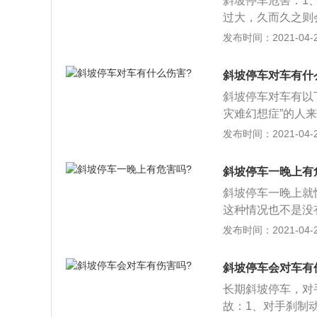
斜坡停车危害：1
过大，久而久之则
多数损伤相比，车
发布时间：2021-04-26
放车辆，请选择合
情况应尽量避免；
斜坡停车对车有什
停驶，油封四周的
斜坡停车对车有以
易漏油。
灾难幻想症”的人
2、事实上，若长
发布时间：2021-04-26
注意，溜车事故的
量避免吧。
斜坡停车一晚上有
斜坡停车一晚上就
这种情况也不是没
事，因为坡都是有
发布时间：2021-04-26
3、它会发生滑动
斜坡停车会对车有
长期斜坡停车，对
故：1、对手刹制