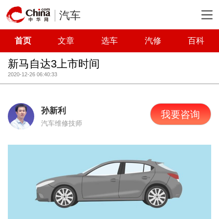
汽车
首页
文章
选车
汽修
百科
新马自达3上市时间
2020-12-26 06:40:33
孙新利
我要咨询
汽车维修技师