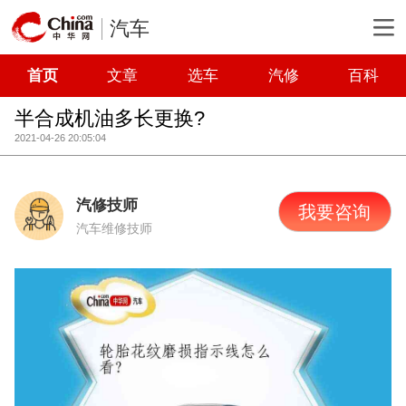
汽车
首页
文章
选车
汽修
百科
半合成机油多长更换?
2021-04-26 20:05:04
汽修技师
我要咨询
汽车维修技师