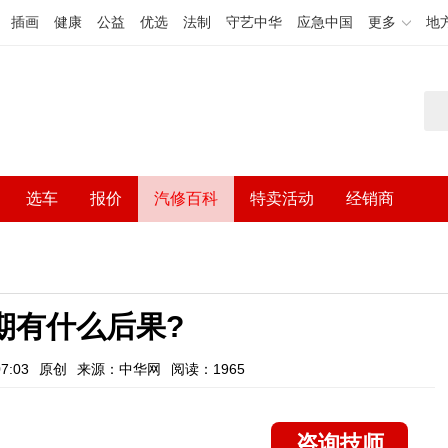
插画
健康
公益
优选
法制
守艺中华
应急中国
更多
地
选车
报价
汽修百科
特卖活动
经销商
期有什么后果?
7:03
原创
来源：中华网
阅读：1965
咨询技师