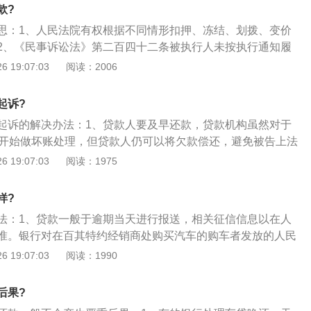
生逾期情况后，及时联系银行说明情况偶然的几次不会影响自
款?
、但是多次逾期被银行进行催收贷款，很可能就会记入到信用
思：1、人民法院有权根据不同情形扣押、冻结、划拨、变价
2、《民事诉讼法》第二百四十二条被执行人未按执行通知履
义务，人民法院有权向有关单位查询被执行人的存款、债券、
 19:07:03
阅读：2006
财产情况；3、人民法院有权根据不同情形扣押、冻结、划
的财产。人民法院查询、扣押、冻结、划拨、变价的财产不得
起诉?
履行义务的范围。
起诉的解决办法：1、贷款人要及早还款，贷款机构虽然对于
，开始做坏账处理，但贷款人仍可以将欠款偿还，避免被告上法
；2、贷款人要积极主动配合贷款机构协商还款事宜，不可躲
 19:07:03
阅读：1975
机构都会愿意和贷款人协商逾期后的还款方式，例如可以免除
可以让贷款人分期偿还；3、贷款人在偿还欠款后，要保持良
样?
年后不良记录会自动消除，而且除房贷以外，大部分贷款只参
法：1、贷款一般于逾期当天进行报送，相关征信信息以在人
录。
准。银行对在百其特约经销商处购买汽车的购车者发放的人民
新的贷款方式；2、汽车消费贷款利率就是指银行向消费者也
 19:07:03
阅读：1990
用于购买自用汽车（不以营利为目的的家用轿车或7座（含）
贷款数额与本金的比例。利率越回高，那么消费者还款的金额
后果?
有效身份证明且具有完全民事行为能力；能提供固定和详细住