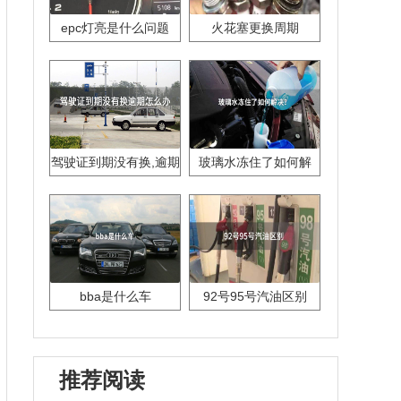
epc灯亮是什么问题
火花塞更换周期
驾驶证到期没有换,逾期
玻璃水冻住了如何解
怎么办??
决？
bba是什么车
92号95号汽油区别
推荐阅读