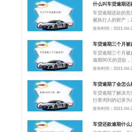
期则不需扣除；发
什么叫车贷逾期还
己的信用记录；3
车贷逾期还款的意
记录中。
被执行人的财产；
行法律文书确定的
发布时间：2021-04-26
股票、基金份额等
拨、变价被执行人
车贷逾期三个月被
超出被执行人应当
车贷逾期三个月被
逾期90天的贷款
庭，名誉受到伤害
发布时间：2021-04-26
避还款，一般贷款
一部分罚息，或者
车贷逾期了会怎么
好的信用记录，5
车贷逾期了解决方
考两年内的信用记
行查询到的记录为
币担保贷款的一种
发布时间：2021-04-26
就是借款人发放的
度以下商务车）的
车贷还款逾期什么
就越大；3、具有