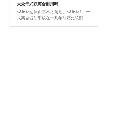
室，最后形成废气排出，就可以让三元
无法制作，需要将车辆送到修理厂或4s
造成烧机油。<&list>3、机油粘度。使用
大众干式双离合耐用吗
催化器得到清洗，排气管堵塞的情况就
店；<&list>2.车辆半轴套管防尘罩破
机油粘度过小的话，同样会有烧机油现
<&list>总体而言不太耐用。<&list>1、干
能够得到解决。
裂，破裂后会出现漏油现象，使半轴磨
象，机油粘度过小具有很好的流动性，
式离合器如果放在十几年前还比较耐
损严重，磨损的半轴容易损坏，产生异
容易窜入到气缸内，参与燃烧。<&list>
用，但是由于现在的汽车发动机动力输
响；<&list>3.稳定器的转向胶套和球头
4、机油量。机油量过多，机油压力过
出越来越高，使得干式离合器散热不足
老化，一般是使用时间过长造成的。解
大，会将部分机油压入气缸内，也会出
的缺陷也逐渐暴露出来。<&list>2、由于
决方法是更换新的质量好的转向橡胶套
现烧机油。<&list>5、机油滤清器堵塞：
干式双离合的工作环境暴露在空气中，
和球头。
会导致进气不畅，使进气压力下降，形
而离合器的散热也是通离合器罩上面的
成负压，使机油在负压的情况下吸入燃
几个小孔来进行散热。但是在行驶过程
烧室引起烧机油。<&list>6、正时齿轮或
中变速箱需要换挡，就不得不使得离合
链条磨损：正时齿轮或链条的磨损会引
器频繁工作。<&list>3、长时间的低速行
起气阀和曲轴的正时不同步。由于轮齿
驶以及过于频繁的启停，导致离合器的
或链条磨损产生的过量侧隙，使得发动
温度不断升高，而低速行驶时空气流动
机的调节无法实现：前一圈的正时和下
效率不高，无法将离合器中的热量有效
一圈可能就不一样。当气阀和活塞的运
的带走，导致离合器内部的温度不断升
动不同步时，会造成过大的机油消耗。
高，加速离合器的磨损。
解决方法：更换正时齿轮或链条。<&list
>7、内垫圈、进风口破裂：新的发动机
设计中，经常采用各种由金属和其他材