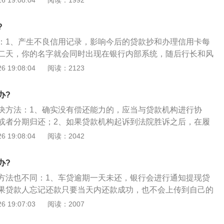
 19:08:04
阅读：1992
会给自己以后申请贷款带来很多不必要的麻烦。
将车辆扣押，直至车主归还欠款后，车辆才能物归原主；3、
款，那么不排除贷款机构会将车辆变卖，以补偿损失。另一种
?
院起诉，这种情况下法院一般会采取财产保全等措施，比如冻
：1、产生不良信用记录，影响今后的贷款抄和办理信用卡每
担保人的所有银行账户上的存款，查封已抵质押的财产等。等
二天，你的名字就会同时出现在银行内部系统，随后行长和风
如果借款人有存款，那么会用扣划存款的方式清偿平台的损
、逾期后，信用报告不可避免的会留下不良记录。一旦留下即
 19:08:04
阅读：2123
有存款，就会拍卖借款人的抵押物来清偿平台的贷款损失。
～7年的纪录，将来若要向其它银行借款，可能就会因信用不良
了；3、如果逾期情节严重，今后办房贷、车贷都会受到影
办?
钱上的损失，而不良信用记录却是无度形资产的损失，造成的
决方法：1、确实没有偿还能力的，应当与贷款机构进行协
弥补的。
或者分期归还；2、如果贷款机构起诉到法院胜诉之后，在履
决，会申请法院强制执行；3、法院在受理强制执行时，会依
 19:08:04
阅读：2042
版的房产、车辆、证券和存款；4、贷款人名下没有可供执行
行法院的生效判决，则有逾期还款等负面信息记录在个人的信
办?
高消费及出入境，甚至权有可能会被司法拘留。
方法也不同：1、车贷逾期一天未还，银行会进行通知提现贷
果贷款人忘记还款只要当天内还款成功，也不会上传到自己的
银行上传到信用记录，可以联系银行进行积极沟通还款，将损
 19:07:03
阅读：2007
晚交一天车贷一般会根据情况扣滞拿金，如合同上说了有宽限