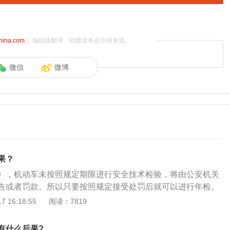
china.com
）编辑或翻译，转载请务必注明来源。
微信
微博
果？
》，机动车未按照规定期限进行安全技术检验，将由公安机关
告或者罚款。所以只要按照规定接受处罚后就可以进行年检。
息如下：1、简介：车辆年审（Vehicles-inspection），又
 16:18:55
阅读：7819
据机动车使用性质不同，其检验项目与范围也有区别。2、检
T218-2017《检验检测机构资质认定能力评价机动车检验机构
有什么后果?