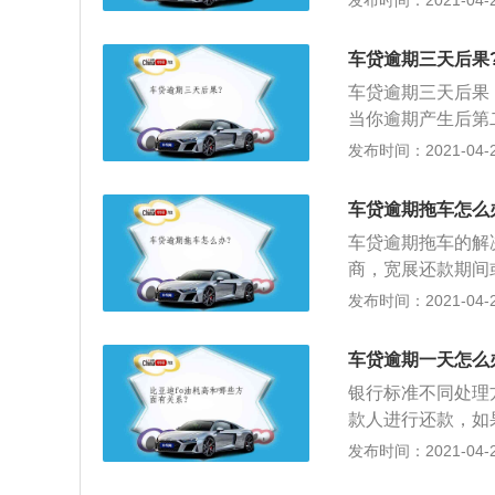
发布时间：2021-04-26
信用记录不说，还
司把汽车拖走后，
若车主还是没有还
车贷逾期三天后果
是贷款机构会向法
车贷逾期三天后果
结借款人以及贷款
当你逾期产生后第
法院判决下来后，
控都袭会看到；2
发布时间：2021-04-26
失，如果借款人没
可能会被保留3年
而百无法容易申请
车贷逾期拖车怎么
响。罚息还只是金
车贷逾期拖车的解
影响是金钱也无法
商，宽展还款期间
行期未履行法院判
发布时间：2021-04-26
法查询贷款人名下
的财产而又拒绝履
车贷逾期一天怎么
用报告中并被限制
银行标准不同处理
款人进行还款，如
信用记录中；如果
发布时间：2021-04-26
失降到最低；2、