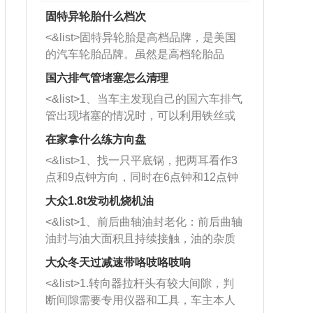
固特异轮胎什么档次
<&list>固特异轮胎是高档品牌，是美国
的汽车轮胎品牌。虽然是高档轮胎品
牌，但是中高低端的轮胎都有生产，这
国六排气管堵塞怎么清理
也是为了更好的开拓市场。
<&list>1、当车主发现自己的国六车排气
管出现堵塞的情况时，可以利用铁丝或
者是细棍，直接将杂物给取出来，如果
在家拿什么练方向盘
堵塞情况比较严重，也可以采取应急措
<&list>1、找一只平底锅，把两耳看作3
施。 <&list>2、直接利用木棍将所有的
点和9点钟方向，同时在6点钟和12点钟
杂物推到排气管里面的位置处，然后将
方向做一个标记。 <&list>2、双手握住
三元催化器拆解开，就可以将堵塞的东
大众1.8t发动机烧机油
平底锅两耳，然后往左打半圈、一圈、
西取出来。但如果是因为积碳过多引起
<&list>1、前后曲轴油封老化：前后曲轴
一圈半的练习，往右同样也要打相同的
的堵塞，就需要将三元催化器泡在草酸
油封与油大面积且持续接触，油的杂质
圈数。 <&list>3、最后强调要反复练
中进行清洗。 <&list>3、也可以利用清
和发动机内持续温度变化使其密封效果
习，这样就可以形成肌肉记忆，在真实
大众冬天过减速带咯吱咯吱响
洗剂对堵塞的情况得到解决，将清洗剂
逐渐减弱，导致渗油或漏油。<&list>2、
驾驶车辆时，不需要记忆也能打好方
放在燃油箱中，与燃油混合后，车辆启
<&list>1.转向器拉杆头有较大间隙，判
活塞间隙过大：积碳会使活塞环与缸体
向。
动时，就可以和汽油一起进入到燃烧
断间隙需要专用仪器和工具，车主本人
的间隙扩大，导致机油流入燃烧室中，