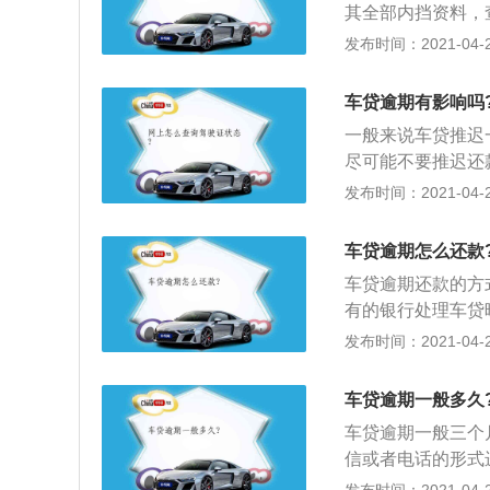
其全部内挡资料，
做扣车处理。如今
证据，通过代理律
发布时间：2021-04-26
年审，且不需要委
开户银行调取注册
证、交强险副本等
法起诉该债务公司
后会将资料递交给
车贷逾期有影响吗
程中通过代理律师
合格标志。
一般来说车贷推迟
院申请调查令，然
尽可能不要推迟还
证，复印注册资金
给贷款人的款项。
发布时间：2021-04-26
申请法院到该债务
借款的行为是违约
3、在诉讼过程中
本金、支付合同约
胜诉后，在申请强
车贷逾期怎么还款
款，恶意逾期，会
法院调查取证。
车贷逾期还款的方
后记录才能被消除
有的银行处理车贷
模式；3、情节严
提醒贷款人还款；
发布时间：2021-04-26
入征信系统的，影
算是逾期，但也不
的行为已经涉嫌了
控非常严格，算是
车贷逾期一般多久
贷款的银行是怎样
车贷逾期一般三个
银行客服电话，说
信或者电话的形式
过贷款机构申请贷
分为两种；2、一