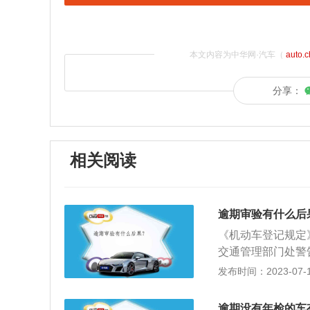
本文内容为中华网·汽车（
auto.
分享：
相关阅读
逾期审验有什么后
《机动车登记规定
交通管理部门处警
关于车辆年审的相关信
发布时间：2023-07-17
称机动车检验。根
查项目：根据RB/
逾期没有年检的车