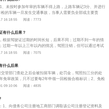
动车检验包括：机动车安全技术检验、机动车排放检验、汽车
:1、未按时参加年审的车辆不得上路，上路车辆记3分、并进行
。
年检的车辆一旦发生交通事故，当事人需要负全部或主要责
。3、未按时参加年审上路属于非法驾驶，可以做扣车处理。
 16:18:55
阅读：7773
间:非营运轿车(包括非营运轿车、非营运小型和微型载客汽
及7座以上车辆除外。)6年内免检政策。“6年内的新车免予上
证有什么后果？
需申请检验标志。
，根据驾驶证过期的时间长短，后果不同；过期不到一年的情
；过期一年以上三年以内的情况，驾照注销，但可以通过考试
三年以上的情况，驾照作废无法再换证。驾驶证过期处罚规
 16:18:55
阅读：7075
驾驶机动车，否则可以按无证驾驶对待。驾驶证超过有效期不
然可以随时换证，但一旦驾车上路面临200元罚款。超过有效
有什么后果
，交管部门依法予以注销。其中，逾期不足三年的情况，驾驶
被交管部门查处之后会被扣留车辆，处罚金，驾照扣三分的处
过科目一考试，才能恢复驾驶资格。在此期间如果驾车上路，
6年免审政策，只不过要每2年申领一回检验合格标识；2、免检
000元以下罚款。如果驾驶证超过有效期三年，驾驶证被彻底注
脱检状态，是不可以上路驾驶的；3、应立即去到车管所进行
 09:10:06
阅读：4835
车必须重考驾驶证，否则，驾车上路依照无证驾驶予以2000元
的时间便会进行审查，每一种车子的审查时间是不一样的，可
以下行政拘留。
过得车子通常是不合格的，也可能存有相应的风险性，因此应
?
根据《交通法》规定，未按期参与年审的车子不可上路；未按
：1、向债务公司注册地工商部门调取该公司注册登记资料及
3分、200元的罚金；未按期参与年审上路归属于违法驾驶，可