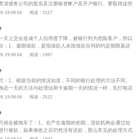
查清债务公司的股东及注册验资帐户及开户银行。要取得这些
全国各地实行通检政策，6年免检期内机动车辆可在异地进行
师就可以直接到工商部门调取；2、向债务公司注册验资时的
 19:08:04
阅读：2127
托书。车可以不用到场，车主或办理人只要携带身份证、行驶
资金被取走的相关凭据。要实现这一目的有两个途径：通过依
资料到车管所办理申请，只不过有违章的要先处理好违章。之
，在诉讼中将该债务公司的股东一并作为被告，同时在诉讼过
工作人员受理，进行资料审查。待审核合格后，便可领到年检
?
（必须是执业律师，其他非执业律师代理人不具备资格）向法
一天上交会造成个人信用度下降，被银行列为危险客户，所以
后向该债务公司注册验资时开户银行调取注册资金的去向凭
款：1、逾期借款，是指借款人未按借款合同的约定期限返还
被取出的相关凭证，并让银行加盖公章予以确认。也可以直接
根据合同法的相关规定，借款人未按借款合同的约定期限返还
 19:08:04
阅读：1997
公司注册验资时开户银行调取注册资金被取走的相关凭据；
行为，应当承担违约责任。承担违约责任的方式包括返还借款
不提及调取该债务公司虚假出资或者抽逃出资的事宜，待案件
定的借款期间的利息及支付借款逾期部分的利息；2、长期欠
制执行过程中通过代理律师申请法院开具调查令或者直接申请
?
被纳入征信系统，影响未来贷款和信用卡的使用，直到五年以
式：1、根据当前的情况知道，不同的银行处理的方法不同。
，期间你还可能碰到电话轰炸，给家人，朋友带来麻烦的催债
晚还一天的方法与处理信用卡逾期一天的情况一样，先打电话
重还会遭受牢狱之灾，可以肯定的是，欠款五年为还是会被纳
2、若贷款人是因为忘记还款，那么只要当天成功还款，虽然
 19:08:04
阅读：2522
响以后的贷款或者买房等。如果没有还款，这种先借款后欺诈
会上传到自己的信用记录中。也有的银行对贷款人还款情况监
贷款诈骗罪。
一天的逾期，也会造成不良信用记录；3、这要看贷款人申请
?
规定的。但大家在发现自己有逾期情况时，可以马上拨打贷款
月就会被拖车了：1、在产生逾期的初期，贷款机构会通过短
明情况并且马上还款，将损失降到最低；4、因此，借款人通
进行催款，如果催收之后仍然没有还款，那么常见的处理方式
款买车成功获贷后，借款人一定要按时还款，否则，影响个人
种是贷款机构会通过GPS定位找到借款人的车辆，并请拖车公