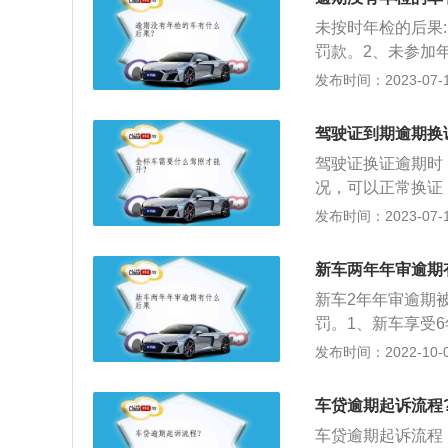
要求》的定义，机
未按时年检的后果
综合性能检验三类
罚款。2、未参加
任，保险公司不赔
发布时间：2023-07-17
以下是车辆年审时
车，但面包车和7座
驾驶证到期逾期换
线检测”，每两年
驾驶证换证逾期时
况，可以正常换证
科目一换证；过期
发布时间：2023-07-17
定：过期期间不得
满一年，驾驶人虽
新车两年年审逾期
期一年以上未换证
新车2年年审逾期
人须通过重考并通
罚。1、新车享受
面临200元以上2
标志到期，归属于
发布时间：2022-10-01
销，驾驶人再想开
补办。车子在相应
罚款、并处15日
是如果是没有审查
车贷逾期起诉流程
当按期进行年审。
车贷逾期起诉流程
期年审上路车子记