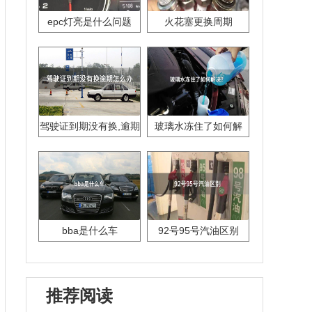
epc灯亮是什么问题
火花塞更换周期
驾驶证到期没有换,逾期
玻璃水冻住了如何解
怎么办??
决？
bba是什么车
92号95号汽油区别
推荐阅读