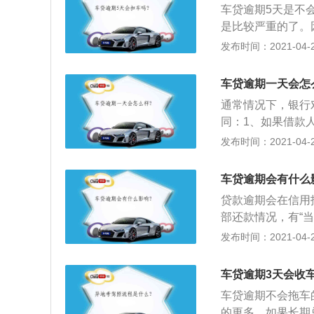
车贷逾期5天是不
后记录才能被消除
是比较严重的了。
模式；3、情节严
主在这个还款宽限
发布时间：2021-04-26
入征信系统的，影
金和对其个人征信
的行为已经涉嫌了
逾期的了；2、而
车贷逾期一天会怎
逾期交款，直接将
通常情况下，银行
行工作人员联系反
同：1、如果借款
3、对于逾期行为
况，借款人可通知
发布时间：2021-04-26
免造成逾期，对自
不会影响到个人的
导致车主办理其他
样的情况，借款人
车贷逾期会有什么
定的影响；3、在
贷款逾期会在信用
规定为准；4、因
部还款情况，有“当
话与银行工作人员
数”等四项银行关
发布时间：2021-04-26
是您最近24个月
在信用报告上记载
车贷逾期3天会收
款部分包含“累计
车贷逾期不会拖车
年内的还款情况，
的更多。如果长期