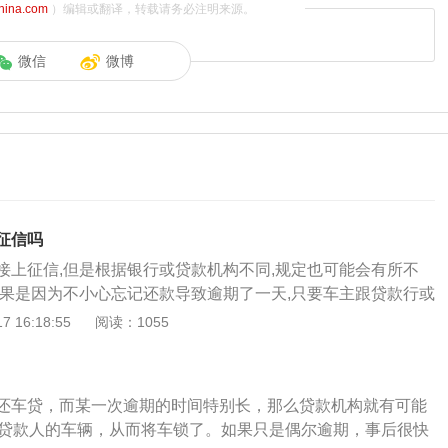
china.com
）编辑或翻译，转载请务必注明来源。
微信
微博
征信吗
接上征信,但是根据银行或贷款机构不同,规定也可能会有所不
如果是因为不小心忘记还款导致逾期了一天,只要车主跟贷款行或
并及时还款,可能就不会上征信。车贷逾期的后果：1.产生罚
 16:18:55
阅读：1055
收50%的罚息和每天万分之五的滞纳金，而且是复利计算的，
交的金额越多。2.产生不良信用记录。逾期以后个人征信报告
有了不良记录以后就很难在银行贷款买房，买车或者是办理信
还车贷，而某一次逾期的时间特别长，那么贷款机构就有可能
上也很难贷款。因为现在信联已经成立，银行和网贷逾期都会
到贷款人的车辆，从而将车锁了。如果只是偶尔逾期，事后很快
的信息是贷款平台公用互享的，所以在哪里逾期都会有记录