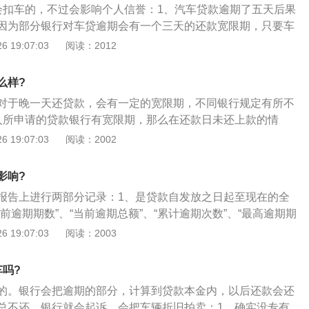
会扣车的，不过会影响个人信誉：1、汽车贷款逾期了五天后果
，期间你还可能碰到电话轰炸，给家人，朋友带来麻烦的催债
因为部分银行对车贷逾期会有一个三天的还款宽限期，只要车
重还会遭受牢狱之灾，可以肯定的是，欠款五年为还是会被纳
期内将还款金额还上就可以了，银行不会对车主进行收取滞纳
 19:07:03
阅读：2012
响以后的贷款或者买房等。如果没有还款，这种先借款后欺诈
记录逾期。逾期五天肯定是会被收取滞纳金和个人征信被记录
贷款诈骗罪。
有的银行对于没有当天没有成功扣款的可能就直接是视为车主
么样?
逾期记录登记在车主的个人征信系统里。所以车主要及时和银
对于晚一天还贷款，会有一定的宽限期，不同银行规定有所不
馈情况，当天就缴纳还款金额。以免对个人征信造成影响；
人所申请的贷款银行有宽限期，那么在还款日未还上款的情
各位车主也是要重视，尽量保证能在扣款当天将贷款还清，以
银行，讲明特殊原因，申请宽限期，在宽限期内将款还上，则
 19:07:03
阅读：2002
己的个人征信产生不良的影响。否则后果会比较严重，可能会
信用记录；2、不过，也有少数银行没有宽限期，那么遇到这
贷款或者信用卡会被拒绝等情况。
如果贷款晚还一天，就会造成逾期，对自己的信用记录造成一
影响?
此问题上，不同银行对此的规定有所不同，具体以银行的实际
报告上进行两部分记录：1、是贷款自发放之日起至现在的全
此，银行贷款逾期一天的最重要措施是立刻还款，并且可以电
前逾期期数”、“当前逾期总额”、“累计逾期次数”、“最高逾期期
对逾期问题进行沟通。
注的内容，曾经发生的逾期还款行为都会在这里反映出来；2、
 19:07:03
阅读：2003
每个月的还款状态记录，这部分与信用卡逾期记录部分相似，仅
了最近两年的还款情况；3、可以看到，虽然信用报告上的贷
车吗?
逾期次数”和“最高逾期期数”等内容，并不像信用卡部分仅显示两
的。银行会把逾期的部分，计算到贷款本金内，以后还款会还
但您可以通过最近24个月良好的还款记录来尽量“抵减”曾经的
总不还，银行就会起诉，会把车辆折旧拍卖：1、确实没专有