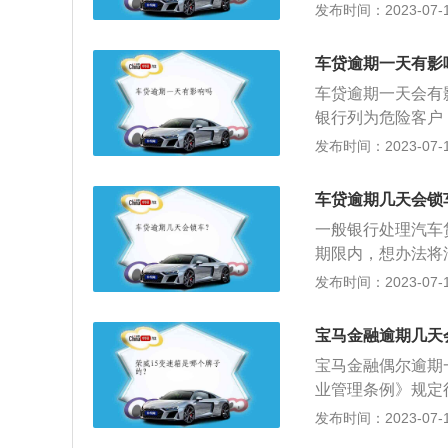
就将逾期金额结清
发布时间：2023-07-17
的。3.车贷逾期
是不会锁车的。车
钱，就会把车过户
信中，这样对于个
车贷逾期一天有影
若是出现了逾期，
车贷逾期一天会有
计算，逾期的时间
银行列为危险客户
催收，在银行车贷
因个别突发情况造
发布时间：2023-07-17
拨打电话的次数不
指该笔贷款到期后
征信系统记录了借
合同约定借款时限
就会产生信用污点
车贷逾期几天会锁
出约定期限的一种
有贷款往来，难度
一般银行处理汽车
造成更严重的影响
为，银行可能通过
期限内，想办法将
款，并及时联系贷
贷款人向申请购买
发布时间：2023-07-17
还款计划进行还款
范：正确选择汽车
响的严重程度，只
款安全的前提和基
一定的影响的。
宝马金融逾期几天
任人承诺”制度，
宝马金融偶尔逾期
用程度对客户进行
业管理条例》规定
险和采取何种担保
止之日起为5年，
发布时间：2023-07-17
诺书”，把每一笔
车金融（中国）有
查，并承担收回责