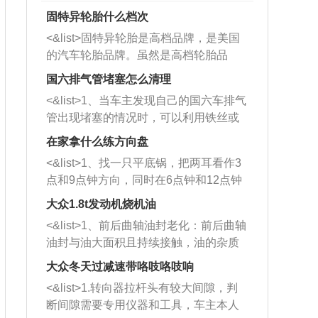
固特异轮胎什么档次
<&list>固特异轮胎是高档品牌，是美国
的汽车轮胎品牌。虽然是高档轮胎品
牌，但是中高低端的轮胎都有生产，这
国六排气管堵塞怎么清理
也是为了更好的开拓市场。
<&list>1、当车主发现自己的国六车排气
管出现堵塞的情况时，可以利用铁丝或
者是细棍，直接将杂物给取出来，如果
在家拿什么练方向盘
堵塞情况比较严重，也可以采取应急措
<&list>1、找一只平底锅，把两耳看作3
施。 <&list>2、直接利用木棍将所有的
点和9点钟方向，同时在6点钟和12点钟
杂物推到排气管里面的位置处，然后将
方向做一个标记。 <&list>2、双手握住
三元催化器拆解开，就可以将堵塞的东
大众1.8t发动机烧机油
平底锅两耳，然后往左打半圈、一圈、
西取出来。但如果是因为积碳过多引起
<&list>1、前后曲轴油封老化：前后曲轴
一圈半的练习，往右同样也要打相同的
的堵塞，就需要将三元催化器泡在草酸
油封与油大面积且持续接触，油的杂质
圈数。 <&list>3、最后强调要反复练
中进行清洗。 <&list>3、也可以利用清
和发动机内持续温度变化使其密封效果
习，这样就可以形成肌肉记忆，在真实
大众冬天过减速带咯吱咯吱响
洗剂对堵塞的情况得到解决，将清洗剂
逐渐减弱，导致渗油或漏油。<&list>2、
驾驶车辆时，不需要记忆也能打好方
放在燃油箱中，与燃油混合后，车辆启
<&list>1.转向器拉杆头有较大间隙，判
活塞间隙过大：积碳会使活塞环与缸体
向。
动时，就可以和汽油一起进入到燃烧
断间隙需要专用仪器和工具，车主本人
的间隙扩大，导致机油流入燃烧室中，