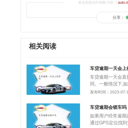
本文内容为中华网·汽车（
auto.
分享：
相关阅读
车贷逾期一天会上
车贷逾期一天会直
同。一般情况下,
是贷款机构讲清楚
发布时间：2023-07-17
息。逾期以后会加
逾期时间越长，要
车贷逾期会锁车吗
会留下不良记录，
如果用户经常逾期
用卡，包括在网贷
通过GPS定位找
上征信，而且信联