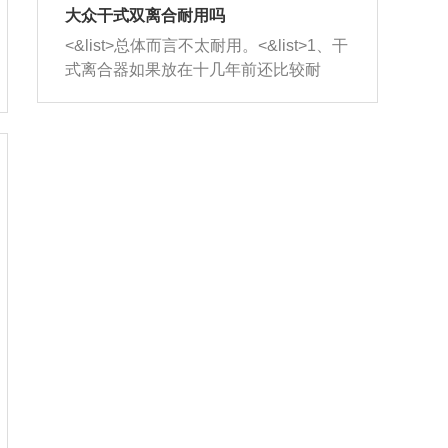
室，最后形成废气排出，就可以让三元
无法制作，需要将车辆送到修理厂或4s
造成烧机油。<&list>3、机油粘度。使用
大众干式双离合耐用吗
催化器得到清洗，排气管堵塞的情况就
店；<&list>2.车辆半轴套管防尘罩破
机油粘度过小的话，同样会有烧机油现
<&list>总体而言不太耐用。<&list>1、干
能够得到解决。
裂，破裂后会出现漏油现象，使半轴磨
象，机油粘度过小具有很好的流动性，
式离合器如果放在十几年前还比较耐
损严重，磨损的半轴容易损坏，产生异
容易窜入到气缸内，参与燃烧。<&list>
用，但是由于现在的汽车发动机动力输
响；<&list>3.稳定器的转向胶套和球头
4、机油量。机油量过多，机油压力过
出越来越高，使得干式离合器散热不足
老化，一般是使用时间过长造成的。解
大，会将部分机油压入气缸内，也会出
的缺陷也逐渐暴露出来。<&list>2、由于
决方法是更换新的质量好的转向橡胶套
现烧机油。<&list>5、机油滤清器堵塞：
干式双离合的工作环境暴露在空气中，
和球头。
会导致进气不畅，使进气压力下降，形
而离合器的散热也是通离合器罩上面的
成负压，使机油在负压的情况下吸入燃
几个小孔来进行散热。但是在行驶过程
烧室引起烧机油。<&list>6、正时齿轮或
中变速箱需要换挡，就不得不使得离合
链条磨损：正时齿轮或链条的磨损会引
器频繁工作。<&list>3、长时间的低速行
起气阀和曲轴的正时不同步。由于轮齿
驶以及过于频繁的启停，导致离合器的
或链条磨损产生的过量侧隙，使得发动
温度不断升高，而低速行驶时空气流动
机的调节无法实现：前一圈的正时和下
效率不高，无法将离合器中的热量有效
一圈可能就不一样。当气阀和活塞的运
的带走，导致离合器内部的温度不断升
动不同步时，会造成过大的机油消耗。
高，加速离合器的磨损。
解决方法：更换正时齿轮或链条。<&list
>7、内垫圈、进风口破裂：新的发动机
设计中，经常采用各种由金属和其他材