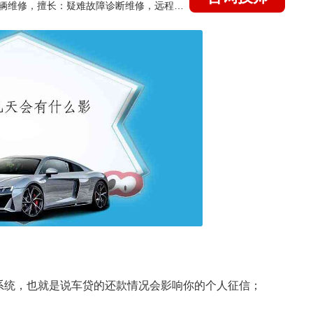
国家认证的汽车维修技师，15年德美日等各系车辆维修，擅长：疑难故障诊断维修，远程维修技术指导
系统，也就是说车贷的还款情况会影响你的个人征信；