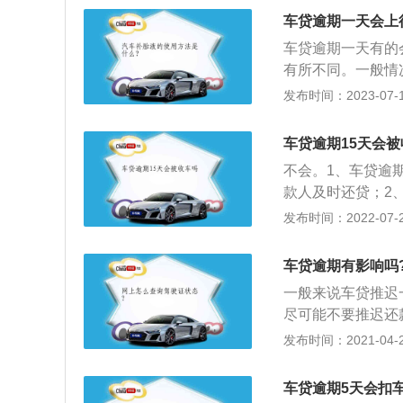
融公司，公司总部
车贷逾期一天会上
中第一家与中方合
车贷逾期一天有的
分，在全球超过5
有所不同。一般情
跟贷款行或是贷款
发布时间：2023-07-17
候，车主应该第一
况，银行会发送短
车贷逾期15天会
严重的影响。
不会。1、车贷逾
款人及时还贷；2
据贷款合同的相关
发布时间：2022-07-28
息。正常情况下，
施。虽然在贷还期
车贷逾期有影响吗
没有产权，但即便
一般来说车贷推迟
这一行为是违法的
尽可能不要推迟还
机构是可以依法向
给贷款人的款项。
发布时间：2021-04-26
车子收回进行拍卖
借款的行为是违约
同上的时间为准。
本金、支付合同约
车贷逾期5天会扣
款，恶意逾期，会