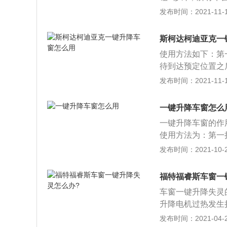
在该系统中，车窗
发布时间：2021-11-10
璃升降控制开关有
两个档位：第一个
斯柯达柯迪亚克一
放开，窗口会自动
使用方法如下：第
降功能，主要是为
待到达预定位置之
分散注意力并改善
下降到底。第三、
发布时间：2021-11-10
驾驶员和乘客不小
力拉起开关到第二
注意，尽可能的不
一键升降车窗怎么
常脆弱，一旦出现
一键升降车窗的作
出来。如果是夏天
使用方法为：第一
防止阳光过强干扰
开，车窗就停止上
发布时间：2021-10-28
上升，或者完全下
福特福睿斯车窗一
车窗一键升降失灵
升降电机过热发生
功能恢复后再操作
发布时间：2021-04-27