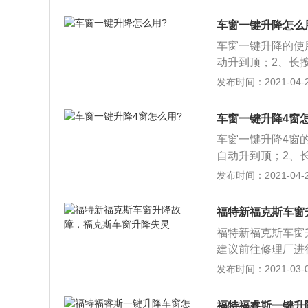
升降器已经损坏，
窗升降器控制按钮
车窗一键升降怎么
动车窗玻璃升降器
车窗一键升降的使
动升到顶；2、长
在上升过程中松手
发布时间：2021-04-25
落；5、长按锁车
车窗一键升降4窗
车窗一键升降4窗
自动升到顶；2、
窗在上升过程中松
发布时间：2021-04-25
降落；5、长按锁
福特新福克斯车窗
福特新福克斯车窗
建议前往修理厂进
的连杆来举升车窗
发布时间：2021-03-05
蜗轮和几个其他直
窗的扭矩。 电动
福特福睿斯一键升