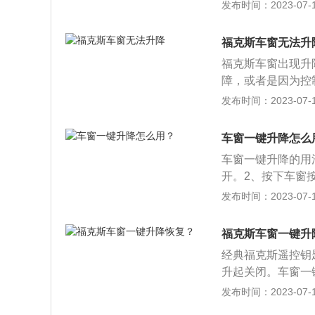
下降建，保持不动
发布时间：2023-07-17
起下上升建，保持
12款福克斯的车身尺
福克斯车窗无法升
8mm。该车的驱
福克斯车窗出现升
型为多连杆式独立
障，或者是因为控
L的TiVCT发动机
理厂进行故障排查
发布时间：2023-07-17
机带有双独立式凸
复车窗升降失灵的
功率为125马力，
降下去，降到最底
车窗一键升降怎么
完成之后，继续按
车窗一键升降的用
手，继续维持五秒
开。2、按下车窗
作，再把车窗降到
钮即可。车窗一键
发布时间：2023-07-17
车窗都按照这样的
和普通电动车窗一
题，但如果是内部
完全关闭。车窗一
福克斯车窗一键升
意力，提高安全系
经典福克斯遥控钥
升降是指汽车车窗
升起关闭。车窗一
了一键升降车窗功
以下是扩展资料：
发布时间：2023-07-17
散注意力，提高安
位置和普通电动车
英文标识。有些则