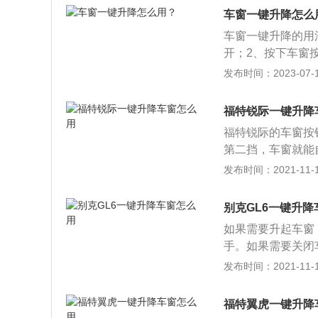
或者完全关闭。而
键升起所有车窗。
车窗一键升降怎么
松开按键，升降过
防夹手功能，在自
车窗一键升降的用
窗的关闭操作将在
开；2、按下车窗
钮即可。车窗一键
发布时间：2023-07-17
和普通电动车窗一
完全关闭。车窗一
福特锐际一键升降
意力，提高安全系
福特锐际的车窗按
第二挡，车窗就能
上升。除了门把手
发布时间：2021-11-10
按钮约3秒钟，四
自动下降。福特锐
别克GL6一键升
能，车主可以自己
如果需要升起车窗
后将其拉至最大位
手。如果需要关闭
需要的位置。别克
发布时间：2021-11-10
也是汽车制造业的
新颖，整体造型十
福特翼虎一键升降
层组合式展翼型L