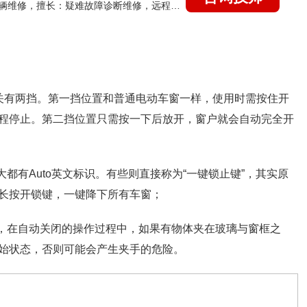
国家认证的汽车维修技师，15年德美日等各系车辆维修，擅长：疑难故障诊断维修，远程维修技术指导
关有两挡。第一挡位置和普通电动车窗一样，使用时需按住开
程停止。第二挡位置只需按一下后放开，窗户就会自动完全开
都有Auto英文标识。有些则直接称为“一键锁止键”，其实原
长按开锁键，一键降下所有车窗；
功能，在自动关闭的操作过程中，如果有物体夹在玻璃与窗框之
始状态，否则可能会产生夹手的危险。