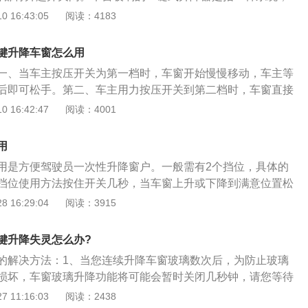
玻璃可以用一个键就地升降。装有一键式车窗升降器的车窗玻
 16:43:05
阅读：4183
两个档位。装有一键式车窗升降器的车窗玻璃升降控制开关有
按钮的位置与普通电动车窗的位置相同。第二个位置是按下或
键升降车窗怎么用
完全打开或关闭。现在大多数中高端车型都具备一键式车窗升
一、当车主按压开关为第一档时，车窗开始慢慢移动，车主等
了方便驾驶员和乘客使用，可以防止驾驶员打开和关闭车窗时
后即可松手。第二、车主用力按压开关到第二档时，车窗直接
车窗安全要素。一键式升降窗通常具有“防夹”功能，能够避免
车中用力拉起开关到第一档，车窗慢慢移动。第四、当车主用
 16:42:47
阅读：4001
心被车窗夹伤的情况。
档时，车窗会直接到顶。车主在正常使用车窗的时候，一定要
要将车窗完全降低到最低端。因为控制车辆车窗升降的电机非
用
损坏的情况，那么就需要拆卸车辆的门板，才能将车辆玻璃取
用是方便驾驶员一次性升降窗户。一般需有2个挡位，具体的
还好，但是到了冬天，车主的驾驶体验肯定不太好。而且为了
挡位使用方法按住开关几秒，当车窗上升或下降到满意位置松
车主正常驾驶，车主可以选择在车辆玻璃上贴上防晒膜。
升或下降。第二档位使用方法按一下后松开，车窗将自动完全
 16:29:04
阅读：3915
降。
键升降失灵怎么办?
的解决方法：1、当您连续升降车窗玻璃数次后，为防止玻璃
损坏，车窗玻璃升降功能将可能会暂时关闭几秒钟，请您等待
；2、如果不是上述原因，大众朗逸车窗升降器失灵一般都是
 11:16:03
阅读：2438