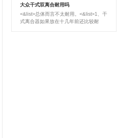
室，最后形成废气排出，就可以让三元
无法制作，需要将车辆送到修理厂或4s
造成烧机油。<&list>3、机油粘度。使用
大众干式双离合耐用吗
催化器得到清洗，排气管堵塞的情况就
店；<&list>2.车辆半轴套管防尘罩破
机油粘度过小的话，同样会有烧机油现
<&list>总体而言不太耐用。<&list>1、干
能够得到解决。
裂，破裂后会出现漏油现象，使半轴磨
象，机油粘度过小具有很好的流动性，
式离合器如果放在十几年前还比较耐
损严重，磨损的半轴容易损坏，产生异
容易窜入到气缸内，参与燃烧。<&list>
用，但是由于现在的汽车发动机动力输
响；<&list>3.稳定器的转向胶套和球头
4、机油量。机油量过多，机油压力过
出越来越高，使得干式离合器散热不足
老化，一般是使用时间过长造成的。解
大，会将部分机油压入气缸内，也会出
的缺陷也逐渐暴露出来。<&list>2、由于
决方法是更换新的质量好的转向橡胶套
现烧机油。<&list>5、机油滤清器堵塞：
干式双离合的工作环境暴露在空气中，
和球头。
会导致进气不畅，使进气压力下降，形
而离合器的散热也是通离合器罩上面的
成负压，使机油在负压的情况下吸入燃
几个小孔来进行散热。但是在行驶过程
烧室引起烧机油。<&list>6、正时齿轮或
中变速箱需要换挡，就不得不使得离合
链条磨损：正时齿轮或链条的磨损会引
器频繁工作。<&list>3、长时间的低速行
起气阀和曲轴的正时不同步。由于轮齿
驶以及过于频繁的启停，导致离合器的
或链条磨损产生的过量侧隙，使得发动
温度不断升高，而低速行驶时空气流动
机的调节无法实现：前一圈的正时和下
效率不高，无法将离合器中的热量有效
一圈可能就不一样。当气阀和活塞的运
的带走，导致离合器内部的温度不断升
动不同步时，会造成过大的机油消耗。
高，加速离合器的磨损。
解决方法：更换正时齿轮或链条。<&list
>7、内垫圈、进风口破裂：新的发动机
设计中，经常采用各种由金属和其他材