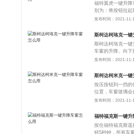
福特翼虎一键升降
敞，给用户带来好
别为：将按钮拉起
档，车窗就会自动
发布时间：2021-11-10
手，将按钮按到第
窗功能都是先被隐
斯柯达柯珞克一键
特翼虎一键升降车
斯柯达柯珞克一键
启动车辆，将一键
车窗的升降。向下
璃升起后接着按着
压第二挡，车窗会
发布时间：2021-11-10
车窗会停住，用力
只需要按下车窗控
斯柯达柯米克一键
降车窗，主要是方
按压按钮到一挡的
患。为了保护车窗
位置，车窗玻璃会
短时间反复操作玻
窗移动到需要的位
发布时间：2021-11-10
自动关闭的过程中
以使用钥匙上的锁
并退回去，这是车
以上，所有窗口将
福特福克斯一键升
打开。当车辆每小
按住福特福克斯遥
全。激活自动解锁
钮5秒钟，所有车