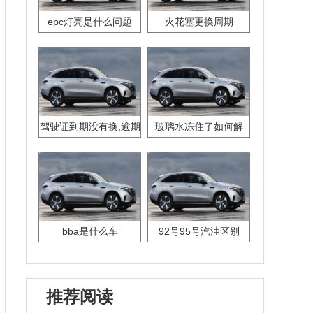
epc灯亮是什么问题
火花塞更换周期
驾驶证到期没有换,逾期
玻璃水冻住了如何解
怎么办??
决？
bba是什么车
92号95号汽油区别
推荐阅读