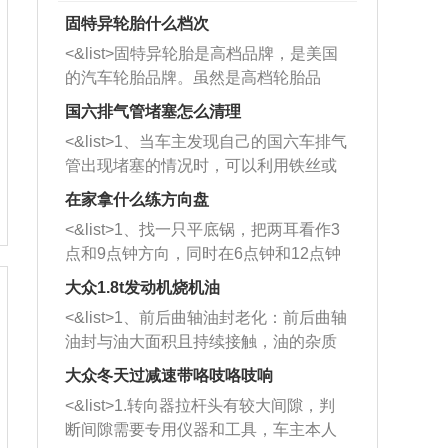
固特异轮胎什么档次
<&list>固特异轮胎是高档品牌，是美国
的汽车轮胎品牌。虽然是高档轮胎品
牌，但是中高低端的轮胎都有生产，这
国六排气管堵塞怎么清理
也是为了更好的开拓市场。
<&list>1、当车主发现自己的国六车排气
管出现堵塞的情况时，可以利用铁丝或
者是细棍，直接将杂物给取出来，如果
在家拿什么练方向盘
堵塞情况比较严重，也可以采取应急措
<&list>1、找一只平底锅，把两耳看作3
施。 <&list>2、直接利用木棍将所有的
点和9点钟方向，同时在6点钟和12点钟
杂物推到排气管里面的位置处，然后将
方向做一个标记。 <&list>2、双手握住
三元催化器拆解开，就可以将堵塞的东
大众1.8t发动机烧机油
平底锅两耳，然后往左打半圈、一圈、
西取出来。但如果是因为积碳过多引起
<&list>1、前后曲轴油封老化：前后曲轴
一圈半的练习，往右同样也要打相同的
的堵塞，就需要将三元催化器泡在草酸
油封与油大面积且持续接触，油的杂质
圈数。 <&list>3、最后强调要反复练
中进行清洗。 <&list>3、也可以利用清
和发动机内持续温度变化使其密封效果
习，这样就可以形成肌肉记忆，在真实
大众冬天过减速带咯吱咯吱响
洗剂对堵塞的情况得到解决，将清洗剂
逐渐减弱，导致渗油或漏油。<&list>2、
驾驶车辆时，不需要记忆也能打好方
放在燃油箱中，与燃油混合后，车辆启
<&list>1.转向器拉杆头有较大间隙，判
活塞间隙过大：积碳会使活塞环与缸体
向。
动时，就可以和汽油一起进入到燃烧
断间隙需要专用仪器和工具，车主本人
的间隙扩大，导致机油流入燃烧室中，