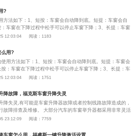
需要进行升降器的更换；3、也可能是车门控制模块异常，车
失灵，电瓶的点亮不足等，在断开后重新接通汽车蓄电池，电
用?
的自动升降功能可能会暂时失效。
用方法如下：1、短按：车窗会自动降到底。短提：车窗会自
按：车窗在下降过程中松手可以停止车窗下降；3、长提：车窗
可以停止车窗上升；4、长按遥控器开锁键，四个玻璃自动降
 12:03:04
阅读：1183
键，四个玻璃自动升起。
怎么用?
的使用方法如下：1、短按：车窗会自动降到底。短提：车窗会
长按：车窗在下降过程中松手可以停止车窗下降；3、长提：车
手可以停止车窗上升；4、长按遥控器开锁键，四个玻璃自动
 12:03:04
阅读：1751
车键，四个玻璃自动升起。
升降故障，福克斯车窗升降失灵
升降失灵,有可能是车窗升降器故障或者控制线路故障造成的，
行故障排查及维修。 大部分汽车的车窗举升器都采用非常灵活
玻璃，同时保持其处于水平状态。将小型的电动机连接到一个
 23:12:09
阅读：7759
齿圆柱齿轮，以产成较大的齿轮减速比，从而提供足以升起车
车窗的一个重要功能是电动车窗不能强制打开--传动结构中的蜗
降车窗怎么用，福睿斯一键升降激活设置