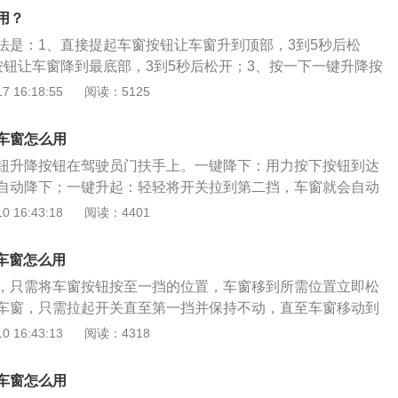
普通的电动车窗使用时需按住开关，车窗升降到需要的位置时
长按开锁键，一键降下所有车窗。一键升降式车窗一般都具有
用？
程停止。
动关闭的操作过程中，如果有物体夹在玻璃与窗框之间，则车
法是：1、直接提起车窗按钮让车窗升到顶部，3到5秒后松
中途自动停止并退回初始状态，否则可能会产生夹手的危险。
按钮让车窗降到最底部，3到5秒后松开；3、按一下一键升降按
升降的汽车，其车窗升降控制开关有两个按键，第一按键位置
 16:18:55
阅读：5125
样，第二个位置就是按一下后放开，窗户将自动完全开启或者
键升降功能是方便驾乘人员使用，避免驾驶员开关车窗分散注
车窗怎么用
数，还具有防夹手功能，只有主驾驶位有一键升降。
钮升降按钮在驾驶员门扶手上。一键降下：用力按下按钮到达
自动降下；一键升起：轻轻将开关拉到第二挡，车窗就会自动
控制外，还可以通过钥匙的锁定键和解锁键来控制。按压锁车
 16:43:18
阅读：4401
个窗户玻璃同时上升。按下钥匙解锁键3秒左右，4个窗口就会
际的按键提升功能激活设置：部分车型基本不开启一键提升功
降车窗怎么用
启动操作。当启动引擎时执行激活操作。先按动按钮5秒，然
，只需将车窗按钮按至一挡的位置，车窗移到所需位置立即松
置，5秒钟后学习记录完成。
车窗，只需拉起开关直至第一挡并保持不动，直至车窗移动到
的LOGO是“三盾”，是以一个圆圈中包含三个盾为基本图案，它
 16:43:13
阅读：4318
奠基人苏格兰人别克的家徽，非常具有辨识度。别克GL6设计
分流畅，同时采用飞翼式镀铬进气格栅横穿头灯设计，配合双
车窗怎么用
ED大灯，层次分明，让人眼前一亮。宽敞的车内空间也十分宽