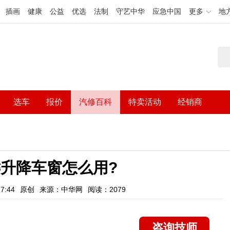
插画
健康
公益
优选
法制
守艺中华
应急中国
更多
地
选车
报价
汽修百科
特卖活动
经销商
升降车窗怎么用?
7:44
原创
来源：中华网
阅读：2079
咨询技师