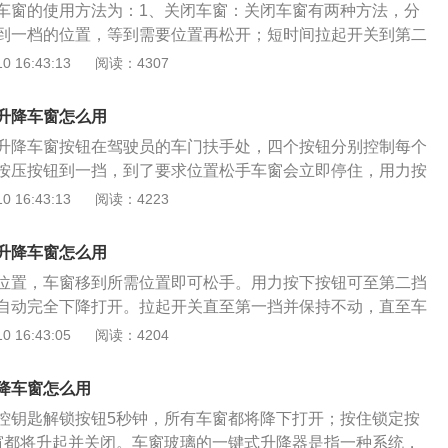
车窗的使用方法为：1、关闭车窗：关闭车窗有两种方法，分
的体验。
到一档的位置，等到需要位置再松开；短时间拉起开关到第二
关闭。2、打开车窗：将按钮往下压到一档，等到相应位置松
 16:43:13
阅读：4307
二档的位置，车窗自动打开。许多品牌的新车辆的一键升降车
藏起来的，如果要使用的话，需要先将一键升降功能激活。福
升降车窗怎么用
窗功能激活的设置：在驾驶位的扶手处按钮处，驾驶员首先要
升降车窗按钮在驾驶员的车门扶手处，四个按钮分别控制每个
升降按钮按压到两档，玻璃下来之后，再将按钮拉起两挡，玻
按压按钮到一挡，到了要求位置松手车窗会立即停住，用力按
不放即可，升降系统激活成功。
自动下降。拉起车窗开关到第一挡不松开，到了要求位置松开
 16:43:13
阅读：4223
拉起按钮到第二挡，车窗会自动上升关闭。一键升降车窗是指
制按钮，车窗就会自动升起或者降下的功能。汽车配置一键升
升降车窗怎么用
便驾驶员使用，避免驾驶员开关车窗分散注意力，存在交通隐
位置，车窗移到所需位置即可松手。用力按下按钮可至第二挡
玻璃升降电机的使用寿命，四个车门都配备热保护功能，如果
自动完全下降打开。拉起开关直至第一挡并保持不动，直至车
璃车窗，电机将进入热保护状态，停止执行升降操作，车窗在
置。稍微用力拉起按键至第二挡，车窗会自动上升。车主还可
 16:43:05
阅读：4204
，如果被物体夹在玻璃与窗框之间，车窗就会自动停止上升，
定按钮和解锁按钮来控制一键式升降窗。按住锁定按钮3秒钟
窗的自动防夹功能。
升起并关闭；按住解锁按钮3秒钟以上，所有窗口都将降下并
降车窗怎么用
时行驶超过15公里时，车辆将自动解锁以更好地确保车辆的安
控钥匙解锁按钮5秒钟，所有车窗都将降下打开；按住锁定按
功能后，车辆可以在车辆关闭时自动解锁车门。
窗都将升起并关闭。车窗玻璃的一键式升降器是指一种系统，