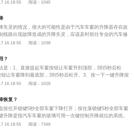
3s以上，然后再松手。3、把所有车窗上升到最高状态。4、抬
 16:18:55
阅读：1045
不动3s以上，然后再松手即可完成重置。根据有驾官网显示，
寸长宽高分别为4368mm、1823mm、1483mm，轴距为264
降
动方式为前置前驱，前悬挂类型为麦弗逊式独立悬挂，后悬挂类
降失灵的情况，很大的可能性是由于汽车车窗的升降器存在故
悬挂。福克斯是福特旗下的一款A级家用轿车，该车搭载了1.6
制线路出现故障造成的升降失灵，应该及时前往专业的汽车修
以及动力更加强劲的2.0GDI汽油缸内直喷发动机。其中1.6L发动
及维修。如果短时间之内无法赶往修理厂的，可以尝试手动修
 16:18:55
阅读：1038
轮轴可变正时系统，动力更加强劲、燃油经济性更高，其最大
现象，具体操作如下：1、按住车窗的开关按钮，将车窗完全
峰值扭矩为159牛米。
部之后不要松手，继续按五秒钟左右再松开。2、第一步操作
用？
车窗的开关按钮，将玻璃升到顶部，升至最顶部之后仍不要松
法是：1、直接提起车窗按钮让车窗升到顶部，3到5秒后松
左右。3、第一步和第二部都完成之后，重复上面的两项操
按钮让车窗降到最底部，3到5秒后松开。3、按一下一键升降按
底，维持个五秒左右，再升到顶，开关维持个五秒左右。四个
升降的汽车，其车窗升降控制开关有两个按键，第一按键位置
 16:18:55
阅读：1028
方式单独操作一遍，这样的方式基本上可以恢复车窗升降的问
样，第二个位置就是按一下后放开，窗户将自动完全开启或者
构件损坏的这种方式就可能没有效果啦。
键升降功能是方便驾乘人员使用，避免驾驶员开关车窗分散注
降恢复？
数，还具有防夹手功能，只有主驾驶位有一键升降。车窗一键
匙按住开锁键5秒全部车窗下降打开；按住落锁键5秒全部车窗
玻璃可用一次键控制升降就位的系统，一般中高档车型都配备
键升降是指汽车车窗的玻璃可用一次键控制升降就位的系统。
能，主要是方便驾乘人员使用，主要是避免驾驶员开关车窗分
配有车窗一键升降的汽车车窗升降控制开关有两档：第一按键
 16:18:55
阅读：7348
全系数。不同车型的一键升降标识有所不同，目前大都有Auto
窗一样。第二个位置就是按一下后放开，窗户将自动完全开启
直接称为一键锁止键，其实原理都是一样的，长按锁止键，一