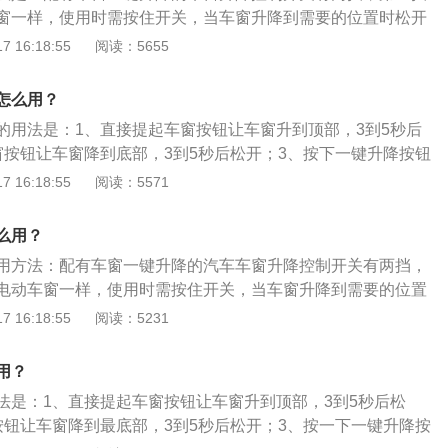
自动停止并退回初始状态，否则可能会产生夹手的危险。
窗一样，使用时需按住开关，当车窗升降到需要的位置时松开
止；第二挡位置只需按一下后放开，窗户就会自动完全开启或
 16:18:55
阅读：5655
一键升降是指汽车的车窗玻璃可用一次键控制升降就位的系
型都配备了一键升降车窗功能，主要是方便驾乘人员使用，避
怎么用？
分散注意力，提高安全系数。
的用法是：1、直接提起车窗按钮让车窗升到顶部，3到5秒后
窗按钮让车窗降到底部，3到5秒后松开；3、按下一键升降按钮
降的汽车，其车窗升降控制开关有两个按键，第一按键位置和
 16:18:55
阅读：5571
，第二个位置就是按一下后放开，窗户将自动完全开启或者完
升降功能是方便驾乘人员使用，避免驾驶员开关车窗分散注意
么用？
，还具有防夹手功能，只有主驾驶位有一键升降。
用方法：配有车窗一键升降的汽车车窗升降控制开关有两挡，
电动车窗一样，使用时需按住开关，当车窗升降到需要的位置
过程停止；第二挡位置只需按一下后放开，窗户就会自动完全
 16:18:55
阅读：5231
。车窗一键升降是指汽车车窗玻璃可用一次键控制升降就位的
降车窗功能主要是方便驾乘人员使用，避免驾驶员开关车窗分
用？
全系数。
法是：1、直接提起车窗按钮让车窗升到顶部，3到5秒后松
按钮让车窗降到最底部，3到5秒后松开；3、按一下一键升降按