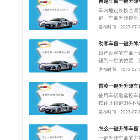
键升起所有车窗。
博越车窗一键升降
BD、BA、ASR
防夹手功能，在自
车内通过长按空调
助系统标配自动驻
窗的关闭操作将在
键。车窗升降控制
就是按一下后放开
发布时间：2023-07-17
使用时需按住开关
车窗一键升降是指
劲客车窗一键升降
四个车窗同时升降
日产劲客的车窗一
钮到一档的位置，
自动下降。2、拉
发布时间：2023-07-17
短促拉起开关至第
绍：1、车窗一键
雷凌一键升升降车
车窗一键升降的汽
使用车钥匙遥控车
样。第二个位置就
按住开锁键3秒不
在一般中高档车型
指汽车车窗玻璃可
发布时间：2023-07-17
是避免驾驶员开关
升降控制开关有两
有“防夹手”功能
放开，窗户将自动
怎么一键升降车窗
手"功能，在自动
一键升降车窗的方