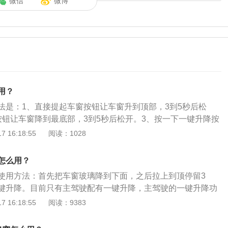
微信
微博
用？
法是：1、直接提起车窗按钮让车窗升到顶部，3到5秒后松
按钮让车窗降到最底部，3到5秒后松开。3、按一下一键升降按
升降的汽车，其车窗升降控制开关有两个按键，第一按键位置
 16:18:55
阅读：1028
样，第二个位置就是按一下后放开，窗户将自动完全开启或者
键升降功能是方便驾乘人员使用，避免驾驶员开关车窗分散注
怎么用？
数，还具有防夹手功能，只有主驾驶位有一键升降。车窗一键
使用方法：首先把车窗玻璃降到下面，之后拉上到顶停留3
玻璃可用一次键控制升降就位的系统，一般中高档车型都配备
键升降。目前只有主驾驶配有一键升降，主驾驶的一键升降功
能，主要是方便驾乘人员使用，主要是避免驾驶员开关车窗分
个力度轻一些，按多少升多少，另一个力度重一些的是一键升
 16:18:55
阅读：9383
全系数。不同车型的一键升降标识有所不同，目前大都有Auto
L直列4缸自然吸气发动机与1.8L直列4缸自然吸气两种发动机，
直接称为一键锁止键，其实原理都是一样的，长按锁止键，一
动变速箱，其余版本匹配CVT无级别变速箱，全系标配ABS、E