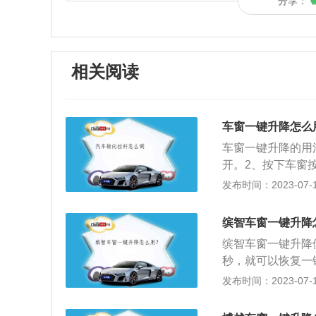
分享：
相关阅读
车窗一键升降怎么
车窗一键升降的用
开。2、按下车窗
钮即可。车窗一键
发布时间：2023-07-17
和普通电动车窗一
完全关闭。车窗一
缤智车窗一键升降
意力，提高安全系
缤智车窗一键升降
升降是指汽车车窗
秒，就可以恢复一
了一键升降车窗功
能是两个挡位，一
发布时间：2023-07-17
散注意力，提高安
降。缤智搭载1.5
英文标识。有些则
乞丐版匹配6挡手