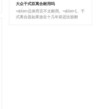
室，最后形成废气排出，就可以让三元
无法制作，需要将车辆送到修理厂或4s
造成烧机油。<&list>3、机油粘度。使用
大众干式双离合耐用吗
催化器得到清洗，排气管堵塞的情况就
店；<&list>2.车辆半轴套管防尘罩破
机油粘度过小的话，同样会有烧机油现
<&list>总体而言不太耐用。<&list>1、干
能够得到解决。
裂，破裂后会出现漏油现象，使半轴磨
象，机油粘度过小具有很好的流动性，
式离合器如果放在十几年前还比较耐
损严重，磨损的半轴容易损坏，产生异
容易窜入到气缸内，参与燃烧。<&list>
用，但是由于现在的汽车发动机动力输
响；<&list>3.稳定器的转向胶套和球头
4、机油量。机油量过多，机油压力过
出越来越高，使得干式离合器散热不足
老化，一般是使用时间过长造成的。解
大，会将部分机油压入气缸内，也会出
的缺陷也逐渐暴露出来。<&list>2、由于
决方法是更换新的质量好的转向橡胶套
现烧机油。<&list>5、机油滤清器堵塞：
干式双离合的工作环境暴露在空气中，
和球头。
会导致进气不畅，使进气压力下降，形
而离合器的散热也是通离合器罩上面的
成负压，使机油在负压的情况下吸入燃
几个小孔来进行散热。但是在行驶过程
烧室引起烧机油。<&list>6、正时齿轮或
中变速箱需要换挡，就不得不使得离合
链条磨损：正时齿轮或链条的磨损会引
器频繁工作。<&list>3、长时间的低速行
起气阀和曲轴的正时不同步。由于轮齿
驶以及过于频繁的启停，导致离合器的
或链条磨损产生的过量侧隙，使得发动
温度不断升高，而低速行驶时空气流动
机的调节无法实现：前一圈的正时和下
效率不高，无法将离合器中的热量有效
一圈可能就不一样。当气阀和活塞的运
的带走，导致离合器内部的温度不断升
动不同步时，会造成过大的机油消耗。
高，加速离合器的磨损。
解决方法：更换正时齿轮或链条。<&list
>7、内垫圈、进风口破裂：新的发动机
设计中，经常采用各种由金属和其他材