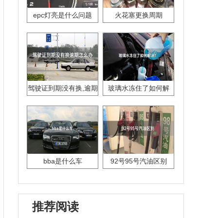
epc灯亮是什么问题
火花塞更换周期
驾驶证到期没有换,逾期
玻璃水冻住了如何解
怎么办??
决？
bba是什么车
92号95号汽油区别
推荐阅读