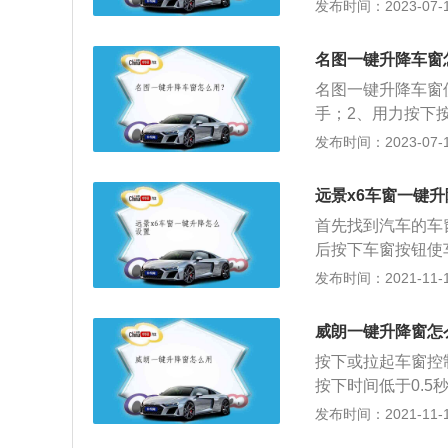
钮即可。车窗一键
发布时间：2023-07-17
和普通电动车窗一
完全关闭。车窗一
名图一键升降车窗
意力，提高安全系
名图一键升降车窗
手；2、用力按下
提起按钮到一挡的
发布时间：2023-07-17
第二挡，此时车窗
长宽高分别为471
远景x6车窗一键
名图延续流体雕塑
首先找到汽车的车
大格栅横条设计，
后按下车窗按钮使
作。汽车的一键升
发布时间：2021-11-10
汽车内物品被盗。
安全性。如果汽车
威朗一键升降窗怎
x6是远景系列的
按下或拉起车窗控
市就受到了好评。
按下时间低于0.
器锁车键，那么此
发布时间：2021-11-10
款紧凑型轿车，这