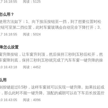
升降的汽车，其车窗升降控制开关有两个按键，第一按键位置
 16:18:55
阅读：5125
样，第二个位置就是按一下后放开，窗户将自动完全开启或者
键升降功能是方便驾乘人员使用，避免驾驶员开关车窗分散注
怎么用？
数，还具有防夹手功能，只有主驾驶位有一键升降。
使用方法如下：1、向下按压按钮至一挡，到了想要位置时松
按钮可至第二挡位置，此时车窗玻璃会自动完全下降打开；3、
位置，车窗移到所需位置即可松手；4、稍微用力拉起按键至
 16:18:55
阅读：5024
会自动上升。名图是北京现代旗下的一款中高级轿车，该车的
0毫米、1820毫米、1470毫米，轴距为2770毫米。外观方面，
升降怎么设置
设计语言基础上进一步深化，特别是采用与新胜达相类似的宽
窗升降按钮，让车窗升到顶，然后保持三秒到五秒后松开，然
并配备透镜，灯内有磨砂银色和镀铬线条的装饰。
车窗降到底，保持三秒到五秒就完成了汽车车窗一键升降的操
窗功能是通过升窗器实现的，可以防止车主由于忘关车窗导致
 16:43:18
阅读：4452
分为时间控制型、程序控制型智能关窗系统，保证汽车驾驶的
本身没有配置车窗一键升降功能，可以到4s店进行加装。远景
么用
最新轿车车型，汽车的市场定位符合广大车主的要求，所以一上
制按键超过0.5秒，这样车窗就可以实现一键升降。如果拉起或
5秒，那么此时不能一键升降。顶配的威朗可以在下车后长按遥控
时所有车窗会升起，并且天窗也会关闭。威朗是别克推出的一
 16:43:05
阅读：4096
款车有两厢版和三厢版可供消费者选择。这款车分别搭载两款