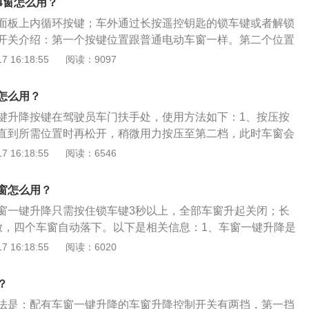
长按开锁键，一键降下所有车窗。一键升降式车窗一般都具有
4窗怎么用？
、ESP、主副安全气囊、前侧气囊、后排儿童座椅接口，驾驶辅
动关闭的操作过程中，如果有物体夹在玻璃与窗框之间，则车
面板上内循环按键；车外通过长按遥控钥匙的锁车键或者解锁
车、上坡辅助、后方影像。
中途自动停止并退回初始状态，否则可能会产生夹手的危险。
开关介绍：第一个按键位置跟普通电动车窗一样。第二个位置
的话，窗户将自动完全开启或者完全关闭。而普通的电动车窗
 16:18:55
阅读：9097
，车窗升降到需要的位置时松开按键，升降过程停止。扩展：
汽车车窗玻璃可用一次键控制升降就位的系统；并不是一键让
怎么用？
，只是按一下按键就可以升起降下车窗。
键升降按键在驾驶员车门扶手处，使用方法如下：1、按压按
直到所需位置时再松开，稍微用力按压至第二档，此时车窗会
起开关直至第一档并保持不动，直至车窗移动到需要的位置。
 16:18:55
阅读：6546
二档，即可让车窗自动关闭。以下是车窗一键升降的更多介
升降是指汽车车窗玻璃可用一次键控制升降就位的系统。配有
窗怎么用？
车车窗升降控制开关有两档，第一按键位置和普通电动车窗一
窗一键升降只需按住锁车键3秒以上，全部车窗升起关闭；长
是按一下后放开，窗户将自动完全开启或者完全关闭。2、现
放，四个车窗自动落下。以下是相关信息：1、车窗一键升降是
都配备了一键升降车窗功能，主要是方便驾乘人员使用，主要
用一次键控制升降就位的系统。配有车窗一键升降的汽车车窗
 16:18:55
阅读：6020
车窗分散注意力，提高安全系数。一键升降式车窗一般都具
档，第一按键位置和普通电动车窗一样。第二个位置按一下后
，否则可能会产生夹手的危险。
完全开启或者完全关闭。2、一键升降式车窗一般都具有"防夹
？
关闭的操作过程中，如果有物体夹在玻璃与窗框之间，则车窗的
法是：配有车窗一键升降的车窗升降控制开关有两挡，第一挡