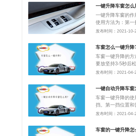
发动机，一款是1.
一键升降车窗怎么
款发动机匹配的变
一键升降车窗的作
一体变速箱，1.
使用方法为：第一
内使用，那么1.5
开，车窗就停止上
发布时间：2021-10-28
然吸气发动机的最大
上升，或者完全下
每分钟，最大扭矩
采用了铝合金缸体缸
车窗怎么一键升降
250牛米，最大功
车窗一键升降的方
钟。这款发动机使
要放坚持3-5秒后
后松开，然后再试
发布时间：2021-04-26
出微弱的电波，由
由该系统的执行器
一键自动升降车窗
键，四个玻璃自动
车窗一键升降的使
控制还是机械按钮
挡。第一挡位置和
操作过程中，如果
位置时松开按键，
发布时间：2021-04-26
停止并退回初始状
完全开启或者完全
动窗控制模块（E
o英文标识。有些
的信号。如果开关
车窗的一键升降怎
一键升起所有车窗