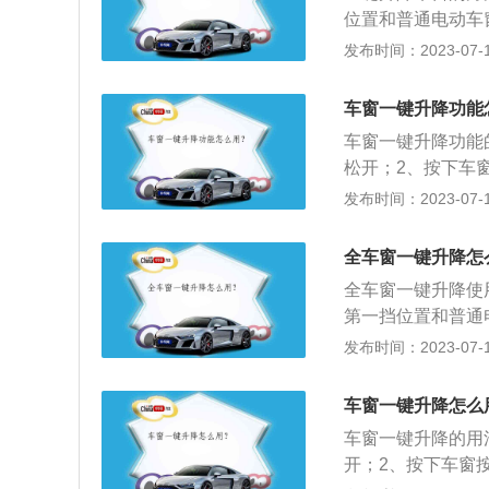
关闭操作将在中途
位置和普通电动车
按键，升降过程停
发布时间：2023-07-17
者完全关闭。车窗
统，一般中高级车
车窗一键升降功能
免驾驶员开关车窗
车窗一键升降功能
松开；2、按下车
即可。车窗一键升
发布时间：2023-07-17
普通电动车窗一样
全关闭。车窗一键
全车窗一键升降怎
力，提高安全系数
全车窗一键升降使
第一挡位置和普通
时松开按键，升降
发布时间：2023-07-17
开启或者完全关闭
系统，配备一键升
车窗一键升降怎么
散注意力，提高安
车窗一键升降的用
开；2、按下车窗