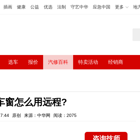
插画
健康
公益
优选
法制
守艺中华
应急中国
更多
地
选车
报价
汽修百科
特卖活动
经销商
车窗怎么用远程?
7:44
原创
来源：中华网
阅读：2075
咨询技师