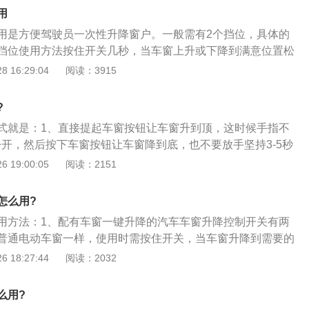
5升自然吸气发动机，另一款是1.5升涡轮增压发动机。与这两
用
速箱也是不同的，1.5升自然吸气发动机匹配的是一台6速手自
用是方便驾驶员一次性升降窗户。一般需有2个挡位，具体的
5升涡轮增压发动机匹配的是一台7速双离合变速箱。如果在市区
挡位使用方法按住开关几秒，当车窗上升或下降到满意位置松
t发动机加7速双离合变速箱这套动力总成是比较好的。1.5升自
升或下降。第二档位使用方法按一下后松开，车窗将自动完全
 16:29:04
阅读：3915
功率为87kw，最大扭矩为146牛米，最大功率转速为6600转
降。
转速为4000转每分钟。这款发动机使用了缸内直喷技术，并且
盖。1.5升涡轮增压发动机的最大功率为124kw，最大扭矩为
?
率转速为5600转每分钟，最大扭矩转速为1700到4400转每分
式就是：1、直接提起车窗按钮让车窗升到顶，这时候手指不
用了缸内直喷技术，并且使用了铝合金缸盖缸体。
松开，然后按下车窗按钮让车窗降到底，也不要放手坚持3-5秒
一下一键升降，这时候就设置完成了；2、工作原理：钥匙发
 19:00:05
阅读：2151
汽车天线接收该电波信号，经电子控制单元识别信号代码，再
（电动机或电磁线圈）执行开\/闭锁的动作。长按遥控器开锁
怎么用?
降落。长按锁车键，四个玻璃自动升起；3、无论是智能钥匙
用方法：1、配有车窗一键升降的汽车车窗升降控制开关有两
控制，车窗一键升降一般都具有\"防夹手\"功能，在自动关闭的
普通电动车窗一样，使用时需按住开关，当车窗升降到需要的
有物体夹在玻璃与窗框之间，则车窗的关闭操作将在中途自动
升降过程停止。第二挡位置只需按一下后放开，窗户就会自动
 18:27:44
阅读：2032
态，否则可能会产生夹手的危险；4、每个电动窗都有一个电
关闭；2、不同车型的一键升降标识有所不同，目前大都有Aut
CM），当您按下电动窗控制开关时，ECM便开始接收控制开关
则直接称为“一键锁止键”，其实原理都是一样的，长按锁止键，
按下的时间小于0.5s，那么ECM就会控制车窗全开或全关。如
么用?
。长按开锁键，一键降下所有车窗；3、一键升降式车窗一般