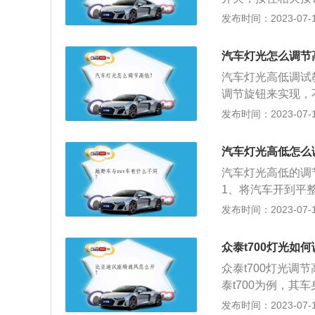
的螺丝杆，用螺丝
发布时间：2023-07-17
臂独立悬架，后悬
马力是280ps，
汽车灯光怎么调节
体变速箱。
汽车灯光高低调试
调节旋钮来实现，
车型而定。调节前
发布时间：2023-07-17
滚轮上都会标记有
度就越往上。例如
汽车灯光高低怎么
有一个前排乘客；
汽车灯光高低的调
并且行李箱内货物
1、将汽车开到平
量均匀分布。
离车30m左右，
发布时间：2023-07-17
车大灯的保养方法
封圈损坏，需及时
众泰t700灯光如
定期清洁灯泡上尘
众泰t700灯光调
泰t700为例，其车
0mm，油箱容积为6
发布时间：2023-07-17