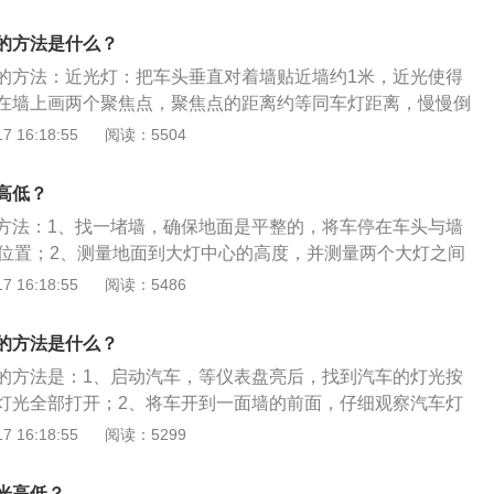
是多连杆式独立悬架，其搭载了1.8t涡轮增压发动机，最大马
大功率是130kw，最大扭矩是245nm，与其匹配的是6挡双离合变
的方法是什么？
的方法：近光灯：把车头垂直对着墙贴近墙约1米，近光使得
在墙上画两个聚焦点，聚焦点的距离约等同车灯距离，慢慢倒
是不是偏移，调整两个点始终分别吻合。远光灯：把车头垂直
 16:18:55
阅读：5504
米，使得两个灯高度一样，然后在墙上画两个聚焦点，聚焦点
距离，慢慢向后倒退，调整两个点慢慢同时向中点靠近，大概
高低？
外能合并成一个点即可。远光灯在30米到100米可以聚焦亮度更
方法：1、找一堵墙，确保地面是平整的，将车停在车头与墙
远，发散程度小。
的位置；2、测量地面到大灯中心的高度，并测量两个大灯之间
上比大灯低0.1米的地方张贴一个水平遮蔽胶带，并确保胶带在
 16:18:55
阅读：5486
；4、打开大灯；5、调整垂直调节螺丝，直到大灯光束是位于
6、继续调整垂直调节螺丝，直到大灯光束是径直向前，为了
的方法是什么？
，测量墙上光束的高度和大灯的高度，确保两者的数值是相等
的方法是：1、启动汽车，等仪表盘亮后，找到汽车的灯光按
的造型代表了欧洲新的汽车设计理念，刚毅的V型前脸稳健大
灯光全部打开；2、将车开到一面墙的前面，仔细观察汽车灯
线型车身线条，使迈腾拥有低至0.28的风阻系数。
这样就可以看出灯光的高低，如果高低不明显，车主也可以用
 16:18:55
阅读：5299
；3、回到汽车的主驾驶上，找到打开前机盖的按钮；4、通过
设置一个水平的标准，然后找到调节灯光高低的螺丝按钮；
光高低？