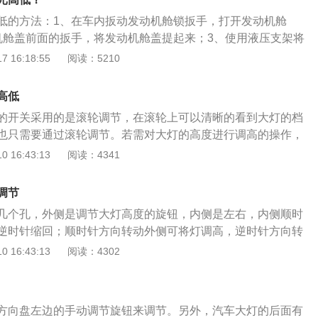
那边，将调节灯光高低的按钮逆时针调节，眼睛注视灯光在墙
低的方法：1、在车内扳动发动机舱锁扳手，打开发动机舱
跟设置的水平标准平齐即可，灯光低的用工具顺指针调节，边
机舱盖前面的扳手，将发动机舱盖提起来；3、使用液压支架将
灯光图像与水平标准一致即可。
；4、在发动机舱内找到大灯高度调节按钮，用改锥可以拧动
 16:18:55
阅读：5210
辆灯光的高低，向上转动车灯也会被调高，向下转动车灯就会
瑞2.0车型搭载2.0l发动机，匹配directshiftcvt变速箱，最
高低
，最大扭矩为210牛米。内饰方面，车内采用双色进行搭配，提升
的开关采用的是滚轮调节，在滚轮上可以清晰的看到大灯的档
台的设计非常的独特，整体朝向驾驶者一侧，便于驾驶者操作
也只需要通过滚轮调节。若需对大灯的高度进行调高的操作，
数字调大；若需要将高度调低，只需将滚轮上面的熟悉调小。
 16:43:13
阅读：4341
是需要根据实际情况来调节，车载重的不用也会对高度产生影
大灯的过程当中，发现调节系统存在故障，可能因为：1、车
调节
严重不足，因为车辆的大灯接通电路之后，蓄电池要给其提供
几个孔，外侧是调节大灯高度的旋钮，内侧是左右，内侧顺时
驾驶的钱2小时蓄电池会正常的供电，但时间过长之后蓄电池
逆时针缩回；顺时针方向转动外侧可将灯调高，逆时针方向转
而就会直接影响车辆大灯的亮度梦想下降；2、电路里面的导
上开车时，一个优秀的照明系统可以给司机一个明亮的前方视
 16:43:13
阅读：4302
，导致各线路的电阻明显增大，继而影响大灯的强度，严重的
方的路。途昂配有双镜头LED大灯，所有LED灯组均配有晶莹
辆的线路烧毁出现火灾的现象；3、车辆大灯的熔丝熔断，导
效汇聚LED辐射的光线，均匀地散布在前方道路上，减少有害
作。
具有自动高度调节功能，可以保证驾驶员在漆黑的夜晚安全驾
方向盘左边的手动调节旋钮来调节。另外，汽车大灯的后面有
技感和时尚感的设计会给人以引人注目的视觉体验。途安的大