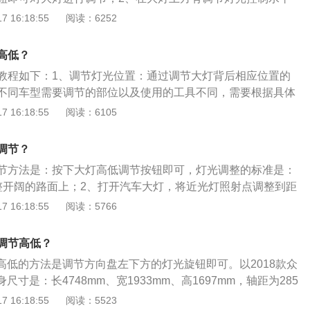
刀插入即可根据自己的要求进行调节了。普拉多前悬挂是双叉
 16:18:55
阅读：6252
挂是四连杆式非独立悬架，搭载了3.5l自然吸气发动机，最大
最大功率是206kw，最大扭矩是365nm，与其匹配的是6挡手自一
高低？
教程如下：1、调节灯光位置：通过调节大灯背后相应位置的
不同车型需要调节的部位以及使用的工具不同，需要根据具体
先把车灯打到墙面，然后观察车灯是否偏移或过高过低。2、
 16:18:55
阅读：6105
数字档位：数字高低代表大灯高度的高低，数字越高，大灯高
位置0是初始位置，一般是车上只有驾驶员或者除了驾驶员还
调节？
位置1是乘员坐满，并且行李箱内无货物；位置2是乘员坐满，
节方法是：按下大灯高低调节按钮即可，灯光调整的标准是：
重量均匀分布；位置3则是只有驾驶员，并且行李箱内货物重
整开阔的路面上；2、打开汽车大灯，将近光灯照射点调整到距
使两个照射点重合；3、远光灯照射点调整到与地面平行即可。汽
 16:18:55
阅读：5766
是：1、定期检查大灯的密封性，发现配光镜和反射镜之间密
更换；2、定期清洁反射镜，其变黑，光度减小时需更换；3、
何调节高低？
土和污渍。
节高低的方法是调节方向盘左下方的灯光旋钮即可。以2018款众
身尺寸是：长4748mm、宽1933mm、高1697mm，轴距为285
4l，整备质量为1787kg。2018款众泰t700前悬架是麦弗逊式
 16:18:55
阅读：5523