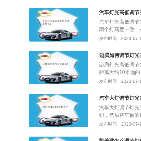
独立悬架，后悬架
力是177ps，最
汽车灯光高低调节
速箱。
汽车灯光高低调节
两个灯高度一致，
退车子，看中心点
发布时间：2023-07-17
对着墙贴近墙约1
的距离约等同车灯
迈腾如何调节灯光
30米到100米之
迈腾灯光高低调节
大，照射的距离越
距离大约10米远
的距离；3、在墙
发布时间：2023-07-17
汽车的正前方中央
墙上胶带的中间；
汽车大灯调节灯光
确保调整的正确性
汽车大灯调节灯光
的。迈腾动感大气
钮，然后将车辆的
气，动感时尚的流
光在墙上的图像，
发布时间：2023-07-17
直尺进行一下测量
观察到的灯光图像
凯美瑞怎么调节灯