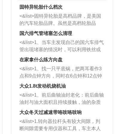
固特异轮胎什么档次
<&list>固特异轮胎是高档品牌，是美国
的汽车轮胎品牌。虽然是高档轮胎品
牌，但是中高低端的轮胎都有生产，这
国六排气管堵塞怎么清理
也是为了更好的开拓市场。
<&list>1、当车主发现自己的国六车排气
管出现堵塞的情况时，可以利用铁丝或
者是细棍，直接将杂物给取出来，如果
在家拿什么练方向盘
堵塞情况比较严重，也可以采取应急措
<&list>1、找一只平底锅，把两耳看作3
施。 <&list>2、直接利用木棍将所有的
点和9点钟方向，同时在6点钟和12点钟
杂物推到排气管里面的位置处，然后将
方向做一个标记。 <&list>2、双手握住
三元催化器拆解开，就可以将堵塞的东
大众1.8t发动机烧机油
平底锅两耳，然后往左打半圈、一圈、
西取出来。但如果是因为积碳过多引起
<&list>1、前后曲轴油封老化：前后曲轴
一圈半的练习，往右同样也要打相同的
的堵塞，就需要将三元催化器泡在草酸
油封与油大面积且持续接触，油的杂质
圈数。 <&list>3、最后强调要反复练
中进行清洗。 <&list>3、也可以利用清
和发动机内持续温度变化使其密封效果
习，这样就可以形成肌肉记忆，在真实
大众冬天过减速带咯吱咯吱响
洗剂对堵塞的情况得到解决，将清洗剂
逐渐减弱，导致渗油或漏油。<&list>2、
驾驶车辆时，不需要记忆也能打好方
放在燃油箱中，与燃油混合后，车辆启
<&list>1.转向器拉杆头有较大间隙，判
活塞间隙过大：积碳会使活塞环与缸体
向。
动时，就可以和汽油一起进入到燃烧
断间隙需要专用仪器和工具，车主本人
的间隙扩大，导致机油流入燃烧室中，