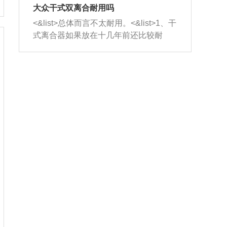
室，最后形成废气排出，就可以让三元
无法制作，需要将车辆送到修理厂或4s
造成烧机油。<&list>3、机油粘度。使用
大众干式双离合耐用吗
催化器得到清洗，排气管堵塞的情况就
店；<&list>2.车辆半轴套管防尘罩破
机油粘度过小的话，同样会有烧机油现
<&list>总体而言不太耐用。<&list>1、干
能够得到解决。
裂，破裂后会出现漏油现象，使半轴磨
象，机油粘度过小具有很好的流动性，
式离合器如果放在十几年前还比较耐
损严重，磨损的半轴容易损坏，产生异
容易窜入到气缸内，参与燃烧。<&list>
用，但是由于现在的汽车发动机动力输
响；<&list>3.稳定器的转向胶套和球头
4、机油量。机油量过多，机油压力过
出越来越高，使得干式离合器散热不足
老化，一般是使用时间过长造成的。解
大，会将部分机油压入气缸内，也会出
的缺陷也逐渐暴露出来。<&list>2、由于
决方法是更换新的质量好的转向橡胶套
现烧机油。<&list>5、机油滤清器堵塞：
干式双离合的工作环境暴露在空气中，
和球头。
会导致进气不畅，使进气压力下降，形
而离合器的散热也是通离合器罩上面的
成负压，使机油在负压的情况下吸入燃
几个小孔来进行散热。但是在行驶过程
烧室引起烧机油。<&list>6、正时齿轮或
中变速箱需要换挡，就不得不使得离合
链条磨损：正时齿轮或链条的磨损会引
器频繁工作。<&list>3、长时间的低速行
起气阀和曲轴的正时不同步。由于轮齿
驶以及过于频繁的启停，导致离合器的
或链条磨损产生的过量侧隙，使得发动
温度不断升高，而低速行驶时空气流动
机的调节无法实现：前一圈的正时和下
效率不高，无法将离合器中的热量有效
一圈可能就不一样。当气阀和活塞的运
的带走，导致离合器内部的温度不断升
动不同步时，会造成过大的机油消耗。
高，加速离合器的磨损。
解决方法：更换正时齿轮或链条。<&list
>7、内垫圈、进风口破裂：新的发动机
设计中，经常采用各种由金属和其他材