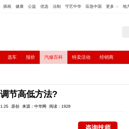
插画
健康
公益
优选
法制
守艺中华
应急中国
更多
地
选车
报价
汽修百科
特卖活动
经销商
调节高低方法?
1:25
原创
来源：中华网
阅读：1928
咨询技师