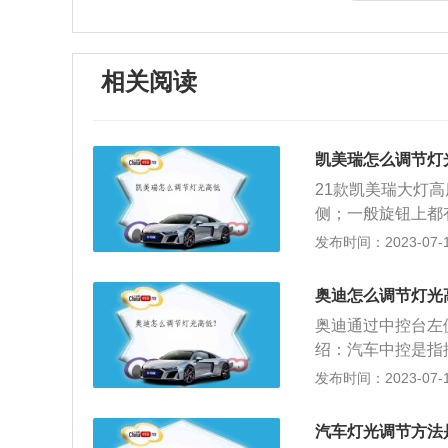
相关阅读
凯美瑞怎么调节灯
21款凯美瑞大灯
侧；一般旋钮上都
位置就足够了；0
发布时间：2023-07-17
况。1到3适用于
离和避免危险而对
奥迪怎么调节灯光
动机舱内进行调整
奥迪通过中控台左
在调节大灯高度。
绍：汽车中控是指
动车灯也会被调高
制、速度控制、单
发布时间：2023-07-17
机来调节的。远光
报灯，驻车雷达影
远处的物体，为高
灯大灯是远光、近
视野有限。人在夜
汽车灯光调节方法
作用是：开启转向