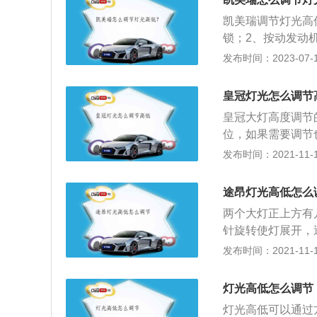
5、针对灯光高的
凯美瑞调节灯光高
面上的变化，直到
锁；2、按动发动
调节边观察，直到
发动机舱盖支起来
发布时间：2023-07-17
调节旋钮来调整车
被调低。动力方面，凯美
皇冠灯光怎么调节
大马力为178匹
皇冠大灯高度调节
了其时尚感，中控
位，如果需要调节
和查看。
只需将滚轮上面的
发布时间：2021-11-10
当然大灯的高度还
响。若在调节皇冠
途昂灯光高低怎么
辆的蓄电池储电量
两个大灯正上方有
电源，因此在夜间
针旋转使灯展开，
的储电量不足，继
动可将灯调低。晚
发布时间：2021-11-10
线出现发热的情况
野，让司机知道前
情况下还会导致车
剔透的镜片，可有
致整个系统停止工
灯光高低怎么调节
眩光。同时，大灯
灯光高低可以通过
驶。此外，具有科