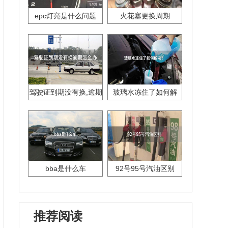
epc灯亮是什么问题
火花塞更换周期
驾驶证到期没有换,逾期
玻璃水冻住了如何解
怎么办??
决？
bba是什么车
92号95号汽油区别
推荐阅读