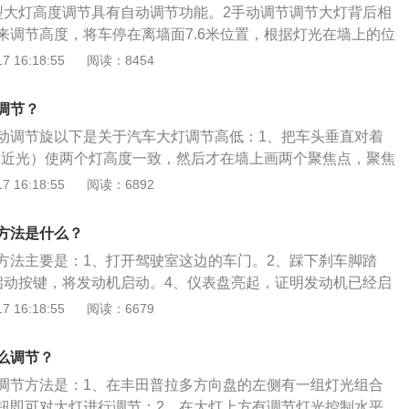
到200到300米距离的车辆或远处较大的物体，而较小的物体看
型大灯高度调节具有自动调节功能。2手动调节调节大灯背后相
辆，正在刹车，注意减速；需要临时停车等紧急情况和能见度
相对的最大值。远光灯照明应尽可能到达100米以内的景物。
来调节高度，将车停在离墙面7.6米位置，根据灯光在墙上的位
双闪，可告知来往车辆。
3秒是一个合格驾驶员采取措施的足够安全的距离。
大灯高度开关调节大灯高度调节开关采用滚轮调节，滚轮上标
 16:18:55
阅读：8454
字的高低表明大灯高度的高低。
调节？
动调节旋以下是关于汽车大灯调节高低：1、把车头垂直对着
（近光）使两个灯高度一致，然后才在墙上画两个聚焦点，聚焦
灯距离，轻轻倒退汽车，看中心点是并不是偏移，调整两个点
 16:18:55
阅读：6892
、同样把车头垂直对着墙贴近墙约1M：（远光）使两个灯高度
上画两个聚焦点，聚焦点的距离约等同车灯距离，轻轻向后倒
方法是什么？
与此同时向中点靠近，大概30M-100M！之外能合并成一个
方法主要是：1、打开驾驶室这边的车门。2、踩下刹车脚踏
启动按键，将发动机启动。4、仪表盘亮起，证明发动机已经启
即可调节。扩展内容：1、汽车灯为保证安全行车而安装在汽车
 16:18:55
阅读：6679
分照明灯和信号灯两类。2、明亮的灯光是司机安全的重要保
用及日常维修、车主要注意经常检查夜行和广阔的灯，雾灯，
么调节？
，如果有工作灯泡比较黑，应当及时更换。
调节方法是：1、在丰田普拉多方向盘的左侧有一组灯光组合
钮即可对大灯进行调节；2、在大灯上方有调节灯光控制水平