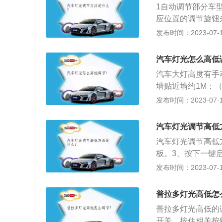
物体，你一般能看
1自动调节部分车
全；告诉后面的车
不清楚，这是一个
应位置的调节旋钮
低的恶劣天气打开
正常情况下，3.
置来调节。3车内
发布时间：2023-07-17
记着数字挡位，数
汽车灯光怎么高低
汽车大灯高度有手
墙贴近墙约1M：
点的距离约等同车
发布时间：2023-07-17
始终分别吻合。2
相同，然后才在墙
汽车灯光调节高低
退，调整两个点轻轻
汽车灯光调节高低
点即可。
板。3、按下一键
动。5、滚动滚轮
发布时间：2023-07-17
上的各种交通灯。
证。3、在平时使
普拉多灯光高低怎
刹车灯等是否正常
普拉多灯光高低的
开关，按住相关按