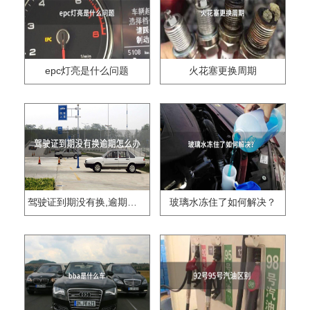
epc灯亮是什么问题
火花塞更换周期
驾驶证到期没有换,逾期怎么办??
玻璃水冻住了如何解决？