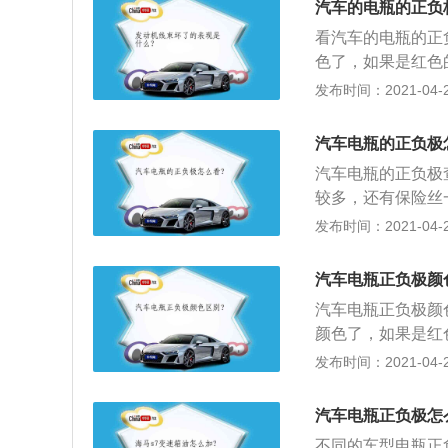
汽车的电瓶的正负
则会接线端子专接
看汽车的电瓶的正
色了，如果是红色
次，我们和可以查
发布时间：2021-04-26
负极接线柱则有“
极，极柱细的一端
汽车电瓶的正负极
拆掉负极再拆正极
汽车电瓶的正负极
一起的，再加上车
较多，还有保险丝
说，在拆除电瓶线
这标志知，如果不
发布时间：2021-04-26
电）。
边负极，都弄不清
面的正负提示看电
汽车电瓶正负极颜
方法打开直流电压
汽车电瓶正负极颜
么。红表笔连接的
颜色了，如果是红
么红表笔那个是正
其次，我们和可以
发布时间：2021-04-26
号，负极接线柱则有
为电瓶正极，极柱
汽车电瓶正负极怎
不同的车型电瓶正