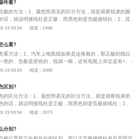
极咋看?
触的时候会打火。
负极的方法：1、最想而易见的区分方法，就是观察线束的颜
的话，就说明接线柱是正极，而黑色则是负极接线柱；2、其
看电瓶上面的标识，通常正极接线柱附近都会有一个“+”符号，
 19:59:04
阅读：1998
-”符号。另外正负接线柱也是有区别的，极柱粗的一端为电瓶正
为电瓶负极；3、那么，我们在拆除电瓶线的时候，一定要先
怎么看?
，为什么这么说呢。要知道汽车的负极接线柱是跟车身连接在
查看方法：1、汽车上电瓶线如果是连接着的，那正极的线比
身本来就是金属，所以整车都是通往负极接线柱的。也就是
一类的，负极是搭铁的，线就一根，还有电瓶上肯定是有+、-
的那一瞬间，汽车的电路就无法形成回路了（电瓶不能继续供
清楚好好擦擦，能看见的，一般是电瓶正面，左边是正极，右
 19:59:04
阅读：2088
的话，看看那边接的线多久是正极；2、其他辨别道方法看上
瓶柱的粗细。粗的是正极回，细的是负极用万用表；3、测量
色区别?
挡，用两表笔连接两个电瓶住，如果上面数据前有“-”号，那
色的区分方法：1、最想而易见的区分方法，就是观察线束的
那个为正极，黑表笔连接的为正极。如果数答据没有“-”号，那
色的话，就说明接线柱是正极，而黑色则是负极接线柱；2、
极，黑表笔那个是负极。
查看电瓶上面的标识，通常正极接线柱附近都会有一个\"\"符
 19:59:04
阅读：2079
\"-\"符号；3、另外正负接线柱也是有区别的，极柱粗的一端
细的一端为电瓶负极。
么分别?
负极位置有正向和反向的区别，所以正负极接线柱并不是固定