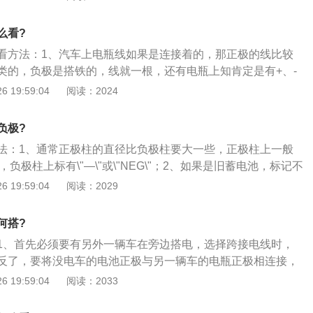
负极连接线，用螺丝刀上紧接线处，安装好电瓶固定装置就可
蓄电池，是电池的一种，工作原理就是把化学能转化为电能。
么看?
池、干荷蓄电池、免维护蓄电池。
看方法：1、汽车上电瓶线如果是连接着的，那正极的线比较
类的，负极是搭铁的，线就一根，还有电瓶上知肯定是有+、-
楚好好擦擦，能看见的，一般是电瓶正面，左边是正极道，右
 19:59:04
阅读：2024
的话，看看那边接的线多久是正极；2、其他辨别方法看上面
柱的粗细。粗的是正极，回细的是负极用万用表测量方法打开
负极?
表笔连接两个答电瓶住，如果上面数据前有“-”号，那么；3、红
法：1、通常正极柱的直径比负极柱要大一些，正极柱上一般
正极，黑表笔连接的为正极。如果数据没有“-”号，那么红表笔
OS\"，负极柱上标有\"—\"或\"NEG\"；2、如果是旧蓄电池，标记不
笔那个是负极。
的不同来区别，正极柱为深褐色，负极柱为灰色；3、如果以
 19:59:04
阅读：2029
，可在蓄电池的两极柱上各接一导线，将两导线的另一端插入
中，保持适当距离，观察导线端头产生的气泡，气泡多的那根
何搭?
为蓄电池的负极。
1、首先必须要有另外一辆车在旁边搭电，选择跨接电线时，
反了，要将没电车的电池正极与另一辆车的电瓶正极相连接，
没电车发动机舱的金属部分相连达到版接线的目的；2、电线
 19:59:04
阅读：2033
一辆车的发动机，就可以给没电车提供可靠权的电压，踩油门
度；3、一定要避免短路。接线和拆线的顺序也不要搞错，否