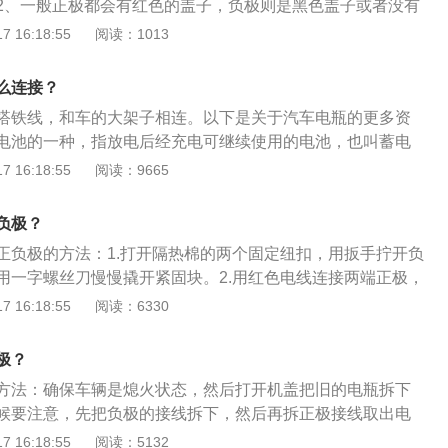
2、一般正极都会有红色的盖子，负极则是黑色盖子或者没有
上比较重要的部件之一，在没有启动发动机时电瓶负责为全车
 16:18:55
阅读：1013
保养电瓶方法是：1、熄火前关闭所有灯光，防止灯光把电瓶
免车辆长时间停放，汽车的蓄电池在很长时间不使用的时候，
么连接？
电，直到报废为止，所以每隔一段时间就启动汽车一次，给蓄
搭铁线，和车的大架子相连。以下是关于汽车电瓶的更多资
电池的一种，指放电后经充电可继续使用的电池，也叫蓄电
1）起动型蓄电池：主要用于汽车、摩托车、拖拉机、柴油机
 16:18:55
阅读：9665
2）固定型蓄电池：主要用于通讯、发电厂、计算机系统作为
备用电源。（3）铁路用蓄电池：主要用于铁路内燃机车、电
负极？
、照明之动力。
正负极的方法：1.打开隔热棉的两个固定纽扣，用扳手拧开负
用一字螺丝刀慢慢撬开紧固块。2.用红色电线连接两端正极，
两端负极就。以下是相关资料：1.如自动挡绿灯亮起即已充
 16:18:55
阅读：6330
表显示小于0.5A已充满。如果先接了正极后接负极，最后一个
便是碰到了车身，也没有影响，因为车身也是负极，有的车电
极？
需要接到车身上。2.打着火后拆电瓶连接线的顺序刚好相反，
方法：确保车辆是熄火状态，然后打开机盖把旧的电瓶拆下
。搭电千万不要先把一辆车的正负极都接好，再接另一辆车的
候要注意，先把负极的接线拆下，然后再拆正极接线取出电
会有短路的风险，接错的可能性也会增加。要一根线都接后再
的时候安装的正负极是和拆的顺序反过来的，装的时候先接电
 16:18:55
阅读：5132
正极接正极，负极接负极，千万不要接反。