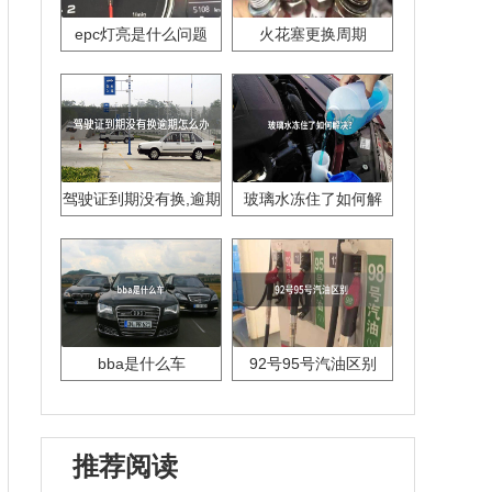
epc灯亮是什么问题
火花塞更换周期
驾驶证到期没有换,逾期
玻璃水冻住了如何解
怎么办??
决？
bba是什么车
92号95号汽油区别
推荐阅读