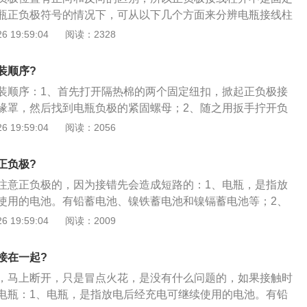
瓶正负极符号的情况下，可从以下几个方面来分辨电瓶接线柱
般电瓶的正极接线处会有一个红色的盖子盖住，而且把盖子打
 19:59:04
阅读：2328
有熔断保险丝，这就是电瓶的正极；2、而很多车型的负极接
住，如有盖子盖住的车型、一般是黑色的塑料盖；3、除了以
装顺序?
电瓶负极的线束是与车身搭铁连接、而正极的接线柱是连接发
装顺序：1、首先打开隔热棉的两个固定纽扣，掀起正负极接
束以及发电机和启动机等线束，电瓶正极有一大扎线束固定在
缘罩，然后找到电瓶负极的紧固螺母；2、随之用扳手拧开负
较好区分。
用一字螺丝刀慢慢撬开紧固块，这时候直接拔出负极接头即
 19:59:04
阅读：2056
拆除正极接头的步骤，跟拆负极的方法基本是一样的；4、最后
锁紧带的螺母，并将锁紧带松开，就可以直接把汽车电瓶取出
正负极?
注意正负极的，因为接错先会造成短路的：1、电瓶，是指放
使用的电池。有铅蓄电池、镍铁蓄电池和镍镉蓄电池等；2、
二氧化铅，负极是铅，电解质是稀硫酸溶液。放电（使用）
 19:59:04
阅读：2009
酸反应生成硫酸铅，硫酸溶液浓度降到一定程度时，必须充
充电时，可使电极和溶液恢复原状，经充电后便可继续使用。
接在一起?
，马上断开，只是冒点火花，是没有什么问题的，如果接触时
电瓶：1、电瓶，是指放电后经充电可继续使用的电池。有铅