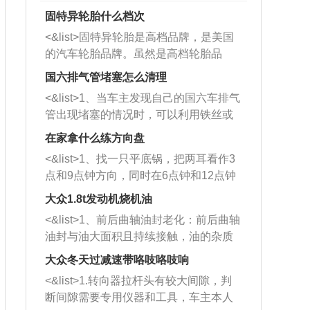
固特异轮胎什么档次
<&list>固特异轮胎是高档品牌，是美国
的汽车轮胎品牌。虽然是高档轮胎品
牌，但是中高低端的轮胎都有生产，这
国六排气管堵塞怎么清理
也是为了更好的开拓市场。
<&list>1、当车主发现自己的国六车排气
管出现堵塞的情况时，可以利用铁丝或
者是细棍，直接将杂物给取出来，如果
在家拿什么练方向盘
堵塞情况比较严重，也可以采取应急措
<&list>1、找一只平底锅，把两耳看作3
施。 <&list>2、直接利用木棍将所有的
点和9点钟方向，同时在6点钟和12点钟
杂物推到排气管里面的位置处，然后将
方向做一个标记。 <&list>2、双手握住
三元催化器拆解开，就可以将堵塞的东
大众1.8t发动机烧机油
平底锅两耳，然后往左打半圈、一圈、
西取出来。但如果是因为积碳过多引起
<&list>1、前后曲轴油封老化：前后曲轴
一圈半的练习，往右同样也要打相同的
的堵塞，就需要将三元催化器泡在草酸
油封与油大面积且持续接触，油的杂质
圈数。 <&list>3、最后强调要反复练
中进行清洗。 <&list>3、也可以利用清
和发动机内持续温度变化使其密封效果
习，这样就可以形成肌肉记忆，在真实
大众冬天过减速带咯吱咯吱响
洗剂对堵塞的情况得到解决，将清洗剂
逐渐减弱，导致渗油或漏油。<&list>2、
驾驶车辆时，不需要记忆也能打好方
放在燃油箱中，与燃油混合后，车辆启
<&list>1.转向器拉杆头有较大间隙，判
活塞间隙过大：积碳会使活塞环与缸体
向。
动时，就可以和汽油一起进入到燃烧
断间隙需要专用仪器和工具，车主本人
的间隙扩大，导致机油流入燃烧室中，