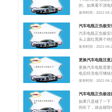
的。如果看不清电
的正负极；1、一
发布时间：2021-04-26
开还能看到接线柱
线柱是没有盖子盖
汽车电瓶正负极安
上不同的部分外，
汽车电瓶正负极安
动机、波箱控制线
头上面红黑两个绝
一起、外观上也比
极的紧固螺母，再
发布时间：2021-04-26
可；3、然后就到
拧开用于固定电瓶
更换汽车电瓶注意
来了。
更换汽车电瓶需要
电后经充电可继续
铅蓄电池的正极是
发布时间：2021-04-26
时，正、负极与硫
电；3、用外电源
汽车电瓶正负极连
如果只是碰了一下
间长了，就会烧毁