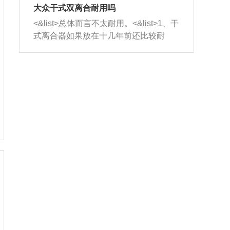
室，最后形成废气排出，就可以让三元
无法制作，需要将车辆送到修理厂或4s
造成烧机油。<&list>3、机油粘度。使用
大众干式双离合耐用吗
催化器得到清洗，排气管堵塞的情况就
店；<&list>2.车辆半轴套管防尘罩破
机油粘度过小的话，同样会有烧机油现
<&list>总体而言不太耐用。<&list>1、干
能够得到解决。
裂，破裂后会出现漏油现象，使半轴磨
象，机油粘度过小具有很好的流动性，
式离合器如果放在十几年前还比较耐
损严重，磨损的半轴容易损坏，产生异
容易窜入到气缸内，参与燃烧。<&list>
用，但是由于现在的汽车发动机动力输
响；<&list>3.稳定器的转向胶套和球头
4、机油量。机油量过多，机油压力过
出越来越高，使得干式离合器散热不足
老化，一般是使用时间过长造成的。解
大，会将部分机油压入气缸内，也会出
的缺陷也逐渐暴露出来。<&list>2、由于
决方法是更换新的质量好的转向橡胶套
现烧机油。<&list>5、机油滤清器堵塞：
干式双离合的工作环境暴露在空气中，
和球头。
会导致进气不畅，使进气压力下降，形
而离合器的散热也是通离合器罩上面的
成负压，使机油在负压的情况下吸入燃
几个小孔来进行散热。但是在行驶过程
烧室引起烧机油。<&list>6、正时齿轮或
中变速箱需要换挡，就不得不使得离合
链条磨损：正时齿轮或链条的磨损会引
器频繁工作。<&list>3、长时间的低速行
起气阀和曲轴的正时不同步。由于轮齿
驶以及过于频繁的启停，导致离合器的
或链条磨损产生的过量侧隙，使得发动
温度不断升高，而低速行驶时空气流动
机的调节无法实现：前一圈的正时和下
效率不高，无法将离合器中的热量有效
一圈可能就不一样。当气阀和活塞的运
的带走，导致离合器内部的温度不断升
动不同步时，会造成过大的机油消耗。
高，加速离合器的磨损。
解决方法：更换正时齿轮或链条。<&list
>7、内垫圈、进风口破裂：新的发动机
设计中，经常采用各种由金属和其他材