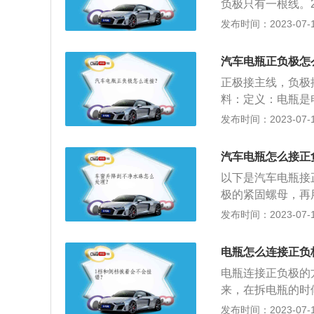
负极只有一根线。
盖子。电瓶是汽车
发布时间：2023-07-17
用电器供电。汽车
的电耗光。2、避
汽车电瓶正负极怎
就会自己慢慢的放
正极接主线，负极
电池充电。
料：定义：电瓶是
池。主要用途：（
发布时间：2023-07-17
等起动和照明。（
保护、自动控制的
汽车电瓶怎么接正
力机车、客车起动
以下是汽车电瓶接
极的紧固螺母，再
再用黑色电线连接
发布时间：2023-07-17
满；手动挡当电流
接线柱连接时，即
电瓶怎么连接正负
瓶负极不好接，就
电瓶连接正负极的
先拆负极后拆正极
来，在拆电瓶的时
正负极，这样不但
瓶。在安装新电瓶
发布时间：2023-07-17
接另一根，电瓶的