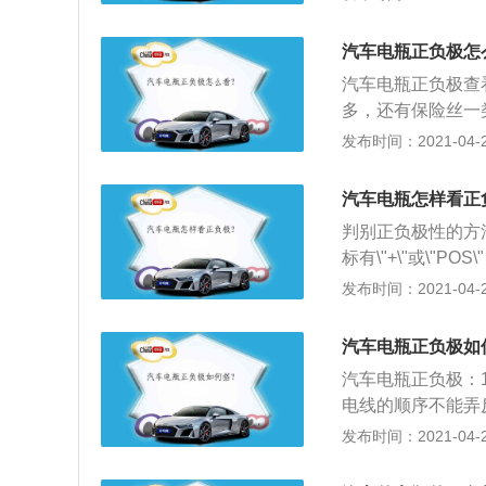
瓶的正极接线再接
以。汽车电瓶也叫
汽车电瓶正负极怎
电瓶分为普通蓄电
汽车电瓶正负极查
多，还有保险丝一
这标志，如果不清
发布时间：2021-04-26
边负极，都弄不清
的正负提示看电瓶
汽车电瓶怎样看正
直流电压挡，用两
判别正负极性的方
表笔连接的那个为
标有\"+\"或\"P
那个是正极，黑表
清，可从极柱颜色
发布时间：2021-04-26
上方法都难以辨认
稀硫酸榕液或盐液
汽车电瓶正负极如
导线所连接的极柱
汽车电瓶正负极：
电线的顺序不能弄
另一辆车的负极与
发布时间：2021-04-26
连接好后先启动另
可以加快充电的速