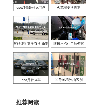
epc灯亮是什么问题
火花塞更换周期
驾驶证到期没有换,逾期
玻璃水冻住了如何解
怎么办??
决？
bba是什么车
92号95号汽油区别
推荐阅读