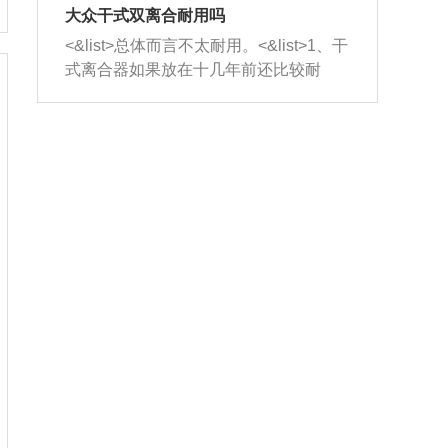
室，最后形成废气排出，就可以让三元
无法制作，需要将车辆送到修理厂或4s
造成烧机油。<&list>3、机油粘度。使用
大众干式双离合耐用吗
催化器得到清洗，排气管堵塞的情况就
店；<&list>2.车辆半轴套管防尘罩破
机油粘度过小的话，同样会有烧机油现
<&list>总体而言不太耐用。<&list>1、干
能够得到解决。
裂，破裂后会出现漏油现象，使半轴磨
象，机油粘度过小具有很好的流动性，
式离合器如果放在十几年前还比较耐
损严重，磨损的半轴容易损坏，产生异
容易窜入到气缸内，参与燃烧。<&list>
用，但是由于现在的汽车发动机动力输
响；<&list>3.稳定器的转向胶套和球头
4、机油量。机油量过多，机油压力过
出越来越高，使得干式离合器散热不足
老化，一般是使用时间过长造成的。解
大，会将部分机油压入气缸内，也会出
的缺陷也逐渐暴露出来。<&list>2、由于
决方法是更换新的质量好的转向橡胶套
现烧机油。<&list>5、机油滤清器堵塞：
干式双离合的工作环境暴露在空气中，
和球头。
会导致进气不畅，使进气压力下降，形
而离合器的散热也是通离合器罩上面的
成负压，使机油在负压的情况下吸入燃
几个小孔来进行散热。但是在行驶过程
烧室引起烧机油。<&list>6、正时齿轮或
中变速箱需要换挡，就不得不使得离合
链条磨损：正时齿轮或链条的磨损会引
器频繁工作。<&list>3、长时间的低速行
起气阀和曲轴的正时不同步。由于轮齿
驶以及过于频繁的启停，导致离合器的
或链条磨损产生的过量侧隙，使得发动
温度不断升高，而低速行驶时空气流动
机的调节无法实现：前一圈的正时和下
效率不高，无法将离合器中的热量有效
一圈可能就不一样。当气阀和活塞的运
的带走，导致离合器内部的温度不断升
动不同步时，会造成过大的机油消耗。
高，加速离合器的磨损。
解决方法：更换正时齿轮或链条。<&list
>7、内垫圈、进风口破裂：新的发动机
设计中，经常采用各种由金属和其他材