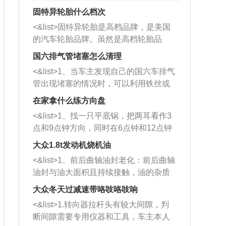
固特异轮胎什么档次
<&list>固特异轮胎是高档品牌，是美国
的汽车轮胎品牌。虽然是高档轮胎品
牌，但是中高低端的轮胎都有生产，这
国六排气管堵塞怎么清理
也是为了更好的开拓市场。
<&list>1、当车主发现自己的国六车排气
管出现堵塞的情况时，可以利用铁丝或
者是细棍，直接将杂物给取出来，如果
在家拿什么练方向盘
堵塞情况比较严重，也可以采取应急措
<&list>1、找一只平底锅，把两耳看作3
施。 <&list>2、直接利用木棍将所有的
点和9点钟方向，同时在6点钟和12点钟
杂物推到排气管里面的位置处，然后将
方向做一个标记。 <&list>2、双手握住
三元催化器拆解开，就可以将堵塞的东
大众1.8t发动机烧机油
平底锅两耳，然后往左打半圈、一圈、
西取出来。但如果是因为积碳过多引起
<&list>1、前后曲轴油封老化：前后曲轴
一圈半的练习，往右同样也要打相同的
的堵塞，就需要将三元催化器泡在草酸
油封与油大面积且持续接触，油的杂质
圈数。 <&list>3、最后强调要反复练
中进行清洗。 <&list>3、也可以利用清
和发动机内持续温度变化使其密封效果
习，这样就可以形成肌肉记忆，在真实
大众冬天过减速带咯吱咯吱响
洗剂对堵塞的情况得到解决，将清洗剂
逐渐减弱，导致渗油或漏油。<&list>2、
驾驶车辆时，不需要记忆也能打好方
放在燃油箱中，与燃油混合后，车辆启
<&list>1.转向器拉杆头有较大间隙，判
活塞间隙过大：积碳会使活塞环与缸体
向。
动时，就可以和汽油一起进入到燃烧
断间隙需要专用仪器和工具，车主本人
的间隙扩大，导致机油流入燃烧室中，