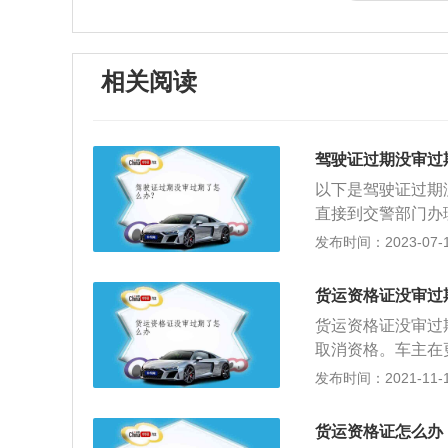
相关阅读
驾驶证过期没审过
以下是驾驶证过期
直接到交警部门办
填上《年审表》即
发布时间：2023-07-17
换证超过一年，会
核发地车管所参加
货运资格证没审过
两年驾驶证作废。
货运资格证没审过
取消资格。车主在
体状况证明和两张
发布时间：2021-11-10
确定的县级以上医
具的身体状况的医
货运资格证怎么办
间去车管所，可以