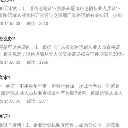
重要内容。
30天审的：1、道路运输从业资格证是道路运输从业人员从业
道路运输从业资格证是通过交通部门道路运输有关知识、技能
一种证件。也是一种通过职业驾驶等活动而获取报酬的一种资
 14:58:03
阅读：2219
路运输从业人员管理规定》规定，《中华人民共和国道路运输
证》和《中华人民共和国机动车驾驶培训教练员证》统称道路
怎么办?
资格证件；3、经营性道路客货运输驾驶员、道路危险货物运
还是可以换证的：1、根据《广东省道路运输从业人员资格证
道路运输从业人员。
》相关规定：道路运输从业人员资格证必须在证件期满前30天-
后180天内这段时间完成所有换证工作，逾期未完成原证件挡案将
 14:58:03
阅读：1950
，如果您的证只是过期了3个月的话那还是可以换证的，但是要
证也是需要一定的时间周期才能完成的；3、总之道路运输从
久审?
换证越早换越好，免得逾期给自己带来不必要的麻烦。
年一换证，不用每年年审，但每年参加一次诚信考核，时间是
、路运输从业人员从业资格证件有效期为6年。道路运输从业人
证件有效期届满30日前到原发证机关办理换证手续。道路运输
 14:58:03
阅读：2077
证件遗失、毁损的，应当到原发证机关办理证件补发手续。道
务单位变更的，应当到交通主管部门或者道路运输管理机构办
换证?
更手续；2、根据《道路运输从业人员管理规定》规定，《中
要以下资料：1、企业营业执照复印件，如为分公司，还需提
运输从业人员从业资格证》和《中华人民共和国机动车驾驶培