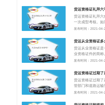
不需要提交医疗机
前30日去换证，
货运资格证礼拜六
格证登记日期起1
货运资格证礼拜六
份证、驾驶证及照
一次成型考核。如
诚信考核后记分清
发布时间：2021-04-26
考核可以稍微晚一
会扣三分不罚款。
货运从业资格证多
资格证会自动注销
货运从业资格证是
运资格证年审是在
业资格证件的简称
审；4、根据《道
能考试合格后核发
发布时间：2021-04-26
从业人员从业资格
资质；2、根据《
运输从业人员从业
输从业人员从业资
知识、技能考试合
货运资格证过期了
路运输从业人员从
酬的一种资质。
货运资格证过期了
运输从业人员和其
管部门和道路运输
《中华人民共和国
发布时间：2021-04-26
机关；3、发证机
依据，并存入管理
货运资格证能提前