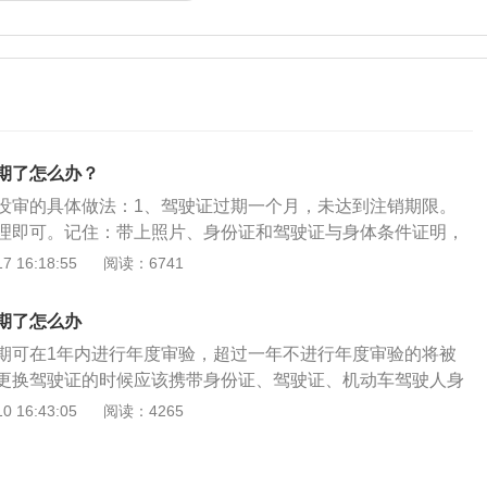
期了怎么办？
没审的具体做法：1、驾驶证过期一个月，未达到注销期限。
理即可。记住：带上照片、身份证和驾驶证与身体条件证明，
可办理。2、驾驶证因到期未提交身体条件证明或有效期满不
 16:18:55
阅读：6741
直接被注销。3、被注销未超过两年，带上身份证和驾驶证到
学习，通过科目一的考试后可恢复驾驶资格。4、被注销超过
期了怎么办
期可在1年内进行年度审验，超过一年不进行年度审验的将被
更换驾驶证的时候应该携带身份证、驾驶证、机动车驾驶人身
一寸白底彩色照片。对于体检证明，车主需要提供的是卫生局
 16:43:05
阅读：4265
疗机构或军队武警部队确定的团以上医疗机构，或指定医院出
学证明。货运经营资格证书年审程序注意事项：1.如果没有时
晚点去，不罚款，但不能超过一年。2.驾照年审所需资料：提