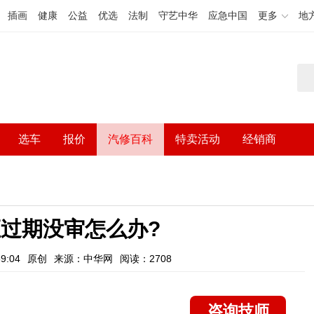
插画
健康
公益
优选
法制
守艺中华
应急中国
更多
地
选车
报价
汽修百科
特卖活动
经销商
过期没审怎么办?
9:04
原创
来源：中华网
阅读：2708
咨询技师