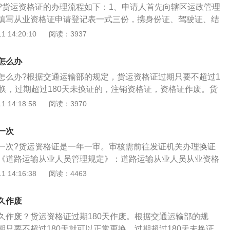
?货运资格证的办理流程如下：1、申请人首先向辖区运政管理
件及机动车驾驶员身体状况证明。货运经营资格证书年审时
填写从业资格证申请登记表一式三份，携身份证、驾驶证、结
车型驾驶证的，每两年年审一次。
年4月1日以后持驾驶证）及《从业资格证》（限增驾）原件及复印
 14:20:10
阅读：3937
彩色照片5张。申请表登记表由辖区运管所初审，合格后盖章方
人到市级运政管理机关报名，培训科审查申请登记表（二份）
怎么办
合格的分配到有培训资质的驾校培训，并收取考试费和工本
怎么办?根据交通运输部的规定，货运资格证过期只要不超过1
有培训资质的驾校报名，将从业资格证申请登记表及身份证、
更换，过期超过180天未换证的，注销资格证，资格证作废。货
印件交驾校存档。申请项目为增驾的，将原从业资格证交给驾
程如下：1、申请人首先向辖区运政管理机关提出申请，并填
 14:18:58
阅读：3970
训科。驾校按《营运汽车驾驶员职业培训教学计划与教学大
登记表一式三份，携身份证、驾驶证、结业证（限2004年4月1
课时和市运管处的相关规定进行培训。4、由市级运政管理机
及《从业资格证》（限增驾）原件及复印件二份，同版1寸彩
实操考试。考试结束后公布考试成绩，理论考试不及格者不能
一次
表登记表由辖区运管所初审，合格后盖章方可生效。2、申请人
试不合格的，可以补考一次；补考仍不合格的，30日后重新报
一次?货运资格证是一年一审。审核需前往发证机关办理换证
关报名，培训科审查申请登记表（二份）及相关资料，审查合
《道路运输从业人员管理规定》：道路运输从业人员从业资格
资质的驾校培训，并收取考试费和工本费。3、申请人到有培
。道路运输从业人员应当在从业资格证件有效期届满30日前到
 14:16:38
阅读：4463
，将从业资格证申请登记表及身份证、驾驶证、结业证复印件
证手续。按照规定是一年一次诚信考核，六年换证。货运资格
项目为增驾的，将原从业资格证交给驾校，由驾校交回培训
：1、申请人首先向辖区运政管理机关提出申请，并填写从业
汽车驾驶员职业培训教学计划与教学大纲》规定的内容、课时
久作废
一式三份，携身份证、驾驶证、结业证（限2004年4月1日以后
规定进行培训。4、由市级运政管理机关组织理论考试和实操
久作废？货运资格证过期180天作废。根据交通运输部的规
业资格证》（限增驾）原件及复印件二份，同版1寸彩色照片5
公布考试成绩，理论考试不及格者不能参加实操考试。考试不
期只要不超过180天就可以正常更换，过期超过180天未换证