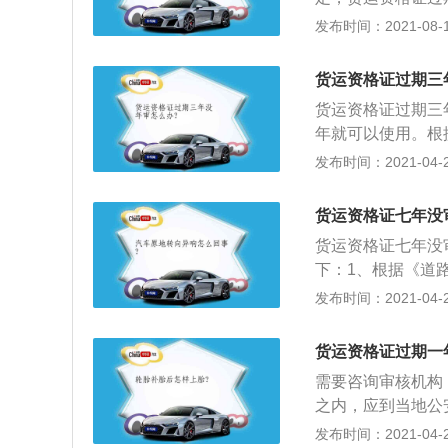
张。申请表登记表
合格的，可以补考
的，注销资格证，
发布时间：2021-08-10
运政管理机关报名
辖区运政管理机关
配到有培训资质的
证、驾驶证、结业
的驾校报名，将从
货运资格证过期三
驾）原件及复印件
存档。申请项目为
货运资格证过期三
审，合格后盖章方
按《营运汽车驾驶
年就可以使用。根
请登记表（二份）
处的相关规定进行
规定可以看出没有
发布时间：2021-04-26
取考试费和工本费
试结束后公布考试
道路运输从业人员
记表及身份证、驾
可以补考一次；补
格证件有效期届满
业资格证交给驾校
货运资格证七年没
业资格证件遗失、
计划与教学大纲》
货运资格证七年没
级运政管理机关组
下：1、根据《道
不及格者不能参加
员应当在诚信考核
发布时间：2021-04-26
30日后重新报名
的市级道路运输管
表》；”2、根据
货运资格证过期一
驶员无正当理由超
需要咨询审核机构
将其列入黑名单，
之内，应到当地公
应该会被列入黑名
的，免本记分周期
发布时间：2021-04-26