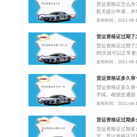
货运资格证怎么办
供驾照、身份证原
机关提出申请，并
间：持有其他准驾
业证（限2004
发布时间：2021-08-11
件二份，同版1寸
可生效。2、申请
货运资格证过期了
及相关资料，审查
货运资格证过期了
费。3、申请人到
80天就可以正常
驾驶证、结业证复
运资格证的办理流
发布时间：2021-08-11
校，由驾校交回培
写从业资格证申请
纲》规定的内容、
日以后持驾驶证）
关组织理论考试和
货运资格证多久审
色照片5张。申请
参加实操考试。考
货运资格证多久审
到市级运政管理机
名参加考试。
手续。根据交通部
格的分配到有培训
证件有效期为6年
发布时间：2021-08-11
训资质的驾校报名
原发证机关办理换
交驾校存档。申请
证的办理流程如下
科。驾校按《营运
货运资格证过期多
资格证申请登记表
和市运管处的相关
货运资格证过期多
持驾驶证）及《从
考试。考试结束后
定，货运资格证过