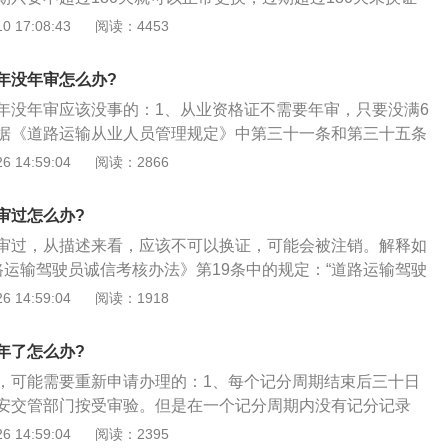
由辖区运管所初审，合格后盖章方可生效。2、申请人到市级
一次；补考仍不合格的，30日后重新报名参加考试。
资格证作废。货运资格证的办理流程如下：1、申请人首先向
 17:08:43
阅读：4453
，培训科审查申请登记表（二份）及相关资料，审查合格的分
提出申请，并填写从业资格证申请登记表一式三份，携身份
驾校培训，并收取考试费和工本费。3、申请人到有培训资质
证（限2004年4月1日以后持驾驶证）及《从业资格证》（限增
业资格证申请登记表及身份证、驾驶证、结业证复印件交驾校
年没年审怎么办?
二份，同版1寸彩色照片5张。申请表登记表由辖区运管所初
增驾的，将原从业资格证交给驾校，由驾校交回培训科。驾校
年没年审应该没事的：1、从业资格证不需要年审，只要没满6
可生效。2、申请人到市级运政管理机关报名，培训科审查申
员职业培训教学计划与教学大纲》规定的内容、课时和市运管
据《道路运输从业人员管理规定》中第三十一条和第三十五条
及相关资料，审查合格的分配到有培训资质的驾校培训，并收
培训。4、由市级运政管理机关组织理论考试和实操考试。考
在规定的180天内换证，从业资格证自行作废；2、第三十一条
 14:59:04
阅读：2866
。3、申请人到有培训资质的驾校报名，将从业资格证申请登
成绩，理论考试不及格者不能参加实操考试。考试不合格的，
从业资格证件有效期为6年。道路运输从业人员应当在从业资
驶证、结业证复印件交驾校存档。申请项目为增驾的，将原从
考仍不合格的，30日后重新报名参加考试。
30日前到原发证机关办理换证手续；3、道路运输从业人员从
，由驾校交回培训科。驾校按《营运汽车驾驶员职业培训教学
审过怎么办?
毁损的，应当到原发证机关办理证件补发手续。
规定的内容、课时和市运管处的相关规定进行培训。4、由市
审过，从描述来看，应该不可以换证，可能会被注销。解释如
织理论考试和实操考试。考试结束后公布考试成绩，理论考试
路运输驾驶员诚信考核办法》第19条中的规定：“道路运输驾驶
实操考试。考试不合格的，可以补考一次；补考仍不合格的，
周期届满后20日内，持本人的从业资格证件到挡案所在地设区
 14:59:04
阅读：1918
参加考试。
理机构签注诚信考核等级，并填写《道路运输驾驶员诚信考核
《道路运输驾驶员诚信考核办法》第27条中的规定：“道路运输驾
年了怎么办?
过规定时间，未签注诚信考核等级的，道路运输管理机构应当
，可能需要重新申请办理的：1、每个记分周期结束后三十日
并向社会公告；”3、所以从上述规定来看，一直没有审，现在
安交管部门按受审验。但是在一个记分周期内没有记分记录
单了。
的审验；2、审验时，驾驶人应填写表格如实申报身体条件，
 14:59:04
阅读：2395