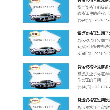
并作为诚信考核的
货运资格证能提前
资格证件的简称。
考试合格后核发的
发布时间：2021-04-26
质；2、根据《道
从业人员从业资格
货运资格证过期了
运输从业人员从业
货运资格证过期了
输从业人员和其他
到期换证管理办法
--证件期间期满
发布时间：2021-04-26
被注销；2、所以
抓紧时间，因为换
货运资格证提前多
业人员资格证到期
货运从业资格证6
你发证的日期：1
员应当在从业资格
发布时间：2021-04-26
从业人员从业资格
路运输从业人员服
货运资格证过期没
理从业资格证件变
货运资格证年审需
华人民共和国道路