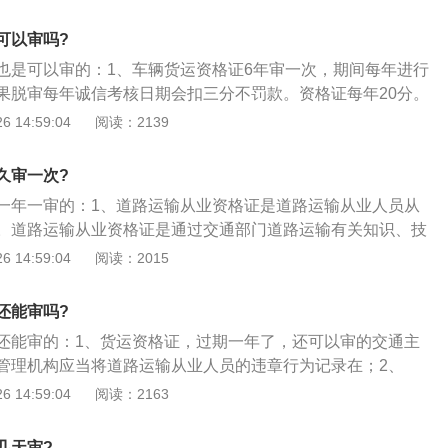
构出具的证明；3、货运从业资格证有效期6年，有效期满可提
对于逾期180天未换证的会注销其从业资格证。初次申领从业资
可以审吗?
2个月为一考核期；4、驾驶员从业从业资格证到期后，携带身
也是可以审的：1、车辆货运资格证6年审一次，期间每年进行
片到驾校报名学习，通过考试的可重新领取货运从业资格证。
果脱审每年诚信考核日期会扣三分不罚款。资格证每年20分。
零；2、按照规定是一年一次诚信考核，六年换证。但是诚信
 14:59:04
阅读：2139
些，最好不要超过第二年再诚信考核。超过每年诚信考核日期
资格证每年20分。诚信考核后记分清零。六年不换证超过半年
久审一次?
；3、每年不考核路政不会罚款。货运资格证是要年审的。货
一年一审的：1、道路运输从业资格证是道路运输从业人员从
运管处，可以办理货运资格证年审及换证业务。注意是每年一
。道路运输从业资格证是通过交通部门道路运输有关知识、技
路运输从业人员管理规定》规定，《中华人民共和国道路运输
的一种证件。也是一种通过职业驾驶等活动而获取报酬的一种
 14:59:04
阅读：2015
证》和《中华人民共和国机动车驾驶培训教练员证》统称道路
道路运输从业人员管理规定》规定，《中华人民共和国道路运
资格证件。道路运输从业资格证是通过交通部门道路运输有关
格证》和《中华人民共和国机动车驾驶培训教练员证》统称道
格后核发的一种证件。也是一种通过职业驾驶等活动而获取报
还能审吗?
业资格证件；3、经营性道路客货运输驾驶员、道路危险货物
还能审的：1、货运资格证，过期一年了，还可以审的交通主
他道路运输从业人员。
管理机构应当将道路运输从业人员的违章行为记录在；2、
道路运输从业人员从业资格证》的违章记录栏内，并通报发证
 14:59:04
阅读：2163
关应当将该记录作为道路运输从业人员诚信考核和计分考核的
挡案。机动车驾驶培训教练员违章记录直接记入教练员挡案，
几天审?