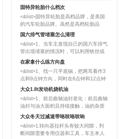
固特异轮胎什么档次
<&list>固特异轮胎是高档品牌，是美国
的汽车轮胎品牌。虽然是高档轮胎品
牌，但是中高低端的轮胎都有生产，这
国六排气管堵塞怎么清理
也是为了更好的开拓市场。
<&list>1、当车主发现自己的国六车排气
管出现堵塞的情况时，可以利用铁丝或
者是细棍，直接将杂物给取出来，如果
在家拿什么练方向盘
堵塞情况比较严重，也可以采取应急措
<&list>1、找一只平底锅，把两耳看作3
施。 <&list>2、直接利用木棍将所有的
点和9点钟方向，同时在6点钟和12点钟
杂物推到排气管里面的位置处，然后将
方向做一个标记。 <&list>2、双手握住
三元催化器拆解开，就可以将堵塞的东
大众1.8t发动机烧机油
平底锅两耳，然后往左打半圈、一圈、
西取出来。但如果是因为积碳过多引起
<&list>1、前后曲轴油封老化：前后曲轴
一圈半的练习，往右同样也要打相同的
的堵塞，就需要将三元催化器泡在草酸
油封与油大面积且持续接触，油的杂质
圈数。 <&list>3、最后强调要反复练
中进行清洗。 <&list>3、也可以利用清
和发动机内持续温度变化使其密封效果
习，这样就可以形成肌肉记忆，在真实
大众冬天过减速带咯吱咯吱响
洗剂对堵塞的情况得到解决，将清洗剂
逐渐减弱，导致渗油或漏油。<&list>2、
驾驶车辆时，不需要记忆也能打好方
放在燃油箱中，与燃油混合后，车辆启
<&list>1.转向器拉杆头有较大间隙，判
活塞间隙过大：积碳会使活塞环与缸体
向。
动时，就可以和汽油一起进入到燃烧
断间隙需要专用仪器和工具，车主本人
的间隙扩大，导致机油流入燃烧室中，