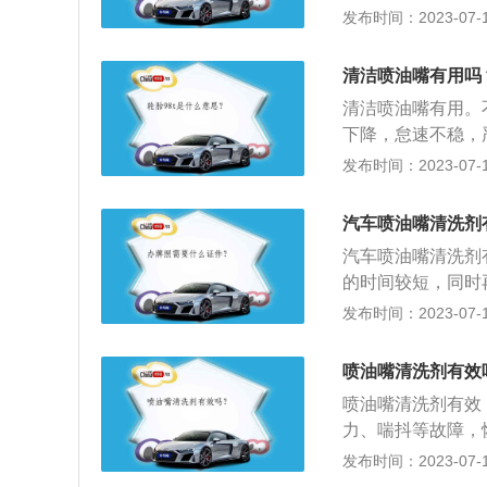
来说，具有一定的
发布时间：2023-07-17
要对油箱、油路的
1、先把几个喷油
2、拿一瓶清洗剂
清洁喷油嘴有用吗
一条负，进气I歧
清洁喷油嘴有用。
喷入侵泡再用高压
下降，怠速不稳，
很有必要。2.在
发布时间：2023-07-17
较多的胶质也会在
3.这样会导致喷
汽车喷油嘴清洗剂
造成油耗量增加、
汽车喷油嘴清洗剂
清洗过后这些问题
的时间较短，同时
一定的局限性。喷
发布时间：2023-07-17
将吊瓶软管连接至
气支管上的缸内直
喷油嘴清洗剂有效
阀吸起，打开喷孔
喷油嘴清洗剂有效
雾状利于充分燃烧
力、喘抖等故障，
力和燃油经济性；
发布时间：2023-07-17
各部件及传感器安