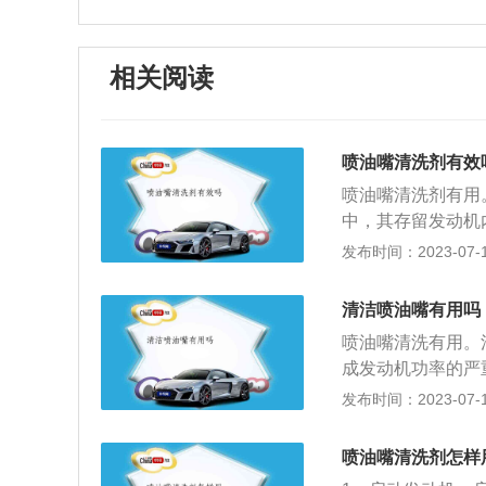
相关阅读
喷油嘴清洗剂有效
喷油嘴清洗剂有用
中，其存留发动机
以就清洁效果来说
发布时间：2023-07-17
洗、添加剂清洗和
剂行进的免拆清洗
清洁喷油嘴有用吗
式。添加剂清洗(
喷油嘴清洗有用。
混合，待车辆启动
成发动机功率的严
洗剂经过喷油嘴的
分燃烧发动机功率
发布时间：2023-07-17
顾名思义，拆卸清
喷油嘴喷油不畅时
果最好，但由于工
嘴在清洗过后，发
一般4S店都不会
喷油嘴清洗剂怎样
因积碳工作异常时