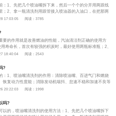
的进行清洗工作；2、在使用喷油嘴清洁剂的时候，直接加注
前：1、先把几个喷油嘴拆下来，然后一个个的分开用两跟线
并且每加注一瓶喷油嘴清洁剂就需要同时加注60L-80L左右
里；2、拿一瓶清洗剂用跟管接入喷油器的入油口，在把那两
的行驶里程每达到10000-20000公里左右的时候就建议使用喷
条正一条负，进气歧管拆下来；3、把上面的传感器都拆下
 17:03:05
阅读：3785
进行一次清洗，保持车辆运转的高效性。
机头水喷入侵泡再用高压枪洗，洗完再用风枪吹干净。
?
重要的作用就是改善燃油的性能，汽油清洁剂正确的使用方
使用寿命长，首次有较强的积炭时，最好使用两瓶标准瓶；2、
使用时最好只用一瓶，或每行驶5000-8000公里进行一次使
 18:40:04
阅读：2543
般为1：1000，对于容积为33升的汽车，每瓶可使用两次；
-60升的汽车，每瓶最好使用一次，如果连续使用3瓶以上，就
吗?
下降，继续使用3瓶的话，使用周期一般为1000-2000公里。
的：1、喷油嘴清洗剂的作用：清除喷油嘴、百进气门和燃烧
、恢复动力性度能；消除发动机喘抖、怠速不稳和加速不良等
烧、节知省燃油、降低有害气体排放；润滑道和保护燃油系统
 20:22:03
阅读：1998
命；3、使用方法每10000公里使用一次，与燃油版系统清洗设
使用。权。
以吗?
可以的，喷油嘴清洗剂的使用方法：1、先把几个喷油嘴拆下