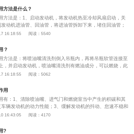
喷孔，燃油经针阀头部的轴针与喷孔之间的环形间隙高速喷
用方法是什么？
于燃烧充分。
用方法是：1、启动发动机，将发动机热至冷却风扇启动，关
到发动机进油管、回油管，将进油管拆卸下来，堵住回油管；
调节器上端的真空软管，安装压力清洗罐；4、利用连接软管和
 16:18:55
阅读：5540
燃油与总输油管连接，拆卸原车电动燃油泵供电电路；5、接
发动机，直至喷油嘴清洁剂完全消耗、发动机自动熄火为止
用？
钟左右），这时便完成了全车喷油器的清洗；6、与安装顺序反
用方法是：将喷油嘴清洗剂倒入吊瓶内，再将吊瓶软管连接至
清洗罐，拆下的接头、表具、连接管，连接进油管、真空阀，
上，并启动发动机，喷油嘴清洗剂有燃油成分，可以燃烧，此
复原车的供油状态。
会由喷油嘴喷入燃烧室，而在清洗剂经过喷油嘴的同时，即可
 16:18:55
阅读：5062
行一定程度的清洗。喷油嘴其实就是个简单的电磁阀，当电磁
吸力，针阀就会被吸起，然后打开喷孔，燃油经针阀头部的轴
作用
形间隙高速喷出，形成雾状，利于燃烧充分。
用有：1、清除喷油嘴、进气门和燃烧室当中产生的积碳和其
复车辆发动机的动力性能；3、缓解发动机的抖动、怠速不稳和
；4、改善燃烧、节省燃油、降低有害气体排放；5、润滑和保
 16:43:05
阅读：4170
诸多构件。在日常给车辆使用喷油嘴清洁剂的时候，需要遵守
、首先需要配合车辆燃油系统清洗设备进行工作，建议不要让
用?