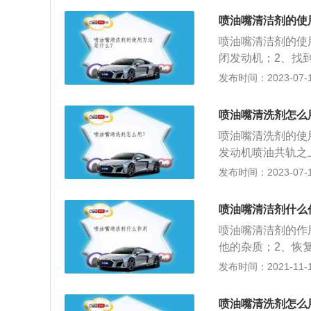
针阀被吸起，打开
喷油嘴清洁剂的使
出，形成雾状，利
喷油嘴清洁剂的使
闭发动机；2、找
3、拆卸燃油压力
发布时间：2023-07-17
过渡接头，将特种
通点火开关，启动
喷油嘴清洗剂怎么
（此期间需10分
喷油嘴清洗剂的使
向操作，拆除压力
发动机喷油共轨之
连接油泵电路，恢
时喷油嘴清洗剂便
发布时间：2023-07-17
对其附着的积碳进
线圈通电时，产生
喷油嘴清洁剂什么
针与喷孔之间的环
喷油嘴清洁剂的作
他的杂质；2、恢
加速不良等等现象
发布时间：2021-11-10
护燃油系统里面的
的使用方法是：1
喷油嘴清洗剂怎么