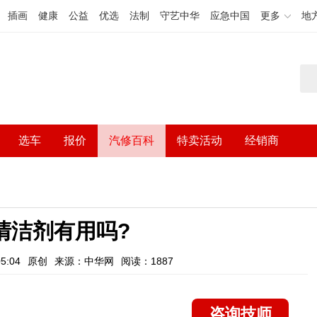
插画
健康
公益
优选
法制
守艺中华
应急中国
更多
地
选车
报价
汽修百科
特卖活动
经销商
清洁剂有用吗?
5:04
原创
来源：中华网
阅读：1887
咨询技师