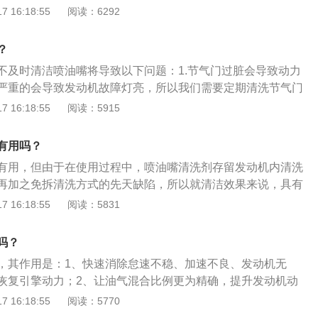
局限性。喷油嘴可以用清洗剂，喷油嘴清洗剂的使用方法：
 16:18:55
阅读：6292
杂质进行清洁的效果。
嘴拆下来，然后一个个的分开用两跟线插在喷油器的线头里；
用跟管接入喷油器的入油口，在把那两条线搭在电池上一条正
？
管拆下来；3、把上面的传感器都拆下来，用洗发动机的机头水
不及时清洁喷油嘴将导致以下问题：1.节气门过脏会导致动力
枪洗，洗完再用风枪吹干净。
严重的会导致发动机故障灯亮，所以我们需要定期清洗节气门
燃烧过程中由于高温会使喷油嘴的表面，或孔隙产生积炭，同时
 16:18:55
阅读：5915
长期使用中，沉积在喷油嘴内壁和针阀表面，影响喷油效果。
油嘴堵塞、粘连，造成喷油渗漏、雾化不良，甚至不喷油，从而
有用吗？
发动机动力下降、怠速不稳、加速不良和冷起动困难等现象，
有用，但由于在使用过程中，喷油嘴清洗剂存留发动机内清洗
都可以解决。
再加之免拆清洗方式的先天缺陷，所以就清洁效果来说，具有
油嘴清洗剂的使用方法是：1、将喷油嘴清洗剂倒入吊瓶内，
 16:18:55
阅读：5831
发动机喷油共轨之上；2、启动发动机即可。汽车喷油嘴在进
喷缸体上，其工作原理是：当电磁线圈通电时产生吸力，使针
吗？
燃油经针阀头部的轴针与喷孔之间的环形间隙高速喷出，形成
，其作用是：1、快速消除怠速不稳、加速不良、发动机无
。
恢复引擎动力；2、让油气混合比例更为精确，提升发动机动
3、防止积碳形成及引擎爆震，减少废气排放；4、对燃油系统
 16:18:55
阅读：5770
全。喷油嘴本身是一个常闭阀，当电磁线圈通电时产生吸力，