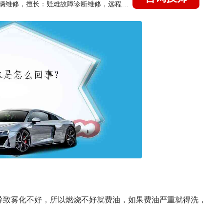
国家认证的汽车维修技师，15年德美日等各系车辆维修，擅长：疑难故障诊断维修，远程维修技术指导
导致雾化不好，所以燃烧不好就费油，如果费油严重就得洗，