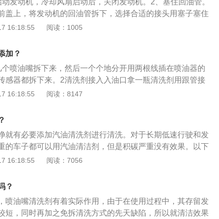
启动发动机，冷却风扇启动后，关闭发动机。2、塞住回油管。
气排放污染的增加。所以当喷油嘴经清洗干净过后，车辆尾气
前盖上，将发动机的回油管拆下，选择合适的接头用塞子塞住
能够得到改善。发动机基本上是电喷发动机。分为歧管喷射、
出油管。将发动机的进油管拆下，用接头把进油管与吸尘器的
 16:18:55
阅读：1005
喷射系统中，汽油通过喷油嘴喷出，然后与空气气流混合，形
4、拨下油泵保险。将油箱盖打开，拨下油泵保险，油泵就会
内直喷系统中，喷油嘴将汽油直接喷入气缸内。无论哪一种喷
入清洗剂。拧开清洗器的盖子，在储液瓶中加入清洗剂，拧紧
与空气充分混合，都要求喷油嘴雾化能力良好。如同家里的喷
添加？
压阀的旋钮，将压缩空气连接到清洗器进气口，向右转动调压
射出来的状态必须是非堂纸小的颗粒状态。
几个喷油嘴拆下来，然后一个个地分开用两根线插在喷油器的
增加。6、修理漏油的部件。检查清洗器、发动机的管路及接
传感器都拆下来。2清洗剂接入入油口拿一瓶清洗剂用跟管接
，需要关闭清洗器进油管的阀门，修理漏油的部件。7、启动
，在把那两条线搭在电池上一条正一条负，进气歧管拆下来。
 16:18:55
阅读：8147
清洗器进油管的阀门，启动发动机，开始清洗直到清洗剂用
匙。清洗结束后，汽车会自动关闭，需要将车钥匙旋转到关闭
管。把清洗器的接头拆下，重新连接发动机的油管。10、检
？
将转速提高至每分钟2000转，检查接头和油管有无渗漏。喷油
净就有必要添加汽油清洗剂进行清洗。对于长期低速行驶和发
电会产生吸力，吸起针阀，打开喷孔，燃油在针阀头部高速喷
重的车子都可以用汽油清洁剂，但是积碳严重没有效果。以下
可以燃烧充分。喷油嘴是需要定期清理的，如果喷油嘴里积碳
汽油燃烧后形成的危害：当在燃烧的过程中，汽油的物质变成胶
 16:18:55
阅读：7056
机启动困难，发动机功率下降，油耗上升，需要及时去4s店修
的形成积碳。很容易留在节气门、喷油嘴、进气门和燃烧室等
容易造成部件的堵塞无法正常运转。2.清洁原理：汽油清洗剂
吗？
质，他可以进行积碳的溶解。主要溶解的部位是油路、电喷嘴
，喷油嘴清洗剂有着实际作用，由于在使用过程中，其存留发
擎的震动、启动无力等问题。还可以提高燃油的使用率，解决
较短，同时再加之免拆清洗方式的先天缺陷，所以就清洁效果
完全、爆震等现象。还可以加入抗氧化性、破乳性的物质，主