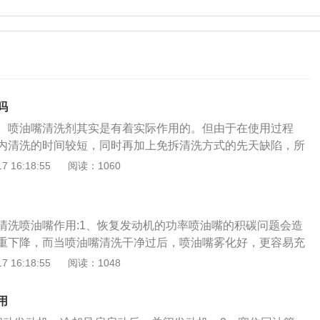
吗
。喷油嘴清洗剂其实是有着实际作用的。但由于在使用过程
内清洗的时间较短，同时再加上免拆清洗方式的先天缺陷，所
，具有一定的局限性。目前针对汽车喷油嘴一般都有吊瓶清
 16:18:55
阅读：1060
拆卸清洗三种。吊瓶清洗：吊瓶清洗就是上述使用喷油嘴清洗
，这是目前最为主流，同时也是各4S店、维修店力推的清洗方
燃油宝)：添加剂清洗就是将清洗剂直接加注至燃油箱内与燃油
清洗喷油嘴作用:1、恢复发动机的功率喷油嘴的积碳问题会造
后，清洗剂便会随着燃油一同通过喷油嘴喷入燃烧室。而在清
重下降，而当喷油嘴清洗干净过后，喷油嘴雾化好，更容易充
同时，便会对其附着的积碳进行一定程度的清洗。拆卸清洗：
便会得到提升并恢复至最佳状态。2、维持发动机运转平稳当
 16:18:55
阅读：1048
洗就是将喷油嘴直接拆卸下来进行清洗。这种方式虽然清洁效
，发动机在运转的过程中便会出现明显的抖动，所以，当喷油
作量大、耗时耗力，同时作为精密部件的喷油嘴精度高，所以
动机抖动问题便会得以改善。3、较少尾气污染排放当喷油嘴
提供拆洗服务。
用
，可燃混合气体的混合、燃烧都会受到一定的影响，从而造成