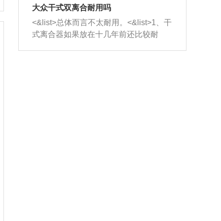
室，最后形成废气排出，就可以让三元
无法制作，需要将车辆送到修理厂或4s
造成烧机油。<&list>3、机油粘度。使用
大众干式双离合耐用吗
催化器得到清洗，排气管堵塞的情况就
店；<&list>2.车辆半轴套管防尘罩破
机油粘度过小的话，同样会有烧机油现
<&list>总体而言不太耐用。<&list>1、干
能够得到解决。
裂，破裂后会出现漏油现象，使半轴磨
象，机油粘度过小具有很好的流动性，
式离合器如果放在十几年前还比较耐
损严重，磨损的半轴容易损坏，产生异
容易窜入到气缸内，参与燃烧。<&list>
用，但是由于现在的汽车发动机动力输
响；<&list>3.稳定器的转向胶套和球头
4、机油量。机油量过多，机油压力过
出越来越高，使得干式离合器散热不足
老化，一般是使用时间过长造成的。解
大，会将部分机油压入气缸内，也会出
的缺陷也逐渐暴露出来。<&list>2、由于
决方法是更换新的质量好的转向橡胶套
现烧机油。<&list>5、机油滤清器堵塞：
干式双离合的工作环境暴露在空气中，
和球头。
会导致进气不畅，使进气压力下降，形
而离合器的散热也是通离合器罩上面的
成负压，使机油在负压的情况下吸入燃
几个小孔来进行散热。但是在行驶过程
烧室引起烧机油。<&list>6、正时齿轮或
中变速箱需要换挡，就不得不使得离合
链条磨损：正时齿轮或链条的磨损会引
器频繁工作。<&list>3、长时间的低速行
起气阀和曲轴的正时不同步。由于轮齿
驶以及过于频繁的启停，导致离合器的
或链条磨损产生的过量侧隙，使得发动
温度不断升高，而低速行驶时空气流动
机的调节无法实现：前一圈的正时和下
效率不高，无法将离合器中的热量有效
一圈可能就不一样。当气阀和活塞的运
的带走，导致离合器内部的温度不断升
动不同步时，会造成过大的机油消耗。
高，加速离合器的磨损。
解决方法：更换正时齿轮或链条。<&list
>7、内垫圈、进风口破裂：新的发动机
设计中，经常采用各种由金属和其他材