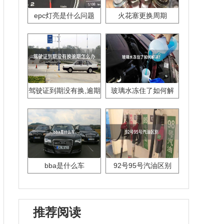
epc灯亮是什么问题
火花塞更换周期
驾驶证到期没有换,逾期
玻璃水冻住了如何解
怎么办??
决？
bba是什么车
92号95号汽油区别
推荐阅读