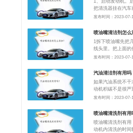
1、启动发动机。
的结果便是车辆尾
把清洗器挂在汽车
排放污染的问题便
回油管。3、连接
发布时间：2023-07-17
缸内直喷。在歧管
出油管连接起来。
成混合气。而在缸
停止工作。5、加
射方式，为了汽油
喷油嘴清洁剂怎么
盖子，向左旋转调
雾器一样，汽油喷
1拆下喷油嘴先把
阀，压力就会慢慢
线头里。把上面的
头，如果发现漏油
入喷油器的入油口
发布时间：2023-07-17
发动机清洗。打开
完。8、旋转车钥
位置。9、连接油
汽油清洁剂有用吗
查。启动发动机，
如果汽油系统不干
嘴就是电磁阀，通
动机积碳不是很严
出，燃油成雾状，
是相关资料：1.
发布时间：2023-07-17
严重，会导致发动
质的状态然后慢慢
理。
配件位置，这时很
喷油嘴清洗剂有用
主要含有醚这种物
喷油嘴清洗剂有用
上，直接减轻了引
动机内清洗的时间
压力不足、燃烧不