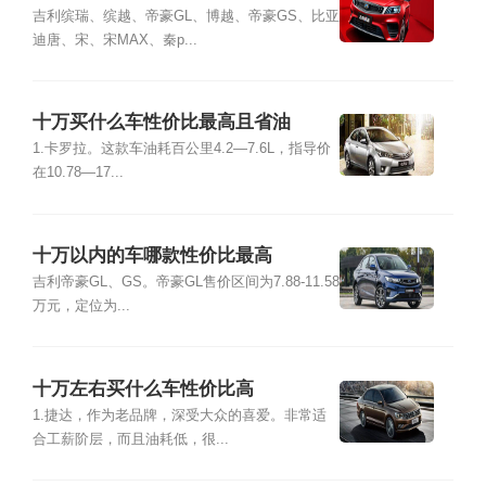
吉利缤瑞、缤越、帝豪GL、博越、帝豪GS、比亚
迪唐、宋、宋MAX、秦p...
十万买什么车性价比最高且省油
1.卡罗拉。这款车油耗百公里4.2—7.6L，指导价
在10.78—17...
十万以内的车哪款性价比最高
吉利帝豪GL、GS。帝豪GL售价区间为7.88-11.58
万元，定位为...
十万左右买什么车性价比高
1.捷达，作为老品牌，深受大众的喜爱。非常适
合工薪阶层，而且油耗低，很...