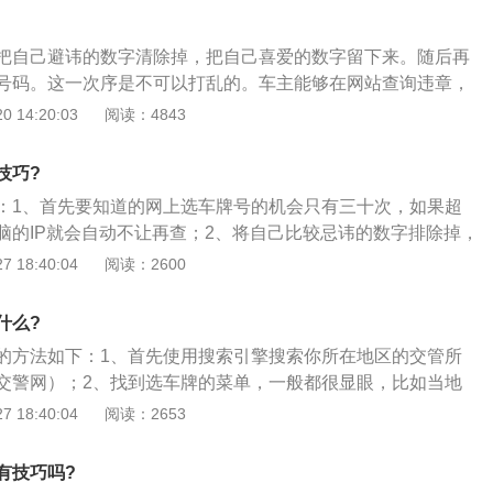
系统就会自动生成一个车牌号，那时候想要选择自己心怡的号
3、做好准备。按照上面第二点的方法，整理出几十个备选方
行，如果选定了一个车牌号之后那就一定要选好，否则系统就
车牌号的选择是一件看似开放但却蕴藏着更多细节的问题，车
级别排列。根据当地交管12123允许的自编数量，筛选出最好
牌号，那时候想要选择自己心怡的号码就晚了。6、选号之
要掌握其中的技巧，多留出几个可以选择的车牌号，给自己留
把自己避讳的数字清除掉，把自己喜爱的数字留下来。随后再
后按照优先级放进去试试。现在网上有一些所谓的目录搜索库
会用完，然后再去用线下选。
，不要等到系统自动生成时再予以选择，那就只能后悔。针对
号码。这一次序是不可以打乱的。车主能够在网站查询违章，
，但这些都是假的。
往奢求这些含有吉利数字的特点号码，那样做沒有什么意义，
码。如果有违章情形，就表明这一号码已经让人用了。要是没
 14:20:03
阅读：4843
尽可能去选用含有留念的意义的、读起來自身非常容易记忆力
没有人用，反复查询也是一类实用的方法。假如在网络上选择
的车牌号码，这类就是最合适的车牌号。
，请记得一定要保留住。不然系统自动给你任意挑选出1个号
技巧?
可惜了。选车牌号的具体步骤是：1、自编选号：在车辆管理
：1、首先要知道的网上选车牌号的机会只有三十次，如果超
编选择号牌的触摸查询机，输入自个的汽车类型、身份证号码
脑的IP就会自动不让再查；2、将自己比较忌讳的数字排除掉，
，登录到编号系统；2、选择所属地区，然后就可以在系统里
下，要知道，选择车牌号要不求最好，只求更好，然后再寻找
 18:40:04
阅读：2600
字和字母可选择；3、编好满意的车牌号后按住确认，再到大
的车牌号；3、在选号的同时，车主们打开违章查询网，这时
别的手续就可以，自编车牌号必须等4至6个工作日才能够取
号在此网站上查询一下，如果有，说明该号已经被占用过，如
什么?
章，那也未必说明其就没有被人选过，只能通过这种方式来尝
的方法如下：1、首先使用搜索引擎搜索你所在地区的交管所
的机率。有可能此车牌号已有，但是车主从来没有过违章的记
交警网）；2、找到选车牌的菜单，一般都很显眼，比如当地
重复几率并节省次数的方法，也是车牌号的一种选择，车主们
务指南”“自编预选机动车”里面；3、这个通知得好好的读，因
 18:40:04
阅读：2653
许网上选车牌号选几次，还会告诉你怎样设置浏览器才能顺利
号之后，出来两种类型，我们一般选新落户；5、为了防止有人
有技巧吗?
要求你必须输入你的信息，选号界面，由于已经选过号，不能