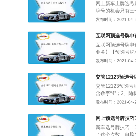
网上新车上牌选号
再继续选号，因此
牌号的机会只有三
不代表结束，别忘
将自己比较忌讳的
发布时间：2021-04-26
求最好，只求更好
时，车主们打开违
互联网预选号牌申
果有，说明该号已
互联网预选号牌申
被人选过，只能通
业务】【预选号牌
有，但是车主从来
2、用户在预选机
发布时间：2021-04-26
法，也是车牌号的
他人预选号牌，导
果用户确认录入信
交管12123预选号
选号牌车辆的所有
交管12123预选
诉。申诉处理成功
含数字“4”；2、
行申诉，可以点击
个号牌号码，任您
发布时间：2021-04-26
认真阅读页面上部
号码作为备选号牌
辆识别代号及用户
秒”，倒计时结束
申诉”，如果系统
网上预选号牌技巧
通过“换一换”按
户耐心等待申诉资
新车选号牌技巧：
自编选号方式。自
了这个次数，电脑