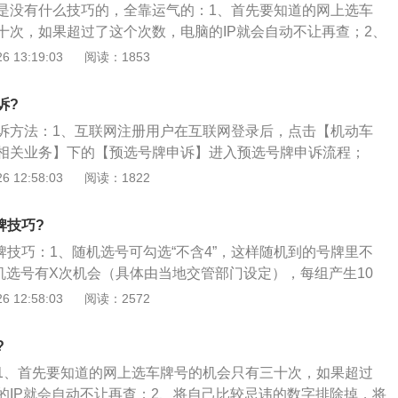
是没有什么技巧的，全靠运气的：1、首先要知道的网上选车
从网上找到一张官方选号界面图，其实都差不多的。选完号并
十次，如果超过了这个次数，电脑的IP就会自动不让再查；2、
记及时到车管所落牌，15天内有效。
数字排除掉，将自己喜欢的数字下，要知道，选择车牌号要不
 13:19:03
阅读：1853
，然后再寻找最自己有纪念意义的车牌号；3、在选号的同
章查询网，这时候要将自己想要的号在此网站上查询一下，如
诉?
经被占用过，如果输入的号没有违章，那也未必说明其就没有
诉方法：1、互联网注册用户在互联网登录后，点击【机动车
过这种方式来尝试一下，增加选中的机率。有可能此车牌号已
相关业务】下的【预选号牌申诉】进入预选号牌申诉流程；
没有过违章的记录。这是一种降低重复几率并节省次数的方
动车号牌过程中，输入车辆识别代号，验证时提示该车辆已被
 12:58:03
阅读：1822
一种选择，车主们不妨尝试一下。
致本人账号或本单位账号不能在本平台预选机动车号牌时，如
息无误并且确保车辆的所有人为本人（申诉单位必须确保待预
牌技巧?
人为本单位），则用户可以通过“预选号牌申诉”功能进行申
号牌技巧：1、随机选号可勾选“不含4”，这样随机到的号牌里不
后，用户即可以继续为申诉车辆预选号牌；3、如果用户要进
随机选号有X次机会（具体由当地交管部门设定），每组产生10
申诉首页上部的提示，会显示预选号牌申诉详情页面。用户要
选择；3、在选择号牌倒计时结束前，您可以选择其中1个号牌
 12:58:03
阅读：2572
的业务须知，上传的资料照片要清晰、真实，并且和填写的车
，加入备选成功后，此时备选号牌栏也会显示倒计时“距失效X
本人的信息一致；4、用户填写完成所有信息之后，点击“提交
，备选号牌栏的号牌将失效；4、在随机次数还有剩余时，您可
验证通过用户提交的申诉车辆信息，用户即完成申诉提交。请用
?
钮更新待选列表；5、如果没有随机到心仪的号牌，您还可以选择
料审核和处理，处理结果可以通过申诉首页的数据列表查看。
1、首先要知道的网上选车牌号的机会只有三十次，如果超过
编选号总共可以自编X个号牌号码（具体由当地交管部门设
的IP就会自动不让再查；2、将自己比较忌讳的数字排除掉，将