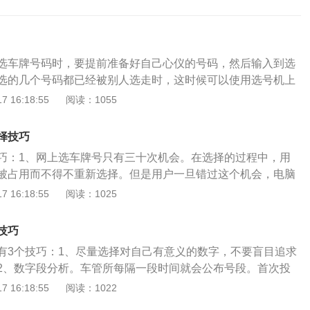
选车牌号码时，要提前准备好自己心仪的号码，然后输入到选
选的几个号码都已经被别人选走时，这时候可以使用选号机上
，它会根据你之前输入的号码编号重新给你选出6个近似号
 16:18:55
阅读：1055
里面选择你想要的。以下是具体说明：1.首先要知道的网上选
三十次，如果超过了这个次数，电脑的IP就会自动不让再查；
择技巧
讳的数字排除掉，将自己喜欢的数字下，要知道，选择车牌号要
巧：1、网上选车牌号只有三十次机会。在选择的过程中，用
好，然后再寻找最自己有纪念意义的车牌号；3.在选号的同
被占用而不得不重新选择。但是用户一旦错过这个机会，电脑
章查询网，这时候要将自己想要的号在此网站上查询一下，如
不能再查询。2、将自己比较忌讳的数字排除掉，将自己喜欢
 16:18:55
阅读：1025
经被占用过，如果输入的号没有违章，那也未必说明其就没有
知道，选择车牌号要不求最好，只求更好，然后再寻找最自己
过这种方式来尝试一下，增加选中的机率。有可能此车牌号已
号；3、在选号的同时，车主们打开违章查询网，这时候要将
没有过违章的记录。这是一种降低重复几率并节省次数的方
技巧
网站上查询一下，如果有，说明该号已经被占用过，如果输入
一种选择，车主们不妨尝试一下；4.还有一种利用漏洞的方法
有3个技巧：1、尽量选择对自己有意义的数字，不要盲目追求
也未必说明其就没有被人选过，只能通过这种方式来尝试一
选择，每次将自己选择好的车牌号输入到系统中，然后再点击
2、数字段分析。车管所每隔一段时间就会公布号段。首次投
率。4、还有一种利用漏洞的方法进行网上选车牌号选择，每
以不会受到三十次的次数限制；5.关于车牌号的自编也是有规
的号段，自投入使用之日起提供自制和随机选号方式；之后自
 16:18:55
阅读：1022
车牌号输入到系统中，然后再点击后退，这时候就可以不会受
选择时一定要按照规定进行，如果选定了一个车牌号之后那就
只提供随机数选择。7天后系统会随机投放到自制选号池，提供
制。5、关于车牌号的自编也是有规则的，所以大家在选择时