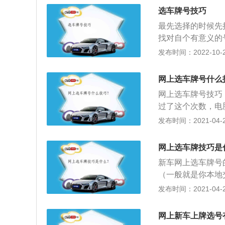
一定要由好，否则
自制和随机选号。
一定要按照规定进
选车牌号技巧
码就晚了。因此，
案，然后按照优先
会自动生成一个车
主们在选择时一定
最先选择的时候先
的十到二十个，然
前，先把线上的机
有一定的选择余地
找对自个有意义的
和小目录搜索程序
人们而言，不用以
输入自个喜欢的号
发布时间：2022-10-20
并且概率也不大，
有违章也未必便是
的、日常方便使用
到自个喜爱的号码
网上选车牌号什么
码。这样的话就太
网上选车牌号技巧
所大厅里，寻找自
过了这个次数，电
和汽车的车架号码
将自己喜欢的数字
发布时间：2021-04-27
自编车牌号，有数
最自己有纪念意义
厅服务窗口前办理
候要将自己想要的
到。
网上选车牌技巧是
果输入的号没有违
新车网上选车牌号
试一下，增加选中
（一般就是你本地
录。这是一种降低
交管所网站，在“业
发布时间：2021-04-27
不妨尝试一下。
为它告诉你当地允
选号；4、点击选
网上新车上牌选号
恶意占号，选号网