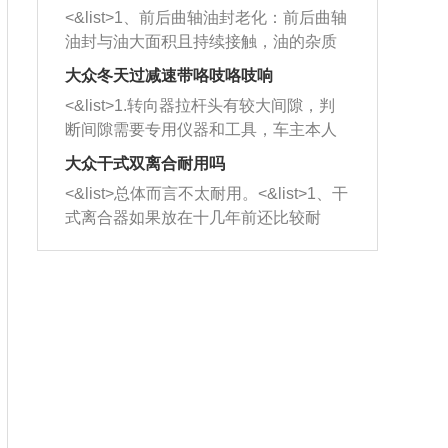
平底锅两耳，然后往左打半圈、一圈、
西取出来。但如果是因为积碳过多引起
<&list>1、前后曲轴油封老化：前后曲轴
一圈半的练习，往右同样也要打相同的
的堵塞，就需要将三元催化器泡在草酸
油封与油大面积且持续接触，油的杂质
圈数。 <&list>3、最后强调要反复练
中进行清洗。 <&list>3、也可以利用清
和发动机内持续温度变化使其密封效果
习，这样就可以形成肌肉记忆，在真实
大众冬天过减速带咯吱咯吱响
洗剂对堵塞的情况得到解决，将清洗剂
逐渐减弱，导致渗油或漏油。<&list>2、
驾驶车辆时，不需要记忆也能打好方
放在燃油箱中，与燃油混合后，车辆启
<&list>1.转向器拉杆头有较大间隙，判
活塞间隙过大：积碳会使活塞环与缸体
向。
动时，就可以和汽油一起进入到燃烧
断间隙需要专用仪器和工具，车主本人
的间隙扩大，导致机油流入燃烧室中，
室，最后形成废气排出，就可以让三元
无法制作，需要将车辆送到修理厂或4s
造成烧机油。<&list>3、机油粘度。使用
大众干式双离合耐用吗
催化器得到清洗，排气管堵塞的情况就
店；<&list>2.车辆半轴套管防尘罩破
机油粘度过小的话，同样会有烧机油现
<&list>总体而言不太耐用。<&list>1、干
能够得到解决。
裂，破裂后会出现漏油现象，使半轴磨
象，机油粘度过小具有很好的流动性，
式离合器如果放在十几年前还比较耐
损严重，磨损的半轴容易损坏，产生异
容易窜入到气缸内，参与燃烧。<&list>
用，但是由于现在的汽车发动机动力输
响；<&list>3.稳定器的转向胶套和球头
4、机油量。机油量过多，机油压力过
出越来越高，使得干式离合器散热不足
老化，一般是使用时间过长造成的。解
大，会将部分机油压入气缸内，也会出
的缺陷也逐渐暴露出来。<&list>2、由于
决方法是更换新的质量好的转向橡胶套
现烧机油。<&list>5、机油滤清器堵塞：
干式双离合的工作环境暴露在空气中，
和球头。
会导致进气不畅，使进气压力下降，形
而离合器的散热也是通离合器罩上面的
成负压，使机油在负压的情况下吸入燃
几个小孔来进行散热。但是在行驶过程
烧室引起烧机油。<&list>6、正时齿轮或
中变速箱需要换挡，就不得不使得离合
链条磨损：正时齿轮或链条的磨损会引
器频繁工作。<&list>3、长时间的低速行
起气阀和曲轴的正时不同步。由于轮齿
驶以及过于频繁的启停，导致离合器的