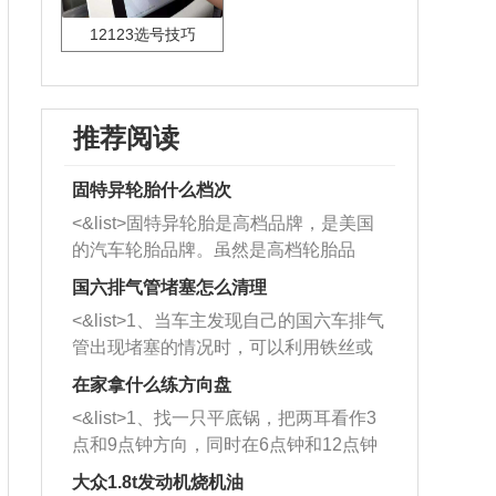
12123选号技巧
推荐阅读
固特异轮胎什么档次
<&list>固特异轮胎是高档品牌，是美国
的汽车轮胎品牌。虽然是高档轮胎品
牌，但是中高低端的轮胎都有生产，这
国六排气管堵塞怎么清理
也是为了更好的开拓市场。
<&list>1、当车主发现自己的国六车排气
管出现堵塞的情况时，可以利用铁丝或
者是细棍，直接将杂物给取出来，如果
在家拿什么练方向盘
堵塞情况比较严重，也可以采取应急措
<&list>1、找一只平底锅，把两耳看作3
施。 <&list>2、直接利用木棍将所有的
点和9点钟方向，同时在6点钟和12点钟
杂物推到排气管里面的位置处，然后将
方向做一个标记。 <&list>2、双手握住
三元催化器拆解开，就可以将堵塞的东
大众1.8t发动机烧机油