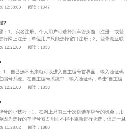
5个意向号牌，系统会按照录入顺序依次验证，注意把最心仪
，要知道，选择车牌号要不求最好，只求更好，然后再寻找最
 12:58:03
阅读：1947
。
车牌号；3、在选号的同时，车主们打开违章查询网，这时候
在此网站上查询一下，如果有，说明该号已经被占用过，如果
程?
，那也未必说明其就没有被人选过，只能通过这种方式来尝试
骤：1、实名注册。个人用户可选择到车管所窗口注册，或登
机率。有可能此车牌号已有，但是车主从来没有过违章的记
进行网上注册；单位用户只能选择窗口注册；2、登录湖互联
重复几率并节省次数的方法，也是车牌号的一种选择，车主们
（目前只支持ie浏览器，网站域名http：\/\/hb.122.gov.c
 12:21:03
阅读：1833
、还有一种利用漏洞的方法进行网上选车牌号选择，每次将自
交管12123”；3、提前准备好购车发票照片（大小为1m以下，必
输入到系统中，然后再点击后退，这时候就可以不会受到三十
期有部分车主在选号的过程中因为上传的发票照片不清晰而导
、关于车牌号的自编也是有规则的，所以大家在选择时一定要
?
从而被纳入“选号嫌疑”，影响正常选号；4、登录平台进行选号
果选定了一个车牌号之后那就一定要由好，否则系统就会自动
：1、自己选不出来就可以进入自主编号首界面，输入验证码
证机关（襄阳支队车管所鄂f），准确录入机动车识别代号、发
那时候想要选择自己心怡的号码就晚了。因此，车牌号的选择
主编号系统。在自主编号系统中，输入验证码，单击“自主编
、上传发票照片，确认信息无误后获取，并录入手机短信验证
却蕴藏着更多细节的问题，车主们在选择时一定要掌握其中的
证界面；2、通过验证后，在验证界面，需要输入个人、车辆等
 12:21:03
阅读：1838
若在自编选号中没有选到喜欢的号牌，市民可再点击“随机选
可以选择的车牌号，给自己留有一定的选择余地，不要等到系
确认完成验证。按照规则选择自己心仪的车牌号码，然后按照
。若还没有中意的号码，则视为放弃，您可到车管部门通过选号机
以选择，那就只能后悔。
行选号即可；3、选号成功后，确认号码，打印申请表。在完
?
后，就可以打印申请表了。申请表打印之后，选去办理相关手
牌号的小技巧：1、在网上只有三十次挑选车牌号的机会，用
大功告成。
会因为选择的车牌号被占用而不得不重新进行挑选，但是一旦
的话电脑就会自动出现不能再次查询的提示。为了不一次次损
 11:28:02
阅读：1880