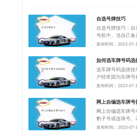
自选号牌技巧
自选号牌技巧：自
号机中。当自己备
的近似号查询功能
发布时间：2023-07-17
码，你可以从这些
车牌号的机会只有
如何选车牌号码选
2.将自己比较忌
选车牌号码选择技
不求最好，只求更
户经常因为车牌号
时，车主们打开违
会自动给出提示，
发布时间：2023-07-17
果有，说明该号已
的数字记下来，要
被人选过，只能通
有纪念意义的车牌
有，但是车主从来
网上自编选车牌号
自己想要的号在此
法，也是车牌号的
网上自编选车牌号
的号没有违章，那
进行网上选车牌号
豹子号或连珠号。
下，增加选中的机
后退，这时候就可
入使用的各类号牌
发布时间：2023-07-17
次将自己选择好的
则的，所以大家在
发货之日起7天内
到三十次的次数限