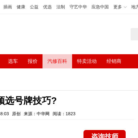
插画
健康
公益
优选
法制
守艺中华
应急中国
更多
地
选车
报价
汽修百科
特卖活动
经销商
预选号牌技巧?
8:03
原创
来源：中华网
阅读：1823
咨询技师