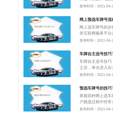
定），可同时录入
自己喜欢的数字下
发布时间：2021-04-26
的号牌录在第一个
自己有纪念意义的
要将自己想要的号
网上预选车牌号流
输入的号没有违章
网上选车牌号的步
一下，增加选中的
录互联网服务平台
录。这是一种降低
网交通安全综合服务平台
发布时间：2021-04-26
不妨尝试一下；4
n）或手机app“
己选择好的车牌号
须清晰规整）。前
次的次数限制；5
车牌自主选号技巧
致系统无法识别，
按照规定进行，如
车牌自主选号技巧
后，选择正确的发
生成一个车牌号，
之后，单击进入自
票代码、发票号码
是一件看似开放但
号”，进入身份验
发布时间：2021-04-26
码开始选号；5、
技巧，多留出几个
相关信息后，并击
号”（共10次）
统自动生成时再予
上面的操作提示进
继续选择。
预选车牌号的技巧
成以上相关步骤之
掌握四种网上选车
续即可，此时算是
户挑选过程中经常
用户错过这个机会
发布时间：2021-04-26