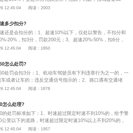
罚款。同时，超速行驶对车辆的影响也很大，车速过快会加剧机件
路交通安全违法行为记分分值》：第一条机动车驾驶人有下列
 12:45:04
阅读：2003
了摩擦温度，轮胎也会更加容易变形。
次记12分；3、第九点驾驶中型以上载客载货汽车、校车、危
高速公路、城市快速路上行驶超过规定时速20%以上或者在高
超速多少扣分?
路以外的道路上行驶超过规定时速50%以上，以及驾驶其他机
超速还是会扣分的：1、超速10%以下，仅处以警告，不扣分和
时速50%以上的。
%-20%，扣3分，罚款200元；3、超速20%-50%，扣6分，
速50%以上的，扣12分，罚款500-2000元，并吊销驾照。
 12:45:04
阅读：1850
60怎么处罚?
开60处罚会扣3分：1、机动车驾驶员有下列违章行为之一的，一
超车或者让车的；违反交通信号指示的；2、路口遇有交通堵
驾驶未经检验或者检验不合格的车辆的；3、驾驶转向器、制
 12:45:04
阅读：1878
机件不符合安全要求的车辆的；进入导向车道后，不按规定方
00怎么处理?
00的处罚标准如下：1、时速超过限定时速不到10%的，给予警
0公里以下的道路，时速超过限定时速10%以上不到20%的，
限定时速20%以上不到50%的，处100元罚款；超过限定时速5
 12:45:04
阅读：1957