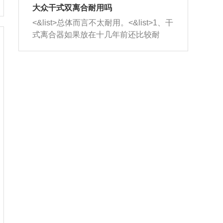
室，最后形成废气排出，就可以让三元
无法制作，需要将车辆送到修理厂或4s
造成烧机油。<&list>3、机油粘度。使用
大众干式双离合耐用吗
催化器得到清洗，排气管堵塞的情况就
店；<&list>2.车辆半轴套管防尘罩破
机油粘度过小的话，同样会有烧机油现
<&list>总体而言不太耐用。<&list>1、干
能够得到解决。
裂，破裂后会出现漏油现象，使半轴磨
象，机油粘度过小具有很好的流动性，
式离合器如果放在十几年前还比较耐
损严重，磨损的半轴容易损坏，产生异
容易窜入到气缸内，参与燃烧。<&list>
用，但是由于现在的汽车发动机动力输
响；<&list>3.稳定器的转向胶套和球头
4、机油量。机油量过多，机油压力过
出越来越高，使得干式离合器散热不足
老化，一般是使用时间过长造成的。解
大，会将部分机油压入气缸内，也会出
的缺陷也逐渐暴露出来。<&list>2、由于
决方法是更换新的质量好的转向橡胶套
现烧机油。<&list>5、机油滤清器堵塞：
干式双离合的工作环境暴露在空气中，
和球头。
会导致进气不畅，使进气压力下降，形
而离合器的散热也是通离合器罩上面的
成负压，使机油在负压的情况下吸入燃
几个小孔来进行散热。但是在行驶过程
烧室引起烧机油。<&list>6、正时齿轮或
中变速箱需要换挡，就不得不使得离合
链条磨损：正时齿轮或链条的磨损会引
器频繁工作。<&list>3、长时间的低速行
起气阀和曲轴的正时不同步。由于轮齿
驶以及过于频繁的启停，导致离合器的
或链条磨损产生的过量侧隙，使得发动
温度不断升高，而低速行驶时空气流动
机的调节无法实现：前一圈的正时和下
效率不高，无法将离合器中的热量有效
一圈可能就不一样。当气阀和活塞的运
的带走，导致离合器内部的温度不断升
动不同步时，会造成过大的机油消耗。
高，加速离合器的磨损。
解决方法：更换正时齿轮或链条。<&list
>7、内垫圈、进风口破裂：新的发动机
设计中，经常采用各种由金属和其他材