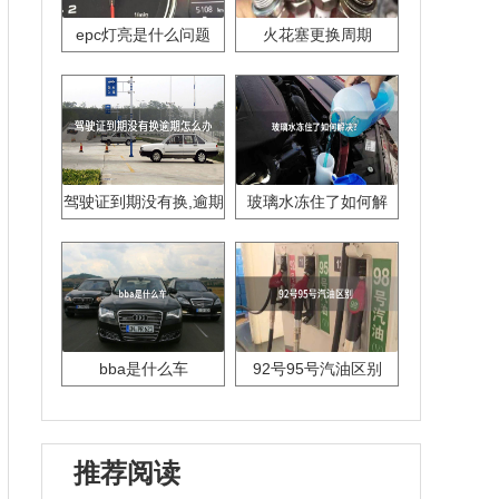
epc灯亮是什么问题
火花塞更换周期
驾驶证到期没有换,逾期
玻璃水冻住了如何解
怎么办??
决？
bba是什么车
92号95号汽油区别
推荐阅读