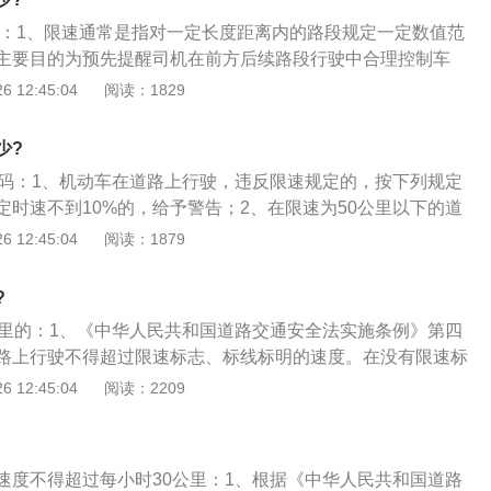
0码：1、限速通常是指对一定长度距离内的路段规定一定数值范
主要目的为预先提醒司机在前方后续路段行驶中合理控制车
。限速是公路运输安全中不可或缺、也是最重要的一环；2、
 12:45:04
阅读：1829
速依据主要为国家法律（相关法规）、工程技术（交通著作）
环境）；3、相关法规为《中华人民共和国道路交通安全
少?
《公路工程技术标准》，真实情况是全民整体交通安全意识仍
0码：1、机动车在道路上行驶，违反限速规定的，按下列规定
速以法律文件为绝对前提、以交通著作为参照标准、以现实情
定时速不到10%的，给予警告；2、在限速为50公里以下的道
速10%以上不到20%的，处50元罚款；超过限定时速20%以
 12:45:04
阅读：1879
100元罚款；超过限定时速50%以上不到70%的，处300元罚
0%的，处500元罚款；3、在限速为50公里以上80公里以下的
?
时速10%以上不到20%的，处100元罚款；超过限定时速2
公里的：1、《中华人民共和国道路交通安全法实施条例》第四
的，处150元罚款；超过限定时速50%以上不到70%的，处500
路上行驶不得超过限速标志、标线标明的速度。在没有限速标
速70%的，处1000元罚款。
，机动车不得超过下列最高行驶速度没有道路中心线的道路，
 12:45:04
阅读：2209
30公里，公路为每小时40公里；2、同方向只有1条机动车道的
每小时50公里，公路为每小时70公里；3、《中华人民共和国
施条例》根据《中华人民共和国道路交通安全法》制定，于20
速度不得超过每小时30公里：1、根据《中华人民共和国道路
务院第49次常务会议通过的国家法规，2004年4月30日公布，自2