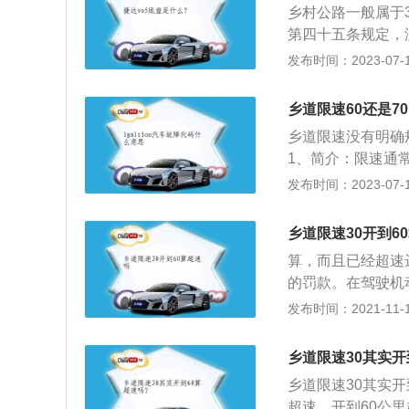
特殊，车辆行驶时
乡村公路一般属于
行驶速度。没有道
主的行车安全。
第四十五条规定，
公里；同方向只有
速牌则依照限速牌
发布时间：2023-07-17
时70公里。先行
控制车速：乡村道
通标志、标线控制
动加剧，不仅造成
动车让直行的车辆
乡道限速60还是7
2、谨慎选择行驶
开乡村公路需要注
乡道限速没有明确
方向盘小心避让。
警惕，以免发生交
1、简介：限速通
观察，当判明车轮
中途有障碍物时，
度，主要目的为预
发布时间：2023-07-17
坡：无论是晴天还
要减速避让。
险。2、规定：没
得空挡溜坡。因为
时40公里。同方
避让，特别是有些
乡道限速30开到6
每小时70公里。
偏、横甩甚至翻车
算，而且已经超速达
的罚款。在驾驶机
是很多交通事故发
发布时间：2021-11-10
照限制速度行驶，
多，可能会随时出
乡道限速30其实开
速不超过限定速度
乡道限速30其实开
上，会有相应的处
超速，开到60公里