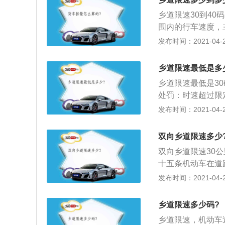
乡道限速30到4
围内的行车速度，
速、防范超速危险
发布时间：2021-04-26
我国公路道路的限
和实际路况（现实
乡道限速最低是多
法》，权威著作为
乡道限速最低是3
有待提高；实际限
处罚：时速超过限
况为灵活处理。
路，时速超过限定时
发布时间：2021-04-26
上不到50%的，处
款；超过限定时速7
双向乡道限速多少
道路，时速超过限定
双向乡道限速30
0%以上不到50%
十五条机动车在道
元罚款；超过限定时
志、标线的道路上
发布时间：2021-04-26
城市道路为每小时
道路，城市道路为
乡道限速多少码?
道路交通安全法实
乡道限速，机动车
04年4月28日国