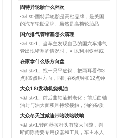
固特异轮胎什么档次
<&list>固特异轮胎是高档品牌，是美国
的汽车轮胎品牌。虽然是高档轮胎品
牌，但是中高低端的轮胎都有生产，这
国六排气管堵塞怎么清理
也是为了更好的开拓市场。
<&list>1、当车主发现自己的国六车排气
管出现堵塞的情况时，可以利用铁丝或
者是细棍，直接将杂物给取出来，如果
在家拿什么练方向盘
堵塞情况比较严重，也可以采取应急措
<&list>1、找一只平底锅，把两耳看作3
施。 <&list>2、直接利用木棍将所有的
点和9点钟方向，同时在6点钟和12点钟
杂物推到排气管里面的位置处，然后将
方向做一个标记。 <&list>2、双手握住
三元催化器拆解开，就可以将堵塞的东
大众1.8t发动机烧机油
平底锅两耳，然后往左打半圈、一圈、
西取出来。但如果是因为积碳过多引起
<&list>1、前后曲轴油封老化：前后曲轴
一圈半的练习，往右同样也要打相同的
的堵塞，就需要将三元催化器泡在草酸
油封与油大面积且持续接触，油的杂质
圈数。 <&list>3、最后强调要反复练
中进行清洗。 <&list>3、也可以利用清
和发动机内持续温度变化使其密封效果
习，这样就可以形成肌肉记忆，在真实
大众冬天过减速带咯吱咯吱响
洗剂对堵塞的情况得到解决，将清洗剂
逐渐减弱，导致渗油或漏油。<&list>2、
驾驶车辆时，不需要记忆也能打好方
放在燃油箱中，与燃油混合后，车辆启
<&list>1.转向器拉杆头有较大间隙，判
活塞间隙过大：积碳会使活塞环与缸体
向。
动时，就可以和汽油一起进入到燃烧
断间隙需要专用仪器和工具，车主本人
的间隙扩大，导致机油流入燃烧室中，