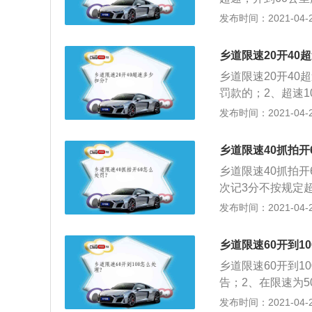
最高2000元的
分；2、根据《道
发布时间：2021-04-26
的磨损情况，提高
违法行为之一，一
险物品运输车辆在
乡道限速20开40
速公路、城市快速
乡道限速20开40
动车行驶超过规定
罚款的；2、超速10
罚款200元；4、超
发布时间：2021-04-26
乡道限速40抓拍开
乡道限速40抓拍
次记3分不按规定
塞，强行驶入的；
发布时间：2021-04-26
动器、灯光装置等
向行驶的。
乡道限速60开到1
乡道限速60开到1
告；2、在限速为5
处50元罚款；超过
发布时间：2021-04-26