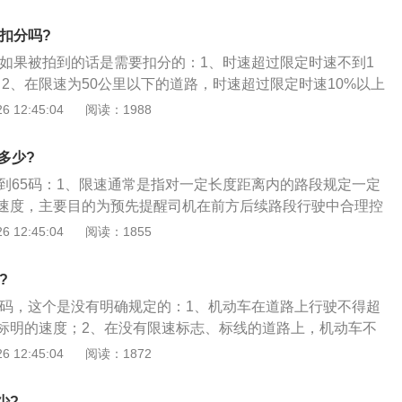
的，处300元罚款；超过限定时速70%的，处500元罚款；3、在
80公里以下的道路，时速超过限定时速10%以上不到20%的，
要扣分吗?
过限定时速20%以上不到50%的，处150元罚款；超过限定时速
0，如果被拍到的话是需要扣分的：1、时速超过限定时速不到1
%的，处500元罚款；超过限定时速70%的。
；2、在限速为50公里以下的道路，时速超过限定时速10%以上
0元罚款；超过限定时速20%以上不到50%的，处100元罚款；
 12:45:04
阅读：1988
以上不到70%的，处300元罚款；超过限定时速70%的，处500
为50公里以上80公里以下的道路，时速超过限定时速10%以
多少?
100元罚款；超过限定时速20%以上不到50%的，处150元罚
开到65码：1、限速通常是指对一定长度距离内的路段规定一定
0%以上不到70%的，处500元罚款；超过限定时速70%的，
速度，主要目的为预先提醒司机在前方后续路段行驶中合理控
4、在限速为80公里以上100公里以下的道路，时速超过限定时
危险。限速是公路运输安全中不可或缺、也是最重要的一环；
 12:45:04
阅读：1855
0%的，处150元罚款；超过限定时速20%以上不到50%的，处2
是指为了维持正常稳定、安全可靠的生产秩序和活动流程而对
定时速50%以上不到70%的，处1000元罚款；超过限定时速7
人工操作等做必要的速度限制要求，以此来防范各种设备因超
元罚款；5、在限速为100公里以上的道路，时速超过限定时速1
?
因发生意外故障或事故。比如交通中的列车限速、网络中的下
的，处200元罚款；超过限定时速50%以上不到70%的，处1500
70码，这个是没有明确规定的：1、机动车在道路上行驶不得超
电梯限速等；3、限速、即限制速度，是指交通部门或社区单
速70%以上的，处2000元罚款。
标明的速度；2、在没有限速标志、标线的道路上，机动车不
车道数量、车辆类型、路面等级、交通流量、弯道半径、路口
驶速度：没有道路中心线的道路，城市道路为每小时30公里，
 12:45:04
阅读：1872
路肩宽度、中央护栏、道路设施、路段长度、自然环境、相关
公里；3、同方向只有1条机动车道的道路，城市道路为每小时50
况制定安全合理的车速要求，并通过路牌标标识或电子导航方
时70公里。
入该路段车辆的驾驶司机。
少?