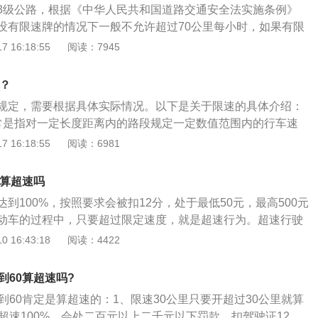
难免会遇到突发情况，发生不必要的交通事故，严重影响到车
3级公路，根据《中华人民共和国道路交通安全法实施条例》
路中心线的道路，城市道路为每小时30公里，公路为每小时40
没有限速牌的情况下一般不允许超过70公里每小时，如果有限
1条机动车道的道路，城市道路为每小时50公里，公路为每小
的速度行驶。以下关于乡村道路上行车的注意要点介绍：1、
 16:18:55
阅读：7945
规则：有交通标志、标线控制，让优先通行的一方先行；没有交
路上坑洼、碎石等障碍物较多，行驶速度不能过高，否则车震
，在进入路口前停车瞭望，让右方道路的来车先行；转弯的机
车辆传动系、行走系等机件损坏，而且直接威胁行车安全。
先行；相对方向行驶的右转弯的机动车让左转弯的车辆先行。
0？
路线：路面上有坑洼、乱石时应考虑到车辆的离地间隙，转动
意：行驶到村镇时，需要减速慢行，礼让行人。开车时要提高
规定，需要根据具体实际情况。以下是关于限速的具体介绍：
在通过松软、泥泞、积水路段时应特别谨慎，必要时应先下车
通事故。农村道路如果有限速标志，就要按照限速标志走。当
常是指对一定长度距离内的路段规定一定数值范围内的行车速
确实不会陷入泥土中时方可挂低挡缓缓一气通过。3、谨慎下
一定要小心驾驶。开车到坑洞一定要减速。开车或会车时一定
先提醒司机在前方后续路段行驶中合理控制车速、防范超速危
 16:18:55
阅读：6981
是雨天在下坡时都应选择中低挡位，减小油门缓缓下坡，而不
有道路中心线的道路，城市道路为每小时30公里，公路为每小
土路上坑洼、乱石较多，情况复杂，下坡途中常需制动减速来
向只有1条机动车道的道路，城市道路为每小时50公里，公路为
土路下坡途中有急弯，若空挡溜坡，制动时极易造成车辆跑
0算超速吗
的重大事故。
到100%，按照要求会被扣12分，处于最低50元，最高500元
动车的过程中，只要超过限定速度，就是超速行为。超速行驶
生的原因，是很危险的一个行为，驾驶员在限速路段一定要按
 16:43:18
阅读：4422
而只要超过限定速度，就都是超速行为。乡道的岔路口比较
现行人和牲畜，乡道对速度的控制是为了安全行驶的保障。时
到60算超速吗?
10%的，一般会给予口头警告处理。而超过限定速度20%以
到60肯定是算超速的：1、限速30公里只要开超过30公里就算
罚。根据道路限速的速度和超速的百分比，会进行最低50元，
超速100%，会处二百元以上二千元以下罚款，扣驾驶证12