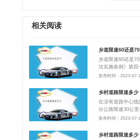
相关阅读
乡道限速60还是70
乡道限速60还是
法实施条例》第四
度。在没有限速标
发布时间：2023-07-17
没有道路中心线的道
同方向只有1条机
乡村道路限速多少
里。乡道限速可以
在没有道路中心线
类道路规定，车辆
分公路限速30公
车道的道路，这种
不得超过70公里
发布时间：2023-07-17
根据当前道路的情
十五条规定，在道
格按照当前路段情
度行驶，才不会发
行为。超速车辆一
乡村道路限速多少
标线标明的速度。