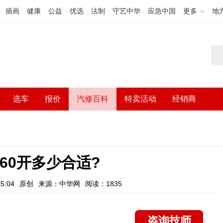
插画
健康
公益
优选
法制
守艺中华
应急中国
更多
地
选车
报价
汽修百科
特卖活动
经销商
60开多少合适?
5:04
原创
来源：中华网
阅读：1835
咨询技师