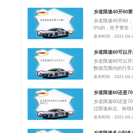
0%以上不到70%
限速为50公里以上
乡道限速40开60
处100元罚款；超
乡道限速40开6
50%以上不到70
0%的，给予警告
不到20%的，处5
发布时间：2021-04-26
超过限定时速50%
元罚款；3、在限速
乡道限速60可以开
上不到20%的，处
乡道限速60可以
款；超过限定时速5
数值范围内的行车
处1000元罚款；
制车速、防范超速
发布时间：2021-04-26
速10%以上不到2
2、广义上的限速
00元罚款；超过限
各种机电设备及其
0%的，处1500
乡道限速60还是70
负荷运转或其它原
0%以上不到50%
乡道限速60还是
载限速、机械中的
元罚款；超过限定时
过限速标志、标线
位根据某一路段的
得超过下列最高行
发布时间：2021-04-26
间距、坡度斜率、
公路为每小时40
法规等各种实际情
公里，公路为每小
式提醒告知即将驶
乡道限速多少到多