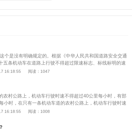
70这个是没有明确规定的。根据《中华人民共和国道路安全交通
十五条机动车在道路上行驶不得超过限速标志、标线标明的速
志、标线的道路上，机动车不得超过下列最高行驶速度：(一)
 16:18:55
阅读：1047
路，城市道路为每小时30公里，公路为每小时40公里；(二)
动车道的道路，城市道路为每小时50公里，公路为每小时70公
分为两种情况，第一种情况是道路的中间没有配备中心线，这
的农村公路上，机动车行驶时速不得超过40公里每小时，有部
的行驶速度不得超过每小时40公里。另一种是同方向只有一条
里每小时，在只有一条机动车道的农村公路上，机动车行驶时速
道路规定，车辆的行驶速度不得超过每小时70公里，车主可以
每小时。根据《中华人民共和国道路交通安全法实施条例》第四
 16:18:55
阅读：1008
况，正确控制车辆的行驶速度。车主日常使用车辆时，需要严
路上驾驶机动车，必须遵守道路上的交通标志，按照规定的速
况，以及路旁所设立的限速标识行驶车辆，以免车辆出现超速
生危险。最高限速：机动车在道路上行驶不得超过限速标志、
旦被交警发现，会对车主进行严厉的处罚，而且乡道路况比较
？
在没有限速标志、标线的道路上，机动车不得超过规定的最高