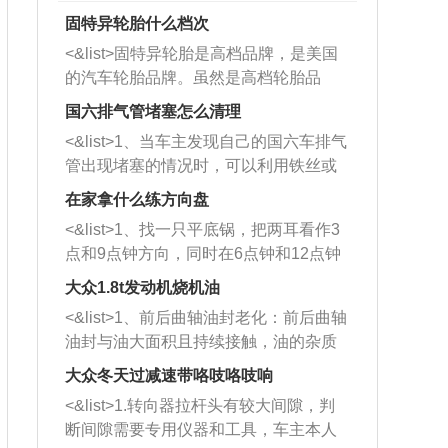
固特异轮胎什么档次
<&list>固特异轮胎是高档品牌，是美国
的汽车轮胎品牌。虽然是高档轮胎品
牌，但是中高低端的轮胎都有生产，这
国六排气管堵塞怎么清理
也是为了更好的开拓市场。
<&list>1、当车主发现自己的国六车排气
管出现堵塞的情况时，可以利用铁丝或
者是细棍，直接将杂物给取出来，如果
在家拿什么练方向盘
堵塞情况比较严重，也可以采取应急措
<&list>1、找一只平底锅，把两耳看作3
施。 <&list>2、直接利用木棍将所有的
点和9点钟方向，同时在6点钟和12点钟
杂物推到排气管里面的位置处，然后将
方向做一个标记。 <&list>2、双手握住
三元催化器拆解开，就可以将堵塞的东
大众1.8t发动机烧机油
平底锅两耳，然后往左打半圈、一圈、
西取出来。但如果是因为积碳过多引起
<&list>1、前后曲轴油封老化：前后曲轴
一圈半的练习，往右同样也要打相同的
的堵塞，就需要将三元催化器泡在草酸
油封与油大面积且持续接触，油的杂质
圈数。 <&list>3、最后强调要反复练
中进行清洗。 <&list>3、也可以利用清
和发动机内持续温度变化使其密封效果
习，这样就可以形成肌肉记忆，在真实
大众冬天过减速带咯吱咯吱响
洗剂对堵塞的情况得到解决，将清洗剂
逐渐减弱，导致渗油或漏油。<&list>2、
驾驶车辆时，不需要记忆也能打好方
放在燃油箱中，与燃油混合后，车辆启
<&list>1.转向器拉杆头有较大间隙，判
活塞间隙过大：积碳会使活塞环与缸体
向。
动时，就可以和汽油一起进入到燃烧
断间隙需要专用仪器和工具，车主本人
的间隙扩大，导致机油流入燃烧室中，