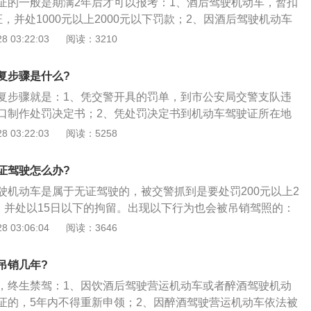
证的一般是期满2年后才可以报考：1、酒后驾驶机动车，暂扣
，并处1000元以上2000元以下罚款；2、因酒后驾驶机动车
后驾驶机动车的，将被拘留10日，并处1000元以上2000元
 03:22:03
阅读：3210
动车驾驶证；3、再一次酒后驾驶会导致驾驶证被吊销，吊销
新申领驾驶证。
复步骤是什么?
复步骤就是：1、凭交警开具的罚单，到市公安局交警支队违
口制作处罚决定书；2、凭处罚决定书到机动车驾驶证所在地
进行为期7天的道路交通安全法律、法规及相关知识教育；3、
 03:22:03
阅读：5258
育后，车辆管理部门对其进行科目一考试，俗称笔试。考试合
员按照规定对机动车驾驶人的违法累计分数进行清分并颁发满
证驾驶怎么办?
知单；4、凭满分考试信息反馈通知单到违章处理大队窗口付
驶机动车是属于无证驾驶的，被交警抓到是要处罚200元以上2
返还驾驶证时需要作为交款凭证。
款，并处以15日以下的拘留。出现以下行为也会被吊销驾照的：
驾驶机动车，被交警处罚2次以上的；2、对未取得机动车驾驶证
 03:06:04
阅读：3646
被吊销或者暂停驾驶的人驾驶机动车；3、发生重大事故，构
究刑事责任的。
吊销几年?
，终生禁驾：1、因饮酒后驾驶营运机动车或者醉酒驾驶机动
证的，5年内不得重新申领；2、因醉酒驾驶营运机动车依法被