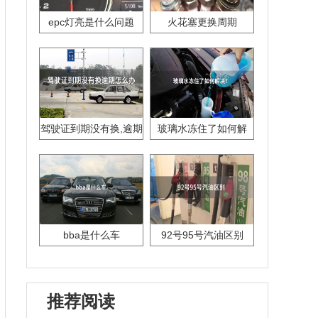
epc灯亮是什么问题
火花塞更换周期
驾驶证到期没有换,逾期
玻璃水冻住了如何解
怎么办??
决？
bba是什么车
92号95号汽油区别
推荐阅读