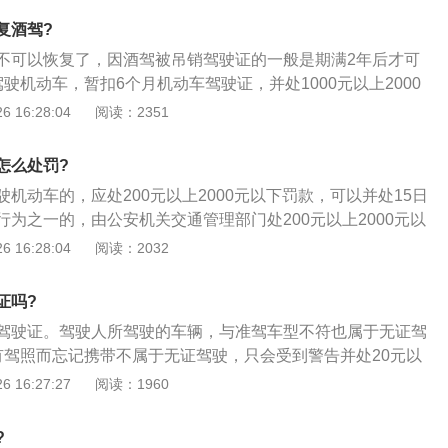
驶机动车的，由公安机关交通管理部门约束至酒醒，吊销机动
复酒驾?
究刑事责任；5年内不得重新取得机动车驾驶证；3、饮酒后驾
不可以恢复了，因酒驾被吊销驾驶证的一般是期满2年后才可
15日拘留，并处5000元处罚，吊销机动车驾驶证，5年内不
驶机动车，暂扣6个月机动车驾驶证，并处1000元以上2000
驾驶证。
因酒后驾驶机动车受到处罚后，再次酒后驾驶机动车的，将被
 16:28:04
阅读：2351
000元以上2000元以下罚款，吊销机动车驾驶证；3、再一次酒
证被吊销，吊销满两年后才可以重新申领驾驶证。
怎么处罚?
机动车的，应处200元以上2000元以下罚款，可以并处15日
为之一的，由公安机关交通管理部门处200元以上2000元以
得机动车驾驶证、机动车驾驶证被吊销或者机动车驾驶证被暂
 16:28:04
阅读：2032
的；2、将机动车交由未取得机动车驾驶证或者机动车驾驶证
驾驶的；3、造成交通事故后逃逸，尚不构成犯罪的；4、机动
证吗?
速50%的；5、强迫机动车驾驶人违反道路交通安全法律、法
驾驶证。驾驶人所驾驶的车辆，与准驾车型不符也属于无证驾
驶要求驾驶机动车，造成交通事故，尚不构成犯罪的；
有驾照而忘记携带不属于无证驾驶，只会受到警告并处20元以
的罚款和扣一分，车主的驾驶证不会受到牵连。无证驾驶是指未取
 16:27:27
阅读：1960
路开车，或者驾驶与准驾车型不符的车辆属于无证驾驶；2、
和国道路交通安全法》第十九条驾驶机动车，应当依法取得机
?