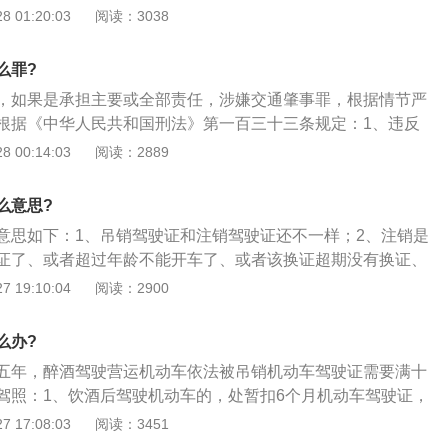
0年内不得重新申领；3、如果饮酒后或者醉酒驾驶机动车发生
 01:20:03
阅读：3038
犯罪的，终身不得申请驾驶证。
么罪?
，如果是承担主要或全部责任，涉嫌交通肇事罪，根据情节严
根据《中华人民共和国刑法》第一百三十三条规定：1、违反
，因而发生重大事故，致人重伤、死亡或者使公私财产遭受重
 00:14:03
阅读：2889
以下有期徒刑或者拘役；2、交通运输肇事后逃逸或者有其他
处三年以上七年以下有期徒刑；3、因逃逸致人死亡的，处七
么意思?
根据《最高人民法院关于审理交通肇事刑事案件具体应用法律
意思如下：1、吊销驾驶证和注销驾驶证还不一样；2、注销是
规定：交通肇事具有下列情形之一的，处三年以下有期徒刑或
证了、或者超过年龄不能开车了、或者该换证超期没有换证、
一人或者重伤三人以上，负事故全部或者主要责任的；b、死亡
，车管所就会注销；3、吊销是就是驾驶人严重违反交通法而
 19:10:04
阅读：2900
同等责任的；c、造成公共财产或者他人财产直接损失，负事故
收，不能再开车了，需要两年以后重新考试驾驶证；4、比
，无能力赔偿数额在三十万元以上的。
安全法律、法规的规定，发生重大交通事故，构成犯罪的；造
么办?
的。
五年，醉酒驾驶营运机动车依法被吊销机动车驾驶证需要满十
驾照：1、饮酒后驾驶机动车的，处暂扣6个月机动车驾驶证，
2000元以下罚款。因饮酒后驾驶机动车被处罚后，再次饮酒后驾
 17:08:03
阅读：3451
日以下拘留，并处1000元以上2000元罚款，吊销机动车驾驶