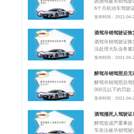
因酒驾被吊销驾驶
6个月机动车驾驶证
受到处罚后，再次酒
发布时间：2021-04-28
以下罚款，吊销机
满两年后才可以重
酒驾吊销驾驶证恢
酒驾吊销驾驶证恢
法处理大队业务窗
或违法车辆管理处
发布时间：2021-04-28
机动车驾驶人受教
格后，车辆管理人
醉驾吊销驾照后无
分考试信息反馈通
醉驾吊销驾照后驾
款，发票保管，到
000元以下的罚
1、在1年内醉酒
发布时间：2021-04-28
或者机动车驾驶证
成犯罪的，依法追
酒驾撞死人驾驶证
醉驾造成严重事故
车依法被吊销驾驶