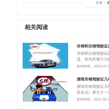
分享：
相关阅读
吊销和注销驾驶证
吊销和注销驾驶证
适、丧失民事行为
吊销是指依法取得
发布时间：2023-07-17
当中承担一半以上
别如下：1、申请
酒驾吊销驾驶证几
得2年后才能重新
酒驾吊销驾驶证几
情形出现而依法注
安全法》第九十一
情况下，被强制采
元罚款，吊销机动
发布时间：2021-05-11
全法》第九十一条