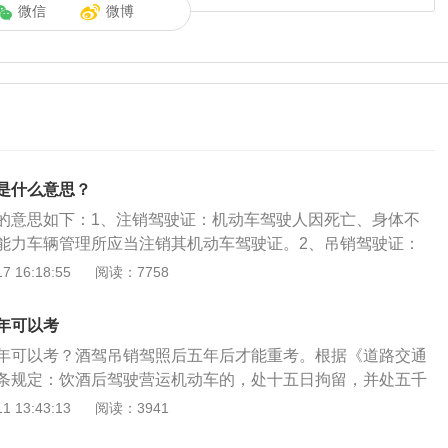
微信
微博
是什么意思？
的意思如下：1、注销驾驶证：机动车驾驶人因死亡、身体不
能力车辆管理所应当注销其机动车驾驶证。2、吊销驾驶证：
驾驶证后出现法定事由被依法吊销的情形，如重特大交通事故
 16:18:55
阅读：7758
责任者按规定应当吊销驾驶证。驾驶证注销和驾驶证吊销的区
时间不同：驾驶证注销可随时再申请驾驶证，吊销驾照后最少
年可以考
申请驾驶证。2、情形不同：注销是指到期或不适应法律规定的
年可以考？酒驾吊销驾照后五年后才能重考。根据《道路交通
销，吊销是指依法取得驾驶证后驾驶证吊销是车主在严重违规
条规定：饮酒后驾驶营运机动车的，处十五日拘留，并处五千
取的惩罚措施，情节恶劣的可能会被终生禁驾。
车驾驶证，五年内不得重新取得机动车驾驶证。《道路交通安
 13:43:13
阅读：3941
规定：1、饮酒后驾驶营运机动车的，处十五日拘留，并处五