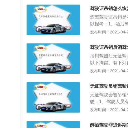
证；2、醉酒后驾
驾驶证吊销怎么恢
车驾驶证，依法追
酒驾驾驶证吊销是
驶营运机动车的，处
以报考：1、酒后驾
得重新取得机动车
元以下罚款；2、
发布时间：2021-04-26
拘留10日，并处1
后驾驶会导致驾驶
驾驶证吊销后酒驾
吊销驾照后无证驾驶
以下拘留。有下列行
下罚款：1、未取
发布时间：2021-04-26
扣期间驾驶机动车
被吊销、暂扣的人
无证驾驶吊销驾驶
车行驶超过规定时
无证驾驶会被吊销
规和机动车安全驾
驶：1、驾驶人员
上或2000以下
发布时间：2021-04-26
得机动车驾驶证上
根据《中华人民共
醉酒驾驶罪追诉期