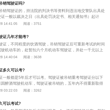
动车驾驶证，五年内不得重新取得机动车驾驶证；2、饮酒后
吊销驾驶证吗?
暂扣六个月机动车驾驶证，并处一千元以上二千元以下罚款；
吊销驾驶证的，持法院的判决书等资料到违法地交警队出具处
机动车被处罚，再次饮酒后驾驶机动车的，处十日以下拘留，
驶证一般以裁决之日（出具处罚决定书、相关通知书）起计
千元以下罚款，吊销机动车驾驶证；4、醉酒驾驶机动车的，
证只是锁定为违法未处理或事故未处理状态，公安机关交通管
 14:41:05
阅读：3751
得机动车驾驶证；5、饮酒后或者醉酒驾驶机动车发生重大交
行为人接受处理或者听证程序结束之日起七日内作出处罚决
的，依法追究刑事责任，并由公安机关交通管理部门吊销机动
犯罪的，应当在人民法院判决后及时作出处罚决定；2、如果
得重新取得机动车驾驶证。
驶证几年才能考?
院才判决，那么执行吊销驾驶证也会相应推迟到两年后；3、
驶证，不同程度的饮酒驾驶，吊销驾驶证后可重新考试的时间
部门收到人民法院对机动车驾驶人的有罪判决书或者证明机动
驾驶机动车的，处暂扣六个月机动车驾驶证，并处一千元以上
法建议函后，将判决书或者司法建议函、扣押的机动车驾驶证
因饮酒后驾驶机动车被处罚，再次饮酒后驾驶机动车的，处十
 14:40:04
阅读：3638
安机关交通管理部门，由设区市公安机关交通管理部门依法吊
元罚款，吊销机动车驾驶证；2、醉酒驾驶机动车的，由公安
。
约束至酒醒，吊销机动车驾驶证，依法追究刑事责任；五年内
证多久可以考?
车驾驶证；3、饮酒后驾驶营运机动车的，处十五日拘留，并
证一般都是5年后才可以考。驾驶证被吊销重考驾驶证分以下
销机动车驾驶证，五年内不得重新取得机动车驾驶证；4、醉
果因醉酒驾驶机动车，驾驶证被吊销的，五年内不得重新取得
的，由公安机关交通管理部门约束至酒醒，吊销机动车驾驶
营运机动车的，十年内不得重新取得驾驶证；2、因饮酒驾驶
 03:22:03
阅读：3262
责任；十年内不得重新取得机动车驾驶证，重新取得机动车驾
吊销的，五年内不得重新取得驾驶证；3、发生重大道路交通
营运机动车；5、饮酒后或者醉酒驾驶机动车发生重大交通事
成犯罪的，被吊销的，那么终身不得取得机动车驾驶证。
依法追究刑事责任，并由公安机关交通管理部门吊销机动车驾
久可以考试?
新取得机动车驾驶证。”