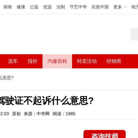
插画
健康
公益
优选
法制
守艺中华
应急中国
更多
地
选车
报价
汽修百科
特卖活动
经销商
么意思?
驾驶证不起诉什么意思?
2:03
原创
来源：中华网
阅读：1985
咨询技师