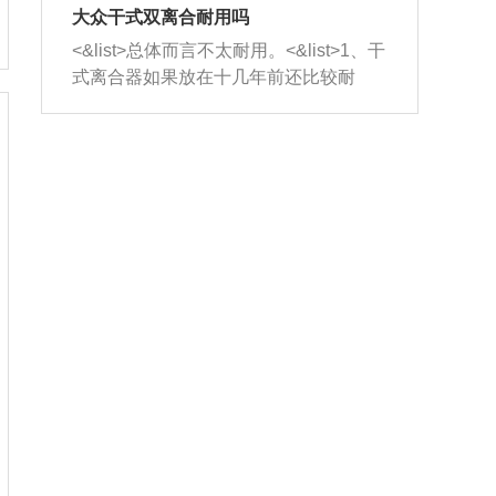
室，最后形成废气排出，就可以让三元
无法制作，需要将车辆送到修理厂或4s
造成烧机油。<&list>3、机油粘度。使用
大众干式双离合耐用吗
催化器得到清洗，排气管堵塞的情况就
店；<&list>2.车辆半轴套管防尘罩破
机油粘度过小的话，同样会有烧机油现
<&list>总体而言不太耐用。<&list>1、干
能够得到解决。
裂，破裂后会出现漏油现象，使半轴磨
象，机油粘度过小具有很好的流动性，
式离合器如果放在十几年前还比较耐
损严重，磨损的半轴容易损坏，产生异
容易窜入到气缸内，参与燃烧。<&list>
用，但是由于现在的汽车发动机动力输
响；<&list>3.稳定器的转向胶套和球头
4、机油量。机油量过多，机油压力过
出越来越高，使得干式离合器散热不足
老化，一般是使用时间过长造成的。解
大，会将部分机油压入气缸内，也会出
的缺陷也逐渐暴露出来。<&list>2、由于
决方法是更换新的质量好的转向橡胶套
现烧机油。<&list>5、机油滤清器堵塞：
干式双离合的工作环境暴露在空气中，
和球头。
会导致进气不畅，使进气压力下降，形
而离合器的散热也是通离合器罩上面的
成负压，使机油在负压的情况下吸入燃
几个小孔来进行散热。但是在行驶过程
烧室引起烧机油。<&list>6、正时齿轮或
中变速箱需要换挡，就不得不使得离合
链条磨损：正时齿轮或链条的磨损会引
器频繁工作。<&list>3、长时间的低速行
起气阀和曲轴的正时不同步。由于轮齿
驶以及过于频繁的启停，导致离合器的
或链条磨损产生的过量侧隙，使得发动
温度不断升高，而低速行驶时空气流动
机的调节无法实现：前一圈的正时和下
效率不高，无法将离合器中的热量有效
一圈可能就不一样。当气阀和活塞的运
的带走，导致离合器内部的温度不断升
动不同步时，会造成过大的机油消耗。
高，加速离合器的磨损。
解决方法：更换正时齿轮或链条。<&list
>7、内垫圈、进风口破裂：新的发动机
设计中，经常采用各种由金属和其他材