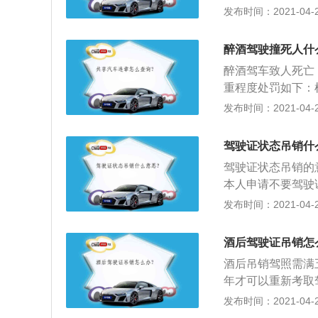
吊销驾驶证的，1
发布时间：2021-04-28
重大交通事故构成
醉酒驾驶撞死人什
醉酒驾车致人死亡
重程度处罚如下：
交通运输管理法规
发布时间：2021-04-28
大损失的，处三年
特别恶劣情节的，
驾驶证状态吊销什
年以上有期徒刑；
驾驶证状态吊销的
若干问题的解释》
本人申请不要驾驶
者拘役：a、死亡
或者驾驶人死亡的
发布时间：2021-04-27
三人以上，负事故
被交警把驾驶证没
全部或者主要责任
如，违反道路交通
酒后驾驶证吊销怎
成交通事故后逃逸
酒后吊销驾照需满
年才可以重新考取
并处1000元以上
发布时间：2021-04-27
驶机动车的，处10