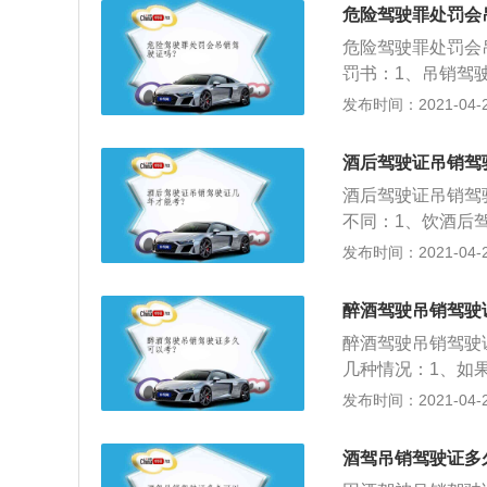
千元罚款，吊销机
危险驾驶罪处罚会
驾驶机动车的，处
危险驾驶罪处罚会
3、因饮酒后驾驶
罚书：1、吊销驾
并处一千元以上二
算，在这之前驾驶
发布时间：2021-04-28
五年内不得重新取
理部门应当自违法
通事故，构成犯罪
定，交通肇事构成
车驾驶证，终生不
酒后驾驶证吊销驾
案件拖到两年后法
酒后驾驶证吊销驾
公安机关交通管理
不同：1、饮酒后
车驾驶人有罪的司
二千元以下罚款。
发布时间：2021-04-28
一并报送设区市公
日拘留，并处二千
销其机动车驾驶证
机关交通管理部门
醉酒驾驶吊销驾驶
不得重新取得机动
醉酒驾驶吊销驾驶
处五千元罚款，吊
几种情况：1、如
酒驾驶营运机动车
驾驶证。醉酒驾驶
发布时间：2021-04-28
证，依法追究刑事
证营运机动车，被
驶证后，不得驾驶
事故肇事逃逸，构
故，构成犯罪的，
酒驾吊销驾驶证多
驶证，终生不得重