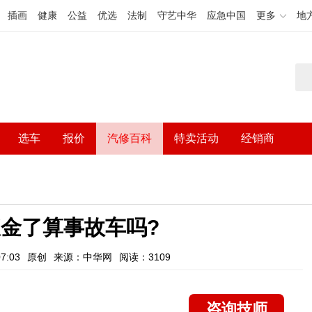
插画
健康
公益
优选
法制
守艺中华
应急中国
更多
地
选车
报价
汽修百科
特卖活动
经销商
金了算事故车吗?
7:03
原创
来源：中华网
阅读：3109
咨询技师