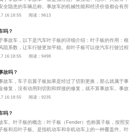
为大事故车。如果购买到事故车辆，可以携带购车合同，要求
安全隐患的车辆总称。事故车的机械性能和经济价值都会有所
，维护自己的消费权益。
何一条，即属事故车：1、经过撞击，损伤到发动机舱和驾驶
 16:18:55
阅读：9613
身后翼子板撞击损伤超过其三分之一的车辆。3、纵梁有焊接、
的车辆。4、减振器座有焊接、切割、整形、变形的车辆。5、
车吗？
切割、整形、变形的车辆。6、因撞击造成汽车安全气囊弹出的
于事故车，以下是汽车叶子板的详细介绍：叶子板的作用：根
可拆卸部分有严重的焊接、切割、整形、变形的车辆。8、车身
风阻系数，让车行驶更加平稳。前叶子板可以使汽车行驶过程
二分之一，或积水进入驾驶舱的车辆。9、车身经火焚烧超过0.
起的砂石、泥浆溅到车厢的底部，减轻对底盘的损伤及腐蚀。
 16:18:55
阅读：9498
仍存在安全隐患的车辆。
子板包括前叶子板，前叶子板内衬，前叶子板灯，后叶子板
常用的材料有塑料材质、钢制材料以及铝合金材质。
事故吗？
事故车，车子后翼子板如果是经过了切割更换，那么就属于事
金修复，没有动用到切割和焊接的修复，就不算事故车。事故
然损耗的事故，造成车辆伤损，导致机械性能、经济价值下降
 16:18:55
阅读：9235
一般是指存在结构性损伤的车辆，车子的性能不如从前，本来
有问题，如果开这样的车出去，会存在安全隐患。事故车鉴
车吗？
灯鉴别、查保险、看内饰。买二手车时应仔细观察二手车的出
故车。叶子板的概念：叶子板（Fender）也称翼子板，按照安
里程、该车有无出过重大事故、前任车主对车辆的日常维护是
子板和后叶子板。是指机动车和非机动车上的一种覆盖件。叶