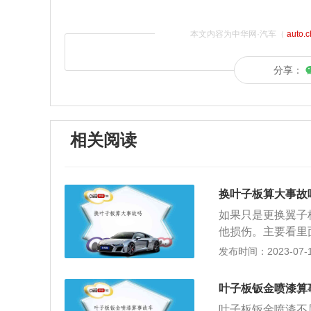
本文内容为中华网·汽车（
auto.
分享：
相关阅读
换叶子板算大事故
如果只是更换翼子
他损伤。主要看里
有问题。车辆所配
发布时间：2023-07-17
叶子板和后叶子板
子板是车辆的一个
叶子板钣金喷漆算
子板和后叶子板，
叶子板钣金喷漆不