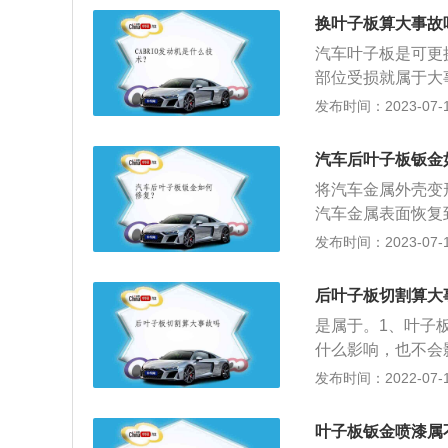
以使汽车行驶过程
换叶子板算大事故
盘的损伤及腐蚀。
汽车叶子板是可更
部位受损就属于大
下：1、汽车组成
发布时间：2023-07-17
主要包括汽车的前
车的区分：如果汽
汽车后叶子板钣金
覆盖件是可以拆卸
将汽车金属外壳变
于是事故车。
汽车金属表面恢复
子板也叫翼子板，
发布时间：2023-07-17
子板。2、叶子板
叶子板安装在前轮
后叶子板切割算大
极限空间，因此设
是属于。1、叶子
的设计尺寸。后叶
什么影响，也不会
子板略显拱形弧线
没有使用切割和焊
发布时间：2022-07-10
外板，按安装部位
使汽车行驶更加平
叶子板钣金喷漆属
旋转时必须确保最