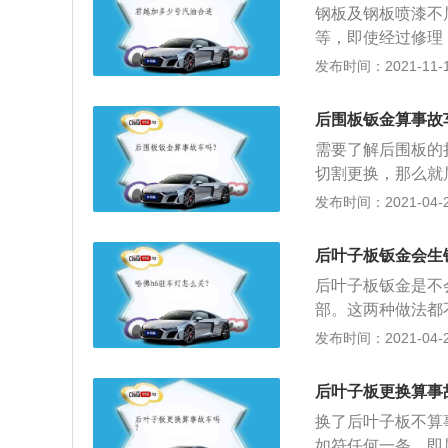
钢板及钢板喷漆不
车轮跳动图验证翼
等，即使经过修理
气动力学的考虑，
济价值都会下降。
发布时间：2021-11-10
不切割后围板的情
故必然会产生事故
尤其是负伤的梁，
动机舱和驾驶舱。
平直，最后焊接新
后围板钣金算事故
切割、整形、变形
需要了解后围板的
接、切割、成型、
切割更换，那么就
件有严重焊接、切
切割和焊接的修复
发布时间：2021-04-26
驶舱内积水的车辆
多钱。但其实更换
辆。
就要半天的功夫，
后叶子板钣金会生
单其他的小事故了
后叶子板钣金是不
说，后围板凹了一
部。这两种做法都
如果备胎地板变形
的整体性及加大破
发布时间：2021-04-26
切掉后围板，将大
2、但要破坏无数
焊点强度。后叶子
后叶子板更换算事
接。这样焊接处只
换了后叶子板不算
理。虽这么处理在
如符任何一条，即