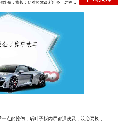
国家认证的汽车维修技师，15年德美日等各系车辆维修，擅长：疑难故障诊断维修，远程维修技术指导
重一点的擦伤，后叶子板内层都没伤及，没必要换；