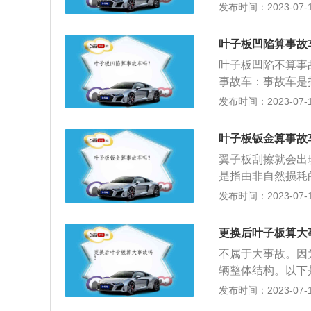
子板的作用：根据
发布时间：2023-07-17
使汽车行驶过程中
的损伤及腐蚀。事
叶子板凹陷算事故
损，导致机械性能
叶子板凹陷不算事
否均匀一致，然后
事故车：事故车是
定这辆车曾经发生
价值下降的车辆。
发布时间：2023-07-17
火烧车等也都属于
伤超过其三分之一
叶子板钣金算事故
可拆卸部分有严重
翼子板刮擦就会出
形、变形的车辆；
是指由非自然损耗
车身二分之一，或
为事故车。“事故
发布时间：2023-07-17
仍存在安全隐患的
等也都属于“特殊
为大牌是采用压铸
更换后叶子板算大
的情况是不太可能
不属于大事故。因
所以也需要注意。
辆整体结构。以下
板，按照安装位置
发布时间：2023-07-17
覆盖件。作用：根