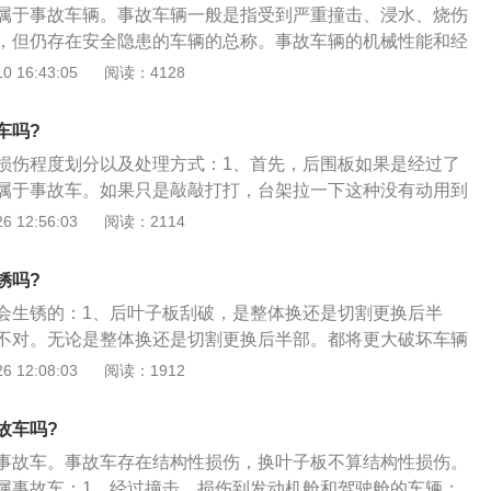
属于事故车辆。事故车辆一般是指受到严重撞击、浸水、烧伤
板的设计尺寸。后叶板没有车轮旋转和摩擦的问题，但由于空
，但仍存在安全隐患的车辆的总称。事故车辆的机械性能和经
后叶板略显拱外凸出。一般来说，要是后围板有点凹，可以在
值得注意的是，汽车相撞后，人们常称之为事故，但不一定事
 16:43:05
阅读：4128
况下，用台架或拉锤慢慢拉出。要是备胎地板形变比较严重，
车。符合下列条件之一的，为事故车辆：碰撞后，车辆损坏发
那样割除后围板就逃不掉了。切断后围板，将大梁和备胎底盘
超过三分之一的车辆因后挡泥板的撞击而损坏。纵梁有焊接、
的后围板。
车吗?
的车辆。减震器座焊接、切割、成型、变形。ABC立柱有焊
损伤程度划分以及处理方式：1、首先，后围板如果是经过了
变形等多种形式。碰撞导致安全气囊弹出的车辆。其他不可拆
属于事故车。如果只是敲敲打打，台架拉一下这种没有动用到
割、整形、变形的车辆。车身浸泡在一半以上的水中，或在驾
，就不算事故车；2、后围板凹了点都是要换，这样可以赚更
 12:56:03
阅读：2114
。车身燃烧面积超过0.5平方米，经修复仍存在安全隐患的车
后围板并不简单，要一个一个焊点去钻，光钻开后围板的焊点
并且焊好还要涂胶什么的非常麻烦。换后围板的时间都够搞几
锈吗?
，所以更换还是修复还是会根据实际情况而定；3、一般来
会生锈的：1、后叶子板刮破，是整体换还是切割更换后半
点的可以用台架或者拉锤慢慢拉出来，而不用切割后围板。而
不对。无论是整体换还是切割更换后半部。都将更大破坏车辆
很严重，尤其是伤到了大梁，那么切除后围板是逃不了的事。
坏范围。因车身制造是一整体性。虽后叶板可整体取下来；
 12:08:03
阅读：1912
梁和备胎底盘整平直，最后再将新的后围板焊上去。
的焊点。而在重新焊接后。焊点是无法独立防绣处理及达到原
板只是刮破。最简单安全的修复法是效正刮破处。再进行焊
故车吗?
有刮破点；3、可以很好做防绣处理。效正后再进行喷漆处
事故车。事故车存在结构性损伤，换叶子板不算结构性损伤。
后叶子板内部可看出修整过的横迹。但车辆都有内饰板直接是
属事故车：1、经过撞击，损伤到发动机舱和驾驶舱的车辆；