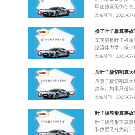
复痕迹，可以判断
即使修复但仍存在
商家进行退一赔三
下降。符合如下任
发布时间：2023-07-17
舱的车辆。2、车
切割、整形、变形
换了叶子板算事故
ABC柱有焊接、
车辆更换叶子板属
车辆。7、其它不
据流体力学，减小
经水浸泡超过车身
中，防止被车轮卷
发布时间：2023-07-17
5平方米，经修复
叶子板的组成：叶
灯，散热器框架。
后叶子板切割算大
后翼子板切割算大
故车。如果只是钣
车介绍：指由非自
发布时间：2023-07-17
的车辆为事故车。
出事故就证明车子
叶子板整形算事故
定：外观鉴别、车
叶子板整形不算事
厂日期、实际行驶
装位置又分为前叶
否到位等方面。