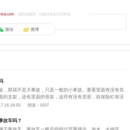
china.com
）编辑或翻译，转载请务必注明来源。
微信
微博
吗
板，那就不是大事故，只是一般的小事故。要看里面有没有其
面的支架，还有里面的骨架，这些有没有变形，前保险杠有没
备的叶子板可以分为前叶子板与后叶子板两种，如果车辆的前
 16:18:55
阅读：1037
有过更换迹象，不一定是事故车。因为车辆的前叶子板和后叶
覆盖件，通过螺丝固定在车辆的框架上，如果车辆更换过前叶
事故车吗？
还需注意车辆的防撞梁以及车辆的a柱，如果这两个部位有修
属于事故车，事故车一般是指经过严重撞击、泡水、火烧等，