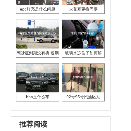
epc灯亮是什么问题
火花塞更换周期
驾驶证到期没有换,逾期
玻璃水冻住了如何解
怎么办??
决？
bba是什么车
92号95号汽油区别
推荐阅读