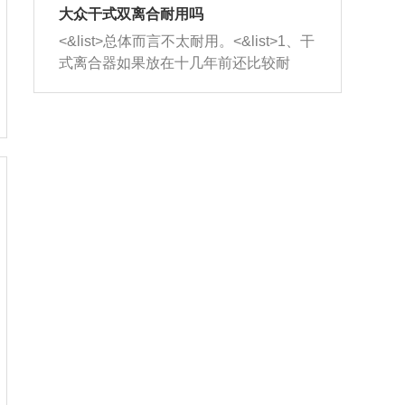
室，最后形成废气排出，就可以让三元
无法制作，需要将车辆送到修理厂或4s
造成烧机油。<&list>3、机油粘度。使用
大众干式双离合耐用吗
催化器得到清洗，排气管堵塞的情况就
店；<&list>2.车辆半轴套管防尘罩破
机油粘度过小的话，同样会有烧机油现
<&list>总体而言不太耐用。<&list>1、干
能够得到解决。
裂，破裂后会出现漏油现象，使半轴磨
象，机油粘度过小具有很好的流动性，
式离合器如果放在十几年前还比较耐
损严重，磨损的半轴容易损坏，产生异
容易窜入到气缸内，参与燃烧。<&list>
用，但是由于现在的汽车发动机动力输
响；<&list>3.稳定器的转向胶套和球头
4、机油量。机油量过多，机油压力过
出越来越高，使得干式离合器散热不足
老化，一般是使用时间过长造成的。解
大，会将部分机油压入气缸内，也会出
的缺陷也逐渐暴露出来。<&list>2、由于
决方法是更换新的质量好的转向橡胶套
现烧机油。<&list>5、机油滤清器堵塞：
干式双离合的工作环境暴露在空气中，
和球头。
会导致进气不畅，使进气压力下降，形
而离合器的散热也是通离合器罩上面的
成负压，使机油在负压的情况下吸入燃
几个小孔来进行散热。但是在行驶过程
烧室引起烧机油。<&list>6、正时齿轮或
中变速箱需要换挡，就不得不使得离合
链条磨损：正时齿轮或链条的磨损会引
器频繁工作。<&list>3、长时间的低速行
起气阀和曲轴的正时不同步。由于轮齿
驶以及过于频繁的启停，导致离合器的
或链条磨损产生的过量侧隙，使得发动
温度不断升高，而低速行驶时空气流动
机的调节无法实现：前一圈的正时和下
效率不高，无法将离合器中的热量有效
一圈可能就不一样。当气阀和活塞的运
的带走，导致离合器内部的温度不断升
动不同步时，会造成过大的机油消耗。
高，加速离合器的磨损。
解决方法：更换正时齿轮或链条。<&list
>7、内垫圈、进风口破裂：新的发动机
设计中，经常采用各种由金属和其他材