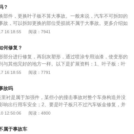
中，防止被车轮卷起的砂石、泥浆溅到车厢的底部，减轻对底
吗？
换部件，更换叶子板不算大事故。一般来说，汽车不可拆卸的
事故，可以拆卸更换的部位受损就不属于大事故。更多介绍如
：汽车的车身是由车身框架和车身覆盖件组成，车身的覆盖件
 16:18:55
阅读：7941
后保险杠、发动机盖、翼子板、车门、后备箱盖等；2、事故
车上的车身覆盖件受损，这就说明汽车不是事故车，因为车身
如何修复？
和更换；如果是汽车的框架受损，这就说明汽车结构受损，属
形部分进行修复，再刮灰塑形，通过喷涂专用油漆，使变形的
到与其他完好的地方一样。以下是扩展资料：1、叶子板：叶
是遮盖车轮的车身外板。按照安装位置又分为前叶子板和后叶
 16:18:55
阅读：7791
作用：利用流体力学，减小风阻系数，让车行驶更加平稳。前
处，因为前轮有转向功能，所以必须要保证前轮转动时的最大
事故吗
计者会根据选定的轮胎型号尺寸用“车轮跳动图”来验证翼子板
板里衬是属于加强件，某些小的撞击事故对整个车身构造并没
子板无车轮转动碰擦的问题，但出于空气动力学的考虑，后叶
影响出行用车安全；2、要是叶子板只不过汽车钣金修复，并
向外凸出。
接，就不算事故车。叶板又被称为挡泥板，是遮盖车轮的车体
 12:50:06
阅读：4800
分成前叶板和后叶板。其功能是利用流体力学降低风阻系数，
稳。前叶板安装在前轮。由于前轮具有转向功能，因此在前轮
不属于事故车
大极限空间。因此，设计师将根据所选轮胎型号和尺寸，使用