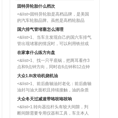
固特异轮胎什么档次
<&list>固特异轮胎是高档品牌，是美国
的汽车轮胎品牌。虽然是高档轮胎品
牌，但是中高低端的轮胎都有生产，这
国六排气管堵塞怎么清理
也是为了更好的开拓市场。
<&list>1、当车主发现自己的国六车排气
管出现堵塞的情况时，可以利用铁丝或
者是细棍，直接将杂物给取出来，如果
在家拿什么练方向盘
堵塞情况比较严重，也可以采取应急措
<&list>1、找一只平底锅，把两耳看作3
施。 <&list>2、直接利用木棍将所有的
点和9点钟方向，同时在6点钟和12点钟
杂物推到排气管里面的位置处，然后将
方向做一个标记。 <&list>2、双手握住
三元催化器拆解开，就可以将堵塞的东
大众1.8t发动机烧机油
平底锅两耳，然后往左打半圈、一圈、
西取出来。但如果是因为积碳过多引起
<&list>1、前后曲轴油封老化：前后曲轴
一圈半的练习，往右同样也要打相同的
的堵塞，就需要将三元催化器泡在草酸
油封与油大面积且持续接触，油的杂质
圈数。 <&list>3、最后强调要反复练
中进行清洗。 <&list>3、也可以利用清
和发动机内持续温度变化使其密封效果
习，这样就可以形成肌肉记忆，在真实
大众冬天过减速带咯吱咯吱响
洗剂对堵塞的情况得到解决，将清洗剂
逐渐减弱，导致渗油或漏油。<&list>2、
驾驶车辆时，不需要记忆也能打好方
放在燃油箱中，与燃油混合后，车辆启
<&list>1.转向器拉杆头有较大间隙，判
活塞间隙过大：积碳会使活塞环与缸体
向。
动时，就可以和汽油一起进入到燃烧
断间隙需要专用仪器和工具，车主本人
的间隙扩大，导致机油流入燃烧室中，