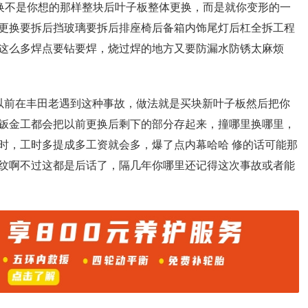
的换不是你想的那样整块后叶子板整体更换，而是就你变形的一
更换要拆后挡玻璃要拆后排座椅后备箱内饰尾灯后杠全拆工程
这么多焊点要钻要焊，烧过焊的地方又要防漏水防锈太麻烦
以前在丰田老遇到这种事故，做法就是买块新叶子板然后把你
钣金工都会把以前更换后剩下的部分存起来，撞哪里换哪里，
时，工时多提成多工资就会多，爆了点内幕哈哈 修的话可能那
纹啊不过这都是后话了，隔几年你哪里还记得这次事故或者能