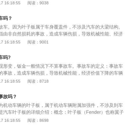
流体力学，减小风阻系数，让车行驶更加平稳。前叶子板可以
 16:18:55
阅读：9038
，防止被车轮卷起的砂石、泥浆溅到车厢的底部，减轻对底盘
故车的定义：事故车是指由非自然损耗的事故，造成车辆伤
车吗？
、经济价值下降的车辆。先观察一下车身覆盖件之间的缝隙是
故车。因为叶子板属于车身覆盖件，不涉及汽车的大梁结构。
侧面车身线条是否流畅，如果发现腰线明显不协调，就可以断
指由非自然损耗的事故，造成车辆伤损，导致机械性能、经济
过碰撞，而且比较剧烈。
“事故车”，一般是指存在结构性损伤的车辆。同时，泡水车、
 16:18:55
阅读：9001
“特殊事故车”这一类。属事故车的情景：车身后翼子板撞击损
的车辆；经过撞击，损伤到发动机舱和驾驶舱的车辆；其它不
车吗?
的焊接、切割、整形、变形的车辆；纵梁上有焊接、切割、整
现形变，钣金一般情况下不算事故车。事故车的定义：事故车
ABC柱有焊接、切割、整形、变形的车辆；车身经水浸泡超过
的事故，造成车辆伤损，导致机械性能，经济价值下降的车辆
积水进入驾驶舱的车辆；车身经火焚烧超过0.5平方米，经修复
车”，一般是指存在结构性损伤的车辆。同时，泡水车、火烧车
 16:18:55
阅读：8718
车辆等。
事故车”这一类。事故车的鉴别：第一要检查的是前后大牌。因
成型，所以一旦撞过造成事故扭曲之后，想要修复成完好如初
事故吗？
。补漆的情况也是征兆，都是因为敲打过后掉漆才需要补漆，
为机动车辆的叶子板，属于机动车辆附属加强件，不涉及到车
是汽车叶子板的详细介绍：概念：叶子板（Fender）也称翼子
又分为前叶子板和后叶子板。是指机动车和非机动车上的一种
 16:18:55
阅读：8698
据流体力学，减小风阻系数，让车行驶更加平稳。前叶子板可