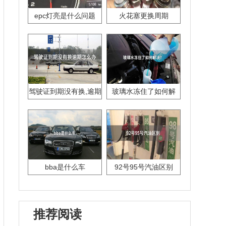
epc灯亮是什么问题
火花塞更换周期
驾驶证到期没有换,逾期
玻璃水冻住了如何解
怎么办??
决？
bba是什么车
92号95号汽油区别
推荐阅读