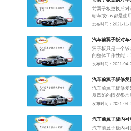
之一。更换前翼子
又分成前翼子板和
前翼子板更换后对
像鸟翼一样以这个
动时的最大的极限
轿车或suv都是
后翼子板。在前轮
图”来检验翼子板
式车身的舒适性要
发布时间：2021-11-10
大极限空。由于前
到损坏的。我觉得
件包括前翼子板，
数。汽车的车身由
理所当然修复后不
身框架。车身覆盖
汽车前翼子板对车
组成的。
响。在出现碰撞事
翼子板只是一个钣
分车身覆盖件起不
的整体工作性能：
会吸收一部分能量
及位置似鸟翼而得
发布时间：2021-04-26
量的。如果车友们
在前轮处；2、必
不如原厂。如果发
据选定的轮胎型号
汽车前翼子板修复
翼子板没有车轮转
汽车前翼子板修复
形弧线并且向外凸
及凹陷的情况很常
时一气呵成。但也
损开裂或脱落，车
发布时间：2021-04-26
碰撞机会比较多，
陷面积较大，四轮
过的；3、其他无
汽车前翼子板内衬
汽车前翼子板内衬