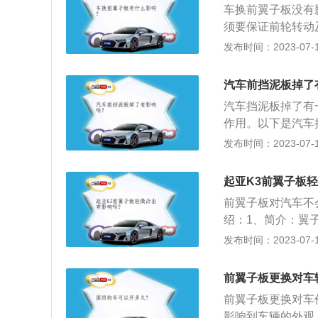
车换前翼子板没有
车和非机动车上的
须要保证前轮转动
外面的壳。叶子板
尺寸用来验证翼子
发布时间：2023-07-17
叶子板可以使汽车
式车身上该部件形
减轻对底盘的损伤
子板。后翼子板没
灯，后叶子板灯，
汽车前挡泥板掉了
形弧线并且向外凸
汽车挡泥板掉了有
气呵成。
作用。以下是汽车
有花纹，因此在行
发布时间：2023-07-17
可以挤进去，而汽
会对车漆造成一个
起亚K3前翼子板
挡泥板可以保护机
前翼子板对汽车不
况，在天气不好或
绍：1、简介：翼
泥板泥沙就会进入
似鸟翼而得名。按
发布时间：2023-07-17
处，必须要保证前
胎型号尺寸用“车
前翼子板更换对车
的作用是在汽车行
前翼子板更换对车
此，要求所使用的
影响到车辆的外观