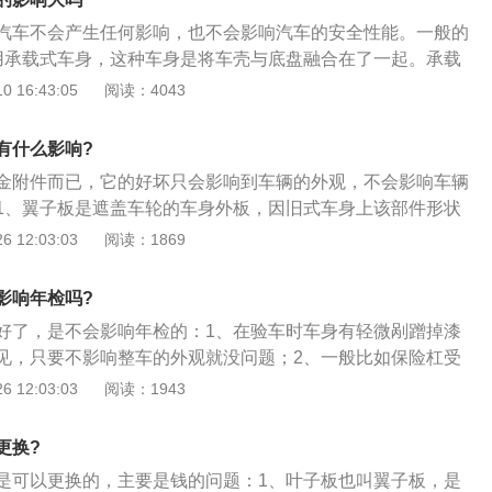
板虽然不是大修理，但汽车贬值也是不可否认的客观事实。它
后翼子板，前翼子板组装在前胎处，需要要确保前胎旋转及跳
汽车不会产生任何影响，也不会影响汽车的安全性能。一般的
部件在旧车上的形状和位置命名。按装配位置分为前翼子板和
空间，因而设计师会按照选中的轮胎型号规格用“车轮跳动
使用承载式车身，这种车身是将车壳与底盘融合在了一起。承载
胎处装配前翼子板时，有必要确保前轮胎旋转和跳动之间的最
的设计规格是不是适合。在出现事故时，前翼子板是比较容易受
比非承载式车身更好。车身分为车身框架和车身覆盖件，覆盖
 16:43:05
阅读：4043
翼子板是车身覆盖件，所以修复后自然不会影响汽车的安全系
翼子板受伤了也沒有什么影响，由于前翼子板是车体覆盖件，
发动机盖，后备箱盖，前后杠，车门。后翼子板与车顶属于车
面板和车身框架组成。
会影响汽车的安全系数能。汽车的车体是由覆盖件和车体框架
件都是可以单独拆卸更换的，并且更换后不会对车产生任何影
有什么影响?
故时，车身框架起到吸收能量并且保护车内成员的作用，大部
金附件而已，它的好坏只会影响到车辆的外观，不会影响车辆
到吸收能量保护成员的作用。在侧面出现碰撞时，车门和b柱
1、翼子板是遮盖车轮的车身外板，因旧式车身上该部件形状
。在车门内，有一些加强梁，这些加强梁就是用来吸收碰撞能
名。按照安装位置又分为前翼子板和后翼子板，前翼子板安装
 12:03:03
阅读：1869
要更换车门，建议更换原厂车门，副厂生产的车门加强梁强度
须要保证前轮转动及跳动时的最大极限空间，因此设计者会根
生侧面碰撞，车门还是可以在一定程度上保护车内成员的。
尺寸用“车轮跳动图”来验证翼子板的设计尺寸是否合适；3、后
影响年检吗?
动碰擦的问题，但是出于空气动力学的考虑，后翼子板略显拱
好了，是不会影响年检的：1、在验车时车身有轻微剐蹭掉漆
出；4、有些轿车的翼子板已与车身本体成为一个整体，生产
见，只要不影响整车的外观就没问题；2、一般比如保险杠受
有轿车的翼子板是独立的，尤其是前翼子板，因为前翼子板的
辆前后大灯破碎，后视镜破碎或脱落，车身主要部位受损及凹
 12:03:03
阅读：1943
独立装配易于整件更换。
轮胎型号不一致，四门玻璃有破碎情况等等，在验车时是验不
碍。
更换?
是可以更换的，主要是钱的问题：1、叶子板也叫翼子板，是