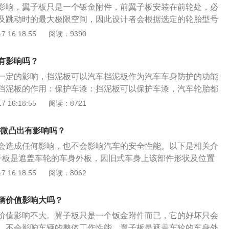
影响，翼子板只是一个钣金附件，前翼子板安装在前轮处，必
一种覆盖件。而覆盖件，顾名思义，盖在机动车和非机动车上
及跳动时的最大极限空间，因此设计者会根据选定的轮胎型号
根据流体力学，减小风阻系数，让车行驶更加平稳。其次，前
板的设计尺寸是否合适。翼子板是遮盖车轮的车身外板，因旧
 16:18:55
阅读：9390
行驶过程中，防止被车轮卷起的砂石、泥浆溅到车厢的底部，
状及位置似鸟翼而得名。按照安装位置又分为前翼子板和后翼
及腐蚀。叶子板包括：前叶子板，前叶子板内衬，前叶子板
有车轮转动碰擦的问题，但是出于空气动力学的考虑，略显拱
散热器框架。
有影响吗？
出。有些轿车的翼子板已与车身本体成为一个整体，生产时一
一定的影响，挡泥板可以汽车挡泥板作为汽车车身防护的功能
挡泥板的作用：保护车漆：挡泥板可以保护车漆，汽车轮胎都
驶的时候马路上的沙子石子等东西都是会从花纹中间的缝隙就
 16:18:55
阅读：8721
车在高速行驶的时候沙子与石子等东西都是会飞奔起来，因此
非常大的伤害，所以有个挡泥板还是有必要。保护机械结构：
轻微凸出有影响吗？
械结构，在马路上开车的时候都是会遇见很多各种各样的路
会造成任何影响，也不会影响汽车的安全性能。以下是相关介
者路况不好很多时候都是会将路面泥水给带上来，假如没有挡
子板是遮盖车轮的车身外板，因旧式车身上该部件形状及位置
汽车的机械结构中。
照安装位置又分为前翼子板和后翼子板，前翼子板安装在前轮
 16:18:55
阅读：8062
轮转动及跳动时的最大极限空间，因此设计者会根据选定的轮
轮跳动图”来验证翼子板的设计尺寸是否合适。2、作用：翼子板
辆价值影响大吗？
驶过程中，防止被车轮卷起的砂石、泥浆溅到车厢的底部。因
价值影响不大。翼子板只是一个钣金附件而已，它的好坏只会
材料具有耐气候老化和良好的成型加工性。有些车的前翼子板
，不会影响车辆的整体工作性能。翼子板是遮盖车轮的车身外