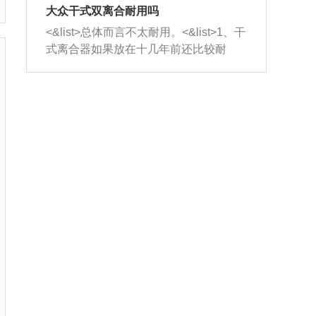
室，最后形成废气排出，就可以让三元
无法制作，需要将车辆送到修理厂或4s
造成烧机油。<&list>3、机油粘度。使用
大众干式双离合耐用吗
催化器得到清洗，排气管堵塞的情况就
店；<&list>2.车辆半轴套管防尘罩破
机油粘度过小的话，同样会有烧机油现
<&list>总体而言不太耐用。<&list>1、干
能够得到解决。
裂，破裂后会出现漏油现象，使半轴磨
象，机油粘度过小具有很好的流动性，
式离合器如果放在十几年前还比较耐
损严重，磨损的半轴容易损坏，产生异
容易窜入到气缸内，参与燃烧。<&list>
用，但是由于现在的汽车发动机动力输
响；<&list>3.稳定器的转向胶套和球头
4、机油量。机油量过多，机油压力过
出越来越高，使得干式离合器散热不足
老化，一般是使用时间过长造成的。解
大，会将部分机油压入气缸内，也会出
的缺陷也逐渐暴露出来。<&list>2、由于
决方法是更换新的质量好的转向橡胶套
现烧机油。<&list>5、机油滤清器堵塞：
干式双离合的工作环境暴露在空气中，
和球头。
会导致进气不畅，使进气压力下降，形
而离合器的散热也是通离合器罩上面的
成负压，使机油在负压的情况下吸入燃
几个小孔来进行散热。但是在行驶过程
烧室引起烧机油。<&list>6、正时齿轮或
中变速箱需要换挡，就不得不使得离合
链条磨损：正时齿轮或链条的磨损会引
器频繁工作。<&list>3、长时间的低速行
起气阀和曲轴的正时不同步。由于轮齿
驶以及过于频繁的启停，导致离合器的
或链条磨损产生的过量侧隙，使得发动
温度不断升高，而低速行驶时空气流动
机的调节无法实现：前一圈的正时和下
效率不高，无法将离合器中的热量有效
一圈可能就不一样。当气阀和活塞的运
的带走，导致离合器内部的温度不断升
动不同步时，会造成过大的机油消耗。
高，加速离合器的磨损。
解决方法：更换正时齿轮或链条。<&list
>7、内垫圈、进风口破裂：新的发动机
设计中，经常采用各种由金属和其他材