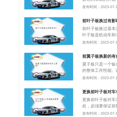
用有一定弹性的塑
板，因旧式车身上
发布时间：2023-07-17
介绍：1、分类：
轮处，必须要保证
前叶子板换过有影
轮胎型号尺寸用“
前叶子板换过基本
翼子板只是出现了
叶子板是机动车和
可以通过钣金或重
壳。符合流体力学
发布时间：2023-07-17
子板安装在前轮处
有车轮转动碰擦的
前翼子板换新的有
外凸出。3、更换
翼子板只是一个钣
通过原厂的焊接技
的整体工作性能。
有轿车叶子板独立
板，因旧式车身上
发布时间：2023-07-17
配易于整件更换。
板和后翼子板，前
限空间，因此设计
更换前叶子板对车
设计尺寸是否合适
更换前叶子板对车
学的考虑，后翼子
处，必须要保证前
体成为一个整体，
胎型号尺寸用车轮
发布时间：2023-07-17
子板，因为前翼子