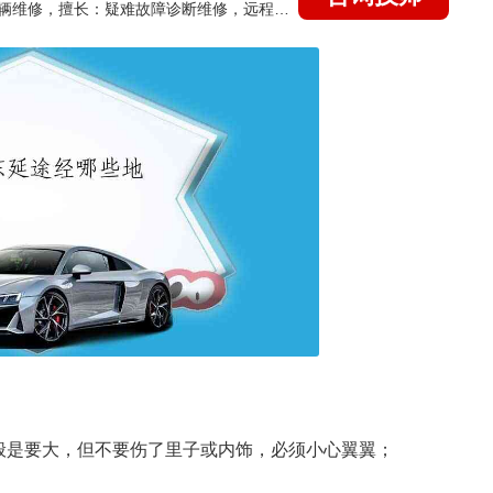
国家认证的汽车维修技师，15年德美日等各系车辆维修，擅长：疑难故障诊断维修，远程维修技术指导
般是要大，但不要伤了里子或内饰，必须小心翼翼；