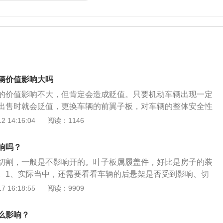
辆价值影响大吗
的价值影响不大，但肯定会造成贬值。只要机动车辆出现一定
出售时就会贬值，更换车辆的前翼子板，对车辆的整体安全性
为车辆的前翼子只是一个钣金配件，属于车辆的覆盖件，不属
 14:16:04
阅读：1146
的好坏只会影响车辆的外观，而不会影响车辆的整体工作性
也叫叶子板，可以有效的阻止机动车辆行驶的时候，由车轮卷
响吗？
磕碰车辆的底部，是起到一定的保护作用。一字板的部位是在
切割，一般是不影响开的。叶子板属履盖件，好比是房子的装
板，紧邻着车辆的发动机，是属于机动车辆的邻接构件。更换
。1、实际当中，还需要看看车辆的后悬架是否受到影响、切
并不算大修理。汽车大修主要是分3种，一种是大修理发动
、轮胎是否变形等等。如果都没事，是不影响开的。不过车辆
 16:18:55
阅读：9909
变速箱，也有一种是汽车底盘悬挂系统。无论是哪一种大修
割、焊接等修复的部位，就算是事故车了。如果是事故车，修
是非常之高的，甚至会达到汽车购买成本的三分之一。虽然更
多，并且回来卖二手车会贬值很多。2、附叶子板介绍：叶子
大修理，但也是不可以否定汽车贬值的客观事实。
么影响？
）也称翼子板，按照安装位置又分为前叶子板和后叶子板。是指机动