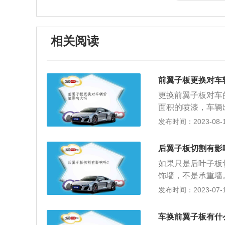
相关阅读
前翼子板更换对车
更换前翼子板对车
面积的喷漆，车辆
是没有影响的，因
发布时间：2023-08-12
于车体结构件，它
能。车辆前翼子板
后翼子板切割有影
起来的泥沙和砂石
如果只是后叶子板
机动车辆的侧面外
饰墙，不是承重墙
前叶子板，实际上
割是否需要动大梁
发布时间：2023-07-17
机，另一种是大修
只要有过整形、切
理，检修成本费全
复后强度会下降很
换前叶子板并不算
车换前翼子板有什
板（Fender