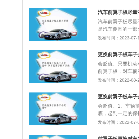
响到外观而不会影
发原厂配件。叶子
汽车前翼子板尽量
指机动车和非机动
汽车前翼子板尽量
是汽车侧围的一部
直接焊接上去的。
发布时间：2023-07-17
置似鸟翼而得名。
轮处，必须要保证
更换前翼子板车子
轮胎型号尺寸用车
会贬值。只要机动
在汽车行驶过程中
前翼子板，对车辆
使用的材料具有耐
覆盖件，不属于车
发布时间：2022-08-26
性的塑性材料做成
的阻止机动车辆行
到一定的保护作用
更换前翼子板车子
机，是属于机动车
会贬值。1、车辆
修主要是分3种，
底，起到一定的保
车底盘悬挂系统。
机，并且是机动车
发布时间：2022-07-06
以做到汽车购买成
要有三种，一种是
以否定汽车贬值的
大修理。无论哪种
的车体外板，因旧
前翼子板更换对车