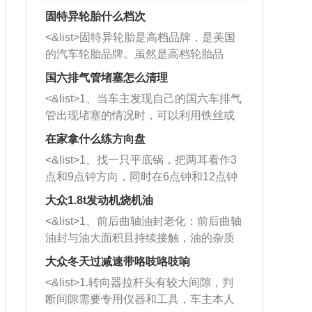
固特异轮胎什么档次
<&list>固特异轮胎是高档品牌，是美国
的汽车轮胎品牌。虽然是高档轮胎品
牌，但是中高低端的轮胎都有生产，这
国六排气管堵塞怎么清理
也是为了更好的开拓市场。
<&list>1、当车主发现自己的国六车排气
管出现堵塞的情况时，可以利用铁丝或
者是细棍，直接将杂物给取出来，如果
在家拿什么练方向盘
堵塞情况比较严重，也可以采取应急措
<&list>1、找一只平底锅，把两耳看作3
施。 <&list>2、直接利用木棍将所有的
点和9点钟方向，同时在6点钟和12点钟
杂物推到排气管里面的位置处，然后将
方向做一个标记。 <&list>2、双手握住
三元催化器拆解开，就可以将堵塞的东
大众1.8t发动机烧机油
平底锅两耳，然后往左打半圈、一圈、
西取出来。但如果是因为积碳过多引起
<&list>1、前后曲轴油封老化：前后曲轴
一圈半的练习，往右同样也要打相同的
的堵塞，就需要将三元催化器泡在草酸
油封与油大面积且持续接触，油的杂质
圈数。 <&list>3、最后强调要反复练
中进行清洗。 <&list>3、也可以利用清
和发动机内持续温度变化使其密封效果
习，这样就可以形成肌肉记忆，在真实
大众冬天过减速带咯吱咯吱响
洗剂对堵塞的情况得到解决，将清洗剂
逐渐减弱，导致渗油或漏油。<&list>2、
驾驶车辆时，不需要记忆也能打好方
放在燃油箱中，与燃油混合后，车辆启
<&list>1.转向器拉杆头有较大间隙，判
活塞间隙过大：积碳会使活塞环与缸体
向。
动时，就可以和汽油一起进入到燃烧
断间隙需要专用仪器和工具，车主本人
的间隙扩大，导致机油流入燃烧室中，