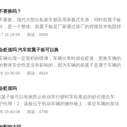
响汽车的整体工作性能，但是在修复的时候尽可能要求修理厂
板也称翼子板，按照安装位置又分为前叶子板和后叶子板，是
不要换吗？
车上的一种覆盖件。
不要换，现代大部分私家车都采用承载式车身，同时前翼子板
分，是一个整体。前翼子板是厂家通过原厂的焊接技术电阻焊
翼子板是遮盖车轮的车身外板，因旧式车身上该部件形状及位
 16:18:55
阅读：4900
按照安装位置又分为前翼子板和后翼子板，前翼子板安装在前
前轮转动及跳动时的最大极限空间，因此设计者会根据选定的
会贬值吗 汽车前翼子板可以换
轮跳动图来验证翼子板的设计尺寸是否合适。翼子板的作用：
车辆出现一定面积的喷漆，车辆出售时就会贬值，更换车辆的
，防止被车轮卷起的砂石、泥浆溅到车厢的底部。因此要求所
的整体安全性是没有影响的，因为车辆的前翼子是属于车辆的
气候老化和良好的成型加工性。有些车的前翼子板用有一定弹
体结构件。更换前翼子板车子会贬值吗车辆前翼子板可以有效
 10:30:06
阅读：4824
，塑性材料具有缓冲性，比较安全。
驶的时候，由车轮卷起来的泥沙和砂石磕碰车辆的底部，是起
。一字板的部位是在机动车辆的侧面外板，紧邻着车辆的发动
会贬值吗
辆的邻接构件。更换前叶子板，实际上并不算大修理。汽车大
前翼子板可以有效防止机动车行驶时车轮卷起的砂石撞击车
另一种是大修理发动机，另一种是大修变速箱，也有一种是汽
护作用；2、该板位于机动车辆的侧外板上，靠近车辆的发动
无论是哪一种大修理，检修成本费全是非常之高的，乃至还可
辆的相邻部件。更换前百叶窗实际上不是大修理。汽车大修主
 15:40:08
阅读：4798
本的三分之一。虽然更换前叶子板并不算大修理，但也是不可
发动机大修，另一种是变速箱大修，也有一种是底盘悬架系统
客观事实。汽车前翼子板可以换吗可以换。翼子板是遮住车轮
大修理，维修成本都很高，甚至可以达到汽车购置成本的三分
时代车的身上该构件形状及部位似鸟翼而得名。按照组装部位
的影响大吗