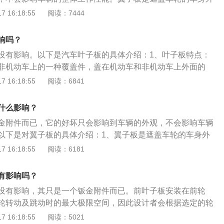
性材料做成。塑性材料具有缓冲性，比较安全。
该部件形状及位置似鸟翼而得名。以下是翼子板相关内容具体
 16:18:55
阅读：7444
按照安装位置又分为前翼子板和后翼子板，前翼子板安装在前
前轮转动及跳动时的最大极限空间，因此设计者会根据选定的
响吗？
车轮跳动图”来验证翼子板的设计尺寸是否合适。2、修复：如果
没有影响。以下是汽车叶子板的具体介绍：1、叶子板特点：
小凹痕或划痕的话最好不要进行更换，因为翼子板上的小凹痕
非机动车上的一种覆盖件，盖在机动车和非机动车上外面的
新喷漆进行修复。
，减小风阻系数，让车行驶更加平稳。2、前后叶子板：前叶
 16:18:55
阅读：6841
，必须要保证前轮转动及跳动时的最大极限空间。后叶子板没
问题，出于空气动力学的考虑，后叶子板略显拱形弧线并且向
什么影响？
说明：车身的侧围从A柱到后叶子板是一个整体，后叶子板厂家
金附件而已，它的好坏只会影响到车辆的外观，不会影响车辆
术直接焊接上去，汽修厂和保险公司都不建议随便更换。但也
以下是对翼子板的具体介绍：1、翼子板是遮盖车轮的车身外
，尤其是前叶子板，因为前叶子板的碰撞机会比较多，独立装
该部件形状及位置似鸟翼而得名。按照安装位置又分为前翼子
 16:18:55
阅读：6181
翼子板安装在前轮处，必须要保证前轮转动及跳动时的最大极
者会根据选定的轮胎型号尺寸用“车轮跳动图”来验证翼子板的
有影响吗？
。2、后翼子板没有车轮转动碰擦的问题，但是出于空气动力
没有影响，其只是一个钣金附件而已。前叶子板安装在前轮
板略显拱形弧线并且向外凸出。有些轿车的翼子板已与车身本
轮转动及跳动时的最大极限空间，因此设计者会根据选定的轮
生产时一气呵成。但也有轿车的翼子板独立安装，尤其是前翼
跳动图来验证叶子板的设计尺寸是否合适。叶子板的好坏只影
 16:18:55
阅读：5021
板的碰撞机会比较多，独立装配易于整件更换。