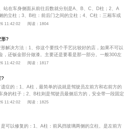
不过需要注意的是，抛光虽然能够顽固的水渍，但本身是消耗
1、站在车身侧面从前往后数就分别是A、B、C、D柱；2、A
漆面厚度降低，所以抛光次数越少越好。如果有需要，更建议
侧的立柱；3、B柱：前后门之间的立柱；4、C柱：三厢车或
行抛光，以免造成漆面损伤；3、平时需要定期做汽车保养，
璃两侧的立柱；5、D柱：只会在旅行轿车、MPV或SUV等车
 11:42:02
阅读：1804
保养。车脏了要及时清洗，洗车后可以选择给汽车打蜡，打蜡
等的命名，是从前向后，所有支撑车顶的立柱进行的依次命名。
成一层蜡层，有保护作用。此外，有条件的话可以选择封釉、
项目能够更好的保护车漆。
变形?
变形解决方法：1、你这个要找个手艺比较好的店，如果不可以
金，还钣金部分做漆。主要还是要看是那一部分。一般300左
形，一般不需要换，假如能整形过来就不需要换，假如特别坏，
 11:42:02
阅读：1817
做一块焊接上就OK了；3、然已经到了切割要弄的地步了，应
吧，既然已经这样了，就先修了吧，然后弄完转手就卖了吧，
?
这车估计你日后开起来，也没底气，心里不舒服，安全方面也
有遗症的：1、A柱，最简单的说就是驾驶员左前方和右前方的
轮胎变形很正常。
车身的柱子；2、B柱则是驾驶员最侧后方的，安全带一段固定
左右两侧的；3、C柱则是车的后排座椅最有两侧的车篷与车身
 11:42:02
阅读：1825
ABC柱最简单的区分方法就是，我们站在靠近驾驶座一侧的车
向观察整个车体。关于不常见的D柱，在一般的家用车上是不
长车上。
了是可以修复的：1、A柱：前风挡玻璃两侧的立柱。是左前方