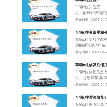
抛光机或洗车泥。
车辆c柱的位置：
型保养，抛光会使
柱：前风挡玻璃两
到专业的美容店进
者两厢车后风挡玻
发布时间：2021-04-26
同时也要注意漆面
型上出现ABCD
可以在车身表面形
镀膜或镀晶，这些
车辆c柱变形尾箱
车辆c柱变形尾箱
调的话就要进行钣
右吧；2、C柱变
发布时间：2021-04-26
就直接切割下，在
该是后轴都变形了
车辆c柱修复后遗症
亏点儿也就亏了，
车辆c柱修复后是
是个诟病，撞车后
柱，是连接车棚和
的柱子。也是分为
发布时间：2021-04-26
连接的柱子；4、
子的侧方，然后侧
车辆c柱喷漆修复?
多见的，多见于加
车辆c柱喷漆刮花