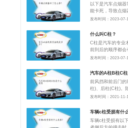
以下是汽车点烟器
乘人员的生命安全
能卡死，导致点烟
动，使弹簧片恢复
发布时间：2023-07-17
实体店购买相同类
决方法：对照盒盖
什么叫C柱？
拔子，取出熔断的
C柱是汽车的专业
前到后的顺序都会
柱。C柱用于支撑
发布时间：2023-07-17
排乘客的作用。在
前挡风玻璃与前车
汽车的A柱B柱C
子；C柱是后门玻
前风挡和前后门的
柱)、后柱(C柱
璃和左前车门之间
发布时间：2021-11-10
的那根柱子。C柱
非你喜欢看着后面
车辆c柱受损有什
(B柱)、后柱(C
车辆c柱受损有以
汽车来说，ABC
者侧后方的撞击时