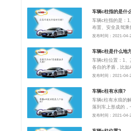
的车，天窗里面的
以从这个角度说，
就会产生异响；3
车辆c柱指的是什么
车，他也会出现天
车辆c柱指的是：
整体的做工用料有
布置、安全及驾乘
装过导航排线什么
舱内的成员有重要
发布时间：2021-04-26
有效避免驾驶舱及
的生命安全有重要
车辆c柱是什么地方
性大大提高。
车辆c柱位置：1
各自的矛盾，比如
2、B柱是哪儿，
发布时间：2021-04-26
如果俩人前后排同
很重要，它承受着
车辆c柱有水痕?
时在B柱内部还要
车辆c柱有水痕的
传递；3、B柱都
落到车上形成的，
设计者们的责任就
氧化钙。对于白车
发布时间：2021-04-26
在后面，对视线遮
剂、去污蜡或洗车
寸大一些也有它的
洗，如果擦不掉，
车辆c柱位置?