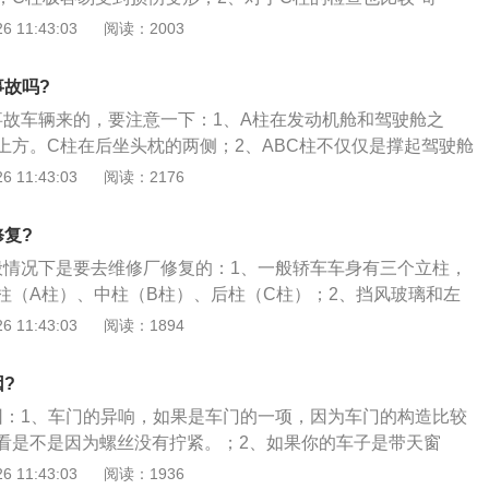
ABC柱能够有效避免驾驶舱被挤压变形，对车内乘客起到保护
检查之外，最主要的一项就是打开后备箱盖查看后备箱两侧上的
 11:43:03
阅读：2003
形或者钣金修复的迹象，其次查看这里的激光焊点是否规整。
钣金的迹象，焊点并不规整，那么很有可能这辆车受到过来自
事故吗?
有可能伤及C柱；3、另外在检查时，我们可以用手指甲掐一掐
事故车辆来的，要注意一下：1、A柱在发动机舱和驾驶舱之
侧的胶质，看下胶质是否均匀完整，有没有龟裂的情况。如果
上方。C柱在后坐头枕的两侧；2、ABC柱不仅仅是撑起驾驶舱
或者重新涂抹的痕迹，那么也有可能是C柱受伤修复之后造成
而且对驾驶舱内的成员有重要的保护作用，在车辆发生翻滚或
 11:43:03
阅读：2176
C柱能够有效避免驾驶舱被挤压变形，所以；3、ABC柱的强度
有重要意义，一些高挡车的ABC柱是和车身包括车架一体化
修复?
高。另一个方面，ABC柱也是一些装置的“必经之路”比如部分
般情况下是要去维修厂修复的：1、一般轿车车身有三个立柱，
（B柱）、照明音响装置，甚至安全气囊都可以安置在上面。
柱（A柱）、中柱（B柱）、后柱（C柱）；2、挡风玻璃和左
A柱；3、其实汽车的A柱，B柱，C柱都有自己不同的功能，但
 11:43:03
阅读：1894
盾，比如A柱的视野与刚度之间的矛盾，B柱的刚度与便利性的
司机们都会有一种感受，如果驾驶者视线的角度没有遮挡该多
?
实说明的是一个舒适性问题，但在汽车设计者看来这是一个矛
因：1、车门的异响，如果是车门的一项，因为车门的构造比较
，驾驶者通过A柱处的视线，双目重叠角为5---6度，如果按照
看是不是因为螺丝没有拧紧。；2、如果你的车子是带天窗
出发，这个重叠角越小越好，A柱越薄越好，但在设计者眼里
有没有异响，天窗的异响的话一般都很正常，因为开了很多年
 11:43:03
阅读：1936
问题，很显然他得保证A柱的高刚度，以减小安全的风险，所