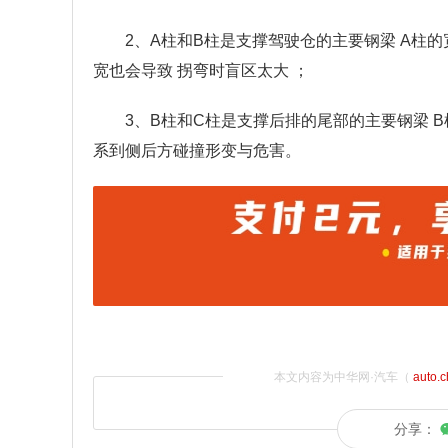
2、A柱和B柱是支撑驾驶仓的主要钢梁 A柱
宽也会导致 拐弯时盲区太大 ；
3、B柱和C柱是支撑后排的尾部的主要钢梁 
系到侧后方碰撞形变与危害。
本文内容为中华网·汽车（
auto.
分享：