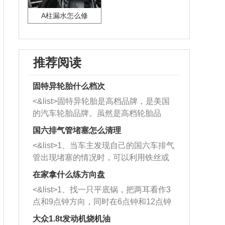
A柱漏水怎么修
推荐阅读
固特异轮胎什么档次
<&list>固特异轮胎是高档品牌，是美国
的汽车轮胎品牌。虽然是高档轮胎品
牌，但是中高低端的轮胎都有生产，这
国六排气管堵塞怎么清理
也是为了更好的开拓市场。
<&list>1、当车主发现自己的国六车排气
管出现堵塞的情况时，可以利用铁丝或
者是细棍，直接将杂物给取出来，如果
在家拿什么练方向盘
堵塞情况比较严重，也可以采取应急措
<&list>1、找一只平底锅，把两耳看作3
施。 <&list>2、直接利用木棍将所有的
点和9点钟方向，同时在6点钟和12点钟
杂物推到排气管里面的位置处，然后将
方向做一个标记。 <&list>2、双手握住
三元催化器拆解开，就可以将堵塞的东
大众1.8t发动机烧机油