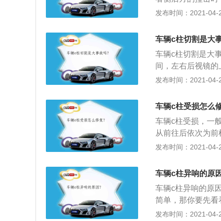
滚或倾覆的时候，
特”，除了正常的
发布时间：2021-04-26
作用。
金属框架是否有变
如果发现框架有被
车辆c柱切割是大
于后方的撞击，也
车辆c柱切割是大
左右翼子板后端内
间，左右后视镜的
发现了胶质有断裂
车顶的金属柱子，
发布时间：2021-04-26
的。
倾覆的时候，AB
对车内的生命来说
车辆c柱受损怎么
的，安全性大大提
车辆c柱受损，一
电器线路、安全带
从前往后依次为前
前车门之间的柱叫
发布时间：2021-04-26
同时又有各自的矛
矛盾等；4、可能
车辆c柱异响的原因
好，宽阔的感受其
车辆c柱异响的原
盾；5、一般情况下
简单，那你要先看
驾驶者的舒适角度
的，那你要看天窗
发布时间：2021-04-26
就得需要一个平衡