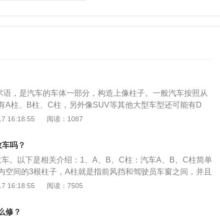
术语，是汽车的车体一部分，构造上像柱子。一般汽车按照从
有A柱、B柱、C柱，另外像SUV等其他大型车型还可能有D
车身最前方，位于前风挡玻璃两侧的立柱，左右后视镜的上
 16:18:55
阅读：1087
除了起到连接车顶跟车身的作用之外，还有一个更重要的作
前部在发生意外事故的时候，能够保护保护乘员舱不变形、防
故车吗？
件侵入乘员舱的作用，进一步保护乘员舱的完整。B柱是指汽
故车。以下是相关介绍：1、A、B、C柱：汽车A、B、C柱简单
根立柱，它在汽车上顶天立地，上支顶棚，下接地板，就像汽
内空间的3根柱子，A柱就是指前风挡和驾驶员车窗之间，并且
事实上它也确实起着中流砥柱的作用，对于提高乘员舱的强度
前腿”；B柱是前排驾驶室和后排驾驶室中间的那根“脊梁”；C
 16:18:55
阅读：7505
面碰撞具有非常重要的意义。D柱，一般常见于SUV和MPV车
窗和后风挡那根“后腿”。A、B、C柱，为您支撑起车内的安全
车顶和车厢直接的连接处。A柱、B柱、C柱和D柱都是支撑车
A、B、C柱经过切割、焊接等操作后，已经远达不到保护乘客
部分。强度越高，车身抗撞击能力越强。
么修？
当车辆再次发生翻滚事故时，焊接点很容易发生断裂，届时司