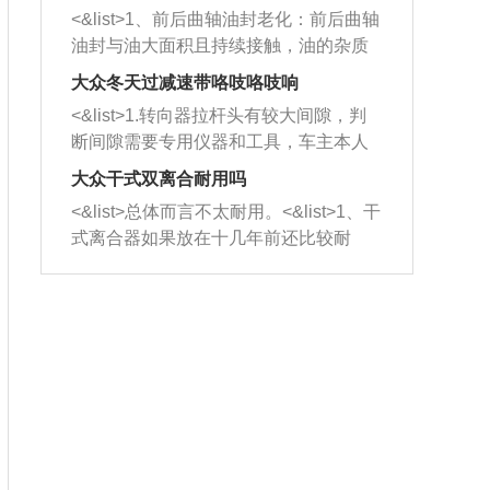
平底锅两耳，然后往左打半圈、一圈、
西取出来。但如果是因为积碳过多引起
<&list>1、前后曲轴油封老化：前后曲轴
一圈半的练习，往右同样也要打相同的
的堵塞，就需要将三元催化器泡在草酸
油封与油大面积且持续接触，油的杂质
圈数。 <&list>3、最后强调要反复练
中进行清洗。 <&list>3、也可以利用清
和发动机内持续温度变化使其密封效果
习，这样就可以形成肌肉记忆，在真实
大众冬天过减速带咯吱咯吱响
洗剂对堵塞的情况得到解决，将清洗剂
逐渐减弱，导致渗油或漏油。<&list>2、
驾驶车辆时，不需要记忆也能打好方
放在燃油箱中，与燃油混合后，车辆启
<&list>1.转向器拉杆头有较大间隙，判
活塞间隙过大：积碳会使活塞环与缸体
向。
动时，就可以和汽油一起进入到燃烧
断间隙需要专用仪器和工具，车主本人
的间隙扩大，导致机油流入燃烧室中，
室，最后形成废气排出，就可以让三元
无法制作，需要将车辆送到修理厂或4s
造成烧机油。<&list>3、机油粘度。使用
大众干式双离合耐用吗
催化器得到清洗，排气管堵塞的情况就
店；<&list>2.车辆半轴套管防尘罩破
机油粘度过小的话，同样会有烧机油现
<&list>总体而言不太耐用。<&list>1、干
能够得到解决。
裂，破裂后会出现漏油现象，使半轴磨
象，机油粘度过小具有很好的流动性，
式离合器如果放在十几年前还比较耐
损严重，磨损的半轴容易损坏，产生异
容易窜入到气缸内，参与燃烧。<&list>
用，但是由于现在的汽车发动机动力输
响；<&list>3.稳定器的转向胶套和球头
4、机油量。机油量过多，机油压力过
出越来越高，使得干式离合器散热不足
老化，一般是使用时间过长造成的。解
大，会将部分机油压入气缸内，也会出
的缺陷也逐渐暴露出来。<&list>2、由于
决方法是更换新的质量好的转向橡胶套
现烧机油。<&list>5、机油滤清器堵塞：
干式双离合的工作环境暴露在空气中，
和球头。
会导致进气不畅，使进气压力下降，形
而离合器的散热也是通离合器罩上面的
成负压，使机油在负压的情况下吸入燃
几个小孔来进行散热。但是在行驶过程
烧室引起烧机油。<&list>6、正时齿轮或
中变速箱需要换挡，就不得不使得离合
链条磨损：正时齿轮或链条的磨损会引
器频繁工作。<&list>3、长时间的低速行
起气阀和曲轴的正时不同步。由于轮齿
驶以及过于频繁的启停，导致离合器的