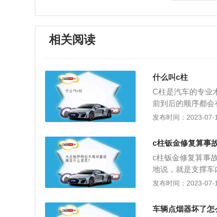
相关阅读
什么叫c柱
C柱是汽车的专业
前到后的顺序都会
柱。A柱的位置是
发布时间：2023-07-17
方。车辆上的A柱
用。那就是当汽车
c柱钣金修复算事
止悬架或一些零部
c柱钣金修复算事
车前后门之间的那
地说，就是支撑车
车上的中流砥柱。
连接后视镜的那根“
发布时间：2023-07-17
和刚性以及应付侧
柱就是连接后三角
型，位于车身后部
空间。2、原因：
辆结构强度的主要
车辆点烟器坏了怎
安全的刚度要求，