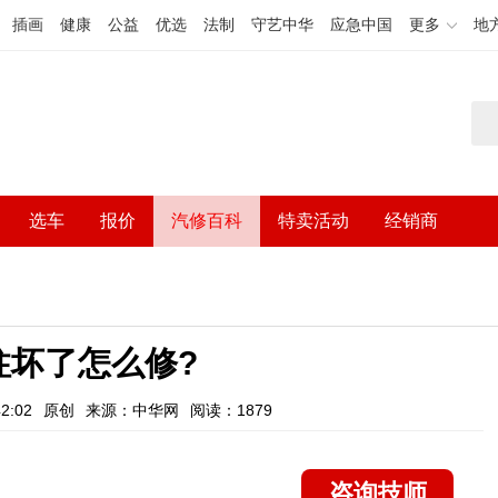
插画
健康
公益
优选
法制
守艺中华
应急中国
更多
地
选车
报价
汽修百科
特卖活动
经销商
柱坏了怎么修?
2:02
原创
来源：中华网
阅读：1879
咨询技师