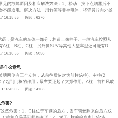
常见的故障原因及相应解决方法：1、松动，按下点烟器后不
将难以保证。
器不能通电。解决方法：用竹签等非导电体，将弹簧片向外拨
原位。2、点烟器出现故障，无法使用。解决方法：在网上或
 16:18:55
阅读：6270
型的点烟器。3、不合理使用造成电线短路，烧毁保险丝。解
内侧的保险丝位置指示图，找到点烟器保险的位置，用保险丝
保险丝，换上新点烟器保险丝。
术语，是汽车的车体一部分，构造上像柱子。一般汽车按照从
有A柱、B柱、C柱，另外像SUV等其他大型车型还可能有D
车顶和后挡风，当车辆后方受到撞击时，C柱也在有一些保护后
 16:18:55
阅读：5050
外观方面，C柱是令车身整体线条流畅、美观的重要一环。A柱
门玻璃当中的柱子；B柱是前门玻璃与后门玻璃之间的立柱
柱是什么意思
璃与后挡风玻璃之间的柱子。
玻璃两侧有三个立柱，从前往后依次为前柱(A柱)、中柱(B
)。除了起到门框的作用，最主要还起了支撑作用。A柱：前挡风玻
的柱子，左转弯时会挡你视线的。B柱：位于前门和后门之间
 16:43:05
阅读：4168
：后挡风玻璃两边的柱子，一般转弯的时候不会挡你视线，除
转弯。轿车车身有三个立柱，从前往后依次为前柱(A柱)、中柱
么危害?
柱)。对于轿车而言，立柱除了支撑作用，也起到门框的作用。对
下这些危害：1、C柱位于车辆的后方，当车辆受到来自后方或
柱的强度是汽车安全性的一个重要指标。这是因为在车辆发生翻
，C柱极容易受到损伤变形；2、对于C柱的检查也比较“奇