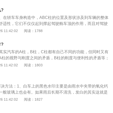
导轨都会落用小石子或者是灰尘什么的，时间长了密封不严，
A柱不是越小越好。
、这种问题其实也不是大问题，一般你像宝马奔驰这样的豪华
?
窗异响的情况。中控台的异响，中控台的异响一般来说跟车子
1、在轿车车身构造中，ABC柱的位置及形状涉及到车辆的整体
关系。你要考虑到你的车子之前有没有拆过中控面板，有没有
舒适性，它们不仅仅起到撑起驾驶舱车顶的作用，而且对驾驶
的，有没有装回去的时候还是完好无损的。
的保护作用；2、在车辆发生翻滚或倾覆的时候，ABC柱能够
 11:42:02
阅读：1788
乘员舱被挤压变形；3、所以，ABC柱的强度对驾驶员及乘客
意义，一些高挡车的ABC柱是和车身包括车架一体化的，安全
?
、其实汽车的A柱，B柱，C柱都有自己不同的功能，但同时又有
A柱的视野与刚度之间的矛盾，B柱的刚度与便利性的矛盾等；
B柱又称中柱，位于前门和后门之间。我不知道您发现没发现，
 11:42:02
阅读：1803
时开门，中间会有一柱的隔阂，降低了一些便利性。但B柱却
两方面的压力，一是支撑车顶盖，二是承受前后门的压力。同
加装一些附加零件，比如前排安全带，所以为了更好的达到力
解决方法：1、白车上的黑色水印主要是由雨水中夹带的氧化钙
会外凸。可见B柱的刚度与您上下车的便利性多少有些冲突，而
一般玻璃上也会有。如果雨后长期不清洗，发白的其实这就是
是改变技术提高刚度的同时降低重量。C柱又称后柱，因为是
上的流水痕，我们可以用专业的清洗产品去除，如：水渍清洁
 11:42:02
阅读：1827
挡的机会不多，所以设计者们往往会把它造的尺寸大一些。尺
泥；2、对于水痕，可以先尝试用毛巾或海绵浸湿清洗剂擦
考虑，它追求的是后柱与车身的密封性。
则说明水印已经渗入车漆了，这是只能通过抛光处理，可以用