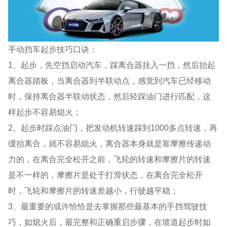
手动挡车起步技巧口诀：
1、起步，先空挡启动汽车，踩离合器挂入一挡，然后抬起
离合器踏板，当离合器到半联动点，感觉到汽车已经移动
时，保持离合器半联动状态，然后轻踩油门进行匹配，这
样起步不容易熄火；
2、起步时踩点油门，把发动机转速踩到1000多点转速，再
缓抬离合，就不容易熄火，离合器本身就是靠摩擦传递动
力的，在离合完全松开之前，飞轮的转速和摩擦片的转速
是不一样的，摩擦片是处于打滑状态，在离合完全松开
时，飞轮和摩擦片的转速差越小，行驶越平稳；
3、最重要的或许恰恰是去掌握那些最基本的手挡驾驶技
巧，如熄火后，最完整和正确重启步骤，在坡道起步时如