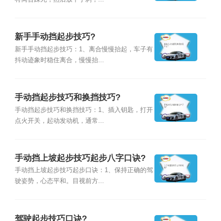
新手手动挡起步技巧?
新手手动挡起步技巧：1、离合慢慢抬起，车子有
抖动迹象时稳住离合，慢慢抬...
手动挡起步技巧和换挡技巧?
手动挡起步技巧和换挡技巧：1、插入钥匙，打开
点火开关，起动发动机，通常...
手动挡上坡起步技巧起步八字口诀?
手动挡上坡起步技巧起步口诀：1、保持正确的驾
驶姿势，心态平和。目视前方...
驾驶起步技巧口诀?