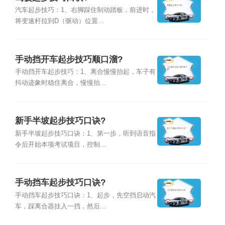
汽车起步技巧：1、右脚踩住制动踏板，前进时，
将变速杆拉到D（驱动）位置...
手动挡开车起步技巧顺口溜?
手动挡开车起步技巧：1、离合慢慢抬起，车子有
抖动迹象时稳住离合，慢慢抬...
新手半坡起步技巧口诀?
新手半坡起步技巧口诀：1、第一步，听到语音指
令后开始本项考试项目，控制...
手动挡车起步技巧口诀?
手动挡车起步技巧口诀：1、起步，先空挡启动汽
车，踩离合器挂入一挡，然后...