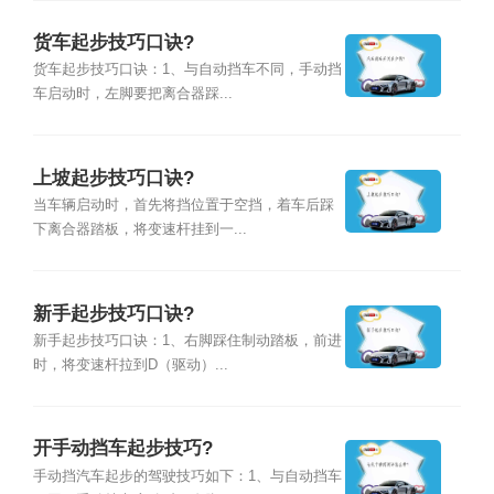
货车起步技巧口诀?
货车起步技巧口诀：1、与自动挡车不同，手动挡
车启动时，左脚要把离合器踩...
上坡起步技巧口诀?
当车辆启动时，首先将挡位置于空挡，着车后踩
下离合器踏板，将变速杆挂到一...
新手起步技巧口诀?
新手起步技巧口诀：1、右脚踩住制动踏板，前进
时，将变速杆拉到D（驱动）...
开手动挡车起步技巧?
手动挡汽车起步的驾驶技巧如下：1、与自动挡车