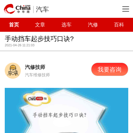
汽车
首页
文章
选车
汽修
百科
手动挡车起步技巧口诀?
2021-04-26 11:21:03
汽修技师
我要咨询
汽车维修技师