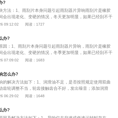
办?
决方法：1、雨刮片本身问题引起雨刮器片异响雨刮片是橡胶
间会出现老化、变硬的情况，冬天更加明显，如果已经刮不干
的解决方法就是直接更换新的雨刮片。一般雨刮片建议一到两
 09:12:02
阅读：1727
2、雨刮片和挡风玻璃之间夹杂异物导致的异响当打开雨刮器
和前挡风玻璃发生摩擦的尖锐声音，车主可以检查清理一下雨
么办?
异物。保证雨刮片部位清洁；3、雨刮连杆衬套摩擦发出的声
原因：1、雨刮片本身问题引起雨刮器片异响，雨刮片是橡胶
杆机构会出现老化，雨刮臂弹簧弹性下降，衬套也会随之磨
间会出现老化、变硬的情况，冬季更加明显，如果已经刮不干
检查雨刮臂或雨刮连杆衬套，如果磨损严重需要进行更换；
的解决办法就是直接更换新的雨刮片。一般雨刮片建议一到两
 07:09:02
阅读：1683
的异响如果雨刮电机自身发出异响，很有可能是电机寿命终止
2、雨刮片和风挡玻璃之间夹杂异物导致的异响，当开启雨刮
的修理店进行更详细检查。
片和前风挡玻璃发生摩擦的尖锐声音，车主可以检查清理一下
响怎么办?
的异物，保证雨刮片部位清洁；3、雨刮连杆衬套摩擦发出的
响的解决方法如下：1、润滑油不足，是否按照规定使用双曲
刮连杆机构会出现老化，雨刮臂弹簧弹性下降，衬套也会随之
动齿轮调整不当，轮齿接触齿合不好，发出噪音；添加润滑
请检查雨刮臂或雨刮连杆衬套；4、雨刮电机发出的异响，如
齿轮磨损，或者主动齿轴承松旷，不能有效的约束主动齿轮；
 06:29:02
阅读：1648
出异响，很有可能是电机寿命终止前的表现，建议到专业的维
生异响；更换部件即可；3、差速器行星齿轮磨损、半轴齿轮
查。
异响。更换垫圈或更换配件即可。
么办?
原因及解决方法如下：1、异响仅在怠速或低速运转时存在。