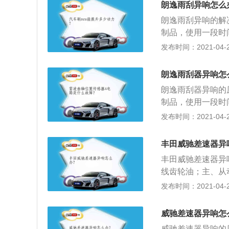
朗逸雨刮异响怎么
朗逸雨刮异响的解
制品，使用一段时
净了，最简单有效
发布时间：2021-04-26
年更换一次即可；
时，会出现雨刮片
朗逸雨刮器异响怎
刮片或雨刮下边的
朗逸雨刮器异响的
音车龄久了雨刮连
制品，使用一段时
损，甚至脱落。请
净了，最简单有效
发布时间：2021-04-26
4、雨刮电机发出
年更换一次即可；
前的表现。到专业
器时，会出现雨刮
丰田威驰差速器异
雨刮片或雨刮下边
丰田威驰差速器异
声音，车龄久了雨
线齿轮油；主、从
磨损，甚至脱落。
油；2、主、从动
发布时间：2021-04-26
果雨刮电机自身发
差速器轴承松；产
修厂进行更详细检
与垫圈磨损。产生
威驰差速器异响怎
威驰差速器异响的