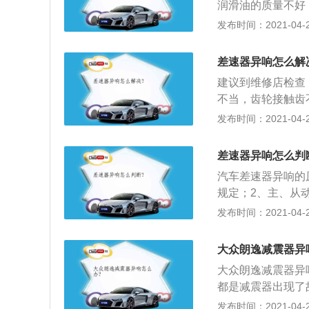
润滑油的质量不好
油；2、差速器的
发布时间：2021-04-28
摩擦就会引起差速
当，同上，如果齿
差速器异响怎么解
重新调整了。
建议到维修店检查
不当，齿轮接触齿
动，不能有效抑制
发布时间：2021-04-28
轮和垫圈磨损。
差速器异响怎么判
汽车差速器异响的
规定；2、主、从
齿轮磨损，或主动
发布时间：2021-04-28
速器行星齿轮磨损
处理。
大众朗逸减震器异
大众朗逸减震器异
都是减震器出现了
成的影响，你可以
发布时间：2021-04-28