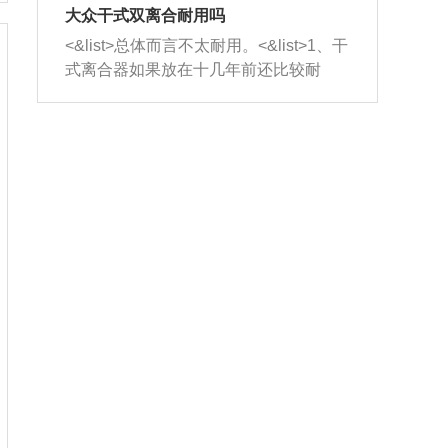
室，最后形成废气排出，就可以让三元
无法制作，需要将车辆送到修理厂或4s
造成烧机油。<&list>3、机油粘度。使用
大众干式双离合耐用吗
催化器得到清洗，排气管堵塞的情况就
店；<&list>2.车辆半轴套管防尘罩破
机油粘度过小的话，同样会有烧机油现
<&list>总体而言不太耐用。<&list>1、干
能够得到解决。
裂，破裂后会出现漏油现象，使半轴磨
象，机油粘度过小具有很好的流动性，
式离合器如果放在十几年前还比较耐
损严重，磨损的半轴容易损坏，产生异
容易窜入到气缸内，参与燃烧。<&list>
用，但是由于现在的汽车发动机动力输
响；<&list>3.稳定器的转向胶套和球头
4、机油量。机油量过多，机油压力过
出越来越高，使得干式离合器散热不足
老化，一般是使用时间过长造成的。解
大，会将部分机油压入气缸内，也会出
的缺陷也逐渐暴露出来。<&list>2、由于
决方法是更换新的质量好的转向橡胶套
现烧机油。<&list>5、机油滤清器堵塞：
干式双离合的工作环境暴露在空气中，
和球头。
会导致进气不畅，使进气压力下降，形
而离合器的散热也是通离合器罩上面的
成负压，使机油在负压的情况下吸入燃
几个小孔来进行散热。但是在行驶过程
烧室引起烧机油。<&list>6、正时齿轮或
中变速箱需要换挡，就不得不使得离合
链条磨损：正时齿轮或链条的磨损会引
器频繁工作。<&list>3、长时间的低速行
起气阀和曲轴的正时不同步。由于轮齿
驶以及过于频繁的启停，导致离合器的
或链条磨损产生的过量侧隙，使得发动
温度不断升高，而低速行驶时空气流动
机的调节无法实现：前一圈的正时和下
效率不高，无法将离合器中的热量有效
一圈可能就不一样。当气阀和活塞的运
的带走，导致离合器内部的温度不断升
动不同步时，会造成过大的机油消耗。
高，加速离合器的磨损。
解决方法：更换正时齿轮或链条。<&list
>7、内垫圈、进风口破裂：新的发动机
设计中，经常采用各种由金属和其他材