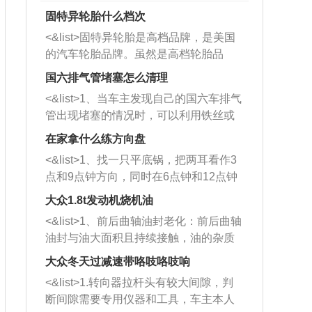
固特异轮胎什么档次
<&list>固特异轮胎是高档品牌，是美国
的汽车轮胎品牌。虽然是高档轮胎品
牌，但是中高低端的轮胎都有生产，这
国六排气管堵塞怎么清理
也是为了更好的开拓市场。
<&list>1、当车主发现自己的国六车排气
管出现堵塞的情况时，可以利用铁丝或
者是细棍，直接将杂物给取出来，如果
在家拿什么练方向盘
堵塞情况比较严重，也可以采取应急措
<&list>1、找一只平底锅，把两耳看作3
施。 <&list>2、直接利用木棍将所有的
点和9点钟方向，同时在6点钟和12点钟
杂物推到排气管里面的位置处，然后将
方向做一个标记。 <&list>2、双手握住
三元催化器拆解开，就可以将堵塞的东
大众1.8t发动机烧机油
平底锅两耳，然后往左打半圈、一圈、
西取出来。但如果是因为积碳过多引起
<&list>1、前后曲轴油封老化：前后曲轴
一圈半的练习，往右同样也要打相同的
的堵塞，就需要将三元催化器泡在草酸
油封与油大面积且持续接触，油的杂质
圈数。 <&list>3、最后强调要反复练
中进行清洗。 <&list>3、也可以利用清
和发动机内持续温度变化使其密封效果
习，这样就可以形成肌肉记忆，在真实
大众冬天过减速带咯吱咯吱响
洗剂对堵塞的情况得到解决，将清洗剂
逐渐减弱，导致渗油或漏油。<&list>2、
驾驶车辆时，不需要记忆也能打好方
放在燃油箱中，与燃油混合后，车辆启
<&list>1.转向器拉杆头有较大间隙，判
活塞间隙过大：积碳会使活塞环与缸体
向。
动时，就可以和汽油一起进入到燃烧
断间隙需要专用仪器和工具，车主本人
的间隙扩大，导致机油流入燃烧室中，