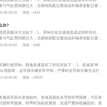
塞与气缸壁间隙过大；活塞销装配过紧或连杆轴承装配过紧；
过大；配气凸轮轮廓磨损；起动抓松动而使皮带轮发响（在转
 06:29:02
阅读：1631
2、维持在某转速时声响紊乱，急减速时相继发出短暂声响。
轮轴正时齿轮破裂或其固定螺母松动；曲轴折断；活塞销衬套
么办?
间隙过大或其衬套松旷；3、异响在发动机急加速时出现，维
原因及解决方法如下：1、异响仅在怠速或低速运转时存在。
仍存在。发响的原因有：连杆轴承松旷、轴瓦烧熔或尺寸不符
塞与气缸壁间隙过大；活塞销装配过紧或连杆轴承装配过紧；
松旷或轴瓦烧容；活塞销折断；曲轴折断。
过大；配气凸轮轮廓磨损；起动抓松动而使皮带轮发响（在转
 03:43:02
阅读：1585
2、维持在某转速时声响紊乱，急减速时相继发出短暂声响。
轮轴正时齿轮破裂或其固定螺母松动；曲轴折断；活塞销衬套
间隙过大或其衬套松旷；3、异响在发动机急加速时出现，维
车辆行驶异响。朗逸差速器坏了的症状如下： 1、差速器“咚
仍存在。发响的原因有：连杆轴承松旷、轴瓦烧熔或尺寸不符
器出现故障，会导致车辆异常声响，严重时会导致车辆无法行
松旷或轴瓦烧容；活塞销折断；曲轴折断。
法转弯或者只能直线行驶。差速器坏了无法工作。两个驱动半轴
 18:45:06
阅读：10070
，左右车轮的转速保持一致，导致汽车将只能直线行驶，不能
困难，汽车差速器损坏，会导致轮胎转弯困难，转弯时加剧其磨
械损伤。影响到车辆转弯困难。
差速器安装在变速箱内。差速器损坏会导致转弯困难，汽车差
轮胎转弯困难，转弯时加剧其磨损，造成严重的机械损伤。差