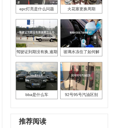
epc灯亮是什么问题
火花塞更换周期
驾驶证到期没有换,逾期
玻璃水冻住了如何解
怎么办??
决？
bba是什么车
92号95号汽油区别
推荐阅读