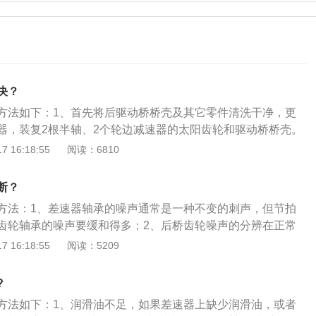
决？
方法如下：1、首先将后驱动桥桥壳及其它零件清洗干净，更
器，装复2根半轴、2个轮边减速器的太阳齿轮和驱动桥桥壳。
桥和2个轮边减速器内加注新齿轮油。3、用起重机吊起机架，
 16:18:55
阅读：6810
装到位。4、装配好后驱动桥与机架、主传动器及制动器等，
响故障时，可以根据上面的内容进行检查维修。
断？
方法：1、差速器轴承的噪声通常是一种不变的刺声，但节拍
齿轮轴承的噪声要缓和得多；2、后桥齿轮噪声的分辨在正常
差速器半轴齿轮和行星齿轮几乎没有相对运动，所以听不到噪
 16:18:55
阅读：5209
够使左、右(或前、后)驱动轮实现以不同转速转动的机构。主
、两个行星齿轮及齿轮架组成，其功用是当汽车转弯行驶或在
?
，使左右车轮以不同转速滚动，即保证两侧驱动车轮作纯滚动
方法如下：1、润滑油不足，如果差速器上缺少润滑油，或者