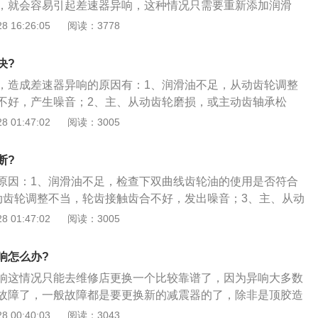
，就会容易引起差速器异响，这种情况只需要重新添加润滑
齿轮磨损，在工作时就不能和其他的零件相互匹配，零件间的
 16:26:05
阅读：3778
器异响，这种情况要重新更换差速器齿轮；3、齿轮调整不
轮之间的间距没有调好，也会引起异响，这种情况要对其进行
决?
，造成差速器异响的原因有：1、润滑油不足，从动齿轮调整
不好，产生噪音；2、主、从动齿轮磨损，或主动齿轴承松
主动齿轮；3、差速器轴承销、差速器行星齿轮磨损、半轴齿
 01:47:02
阅读：3005
断?
原因：1、润滑油不足，检查下双曲线齿轮油的使用是否符合
动齿轮调整不当，轮齿接触齿合不好，发出噪音；3、主、从动
齿轴承松动，不能有效抑制主动齿轮；4、差速器轴承松或差
 01:47:02
阅读：3005
、半轴齿轮和垫圈磨损等各种原因引起的异响，应及时检测和
响怎么办?
响这情况只能去维修店更换一个比较靠谱了，因为异响大多数
故障了，一般故障都是要更换新的减震器的了，除非是顶胶造
检查看看减震器顶胶有没有坏，如果坏了可以更换顶胶，如果
 00:40:03
阅读：3043