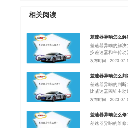
相关阅读
差速器异响怎么解
差速器异响的解决
换差速器和主传动
2、然后向后驱动
发布时间：2023-07-17
将驱动桥和车轮安
如果发现差速器异
差速器异响怎么判
差速器异响的判断
比减速器圆锥主动
直线行驶时，由于
发布时间：2023-07-17
声。汽车差速器能
要由左右半轴齿轮
差速器异响怎么修
不平路面上行驶时
差速器异响的维修
运动。