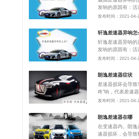
发响的原因有：活
挺杆与其导孔间隙
发布时间：2021-04-26
速改变时明显）；
发响的原因有：凸
轩逸差速器异响怎
松旷；凸轮轴轴向
轩逸差速器异响的
持高速运转时声响
发响的原因有：活
而转动；曲轴轴承
挺杆与其导孔间隙
发布时间：2021-04-26
速改变时明显）；
发响的原因有：凸
朗逸差速器症状
松旷；凸轮轴轴向
差速器损坏会导致
持高速运转时声响
咚”响，代表差速
而转动；曲轴轴承
驶； 2、车辆无
发布时间：2021-04-23
之间会以刚性连接
转弯； 3、转弯
朗逸差速器在哪
损，造成严重的机
在变速器内。朗逸
速器损坏，会导致