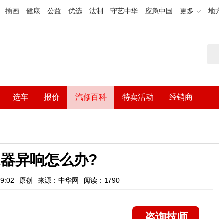
插画
健康
公益
优选
法制
守艺中华
应急中国
更多
地
选车
报价
汽修百科
特卖活动
经销商
器异响怎么办?
9:02
原创
来源：中华网
阅读：1790
咨询技师