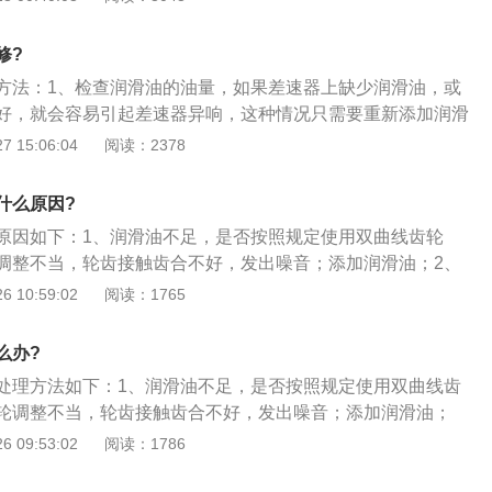
本身问题了，请及时去维修店处理。注意更换周期和选购：
请务必核实车的车型、排量等信息，以确保买到正确型号的配
修?
车保养手册；2、每辆车上有四根减震器，分别是前左、前
方法：1、检查润滑油的油量，如果差速器上缺少润滑油，或
如果减振器需要更换，最好一次换两根，有一根前或者后减振
好，就会容易引起差速器异响，这种情况只需要重新添加润滑
前减或者后减振器两跟一汽换掉，避免汽车平衡受力不均匀，
器是否齿轮磨损，在工作时就不能和其他的零件相互匹配，零
 15:06:04
阅读：2378
同，出现减振器问题；3、选择优质的产品，假冒减振器虽然
起差速器异响，这种情况要重新更换差速器齿轮；3、检查齿
却不到原装减振器的一半，在拉伸过程中会因密封不好而导致
轮之间的间距没有调好，也会引起异响，这种情况要对其进行
起不到减振作用，行车时会产生严重的颠簸感，更有甚者，在
什么原因?
然失效，引起车身倾斜，人车安全会受到严重威胁。
原因如下：1、润滑油不足，是否按照规定使用双曲线齿轮
调整不当，轮齿接触齿合不好，发出噪音；添加润滑油；2、
，或者主动齿轴承松旷，不能有效的约束主动齿轮；差速器轴
 10:59:02
阅读：1765
更换部件即可；3、差速器行星齿轮磨损、半轴齿轮与垫圈磨
换垫圈或更换配件即可。
么办?
处理方法如下：1、润滑油不足，是否按照规定使用双曲线齿
轮调整不当，轮齿接触齿合不好，发出噪音；添加润滑油；
磨损，或者主动齿轴承松旷，不能有效的约束主动齿轮；差速
 09:53:02
阅读：1786
响；更换部件即可；3、差速器行星齿轮磨损、半轴齿轮与垫
。更换垫圈或更换配件即可。