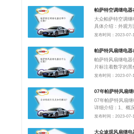
良；如果有常闭触
破，帕萨特领驭仍
比较大，则也为不
帕萨特空调继电器
风扇继电器，只有
大众帕萨特空调继
萨特B5基础上升级
具体介绍：外观方
相同的样式。内饰
发布时间：2023-07-17
排双安全气囊、前
P等多种装备，保证
帕萨特风扇继电器
功率三种动力，其中1
帕萨特风扇继电器
的是7挡干式双离合变
片标注着数字的黑
扭矩，高功率版本可以
器是一种电控制器
发布时间：2023-07-17
匹配7挡湿式双离
电路中使被控量发
路)和被控制系统
07年帕萨特风扇
中，它实际上是用
07年帕萨特风扇
自动调节、安全保
详细介绍：1、概
电灼氧化造成接触
车。在大众汽车谱系
发布时间：2023-07-17
开的触点在控制端
轿车以其高标准的
小，在几毫欧），
其他：轴距为2871
后的触点阻值，如
大众途观风扇继电