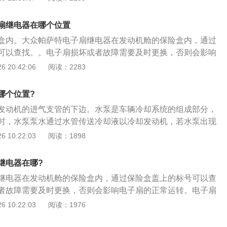
开电子扇。以下是电子扇不转的原因： 1、电机润滑不良，电
的润滑不行，导致风叶装上之后电机拖动不了； 2、电机过
扇继电器在哪个位置
引起电机带负载能力变差，电机的有效功率变低，导致无法带
盒内。大众帕萨特电子扇继电器在发动机舱的保险盒内，通过
动电容容量变小，电容容量会变小，导致电机的启动转矩变小，
可以查找。。电子扇损坏或者故障需要及时更换，否则会影响
、电机使用时间过长，假如电风扇用久了，电机会损耗，电机
。电子扇继电器的作用相当于电子扇的电源开关，当温度达到
 20:42:06
阅读：2283
容易烧掉。电机用久了，同样会使得电机的内阻变大，带负载
打开电子扇。以下是电子扇不转的原因： 1、电机润滑不良，
法带动风叶旋转。 在前舱的保险盒内。
机的润滑不行，导致风叶装上之后电机拖动不了； 2、电机过
哪个位置?
引起电机带负载能力变差，电机的有效功率变低，导致无法带
发动机的进气支管的下边。水泵是车辆冷却系统的组成部分，
动电容容量变小，电容容量会变小，导致电机的启动转矩变小，
时，水泵泵水通过水管传送冷却液以冷却发动机，若水泵出现
、电机使用时间过长，假如电风扇用久了，电机会损耗，电机
导致发动机无法及时降温，严重时会造成发动机报废。以下是
 10:22:03
阅读：1898
容易烧掉。电机用久了，同样会使得电机的内阻变大，带负载
1、水泵损坏会使冷却循环能力减弱甚至不循环，会出现冷却
法带动风叶旋转。 在保险盒中。
发动机靠近水泵部位漏水。漏冷却液会在水泵通风孔上留下冷
继电器在哪?
导致缺少冷却液后水温高等症状的出现；3、发动机工作时水
继电器在发动机舱的保险盒内，通过保险盒盖上的标号可以查
出现异响可能是由于内部有异物，或者轴承磨损引起。
者故障需要及时更换，否则会影响电子扇的正常运转。电子扇
于电子扇的电源开关，当温度达到一定时，接受信号打开电子
 10:22:03
阅读：1976
不转的原因：1、电机润滑不良，电风扇不转，是电机的润滑
上之后电机拖动不了；2、电机过热，电机过热也会引起电机