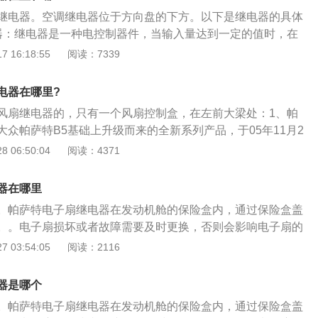
66升。标准座位数为5个。加速时间为0-100km/h加速(s)（7.
继电器。空调继电器位于方向盘的下方。以下是继电器的具体
方式为前置前驱。
器：继电器是一种电控制器件，当输入量达到一定的值时，在
被控量发生预定的阶跃变化的一种电器。2、空调继电器作
 16:18:55
阅读：7339
调启动和停止。当车内温度低于达到一定温度时，传感器会让
制冷动作。当车内温度高于一定的温度，传感器会让继电器开
电器在哪里?
。
风扇继电器的，只有一个风扇控制盒，在左前大梁处：1、帕
众帕萨特B5基础上升级而来的全新系列产品，于05年11月2
、帕萨特领驭的整体尺寸在长度和宽度上较B5略有增加，内饰上
 06:50:04
阅读：4371
盖（B5设计在手刹旁）和后备箱遥控按钮；3、左后门设计了
伞槽，车内B柱增加了衣物挂钩、B5上原本光秃秃的后排中央
器在哪里
实用的储物盒；4、对后排舒适度增加起最大作用的还要算后
。帕萨特电子扇继电器在发动机舱的保险盒内，通过保险盒盖
计——美观、实用。
。。电子扇损坏或者故障需要及时更换，否则会影响电子扇的
继电器的作用相当于电子扇的电源开关，当温度达到一定时，
 03:54:05
阅读：2116
扇。以下是电子扇不转的原因： 1、电机润滑不良，电风扇不
不行，导致风叶装上之后电机拖动不了； 2、电机过热，电机
器是哪个
带负载能力变差，电机的有效功率变低，导致无法带动负载；
。帕萨特电子扇继电器在发动机舱的保险盒内，通过保险盒盖
变小，电容容量会变小，导致电机的启动转矩变小，没法带动