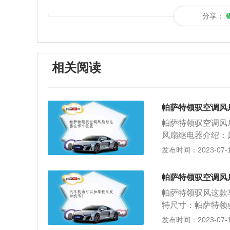
分享：
相关阅读
帕萨特领驭空调风
帕萨特领驭空调风
风扇继电器介绍：
量）的变化达到规
发布时间：2023-07-17
一种电器。它具有
间的互动关系。通
帕萨特领驭空调风
电流运作的一种自
帕萨特领驭风这款
用。继电器测量方
特尺寸：帕萨特领
应的电压，用万用
为4789mm、宽
发布时间：2023-07-17
定或几十欧姆以上
0mm和2803m