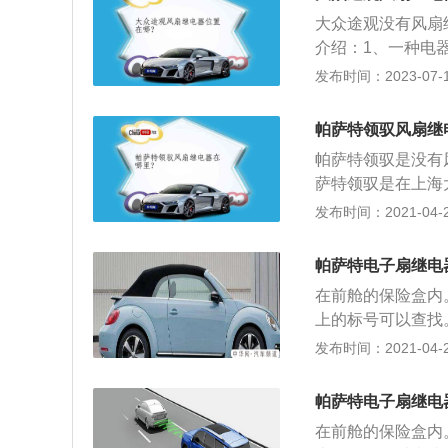
521升。油箱容积为
大众途观没有风扇
4-9.3）。驱动
介绍：1、一种电
电气输出电路中使
发布时间：2023-07-17
用：开关，控制空
继电器停止空调的
帕萨特领驭风扇继
始空调的制冷动作
帕萨特领驭是没有
萨特领驭是在上海大
4日正式上市；2
发布时间：2021-04-28
左前门增加了油箱
可以将雨水导出雨
帕萨特电子扇继电
扶手也增加了更为
在前舱的保险盒内
排空调出风口的设
上的标号可以查找
正常运转。电子扇
发布时间：2021-04-27
接受信号打开电子
转，是电机的润滑
帕萨特电子扇继电
过热也会引起电机
在前舱的保险盒内
3、启动电容容量