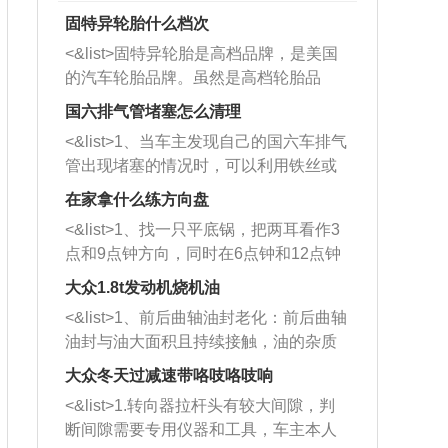
固特异轮胎什么档次
<&list>固特异轮胎是高档品牌，是美国
的汽车轮胎品牌。虽然是高档轮胎品
牌，但是中高低端的轮胎都有生产，这
国六排气管堵塞怎么清理
也是为了更好的开拓市场。
<&list>1、当车主发现自己的国六车排气
管出现堵塞的情况时，可以利用铁丝或
者是细棍，直接将杂物给取出来，如果
在家拿什么练方向盘
堵塞情况比较严重，也可以采取应急措
<&list>1、找一只平底锅，把两耳看作3
施。 <&list>2、直接利用木棍将所有的
点和9点钟方向，同时在6点钟和12点钟
杂物推到排气管里面的位置处，然后将
方向做一个标记。 <&list>2、双手握住
三元催化器拆解开，就可以将堵塞的东
大众1.8t发动机烧机油
平底锅两耳，然后往左打半圈、一圈、
西取出来。但如果是因为积碳过多引起
<&list>1、前后曲轴油封老化：前后曲轴
一圈半的练习，往右同样也要打相同的
的堵塞，就需要将三元催化器泡在草酸
油封与油大面积且持续接触，油的杂质
圈数。 <&list>3、最后强调要反复练
中进行清洗。 <&list>3、也可以利用清
和发动机内持续温度变化使其密封效果
习，这样就可以形成肌肉记忆，在真实
大众冬天过减速带咯吱咯吱响
洗剂对堵塞的情况得到解决，将清洗剂
逐渐减弱，导致渗油或漏油。<&list>2、
驾驶车辆时，不需要记忆也能打好方
放在燃油箱中，与燃油混合后，车辆启
<&list>1.转向器拉杆头有较大间隙，判
活塞间隙过大：积碳会使活塞环与缸体
向。
动时，就可以和汽油一起进入到燃烧
断间隙需要专用仪器和工具，车主本人
的间隙扩大，导致机油流入燃烧室中，