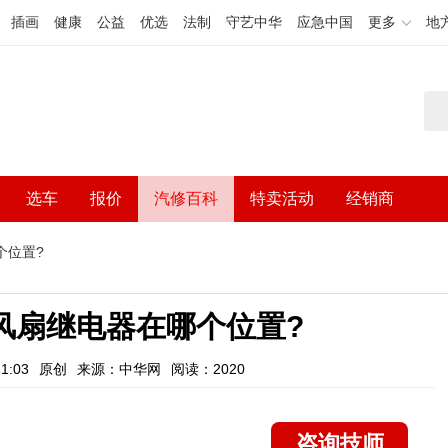
插画
健康
公益
优选
法制
守艺中华
应急中国
更多
地
选车
报价
汽修百科
特卖活动
经销商
个位置?
风扇继电器在哪个位置?
1:03
原创
来源：中华网
阅读：2020
咨询技师