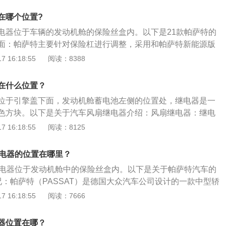
点，也需要测试控制端断电后的触点阻值，如果阻值不稳定或
然是同级车中内部空间最大。帕沙特介绍：帕萨特领驭是没有
良。
在哪个位置?
一个风扇控制盒，在左前大梁处。帕萨特领驭是在上海大众帕
电器位于车辆的发动机舱的保险丝盒内。以下是21款帕萨特的
而来的全新系列产品，于05年11月24日正式上市。
面：帕萨特主要针对保险杠进行调整，采用和帕萨特新能源版
方面：作为中期改款车型，2021款帕萨特配置方面全系标配前
 16:18:55
阅读：8388
排侧面安全气囊、前后排头部安全气帘、EPB、自动驻车、ES
车辆的安全性。动力方面：帕萨特仍然搭载1.4T和2.0T高低
在什么位置？
.4T版本可以输出110kW（150Ps）和250N·m扭矩，匹配
位于引擎盖下面，发动机舱蓄电池左侧的位置处，继电器是一
速箱；2.0T低功率版可以输出137kW（186Ps）和320N·m
色方块。以下是关于汽车风扇继电器介绍：风扇继电器：继电
输出162kW（220Ps）和350N·m扭矩，两款2.0T动力都
件，是当输入量(激励量)的变化达到规定要求时，在电气输出
 16:18:55
阅读：8125
合变速箱。
生预定的阶跃变化的一种电器。它具有控制系统(又称输入回
(又称输出回路)之间的互动关系。通常应用于自动化的控制电路
继电器的位置在哪里？
小电流去控制大电流运作的一种“自动开关”。故在电路中起着
继电器位于发动机舱中的保险丝盒内。以下是关于帕萨特汽车的
护、转换电路等作用。继电器测量方法：一般多是触电氧化或
况：帕萨特（PASSAT）是德国大众汽车公司设计的一款中型轿
不良，控制端接相应的电压，用万用表测量触点阻值。如果常
中划为B级车。帕萨特自1973年诞生，40多年来大众帕萨特
 16:18:55
阅读：7666
通电后，阻值不稳定或几十欧姆以上甚至无穷大（正常阻值很
安全、经典的设计、顶级的造车质量席卷全球汽车市场。2、
那么这继电器不良；如果有常闭触点，也需要测试控制端断电
mm。车型尺寸为4933mm*1836mm*1469mm。行李箱容积为
果阻值不稳定或比较大，则也为不良。
器位置在哪？