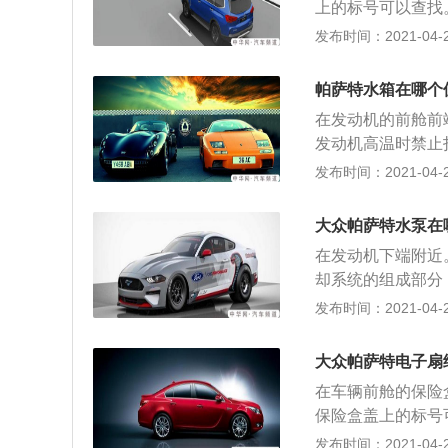
上的标号可以查找
负载；4、电机使
正常运转。电子扇
发布时间：2021-04-27
损后，很容易烧掉
接受信号打开电子
低，导致无法带动
转，是电机的润滑
帕萨特水箱在哪个
过热也会引起电机
在发动机的前舱前
3、启动电容容量
发动机高温时禁止
负载；4、电机使
水）。需要加注汽
发布时间：2021-04-27
损后，很容易烧掉
腾），冷却液不会
低，导致无法带动
下： 1、将车辆
大众帕萨特水泵在
洗剂； 2、启动发
在发动机下端附近
将车辆前保险杠卸
却系统的组成部分
由两端向中间慢慢
发动机，若水泵出
发布时间：2021-04-26
过后将水箱清洗剂
发动机报废。以下
维修技术网https://au
不循环，会出现冷
大众帕萨特电子扇
水泵通风孔上留下
在车辆前舱的保险
3、发动机工作时
保险盒盖上的标号
承磨损引起。 （中华网
子扇的正常运转。
发布时间：2021-04-26