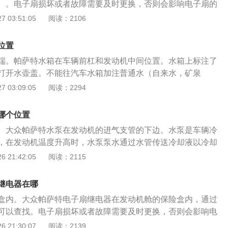
。。电子扇损坏或者故障需要及时更换，否则会影响电子扇的
用时间过长，假如电风扇用久了，电机会损耗，电机的轴套磨
继电器的作用相当于电子扇的电源开关，当温度达到一定时，
 03:51:05
阅读：2106
。电机用久了，同样会使得电机的内阻变大，带负载能力变
扇。以下是电子扇不转的原因： 1、电机润滑不良，电风扇不
风叶旋转。
不行，导致风叶装上之后电机拖动不了； 2、电机过热，电机
位置
带负载能力变差，电机的有效功率变低，导致无法带动负载；
端。帕萨特水箱在车辆前杠和发动机中间位置。水箱上标注了
变小，电容容量会变小，导致电机的启动转矩变小，没法带动
打开水壶盖。不能往汽车水箱加注普通水（自来水，矿泉
用时间过长，假如电风扇用久了，电机会损耗，电机的轴套磨
车发动机冷却液（低温时零度不结冰，高温时100度不沸
 03:09:05
阅读：2294
。电机用久了，同样会使得电机的内阻变大，带负载能力变
产生水垢，能够保证发动机水路清洁。汽车水箱保养方式如
风叶旋转。
停稳并熄火，待冷却液温度降下来后打开膨胀水壶并加注水箱清
哪个位置
动机，直至散热风扇工作后再怠速运转5--10分钟； 3、熄火并
。大众帕萨特水泵在发动机的进气支管的下边。水泵是车辆冷
下。拆卸时一定要确保所有固定螺丝均已拧下，同时再缓慢的
，在发动机温度升高时，水泵泵水通过水管传送冷却液以冷却
拆卸，切不要将固定卡扣弄断；4、确保冷却液温度完全冷却
现漏水灯故障现象会导致发动机无法及时降温，严重时会造成
 21:42:05
阅读：2115
随着冷却液一同排出，最后再更换新的发动机冷却液。 (汽车
是水泵损坏的症状： 1、水泵损坏会使冷却循环能力减弱甚至
to.china.com)
却液开锅现象； 2、发动机靠近水泵部位漏水。漏冷却液会在
继电器在哪
冷却液颜色的痕迹，导致缺少冷却液后水温高等症状的出现；
盒内。大众帕萨特电子扇继电器在发动机舱的保险盒内，通过
水泵出现异响。水泵出现异响可能是由于内部有异物，或者轴
可以查找。电子扇损坏或者故障需要及时更换，否则会影响电
汽车auto.china.com原创）
电子扇继电器的作用相当于电子扇的电源开关，当温度达到一
 21:30:07
阅读：2139