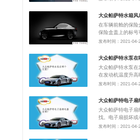
定时，接受信号打
风扇不转，是电机
大众帕萨特水箱风
热，电机过热也会
在车辆前舱的保险
动负载； 3、启
保险盒盖上的标号
没法带动负载；4
电子扇的正常运转
发布时间：2021-04-26
的轴套磨损后，很
一定时，接受信号
能力变低，导致无
电风扇不转，是电
大众帕萨特水泵在
热，电机过热也会
大众帕萨特水泵在
动负载； 3、启
在发动机温度升高
没法带动负载；4
漏水灯故障现象会
发布时间：2021-04-26
的轴套磨损后，很
水泵损坏的症状：
能力变低，导致无
液开锅现象；2、
大众帕萨特电子扇
却液颜色的痕迹，
大众帕萨特电子扇
泵出现异响。水泵
找。电子扇损坏或
继电器的作用相当
发布时间：2021-04-26
扇。以下是电子扇
不行，导致风叶装