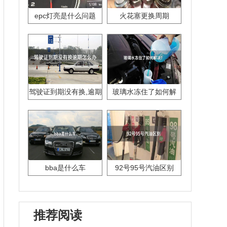
epc灯亮是什么问题
火花塞更换周期
驾驶证到期没有换,逾期
玻璃水冻住了如何解
怎么办??
决？
bba是什么车
92号95号汽油区别
推荐阅读