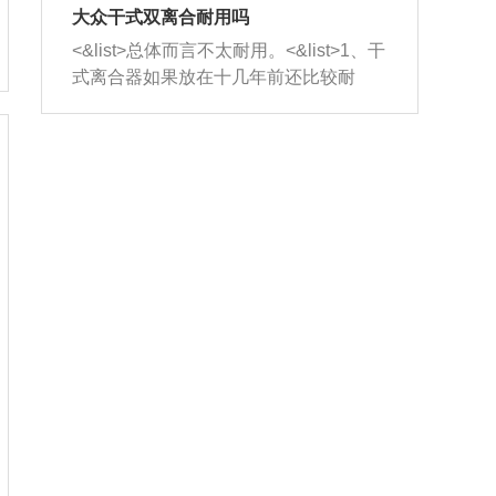
室，最后形成废气排出，就可以让三元
无法制作，需要将车辆送到修理厂或4s
造成烧机油。<&list>3、机油粘度。使用
大众干式双离合耐用吗
催化器得到清洗，排气管堵塞的情况就
店；<&list>2.车辆半轴套管防尘罩破
机油粘度过小的话，同样会有烧机油现
<&list>总体而言不太耐用。<&list>1、干
能够得到解决。
裂，破裂后会出现漏油现象，使半轴磨
象，机油粘度过小具有很好的流动性，
式离合器如果放在十几年前还比较耐
损严重，磨损的半轴容易损坏，产生异
容易窜入到气缸内，参与燃烧。<&list>
用，但是由于现在的汽车发动机动力输
响；<&list>3.稳定器的转向胶套和球头
4、机油量。机油量过多，机油压力过
出越来越高，使得干式离合器散热不足
老化，一般是使用时间过长造成的。解
大，会将部分机油压入气缸内，也会出
的缺陷也逐渐暴露出来。<&list>2、由于
决方法是更换新的质量好的转向橡胶套
现烧机油。<&list>5、机油滤清器堵塞：
干式双离合的工作环境暴露在空气中，
和球头。
会导致进气不畅，使进气压力下降，形
而离合器的散热也是通离合器罩上面的
成负压，使机油在负压的情况下吸入燃
几个小孔来进行散热。但是在行驶过程
烧室引起烧机油。<&list>6、正时齿轮或
中变速箱需要换挡，就不得不使得离合
链条磨损：正时齿轮或链条的磨损会引
器频繁工作。<&list>3、长时间的低速行
起气阀和曲轴的正时不同步。由于轮齿
驶以及过于频繁的启停，导致离合器的
或链条磨损产生的过量侧隙，使得发动
温度不断升高，而低速行驶时空气流动
机的调节无法实现：前一圈的正时和下
效率不高，无法将离合器中的热量有效
一圈可能就不一样。当气阀和活塞的运
的带走，导致离合器内部的温度不断升
动不同步时，会造成过大的机油消耗。
高，加速离合器的磨损。
解决方法：更换正时齿轮或链条。<&list
>7、内垫圈、进风口破裂：新的发动机
设计中，经常采用各种由金属和其他材