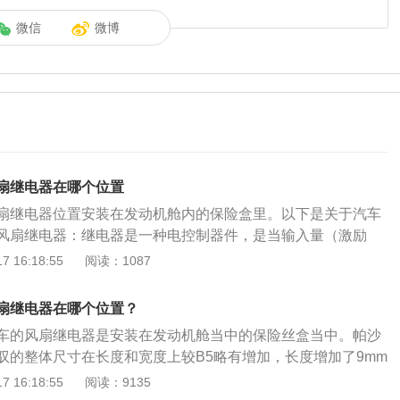
微信
微博
扇继电器在哪个位置
扇继电器位置安装在发动机舱内的保险盒里。以下是关于汽车
风扇继电器：继电器是一种电控制器件，是当输入量（激励
定要求时，在电气输出电路中使被控量发生预定的阶跃变化的
 16:18:55
阅读：1087
控制系统（又称输入回路）和被控制系统（又称输出回路）之
常应用于自动化的控制电路中，它实际上是用小电流去控制大
扇继电器在哪个位置？
动开关。故在电路中起着自动调节、安全保护、转换电路等作
车的风扇继电器是安装在发动机舱当中的保险丝盒当中。帕沙
法：一般多是触电氧化或电灼氧化造成接触不良，控制端接相
驭的整体尺寸在长度和宽度上较B5略有增加，长度增加了9mm
表测量触点阻值。如果常开的触点在控制端通电后，阻值不稳
度加大了25mm达到1765mm；高度、轴距没有变化，仍然为147
 16:18:55
阅读：9135
甚至无穷大（正常阻值很小，在几毫欧），那么这继电器不
m。由于整体尺寸没有大改，帕萨特领驭的内部空间也没有更新突