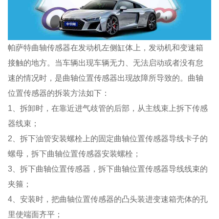
帕萨特曲轴传感器在发动机左侧缸体上，发动机和变速箱
接触的地方。当车辆出现车辆无力、无法启动或者没有怠
速的情况时，是曲轴位置传感器出现故障所导致的。曲轴
位置传感器的拆装方法如下：
1、拆卸时，在靠近进气歧管的后部，从主线束上拆下传感
器线束；
2、拆下油管安装螺栓上的固定曲轴位置传感器导线卡子的
螺母，拆下曲轴位置传感器安装螺栓；
3、拆下曲轴位置传感器，拆下曲轴位置传感器导线线束的
夹箍；
4、安装时，把曲轴位置传感器的凸头装进变速箱壳体的孔
里使端面齐平；