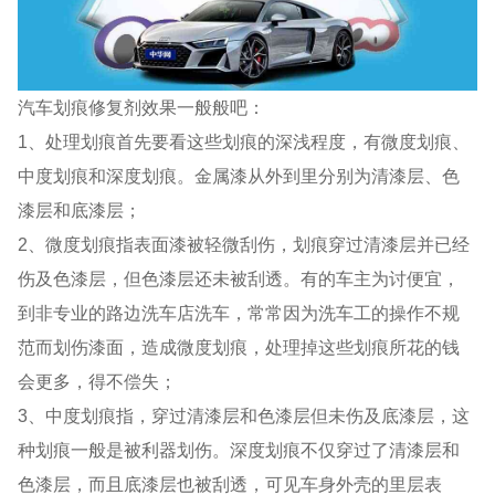
汽车划痕修复剂效果一般般吧：
1、处理划痕首先要看这些划痕的深浅程度，有微度划痕、
中度划痕和深度划痕。金属漆从外到里分别为清漆层、色
漆层和底漆层；
2、微度划痕指表面漆被轻微刮伤，划痕穿过清漆层并已经
伤及色漆层，但色漆层还未被刮透。有的车主为讨便宜，
到非专业的路边洗车店洗车，常常因为洗车工的操作不规
范而划伤漆面，造成微度划痕，处理掉这些划痕所花的钱
会更多，得不偿失；
3、中度划痕指，穿过清漆层和色漆层但未伤及底漆层，这
种划痕一般是被利器划伤。深度划痕不仅穿过了清漆层和
色漆层，而且底漆层也被刮透，可见车身外壳的里层表