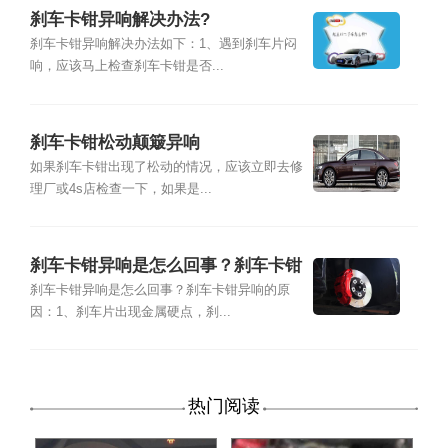
刹车卡钳异响解决办法?
刹车卡钳异响解决办法如下：1、遇到刹车片闷
响，应该马上检查刹车卡钳是否...
刹车卡钳松动颠簸异响
如果刹车卡钳出现了松动的情况，应该立即去修
理厂或4s店检查一下，如果是...
刹车卡钳异响是怎么回事？刹车卡钳
异响的原因
刹车卡钳异响是怎么回事？刹车卡钳异响的原
因：1、刹车片出现金属硬点，刹...
热门阅读