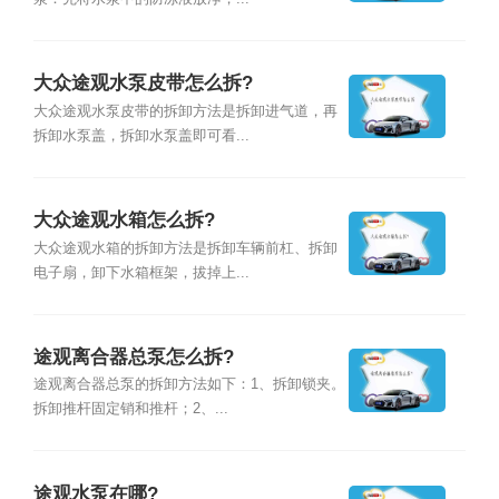
大众途观水泵皮带怎么拆?
大众途观水泵皮带的拆卸方法是拆卸进气道，再
拆卸水泵盖，拆卸水泵盖即可看...
大众途观水箱怎么拆?
大众途观水箱的拆卸方法是拆卸车辆前杠、拆卸
电子扇，卸下水箱框架，拔掉上...
途观离合器总泵怎么拆?
途观离合器总泵的拆卸方法如下：1、拆卸锁夹。
拆卸推杆固定销和推杆；2、...
途观水泵在哪?