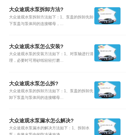
大众途观水泵拆卸方法?
大众途观水泵拆卸方法如下：1、泵盖的拆卸先卸
下泵盖与泵体间的连接螺母，...
大众途观水泵怎么安装?
大众途观水泵的安装方法如下：1、对泵轴进行清
理，必要时可用砂纸轻轻打磨...
大众途观水泵怎么拆?
大众途观水泵的拆卸方法如下：1、泵盖的拆卸先
卸下泵盖与泵体间的连接螺母...
大众途观水泵漏水怎么解决?
大众途观水泵漏水的解决方法如下：1、拆卸水
泵：先将水泵中的防冻液放净，...