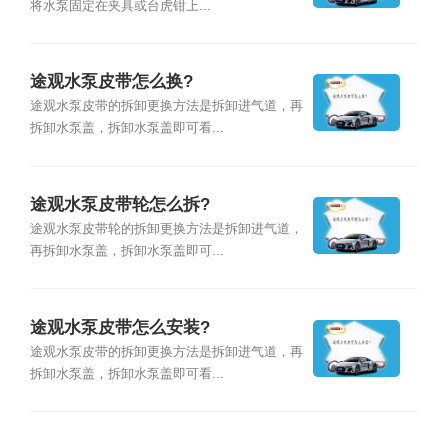
将水泵固定在夹具或台虎钳上...
途观水泵皮带怎么换?
途观水泵皮带的拆卸更换方法是拆卸进气道，再
拆卸水泵盖，拆卸水泵盖即可看...
途观水泵皮带轮怎么拆?
途观水泵皮带轮的拆卸更换方法是拆卸进气道，
再拆卸水泵盖，拆卸水泵盖即可...
途观水泵皮带怎么安装?
途观水泵皮带的拆卸更换方法是拆卸进气道，再
拆卸水泵盖，拆卸水泵盖即可看...