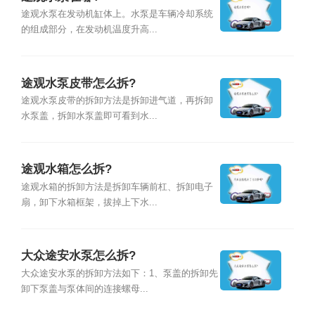
途观水泵在发动机缸体上。水泵是车辆冷却系统
的组成部分，在发动机温度升高...
途观水泵皮带怎么拆?
途观水泵皮带的拆卸方法是拆卸进气道，再拆卸
水泵盖，拆卸水泵盖即可看到水...
途观水箱怎么拆?
途观水箱的拆卸方法是拆卸车辆前杠、拆卸电子
扇，卸下水箱框架，拔掉上下水...
大众途安水泵怎么拆?
大众途安水泵的拆卸方法如下：1、泵盖的拆卸先
卸下泵盖与泵体间的连接螺母...