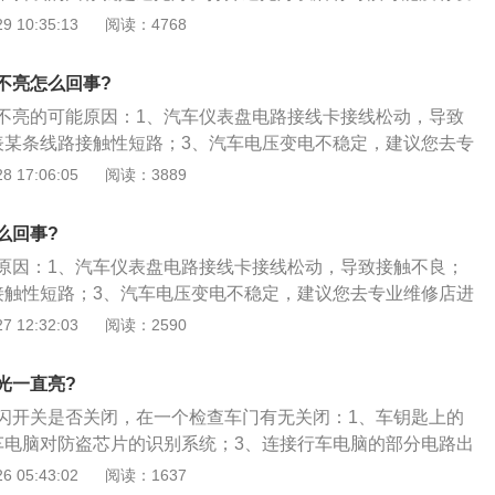
汽车近光灯指示灯不亮通常是近光灯电灯泡出现了系统故障或
光灯的图标，这是因为很多厂商认为不需要所以省略这个显示
 10:35:13
阅读：4768
出现了系统故障，亦或是部分电路出现了系统故障，车主需要
车型灯光控制机构都是方向盘的左侧，远光灯跟近光灯的操作
一下。车灯是车辆上一个非常重要的部件，在晚间行驶时需要
侧就能完成了。唯一区别的是，有的近光灯开光是在左侧操纵
远光灯和近光，远光灯的照射间距更远，亮度也更高。近光灯
不亮怎么回事?
左侧独立灯光旋钮上面。而远光灯开光大部分都是在左侧操纵
1、标志不一样：近光灯图标的灯光线条是朝下的；远光灯的
不亮的可能原因：1、汽车仪表盘电路接线卡接线松动，导致
。2、灯光实际效果不一样：近光灯照得比较近；远光灯照得
表某条线路接触性短路；3、汽车电压变电不稳定，建议您去专
不一样：近光灯视角低间距近，能清楚区分物件；远光灯视角
，避免不必要的麻烦。
 17:06:05
阅读：3889
提高视线，扩大观察视野。
么回事?
原因：1、汽车仪表盘电路接线卡接线松动，导致接触不良；
接触性短路；3、汽车电压变电不稳定，建议您去专业维修店进
要的麻烦。
 12:32:03
阅读：2590
光一直亮?
闪开关是否关闭，在一个检查车门有无关闭：1、车钥匙上的
车电脑对防盗芯片的识别系统；3、连接行车电脑的部分电路出
S检查；4、电子类故障，用备用钥匙试下，看故障是否存在。
 05:43:02
阅读：1637