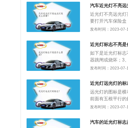
拨动拨杆来完成。
测试。4、近光调
汽车近光灯不亮远
位，远光灯关闭，
以到商店进行维护
近光灯不亮远光灯
要打开汽车保险盒
2、灯丝烧断：可
发布时间：2023-07-17
亮，有一个近光灯
个近光灯都不亮，
近光灯标志不亮是
障，需要逐一排查
如下是近光灯标志
器跳闸或烧坏；3
灯开关某档接通后
发布时间：2023-07-17
下：1、按喇叭或
器前电源线路良好
近光灯远光灯的标
关接线柱、灯开关
远光灯的图标是横
关可能已损坏。2
前面有五根平行的
某处断路或接线不
标发绿光。以下是
发布时间：2023-07-17
叭、转向信号灯电
光开关，远光灯都
亦亮，则说明搭铁
直开启；拨回来一
法顺序找出搭铁之
汽车的近光灯标志
挡位，临时远光闪