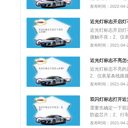
不亮是怎么回事小
现仪表盘上面有近
发布时间：2022-04-29
是近光灯控制电路
功能。现在大部分
去找专业人士检查
基本都在方向盘左
用到车灯。大灯有
近光灯标志开启灯
杆上的，有的是在
跟远光灯的区分：
近光灯标志开启灯
杆上的。
灯光线条是向前的
接触不良；2、仪
比较远。3、功效
业维修店进行检测
发布时间：2021-04-28
高、距离远，可以
近光灯标志不亮怎
近光灯标志不亮的
2、仪表某条线路
行检测，避免不必
发布时间：2021-04-27
双闪灯标志打开近
需要先确定一下双
防盗芯片；2、行
了问题，建议去4
发布时间：2021-04-26