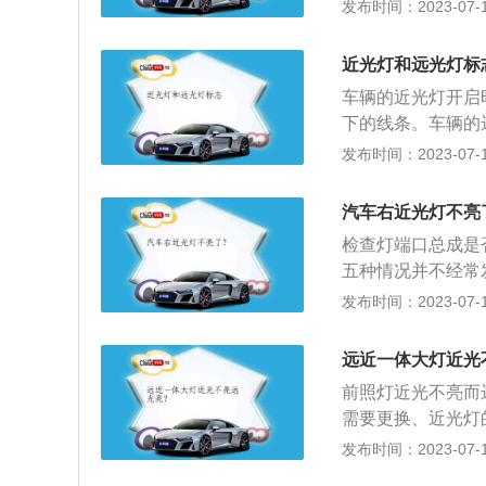
灯还是不亮，就需
发布时间：2023-07-17
很多，除了灯泡损
控制系统故障等，
近光灯和远光灯标
灯中的近光灯是我
车辆的近光灯开启
驶，车流量比较多
下的线条。车辆的
道路，也可以提到
伴有横着的线条。
发布时间：2023-07-17
全。如果车辆在高
车时，可以开启车
用远光灯。远光灯
远光灯。如果遇到
过没有红绿灯的路
汽车右近光灯不亮
醒对向车辆，注意
检查灯端口总成是
车距离150米以
五种情况并不经常
故障排除，然后确
发布时间：2023-07-17
时，您可以按喇叭
早上你就不能开车
远近一体大灯近光
一定的使用寿命。
前照灯近光不亮而
到灯丝烧坏。此外
需要更换、近光灯
被加热的灯泡在接
式两种方式，开关
发布时间：2023-07-17
3、保险丝烧断了
置，近光灯就会点
保险丝盒中。保险