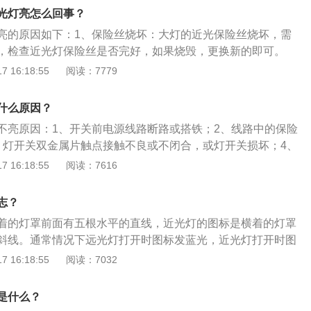
在发动机室的位置转动开关，远光灯一直开启。拨回来一个挡
节电路有故障。灯调节开关可能有故障。在这种情况下，您可
光灯亮怎么回事？
在远近光切换的时候，就来回拨动灯光控制杆。
，以了解灯开关调整逻辑是否异常。
亮的原因如下：1、保险丝烧坏：大灯的近光保险丝烧坏，需
，检查近光灯保险丝是否完好，如果烧毁，更换新的即可。
能是灯丝烧断，大部分汽车的远近光灯泡不在一起。远光灯
 16:18:55
阅读：7779
不亮，则可能是近光灯丝烧断坏，更换新的灯泡即可；如果两
而且灯丝也没有烧断，这种情况可能是开关或继电器出现故
什么原因？
。
不亮原因：1、开关前电源线路断路或搭铁；2、线路中的保险
、灯开关双金属片触点接触不良或不闭合，或灯开关损坏；4、
，有的灯线路搭铁引起双金属片触点张开；故障排除方法如
 16:18:55
阅读：7616
拨动信号灯开关试验，如喇叭响，转向信号灯亮，则说明保险
，因此可用导线试火或电源短接法，对电流表接线柱、点火开
志？
接线柱等，按顺序检查有无断路之处.如线路连接良好，则灯开
着的灯罩前面有五根水平的直线，近光灯的图标是横着的灯罩
、试按喇叭不响，保险器亦未跳闸，则说明保险器前电源线路
斜线。通常情况下远光灯打开时图标发蓝光，近光灯打开时图
良.如果保险器跳闸，即表明保险器以后线路某处搭铁.可拆下喇
扩展资料：使用方法：无论是拨杆式灯光开关，还是旋钮式灯
 16:18:55
阅读：7032
源线，再按下保险器按钮试验.如不再跳闸，接通灯开关后，灯
是通过拨动拨杆来完成。往发动机舱位置拨动开关，远光灯一
之处在喇叭或转向信号灯线路.如保险器仍跳闸，可用电源短接
个挡位，远光灯关闭，恢复近光灯；再往驾驶员方向拨动一个
处。
是什么？
灯，松开开关后，开关自动恢复到近光灯挡位。这个通常用来