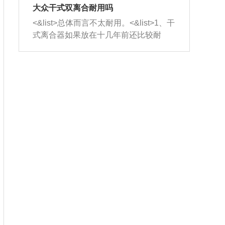
室，最后形成废气排出，就可以让三元
无法制作，需要将车辆送到修理厂或4s
造成烧机油。<&list>3、机油粘度。使用
大众干式双离合耐用吗
催化器得到清洗，排气管堵塞的情况就
店；<&list>2.车辆半轴套管防尘罩破
机油粘度过小的话，同样会有烧机油现
<&list>总体而言不太耐用。<&list>1、干
能够得到解决。
裂，破裂后会出现漏油现象，使半轴磨
象，机油粘度过小具有很好的流动性，
式离合器如果放在十几年前还比较耐
损严重，磨损的半轴容易损坏，产生异
容易窜入到气缸内，参与燃烧。<&list>
用，但是由于现在的汽车发动机动力输
响；<&list>3.稳定器的转向胶套和球头
4、机油量。机油量过多，机油压力过
出越来越高，使得干式离合器散热不足
老化，一般是使用时间过长造成的。解
大，会将部分机油压入气缸内，也会出
的缺陷也逐渐暴露出来。<&list>2、由于
决方法是更换新的质量好的转向橡胶套
现烧机油。<&list>5、机油滤清器堵塞：
干式双离合的工作环境暴露在空气中，
和球头。
会导致进气不畅，使进气压力下降，形
而离合器的散热也是通离合器罩上面的
成负压，使机油在负压的情况下吸入燃
几个小孔来进行散热。但是在行驶过程
烧室引起烧机油。<&list>6、正时齿轮或
中变速箱需要换挡，就不得不使得离合
链条磨损：正时齿轮或链条的磨损会引
器频繁工作。<&list>3、长时间的低速行
起气阀和曲轴的正时不同步。由于轮齿
驶以及过于频繁的启停，导致离合器的
或链条磨损产生的过量侧隙，使得发动
温度不断升高，而低速行驶时空气流动
机的调节无法实现：前一圈的正时和下
效率不高，无法将离合器中的热量有效
一圈可能就不一样。当气阀和活塞的运
的带走，导致离合器内部的温度不断升
动不同步时，会造成过大的机油消耗。
高，加速离合器的磨损。
解决方法：更换正时齿轮或链条。<&list
>7、内垫圈、进风口破裂：新的发动机
设计中，经常采用各种由金属和其他材