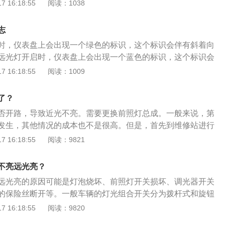
要找专业人士来检查和维修了。汽车大灯近光灯不亮的原因有
 16:18:55
阅读：1038
坏外，还包括大灯开关接触不良、灯泡连接线脱落、行车电脑
具体原因还要到修理厂或者4s店请专业人士进行检查。汽车大
志
们在夜间行车使用的最多的，一般来说，如果车辆在城市中行
时，仪表盘上会出现一个绿色的标识，这个标识会伴有斜着向
，那么只需要开近光灯就可以了。开启近光灯既可以照亮前方
远光灯开启时，仪表盘上会出现一个蓝色的标识，这个标识会
警示的作用，它不会影响对向车辆驾驶员的视线，所以比较安
车辆的近光灯与远光灯需要按照交通情况正确使用，在夜间行
 16:18:55
阅读：1009
速公路或者车流量比较小、没有路灯的郊外行驶，那么可以使
辆的近光灯。车辆在宽阔且没有路灯的道路行驶时，可以使用
的照明范围更广，在车流量较小的环境下比较适用。车辆在经
转弯路段，或没有路灯的十字路口，需闪烁使用远近光灯，提
口时最好通过变光来提示两侧车辆，提高用车的安全性。
了？
减速慢行，防止发生交通事故。如果对向来车，车主需要在两
否开路，导致近光不亮。需要更换前照灯总成。一般来说，第
内，更换使用近光灯。
发生，其他情况的成本也不是很高。但是，首先到维修站进行
定问题后再决定如何维修是非常重要的。1、电池没电了。此
 16:18:55
阅读：9821
接通蓄电池电源。如果你忘记关掉电器，晚上不工作，第二天
了，甚至近光灯也不能打开。2、灯泡损坏。大多数灯泡也有
不亮远光亮？
当它们接近报废时，光强度不符合标准，同时，热量严重，直
远光亮的原因可能是灯泡烧坏、前照灯开关损坏、调光器开关
，还有一些原因。例如，前照灯总成在车辆涉水后容易进水，
的保险丝断开等。一般车辆的灯光组合开关分为拨杆式和旋钮
触到水滴后温度急剧下降，因此会破裂损坏，影响非照明。
有近光灯这一挡位，转动灯控制开关手柄，改变到近光灯的位
 16:18:55
阅读：9820
。大多数近光灯保险丝位于发动机舱保险丝盒或仪表板左侧的
亮这个操作比较简单。无论是拨杆式和旋钮式，远光灯都是在
意味着它位于保险盒盖的后面，可以用一个特殊的夹子取出并