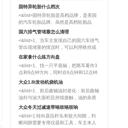
固特异轮胎什么档次
<&list>固特异轮胎是高档品牌，是美国
的汽车轮胎品牌。虽然是高档轮胎品
牌，但是中高低端的轮胎都有生产，这
国六排气管堵塞怎么清理
也是为了更好的开拓市场。
<&list>1、当车主发现自己的国六车排气
管出现堵塞的情况时，可以利用铁丝或
者是细棍，直接将杂物给取出来，如果
在家拿什么练方向盘
堵塞情况比较严重，也可以采取应急措
<&list>1、找一只平底锅，把两耳看作3
施。 <&list>2、直接利用木棍将所有的
点和9点钟方向，同时在6点钟和12点钟
杂物推到排气管里面的位置处，然后将
方向做一个标记。 <&list>2、双手握住
三元催化器拆解开，就可以将堵塞的东
大众1.8t发动机烧机油
平底锅两耳，然后往左打半圈、一圈、
西取出来。但如果是因为积碳过多引起
<&list>1、前后曲轴油封老化：前后曲轴
一圈半的练习，往右同样也要打相同的
的堵塞，就需要将三元催化器泡在草酸
油封与油大面积且持续接触，油的杂质
圈数。 <&list>3、最后强调要反复练
中进行清洗。 <&list>3、也可以利用清
和发动机内持续温度变化使其密封效果
习，这样就可以形成肌肉记忆，在真实
大众冬天过减速带咯吱咯吱响
洗剂对堵塞的情况得到解决，将清洗剂
逐渐减弱，导致渗油或漏油。<&list>2、
驾驶车辆时，不需要记忆也能打好方
放在燃油箱中，与燃油混合后，车辆启
<&list>1.转向器拉杆头有较大间隙，判
活塞间隙过大：积碳会使活塞环与缸体
向。
动时，就可以和汽油一起进入到燃烧
断间隙需要专用仪器和工具，车主本人
的间隙扩大，导致机油流入燃烧室中，