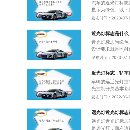
汽车的近光灯标志
提醒对面车道车辆
显示为绿色。以下
距离照明，照射范
发布时间：2023-07-17
状况。2、近光灯
较暗或黎明曙光初
近光灯标志是什么
大雨天气，视线受
近光灯标志为绿色
设计要求就是照射
离约有30到40
发布时间：2023-07-17
体。一般夜间行车
度为直的没有倾斜
近光灯标志，轿车
出的光会平行射出
车辆的远近光灯控
光控制开关基本都
是最常见的。旋转
发布时间：2022-06-17
光灯标志近光灯标
近光灯和远光灯的
远光灯近光灯标志
行车驾车的操控和
远光灯近光灯标志
要求了车辆汽车前
是远光灯，而左边