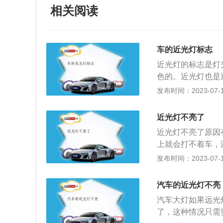
相关阅读
车的近光灯标志
近光灯的标志是灯
色的。近光灯也是
灯。现在车辆灯光
发布时间：2023-07-17
转动灯光控制开关
是如此，顺时针旋
近光灯不亮了
1、夜间会车应当
近光灯不亮了原因
动车会车时应当使
上就会打不着车，
雾、雨、雪、沙尘
2、灯泡损坏；如
发布时间：2023-07-17
后位灯，但同方向
光灯的灯泡损坏了
天行驶应当开启雾
换完灯泡后近光灯
强烈，而且直接照
汽车的近光灯不亮
断了；一般的近光
交通事故。使用近
汽车大灯如果远光
找到，把熔断得保
了，这种情况只需
制开关有问题，这