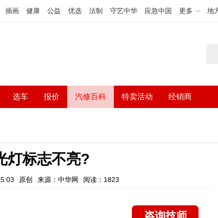
插画
健康
公益
优选
法制
守艺中华
应急中国
更多
地
选车
报价
汽修百科
特卖活动
经销商
光灯标志不亮?
5:03
原创
来源：中华网
阅读：1823
咨询技师