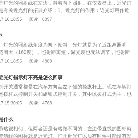
是灯光的照射线在左边，斜着向下照射。在仪表盘上，近光灯
，也就是远近光交替。
是有关近光灯的拓展介绍：1、近光灯的作用：近光灯用作近
围大。使用近光灯便于驾驶人看清夜晚行车时汽车周围的路面
 16:18:55
阅读：6897
的使用场合：（1）在天黑没有路灯的地段开车以及在傍晚天色
现时开车，都必须打开近光灯。（2）如果赶上大雾、下雪或
？
阴，那么即使在白天也必须打开近光灯。
，灯光的照射线角度为向下倾斜，光灯就是为了近距离照明，
范围大（160度），照射距离短，聚光度也无法调节，照射距
米左右，发出的光呈现发散状态，可以照到近处较大范围内的物
 16:18:55
阅读：4888
还要经常用到远光灯，远光灯的标志为蓝色，灯光的照射线角
，根据灯丝的距离来调整光线的强弱，远光灯在其焦点上，发
近光灯指示灯不亮是怎么回事
，光线较为集中，亮度较大，可以照到很远很高的物体。
制开关通常都是在汽车方向盘左下侧的操纵杆上。现在车辆灯
是拨杆式控制开关和旋钮式控制开关，其中以拨杆式为主，也
灯光控制电路摇杆，换到近光灯部位，近光灯就可以开启。近
 15:30:05
阅读：4788
志为绿色。近光灯图标的灯光线条是朝下的。在实际情况中，
构造也是如此。汽车前大灯的灯光实际效果可以直接干扰晚间
是什么
道路交通安全，因而世界各地交管单位通常都以国家法律方式
虽然很相似，但两者还是有略微不同的，左边带直线的图标就
大灯的照明标准，以确保晚间行车的安全。轿车近光灯指示灯
带斜线的图标就是近光灯。打开近光灯以后有时候可能没有发