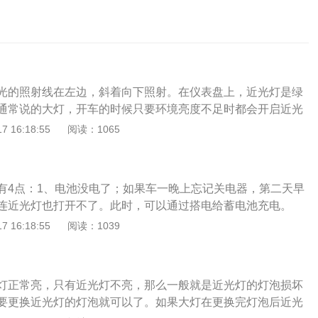
光的照射线在左边，斜着向下照射。在仪表盘上，近光灯是绿
通常说的大灯，开车的时候只要环境亮度不足时都会开启近光
开关基本都是拨杆式开关和旋钮式开关，其中以拨杆式为主，
 16:18:55
阅读：1065
手柄，换到近光灯位置，近光灯即可点亮。旋钮式车灯开关也
转到近光灯挡位上，近光灯即可点亮。汽车近光灯开启的条件
在距相对方向来车150米以外改用近光灯，在窄路、窄桥与非机
有4点：1、电池没电了；如果车一晚上忘记关电器，第二天早
用近光灯。2、机动车在夜间没有路灯、照明不良或者遇有
连近光灯也打开不了。此时，可以通过搭电给蓄电池充电。
、冰雹等低能见度情况下行驶时，应当开启前照灯、示廓灯和
果汽车大灯远光灯正常亮，只有近光灯不亮，那么一般就是近
 16:18:55
阅读：1039
行驶的后车与前车近距离行驶时，不得使用远光灯。机动车雾
，这种情况只需要更换近光灯的灯泡就可以了。如果大灯在更
灯和危险报警闪光灯。3、会车的时候，由于远光灯亮度过于
还是不亮，就需要找专业人士来检查和维修了。3、保险丝熔
射对向车辆，使得对方驾驶员无法看清前方路面，很容易发生
灯保险丝在发动机舱保险丝盒或者仪表板左侧的保险丝盒可以
光灯可以避免这种情况，要主动使用近光灯。
灯正常亮，只有近光灯不亮，那么一般就是近光灯的灯泡损坏
险丝更换掉即可。4、近光控制电路有故障；有可能是车灯控
要更换近光灯的灯泡就可以了。如果大灯在更换完灯泡后近光
种情况需要到修理店进行检修。