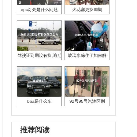
epc灯亮是什么问题
火花塞更换周期
驾驶证到期没有换,逾期
玻璃水冻住了如何解
怎么办??
决？
bba是什么车
92号95号汽油区别
推荐阅读