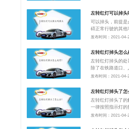
面和空中没有禁止
10米左右，根据
左转红灯可以掉头
起拆除至虚实线连
可以掉头，前提是
碍正常行驶的其他
侧是虚线。以下是
发布时间：2021-04-26
规定：“机动车在
人行横道、桥梁、
左转红灯掉头怎么
机动车在没有禁止
左转红灯掉头的处
妨碍正常行驶的其
除了在铁路道口、
强道路交通管理，
外，机动车在没有
发布时间：2021-04-26
建设的需要，所以
不得妨碍正常行驶
可掉头的，因为连
左转红灯掉头了怎
掉头的处罚是：罚款
左转红灯掉头了的
3、左转红灯掉头
一律按照指示灯的
头的条例，对于红
说，只要没有禁止
发布时间：2021-04-26
线造成的违规掉头
及保证安全的情况
片，申诉或处理。
实线变为虚线，车