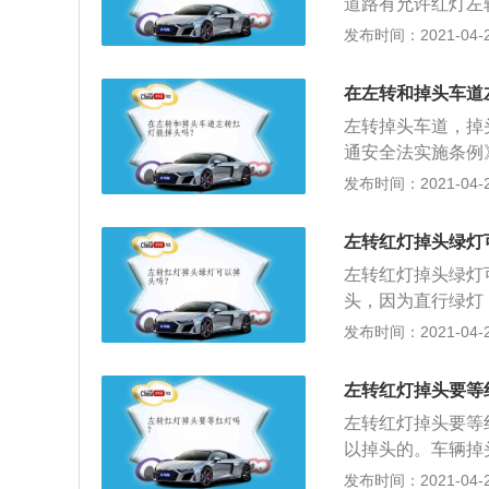
道路有允许红灯左
置掉头通道有的地
发布时间：2021-04-26
掉头，不过前提是
左转标志在路边设
在左转和掉头车道
要按照标志上的提
左转掉头车道，掉
灯而停止行驶的话
通安全法实施条例
进行，要过了斑马
的地点以及在铁路
发布时间：2021-04-26
的路段，不得掉头
的地点可以掉头，
左转红灯掉头绿灯
有前方车辆停车排
左转红灯掉头绿灯
得穿插等候的车辆
头，因为直行绿灯
正常行驶，肯定是
发布时间：2021-04-26
时候，一般对向车
《中华人民共和国
左转红灯掉头要等
者禁止左转弯标志
左转红灯掉头要等
坡、隧道或者容易
以掉头的。车辆掉
没有禁止左转弯标
是“信号灯”的提
发布时间：2021-04-26
行人的通行。