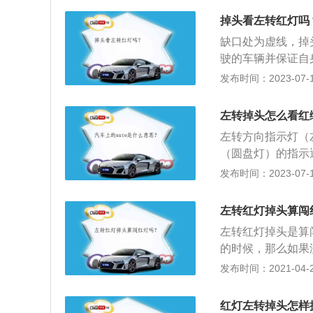
不用看，这也是因
掉头看左转红灯吗
与此同时正前方沒
缺口处为虚线，掉
绿的情况下，才能
驶的车辆并保证自
头的警示牌。就可
掉头就要越过斑马
发布时间：2023-07-17
车辆通行，就可以
行人走在道路右侧
车辆要减速慢行，
左转掉头怎么看红
道和非自动车道的
左转方向指示灯（
全的基础上可以通
（圆盘灯）的指示
通行属于违法行为
指令，车辆进入导
发布时间：2023-07-17
车乙减速慢行，在
车辆要在不影响其
属于违法行为，应
如果要在有左转弯
不停车通行属于违
左转红灯掉头算闯
等待，等到左转绿
放行属于违法行为
左转红灯掉头是算
牌：路口有允许掉
中间的停车区域待
的时候，那么如果
掉头的指示牌或车
道。可以掉头的情
的；2、因为根据
发布时间：2021-04-28
掉头。虚线处可以
则可以进行调头;
红灯亮时，禁止车
果是双黄虚实线，
号灯的话，需根据
在左转车道掉头，
情况下可以掉头；
红灯左转掉头怎样
头。路口没有明确