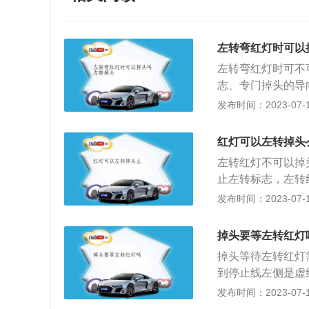
左转弯红灯时可以
左转弯红灯时可不
志、专门掉头的导
只要不影响对向来
发布时间：2023-07-17
线，同时信号属于
《中华人民共和国
红灯可以左转掉头
者禁止左转弯标志
左转红灯不可以掉
坡、隧道或者容易
止左转标志，左转
禁止左转弯标志、
够掉头。3、在到
发布时间：2023-07-17
的通行。
志，都能够掉头，
位置才可以掉头。
掉头要等左转红灯
掉头等待左转红灯
到停止线左侧是虚
停止线左侧是虚线
发布时间：2023-07-17
待转区等待绿灯亮