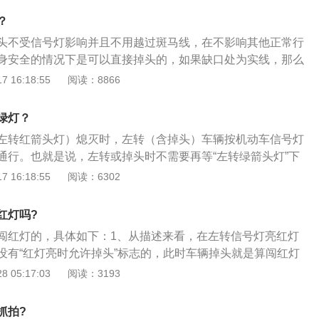
设定掉头部位而定。假如路面左边双黄线一直延展到停止线，
？
有严禁掉头的警示标志，那麼就必须在左转道等候左转绿灯亮
头不受信号灯影响并且不用越过斑马线，在不影响其他正常行
够开展掉头。另一种状况是左边有直接的张口，且有竖起可掉
身安全的情况下是可以直接掉头的，如果缺口处为实线，那么
以不用看正前方的左转向灯，在没有防碍相对性直行车回来的
线并受信号灯的影响。如果要越过斑马线掉头需要礼让行人：
 16:18:55
阅读：8866
进行掉头实际操作。
的人行横道上，没有到达道路的中心线。在左侧道路上行驶的
在确保安全的基础上，使其能够通过人行横道；行人在自动车
绿灯？
边界线外等待。未进入公路的，汽车应当减速慢行，在确保安
左转红箭头灯）熄灭时，左转（含掉头）车辆按机动车信号灯
过人行横道；行人越过车道和非车道的分界线时，汽车不停车
通行。也就是说，左转或掉头时不需要再等“左转绿箭头灯”下
，应予以处罚；行人沿着人行横道进入机动车甲车道后，机动
向车道后，只要“直行绿灯”亮了即可行驶。掉头的注意事项：
 16:18:55
阅读：6302
确保安全的基础上通过人行横道。汽车甲不停车准许通行的，
他车辆正常行驶的情况下，根据左转车道信号灯指示通行。而
当给予处罚；在道路中心线待命的行人不进入汽车车道，汽车
待转区的路口掉头，可以在直行绿灯时，先进入左转待转区内
法行为，应予以处罚；行人越过道路中心线进入车道，不停车
红灯吗?
灯亮起时再掉头。允许掉头的情况如下：有掉头信号灯或指示
，应当予以处罚；道路中间用绿化带隔开行人。步行者在道路
闯红灯的，具体如下：1、从描述来看，在左转信号灯亮红灯
头的信号灯时，在掉头指示灯为绿灯时可以掉头；路口有允许
机时，汽车必须减速慢行，在确保安全的基础上通过人行横
没有“红灯亮时允许掉头”标志的，此时车辆掉头就是算闯红灯
道上有允许掉头指示标识，在确保自身及他人安全情况下可以
况：路口有调头指示标志可掉头：路口有明确的调头指示标志
《道路交通安全法实施条例》中的规定：机动车信号灯表示：
 05:17:03
阅读：3193
掉头：无论是白色虚线还是黄色虚线处，都是允许掉头的。如
有调头信号灯的，需要按照信号灯的指示进行调头。如果没有信
辆通行；3、由于机动车掉头有左转性质，一般情况下都需要
要看自己所在的一侧是否是虚线，如果是虚线，在保证安全的
具体情况，在不妨碍其它通行车辆或者行人的情况下进行掉
所以此时掉头，就会算闯红灯的。
如果是实线，则不能掉头。如果是在路口遇到双黄虚实线，可
抓拍?
禁止调头、左转标志的可调头：如果没有明确标明禁止调头的