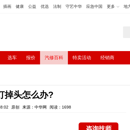
插画
健康
公益
优选
法制
守艺中华
应急中国
更多
地
选车
报价
汽修百科
特卖活动
经销商
灯掉头怎么办?
8:02
原创
来源：中华网
阅读：1698
咨询技师