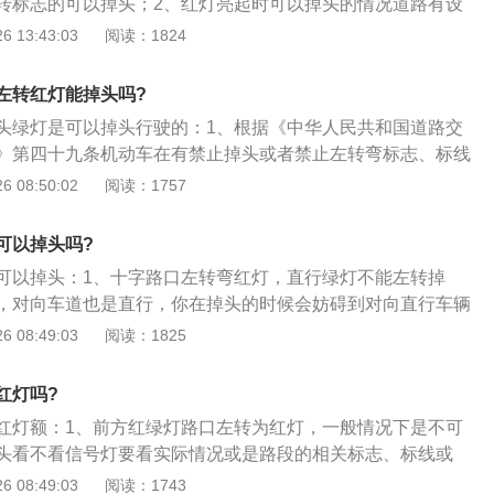
转标志的可以掉头；2、红灯亮起时可以掉头的情况道路有设
方会设置一些掉头的通道，那么即使是红灯车子依旧可以向左
 13:43:03
阅读：1824
车主得注意，不要影响到其他车辆的行驶；3、道路允许红灯
置有左转标志的，在红灯的时候是可以继续掉头的，但是一定
左转红灯能掉头吗?
醒来走。此时驾驶人也是不需要看信号灯的，假如因为看信号
头绿灯是可以掉头行驶的：1、根据《中华人民共和国道路交
，反而会被扣分。此外，车辆在左转的时千万不能在斑马线上
》第四十九条机动车在有禁止掉头或者禁止左转弯标志、标线
线再左转。
道口、人行横道、桥梁、急弯、陡坡、隧道或者容易发生危险
 08:50:02
阅读：1757
；2、机动车在没有禁止掉头或者没有禁止左转弯标志、标线
但不得妨碍正常行驶的其他车辆和行人的通行；3、机动车遇
可以掉头吗?
队等候或者缓慢行驶时，不得借道超车或者占用对面车道，不
可以掉头：1、十字路口左转弯红灯，直行绿灯不能左转掉
。
，对向车道也是直行，你在掉头的时候会妨碍到对向直行车辆
不能掉头的，因为这也违反了道路交通安全法。左转灯变绿的
 08:49:03
阅读：1825
道直行灯会变为红灯，此时比较安全，可以掉头；2、根据
道路交通安全法实施条例》第四十九条机动车在有禁止掉头或
红灯吗?
、标线的地点以及在铁路道口、人行横道、桥梁、急弯、陡
红灯额：1、前方红绿灯路口左转为红灯，一般情况下是不可
发生危险的路段，不得掉头；3、机动车在没有禁止掉头或者
头看不看信号灯要看实际情况或是路段的相关标志、标线或
志、标线的地点可以掉头，但不得妨碍正常行驶的其他车辆和
示等。有可以掉头不用看信号灯的，也有要求看信号灯的；2、地
 08:49:03
阅读：1743