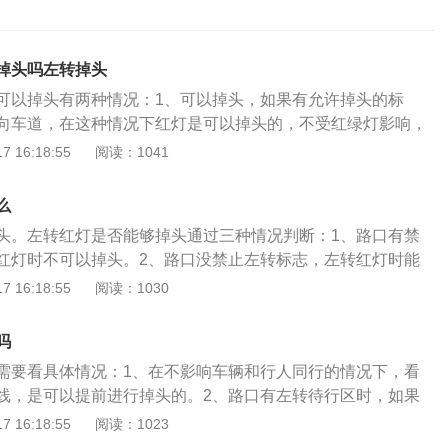
掉头吗左转掉头
可以掉头有两种情况：1、可以掉头，如果有允许掉头的标
向车道，在这种情况下红灯是可以掉头的，不受红绿灯影响，
车。2、不能掉头，如果有禁止左转，或者禁止掉头标志、标
 16:18:55
阅读：1041
直行指示的时候，这种情况下就不能掉头。再次提示大家：
道路交通安全法实施条例》第四十九条机动车在有禁止掉头或
么
、标线的地点以及在铁路道口、人行横道、桥梁、急弯、陡
头。左转红灯是否能够掉头通过三种情况判断：1、路口有禁
发生危险的路段，不得掉头。机动车在没有禁止掉头或者没有
红灯时不可以掉头。2、路口没禁止左转标志，左转红灯时能
标线的地点可以掉头，但不得妨碍正常行驶的其他车辆和行人
停车线以前，路中间有虚线空缺，要是缺口处没禁止掉头的标
 16:18:55
阅读：1030
假如缺口处有禁止掉头的标志或是实线，就必须行车到停车线
吗
需要看具体情况：1、在不影响车辆和行人同行的情况下，看
线，是可以提前进行掉头的。2、路口有左转待行区时，如果
，可以提前掉头不用去待转区。如果直行灯是绿灯，则要进入
 16:18:55
阅读：1023
起才能左转。掉头行车等绿灯必须看情况，有时必须看而有时