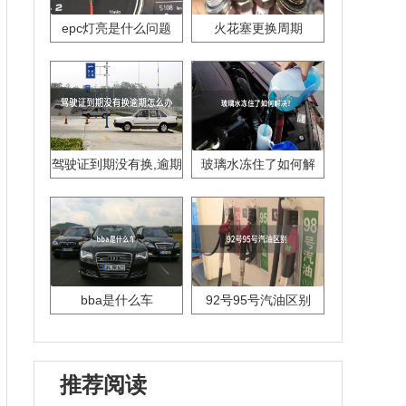
epc灯亮是什么问题
火花塞更换周期
驾驶证到期没有换,逾期
玻璃水冻住了如何解
怎么办??
决？
bba是什么车
92号95号汽油区别
推荐阅读