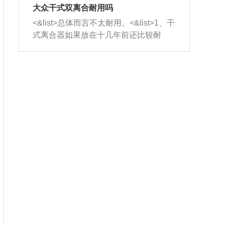
室，最后形成废气排出，就可以让三元
无法制作，需要将车辆送到修理厂或4s
造成烧机油。<&list>3、机油粘度。使用
大众干式双离合耐用吗
催化器得到清洗，排气管堵塞的情况就
店；<&list>2.车辆半轴套管防尘罩破
机油粘度过小的话，同样会有烧机油现
<&list>总体而言不太耐用。<&list>1、干
能够得到解决。
裂，破裂后会出现漏油现象，使半轴磨
象，机油粘度过小具有很好的流动性，
式离合器如果放在十几年前还比较耐
损严重，磨损的半轴容易损坏，产生异
容易窜入到气缸内，参与燃烧。<&list>
用，但是由于现在的汽车发动机动力输
响；<&list>3.稳定器的转向胶套和球头
4、机油量。机油量过多，机油压力过
出越来越高，使得干式离合器散热不足
老化，一般是使用时间过长造成的。解
大，会将部分机油压入气缸内，也会出
的缺陷也逐渐暴露出来。<&list>2、由于
决方法是更换新的质量好的转向橡胶套
现烧机油。<&list>5、机油滤清器堵塞：
干式双离合的工作环境暴露在空气中，
和球头。
会导致进气不畅，使进气压力下降，形
而离合器的散热也是通离合器罩上面的
成负压，使机油在负压的情况下吸入燃
几个小孔来进行散热。但是在行驶过程
烧室引起烧机油。<&list>6、正时齿轮或
中变速箱需要换挡，就不得不使得离合
链条磨损：正时齿轮或链条的磨损会引
器频繁工作。<&list>3、长时间的低速行
起气阀和曲轴的正时不同步。由于轮齿
驶以及过于频繁的启停，导致离合器的
或链条磨损产生的过量侧隙，使得发动
温度不断升高，而低速行驶时空气流动
机的调节无法实现：前一圈的正时和下
效率不高，无法将离合器中的热量有效
一圈可能就不一样。当气阀和活塞的运
的带走，导致离合器内部的温度不断升
动不同步时，会造成过大的机油消耗。
高，加速离合器的磨损。
解决方法：更换正时齿轮或链条。<&list
>7、内垫圈、进风口破裂：新的发动机
设计中，经常采用各种由金属和其他材