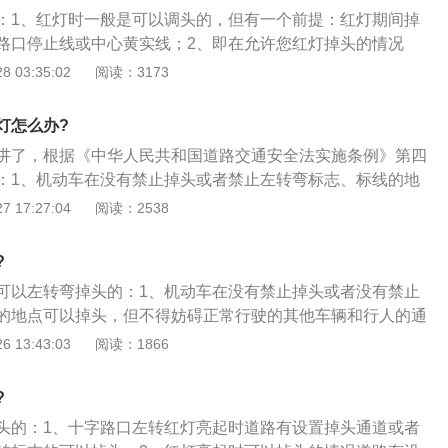
掉头，但是不得越过前方的停止线。黄色网格线处可以掉头：
这里的“没有明确表明禁止调头”指只要路口没有“禁止调头标
：1、红灯时一般是可以调头的，但有一个前提：红灯期间掉
止停车，但只要中央没有隔离护栏，在避让正常行驶的车辆
标志”、路中央不是实线等这几种情况，则可以放心大胆的调头。
路口停止线或中心黄实线；2、即在允许您红灯掉头的情况
。绿化带虚线一侧可掉头：绿化带前方为虚线时，该侧的车辆
调头：黄色网格线实际上就是禁停网格线施划于易发生因临时
一条虚线；3、如果黄线双实线的话，说明红灯不能掉头，记
 03:35:02
阅读：3173
。当绿化带前方为实线时，车辆必须遵守交通信号灯指示，越
叉路口、重要单位出入口及其他需要设置的路口等。任何车辆
误，受到了处罚。
，禁止轧实线或轧斑马线掉头。
车(包括停车等候交通灯)，都属于违章行为。虽然在黄色网格
灯怎么办?
车，但在黄色网格线区域确是可以调头的。黄色网格线只要未
讲了，根据《中华人民共和国道路交通安全法实施条例》第四
就等同于“允许调头”。禁左和允许掉头标志同时出现：是允许
：1、机动车在没有禁止掉头或者禁止左转弯标志、标线的地
的，不过“禁止掉头”不等同“禁止左转”。路口掉头时要注意：观
掉头的地点，在既没有掉头专用信号灯，也无其他规范掉头的
 17:27:04
阅读：2538
是实线的话，不管在任何情况下都不得掉头，应该继续往前行
，机动车在红绿灯期间均可以掉头；2、有交通标志明确标明
点。前方设有“禁止左转”的指示牌，此时就算没有提到禁止掉
掉头的，应当在规范的信号期间掉头，掉头时，不得妨碍正常
路口进行掉头的，因为左转和掉头的动作很相似，掉头之前肯
?
者行人通行；3、机动车在有禁止掉头或者禁止左转弯标志、
头必须在最内侧的左转车道，如果是在第二条左转车道的话，
可以左转弯掉头的：1、机动车在没有禁止掉头或者没有禁止
路道口、人行横道、桥梁、急弯、陡坡、隧道或者容易发生危
进行掉头。掉头一定要先让直行的车辆，在不干预直行车辆正
的地点可以掉头，但不得妨碍正常行驶的其他车辆和行人的通
头；4、有左拐灯但不是掉头专用灯，所以符合“在既没有掉头
进行掉头，否则会承担全部事故责任。一般靠近路口停止线
黄线掉头，除非靠近自己一侧是虚线。如果左转前车等候信号
 13:43:03
阅读：1866
其他规范掉头的交通标志的情况下，机动车在红绿灯期间均可
有引导箭头供行驶车辆选择车道，最左侧车道不都是左转箭头
，等行驶到路口双黄线虚线区域或驶离实线区域掉头；3、有
拐灯，但左拐灯红灯时，也能掉头。
果出现直行箭头的，即使是没有明确禁止掉头等标志，也是不
头标志；禁止跨越实线掉头；道路中间没有虚线，隔离带没有
?
不可以掉头。这种情况就需要跨越停止线掉头，如果没有掉头
头的：1、十字路口左转红灯亮起时道路有设置掉头通道或者
左转灯，按照红灯停、绿灯行的原则。禁止在人行横道掉头。