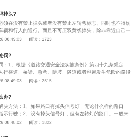
左转弯和禁止掉头的标志、标线左侧中心线有一段虚线（大约
路口大小施划）或无线；3、若有路中栏杆，栏杆从车辆停止线
吗掉头?
接处路中心虚线与实线连接处有允许掉头的指示标志。
必须在没有禁止掉头或者没有禁止左转弯标志、同时也不得妨
车辆和行人的通行。而且不可压双黄线掉头，除非靠近自己一
具体规定：1、根据《道路交通安全法实施条例》第49条中的
 08:49:03
阅读：1723
有禁止掉头或者禁止左转弯标志、标线的地点以及在铁路道口、
急弯、陡坡、隧道或者容易发生危险的路段，不得掉头；2、
处罚?
掉头或者没有禁止左转弯标志、标线的地点可以掉头，但不得
罚：1、根据《道路交通安全法实施条例》第四十九条规定，
他车辆和行人的通行；3、道路交通安全法实施条例是为了加
人行横道、桥梁、急弯、陡坡、隧道或者容易发生危险的路段
维护交通秩序，保障交通安全和畅通，以适应社会主义现代化
禁止掉头或者没有禁止左转弯标志、标线的地点可以调头，但
 08:49:03
阅读：2515
才制定次条例。
的其他车辆和行人的通行；2、一般情况下左转红灯亮时是不
左转弯都不可以，试想怎么可以掉头呢？目前对红灯路口违章
么办?
100-200元并扣3分。那么有哪些情况是不可以掉头的呢；
解决方法：1、如果路口有掉头信号灯，无论什么样的路口，
曾引起一定的争议，因为法律中没有明确规定左转红灯可以掉
指示行驶；2、没有掉头信号灯，但有左转灯的路口。一般来
灯左转弯掉头违章性质界限并不明确，但是如果因前方阻挡视
掉头标志，司机可以不受信号灯限制，在不影响正常行驶车辆
 08:48:02
阅读：1822
，可以持驾驶证、行驶证到就近的交巡警服务厅查看违章照
下调头；3、但前提是，道路中的中央隔离带在接近路口时由
辆才可以在此区域进行掉头。但如果中央分隔线没有停车线之