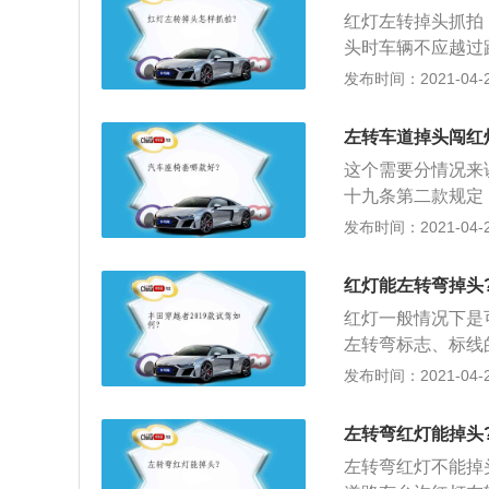
以在虚线一侧进行
地点则可以调头。
红灯左转掉头抓拍
黄色网格线区域禁
志”、“禁止左转
头时车辆不应越过
后，可以在此掉头
黄色网格线也可以
下，左黄线一般是
发布时间：2021-04-28
就可以从此处掉头
停车造成堵塞的交
住，很多人犯了错
过斑马线后再掉头
在禁停网格线上停
左转车道掉头闯红
线区域车辆不能停
这个需要分情况来
设路中隔离护栏，
十九条第二款规定
掉头但是禁止左转
点可以掉头，允许
发布时间：2021-04-27
察路面标线，如果
交通标志的情况下
驶寻找合适掉头地
在红灯或绿灯期间
头，也是无法在该
红灯能左转弯掉头
行驶的其他车辆或
定都要先左转。掉
红灯一般情况下是
标线的地点以及铁
也不能在这个路口
左转弯标志、标线
险的路段，不得掉
常行驶的情况下才
行；2、不可压双
发布时间：2021-04-26
专用信号灯，也无
处，车道内都会画
灯，应当在后排队
以掉头”即在有左
的，部分道路上如
禁止左转或禁止掉
左转弯红灯能掉头
允许掉头的。
设置缺口，红灯时
左转弯红灯不能掉
灯，我们就应该看