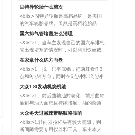
固特异轮胎什么档次
<&list>固特异轮胎是高档品牌，是美国
的汽车轮胎品牌。虽然是高档轮胎品
牌，但是中高低端的轮胎都有生产，这
国六排气管堵塞怎么清理
也是为了更好的开拓市场。
<&list>1、当车主发现自己的国六车排气
管出现堵塞的情况时，可以利用铁丝或
者是细棍，直接将杂物给取出来，如果
在家拿什么练方向盘
堵塞情况比较严重，也可以采取应急措
<&list>1、找一只平底锅，把两耳看作3
施。 <&list>2、直接利用木棍将所有的
点和9点钟方向，同时在6点钟和12点钟
杂物推到排气管里面的位置处，然后将
方向做一个标记。 <&list>2、双手握住
三元催化器拆解开，就可以将堵塞的东
大众1.8t发动机烧机油
平底锅两耳，然后往左打半圈、一圈、
西取出来。但如果是因为积碳过多引起
<&list>1、前后曲轴油封老化：前后曲轴
一圈半的练习，往右同样也要打相同的
的堵塞，就需要将三元催化器泡在草酸
油封与油大面积且持续接触，油的杂质
圈数。 <&list>3、最后强调要反复练
中进行清洗。 <&list>3、也可以利用清
和发动机内持续温度变化使其密封效果
习，这样就可以形成肌肉记忆，在真实
大众冬天过减速带咯吱咯吱响
洗剂对堵塞的情况得到解决，将清洗剂
逐渐减弱，导致渗油或漏油。<&list>2、
驾驶车辆时，不需要记忆也能打好方
放在燃油箱中，与燃油混合后，车辆启
<&list>1.转向器拉杆头有较大间隙，判
活塞间隙过大：积碳会使活塞环与缸体
向。
动时，就可以和汽油一起进入到燃烧
断间隙需要专用仪器和工具，车主本人
的间隙扩大，导致机油流入燃烧室中，