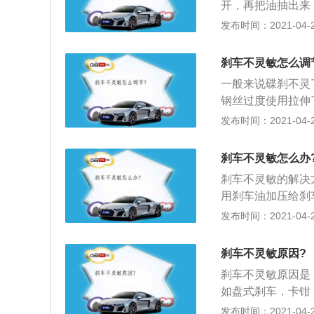
开，再把油抽出来
在制动毂上，防止
它拧开，油滴出来
发布时间：2021-04-26
免发生严重后果。
面，抽个三分钟之
车，踩个五六下然
刹车不灵敏怎么调
放掉，四个轮子全
一般来说碟刹不灵
钢丝过度使用拉伸
车的话，就要先用
发布时间：2021-04-26
一点就可以了！感
刹车线固定螺丝紧
刹车不灵敏怎么办
更简单了，只用把
刹车不灵敏的解决
了，反之逆时针拧
用刹车油加压给刹
住车，不是刹车松
是，摩擦生热，这
发布时间：2021-04-26
找维修人员调，这
过刹车片和刹车分
转动轮子边调；4
麻烦了，在这种高
柄和刹车线的连接
刹车不灵敏原因?
水汽很少，但存在
磨损的话，就麻烦
刹车不灵敏原因是
实就是，要压缩汽
如盘式刹车，卡钳
次大概是2升～4
和刹车盘表面变得
发布时间：2021-04-26
刹车比较频繁，可