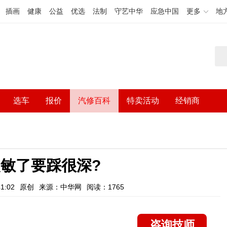
插画
健康
公益
优选
法制
守艺中华
应急中国
更多
地
选车
报价
汽修百科
特卖活动
经销商
敏了要踩很深?
1:02
原创
来源：中华网
阅读：1765
咨询技师