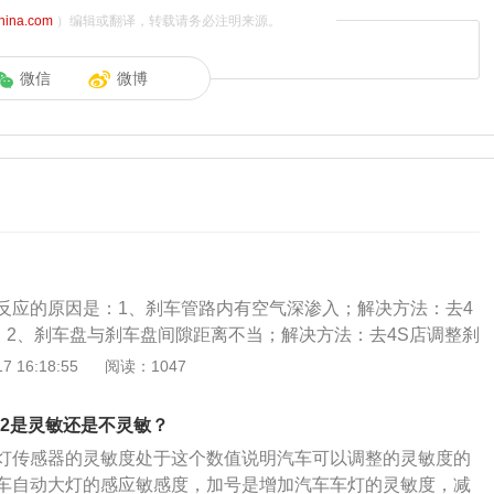
china.com
）编辑或翻译，转载请务必注明来源。
微信
微博
反应的原因是：1、刹车管路内有空气深渗入；解决方法：去4
。2、刹车盘与刹车盘间隙距离不当；解决方法：去4S店调整刹
。3、总泵不正常或损坏；解决方法：去4S店检查维修汽车总
 16:18:55
阅读：1047
足或掺杂水分；解决方法：刹车油不足的话添加刹车油，如掺
换和排空刹车油。5、分泵漏油；解决方法：去4S店检查维修
-2是灵敏还是不灵敏？
称为制动，是指运行中的机动车辆及其他运输工具机械停止、
灯传感器的灵敏度处于这个数值说明汽车可以调整的灵敏度的
其分为鼓式刹车和盘式刹车。
车自动大灯的感应敏感度，加号是增加汽车车灯的灵敏度，减