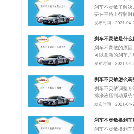
应及时检查轴承和
已经漏进了油。去
刹车不灵敏了解决
耗增加。
要在平路上行驶时
要及时靠边停车或
发布时间：2021-04-26
时停靠应急车道并
急下坡路段前，最
刹车不灵敏是什么
灵，先试着拉手刹
刹车不灵敏的原因
拉得过快，那样容
可以拿新的刹车片
3、适当降低挡位
摩擦声响，这其实
发布时间：2021-04-26
制减挡（俗称抢挡
更换新的刹车片就
用，慢慢将车子停
车时刹不紧，再加
刹车不灵敏怎么调
车把压上泵活塞的
刹车不灵敏调整方
排净液压制动系统
2、车在运行中，
发布时间：2021-04-26
擦，造成温度升高
二半制动状态会使
刹车不灵敏换刹车
故。行车中如发现
刹车不灵敏换刹车
车“晾”刹，保证