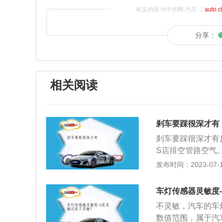
本文内容为中华网·汽车（
auto.
分享：
相关阅读
刹车要踩很深才有
刹车要踩很深才有
S店排空管路空气
车盘与刹车盘距离
发布时间：2023-07-17
泵。4、刹车油不
杂水分的话需要更
车灯传感器灵敏度
汽车分泵。刹车也
不灵敏，汽车的车
减低速度的动作，
数值范围，属于汽