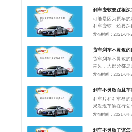
驶里程的增加，刹
刹车变软要踩很深
度后，就需要立即
可能是因为原车的
员轻松踩下刹车踏
刹车变软，还要踩
泵，此时制动分泵
下每行驶5000
发布时间：2021-04-28
泵就是我们平时所
磨损的状态，两边
是推动刹车片。制
立即处理；2、制
的液体，如果制动
货车刹车不灵敏的
材料部分都磨没了
液含水量达到3%
货车刹车不灵敏的
样，才能使刹车片
管路内的空气排空
常见，大部分都是
定要踩几脚刹车，
能非常好，但没跑
发布时间：2021-04-26
故。
功能导致的。判断
是哪个已经损坏，
刹车不灵敏而且车
非常常见，一般出
刹车片和刹车盘的
脂漏进制动鼓内造
果发现车辆在行驶
现。如果漏油非常
准。如果轮胎充气
发布时间：2021-04-26
就很简单了；3、
查轮胎磨损程度，
没有漏油。当频繁
示：必要时更换新
鼓内有没有油烟或
刹车不灵敏了该怎