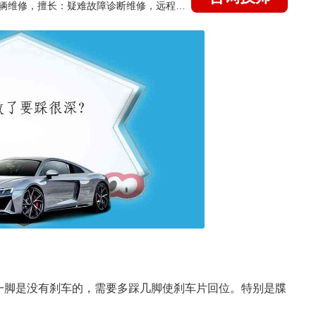
国家认证的汽车维修技师，15年德美日等各系车辆维修，擅长：疑难故障诊断维修，远程维修技术指导
一脚是没有刹车的，需要多踩几脚使刹车片回位。特别是牒