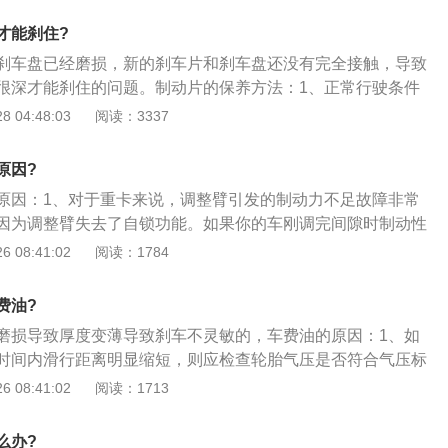
车片和刹车盘也会不断磨损。在刹车片和刹车盘磨损到一定程
才能刹住?
更换了。真空助力泵是用来提供助力的，这个部件可以让驾驶
刹车盘已经磨损，新的刹车片和刹车盘还没有完全接触，导致
板。踩下刹车踏板后，制动总泵会通过制动液来推动制动分
很深才能刹住的问题。制动片的保养方法：1、正常行驶条件
可以推动刹车片夹紧刹车盘，这样汽车就可以减速了。制动分
公里对制动蹄片检查一次，不仅要检查剩余的厚度，还要检查蹄片
 04:48:03
阅读：3337
说的刹车卡钳，刹车卡钳内是有很多活塞的，这些活塞的作用
磨损的程度是否一样，回位是否自如等，发现不正常情况必须
动液是一种需要定期更换的油液。制动液是一种比较容易吸水
动蹄片一般由铁衬板和摩擦材料两部分组成，一定不要等摩擦
液的含水量过高，会导致制动力降低，制动距离延长。在制动
原因?
才更换蹄片；3、更换时要换原厂备件提供的刹车片，只有这
时就需要立即更换了，并且在更换完制动液后一定要将刹车系统
原因：1、对于重卡来说，调整臂引发的制动力不足故障非常
和刹车盘之间的制动效果最好，磨损最小；4、更换完后，一
。
因为调整臂失去了自锁功能。如果你的车刚调完间隙时制动性
以消除蹄片与制动盘的间隙，造成第一脚没刹车，易出现事
多久性能再次出现下降，多半就是因为某些调整臂失去了自锁
 08:41:02
阅读：1784
方法比较简单，再次调整制动间隙，哪一个调整臂间隙较大就
拆下来更换即可；2、制动鼓进油导致的制动力不足现象也是
费油?
现在驱动桥部位，基本都是因为半轴油封和轮毂油封损坏，油
磨损导致厚度变薄导致刹车不灵敏的，车费油的原因：1、如
成的。如果漏油不太严重，只沾到了制动蹄片上，会不容易发
时间内滑行距离明显缩短，则应检查轮胎气压是否符合气压标
严重，比如像照片中这样已经流到了刹车鼓的外部，判断起来
不足，燃油消耗也会增加。提示：适时为轮胎充足气；2、检
 08:41:02
阅读：1713
在这里我教给大家一个小技巧，可以用来间接判断制动鼓内有
如果轮胎磨损严重，就会经常出现打滑现象，增加油耗。提
使用制动（比如下长坡）造成制动鼓发热以后，停车检查制动
的轮胎；3、如果在行驶或启动过程中发现车轮有异常噪音，
油脂烧焦的味道飘出来，如果有，基本就可以判定制动鼓内部
么办?