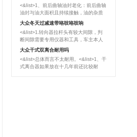
平底锅两耳，然后往左打半圈、一圈、
西取出来。但如果是因为积碳过多引起
<&list>1、前后曲轴油封老化：前后曲轴
一圈半的练习，往右同样也要打相同的
的堵塞，就需要将三元催化器泡在草酸
油封与油大面积且持续接触，油的杂质
圈数。 <&list>3、最后强调要反复练
中进行清洗。 <&list>3、也可以利用清
和发动机内持续温度变化使其密封效果
习，这样就可以形成肌肉记忆，在真实
大众冬天过减速带咯吱咯吱响
洗剂对堵塞的情况得到解决，将清洗剂
逐渐减弱，导致渗油或漏油。<&list>2、
驾驶车辆时，不需要记忆也能打好方
放在燃油箱中，与燃油混合后，车辆启
<&list>1.转向器拉杆头有较大间隙，判
活塞间隙过大：积碳会使活塞环与缸体
向。
动时，就可以和汽油一起进入到燃烧
断间隙需要专用仪器和工具，车主本人
的间隙扩大，导致机油流入燃烧室中，
室，最后形成废气排出，就可以让三元
无法制作，需要将车辆送到修理厂或4s
造成烧机油。<&list>3、机油粘度。使用
大众干式双离合耐用吗
催化器得到清洗，排气管堵塞的情况就
店；<&list>2.车辆半轴套管防尘罩破
机油粘度过小的话，同样会有烧机油现
<&list>总体而言不太耐用。<&list>1、干
能够得到解决。
裂，破裂后会出现漏油现象，使半轴磨
象，机油粘度过小具有很好的流动性，
式离合器如果放在十几年前还比较耐
损严重，磨损的半轴容易损坏，产生异
容易窜入到气缸内，参与燃烧。<&list>
用，但是由于现在的汽车发动机动力输
响；<&list>3.稳定器的转向胶套和球头
4、机油量。机油量过多，机油压力过
出越来越高，使得干式离合器散热不足
老化，一般是使用时间过长造成的。解
大，会将部分机油压入气缸内，也会出
的缺陷也逐渐暴露出来。<&list>2、由于
决方法是更换新的质量好的转向橡胶套
现烧机油。<&list>5、机油滤清器堵塞：
干式双离合的工作环境暴露在空气中，
和球头。
会导致进气不畅，使进气压力下降，形
而离合器的散热也是通离合器罩上面的
成负压，使机油在负压的情况下吸入燃
几个小孔来进行散热。但是在行驶过程
烧室引起烧机油。<&list>6、正时齿轮或
中变速箱需要换挡，就不得不使得离合
链条磨损：正时齿轮或链条的磨损会引
器频繁工作。<&list>3、长时间的低速行
起气阀和曲轴的正时不同步。由于轮齿
驶以及过于频繁的启停，导致离合器的