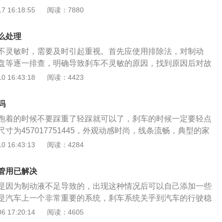
少灵敏度。以下是拓展资料：1、车灯传感器灵敏度：需要根
 16:18:55
阅读：7880
惯和驾驶区域环境需要来确定，不一定调到最低或最高就是最
敏度的调节可以参照驾驶手册的操作提示进行操作调节，或者
么处理
员由专业的师傅帮忙调整。
不灵敏时，需要及时引起重视。首先应使用排除法，对制动
盘等逐一排查，明确导致刹车不灵敏的原因，找到原因后对故
排查：1.检查制动液是否需正常。储液罐里的制动液液位应在
 16:43:18
阅读：4423
度线之间，如果液位低于最小刻度线，首先检查储液罐周围是
查制动系统有无泄漏，排除泄漏后补充制动液。2.检查刹车片
吗
的作用原理是挤压在刹车盘或者刹车毂之间，起到摩擦作用，
跑着的时候不要踩重了轻踩就可以了，刹车的时候一定要轻点
速刹车的目的。由于其工作时总是伴随摩擦，所以车辆使用时
寸为457017751445，外观动感时尚，线条流畅，典型的家
磨损和消耗。可以通过观察刹车片两侧凸起是位置的磨损情
些锋利但多了些饱满，看起来更和谐中庸一点。内饰方面，纯
 16:43:13
阅读：4284
于2-3毫米，则需要更换刹车片。3.检查检查刹车盘。刹车盘除
种配色方案可选，整体设计简洁不失动感，中控材质的用料让
刹车片摩擦造成正常损耗外，还有可能在使用过程中因进入异
积的软质材料手感厚实、做工细腻。座椅表面采用了细密的花
磨损是不均匀的，可能会出现部分磨损较深的情况，只要有部
管用已解决
；仪表盘设计动感，操作方便。配置方面，配备了腰部调节功
全使用的临界时，就必须更换刹车毂。驾驶员掌握一定的车辆
是因为制动液不足导致的，出现这种情况后可以自己添加一些
+一键启动、驾驶席通风座椅、ESS紧急制动提醒、风挡自动
发生故障时能及时发现，及早排查，这样才更有助于安全出
是汽车上一个非常重要的系统，刹车系统关乎到汽车的行驶稳
统、BOSCH刹车优先系统、后排空调出风口等多项舒适、安
，刹车系统的主要部件包括真空助力泵，制动总泵，制动分
 17:20:14
阅读：4605
盘。刹车片和刹车盘都是需要定期更换的易损件，随着汽车行