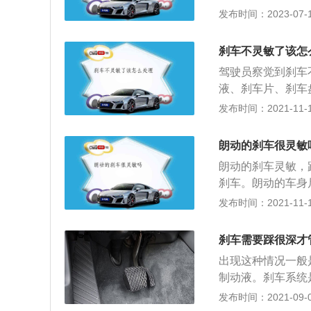
号是汽车车灯的减
发布时间：2023-07-17
据每个人的驾驶习
好。4、操作：灵
刹车不灵敏了该怎
到4S店找工作人
驾驶员察觉到刹车
液、刹车片、刹车
障进行处理。故障
发布时间：2021-11-10
最大和最小限度刻
否有渗漏，接着检
朗动的刹车很灵敏
是否变薄。刹车片
朗动的刹车灵敏，
从而使车辆达到减
刹车。朗动的车身尺
间一长一定会面临
族脸谱，线条少了
发布时间：2021-11-10
况，当凸起标志小
黑和上深下浅的两
了在刹车过程中和
人眼前一亮，大面
物造成磨损。这种
刹车需要踩很深才
纹处理，很有质感
分磨损情况超过安
出现这种情况一般
能，搭载智能钥匙
安全知识，在车辆
制动液。刹车系统
除雾、胎压监测系
行。
定性和行驶安全性
发布时间：2021-09-06
全配置。
泵，刹车片，刹车