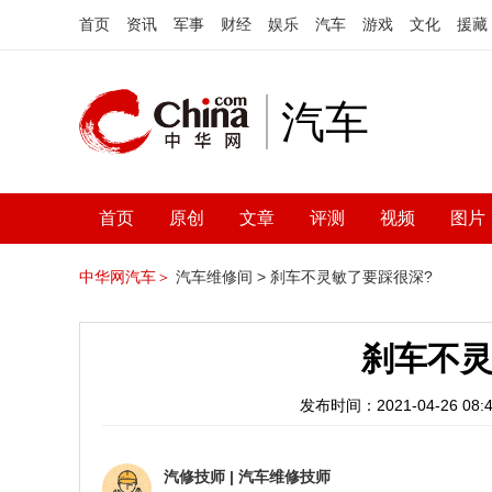
首页
资讯
军事
财经
娱乐
汽车
游戏
文化
援藏
汽车
首页
原创
文章
评测
视频
图片
中华网汽车＞
汽车维修间 >
刹车不灵敏了要踩很深?
刹车不灵
发布时间：2021-04-26 08:4
汽修技师
|
汽车维修技师