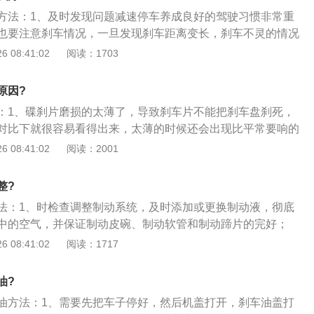
制动系统有无故障。如果车轮转动不正常，会影响车速，使油
修理厂清理干净并更换半轴、轮毂油封即可。
方法：1、及时发现问题减速停车养成良好的驾驶习惯非常重
也要注意刹车情况，一旦发现刹车距离变长，刹车不灵的情况
慢行，不能继续高速行驶。在高速公路上行驶的车辆，应当及
 08:41:02
阅读：1703
呼叫救援；2、合理利用手刹控制车辆在遇到连续下坡路段或
好能轻点一下刹车，看刹车是不是好用。这时如果发现刹车失
原因?
看看能否让车停下来。拉手刹时一定注意不能一下拉到底或者
：1、碟刹片磨损的太薄了，导致刹车片不能把刹车盘刹死，
易造成手刹损坏失灵，应当缓缓用力，慢慢将手刹拉到底；
对比下就很容易看得出来，太薄的时候还会出现比平常要响的
控制车速如果手刹减速缓慢或手刹失灵，应当及时尝试使用强
就是刹车盘磨铁的原因，说明刹车片已经磨损没有了，只需要
 08:41:02
阅读：2001
）的方法用低挡位拖慢车速，使车速慢下来再配合手刹的使
可以了；2、上泵没有制动油了或太少了，压力不够，导致刹
下。
上制动油就可以了；3、上泵漏气，这个可以看手捏的那个刹
整?
地方是否漏出液体，有的话就说明上泵不行，需要更换。
法：1、时检查调整制动系统，及时添加或更换制动液，彻底
中的空气，并保证制动皮碗、制动软管和制动蹄片的完好；
司机不能处于半制动状态。原因有二：其一刹车毂长时间摩
 08:41:02
阅读：1717
，摩擦系数降低，使制动效能下降，更易造成“刹车不灵”。其
司机精神紧张，过度疲劳，造成疲劳驾驶，极易发生交通事
油?
制动踏板变“软”时，应及时排气；下长坡途中应注意停
油方法：1、需要先把车子停好，然后机盖打开，刹车油盖打
制动性能良好；3、当发现汽车制动系统过热时，严禁冷水直接浇