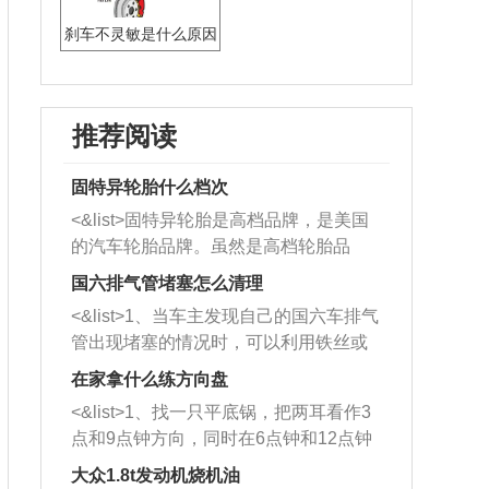
刹车不灵敏是什么原因
推荐阅读
固特异轮胎什么档次
<&list>固特异轮胎是高档品牌，是美国
的汽车轮胎品牌。虽然是高档轮胎品
牌，但是中高低端的轮胎都有生产，这
国六排气管堵塞怎么清理
也是为了更好的开拓市场。
<&list>1、当车主发现自己的国六车排气
管出现堵塞的情况时，可以利用铁丝或
者是细棍，直接将杂物给取出来，如果
在家拿什么练方向盘
堵塞情况比较严重，也可以采取应急措
<&list>1、找一只平底锅，把两耳看作3
施。 <&list>2、直接利用木棍将所有的
点和9点钟方向，同时在6点钟和12点钟
杂物推到排气管里面的位置处，然后将
方向做一个标记。 <&list>2、双手握住
三元催化器拆解开，就可以将堵塞的东
大众1.8t发动机烧机油