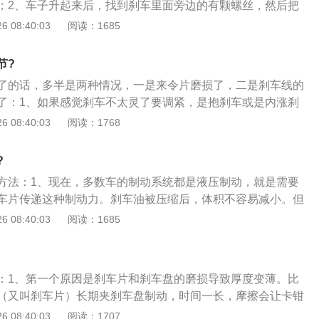
；2、车子升起来后，找到刹车里面旁边的有颗螺丝，然后把
制动毂发生爆裂，如果发生制动毂爆裂，汽车应立即停驶，以
之后拿抽油机抽出，抽的同时把新的刹车油倒在机盖的油壶里
 08:40:03
阅读：1685
后拧紧拔掉抽下一个；3、全部抽完之后，找个人上去踩刹
后直接踩住，底下那颗螺丝松动一下，油会飙出来，然后刹车
节?
部重复循环三次就行了。
了的话，多半是两种情况，一是来令片磨损了，二是刹车线的
了：1、如果感觉刹车不太灵了要调紧，是抱刹车或是内涨刹
扳手把固定刹车线的螺丝松掉，用老虎钳子夹住刹车线往后拉
 08:40:03
阅读：1768
觉差不多了就转动轮子看看有没有阻力，没有的话再进一步把
到头，然后亲自试骑就可以了；2、如果刹车都是前后鼓刹就
?
穿在刹车线顶部的螺丝用工具顺时针拧紧就可以把刹车调紧
方法：1、现在，多数车的制动系统都是液压制动，就是需要
松就是放松刹车；3、如果不管是什么类型的刹车，只是刹不
车片传递这种制动力。刹车油被压缩后，体积不容易减小。但
了不灵的话这时候调紧刹车就没用了甚至有阻力，这时候最好
个刹车片在大力加刹车盘的时候，会产出高温，而高温又会通
 08:40:03
阅读：1685
时候要调刹车盒或者是刹车鼓上的微调螺丝！但只能微调，边
泵传导给刹车油；2、这个时候如果刹车油中含有水分就比较
、如果是刹车线的钢丝过度使用拉伸了，这就很简单，刹车手
温下，水分会蒸发汽化，变成了可以被压缩的气体，哪怕这种
处，那个线管调节螺丝，用手紧一紧，就可以了；5、来令片
于刹车泵中，都会让咱们感觉刹车踏板变软，变软的那段，其
了，要花钱更换来令片，不过价格不贵，几十元而已。
：1、第一个原因是刹车片和刹车盘的磨损导致厚度变薄。比
化的水；3、刹车油一般是在两年或者四万公里更换一次，每
（又叫刹车片）长期夹刹车盘制动，时间一长，摩擦会让卡钳
升。刹车片和刹车盘的更换，更多的是刹车习惯，有些人开车踩
越来越薄，这就会让刹车踏板的行程边长；2、第二个原因是
 08:40:03
阅读：1707
能更换比较早。