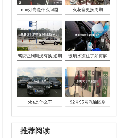
epc灯亮是什么问题
火花塞更换周期
驾驶证到期没有换,逾期
玻璃水冻住了如何解
怎么办??
决？
bba是什么车
92号95号汽油区别
推荐阅读