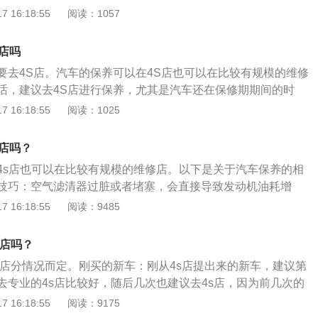
4s店的保养服务也更加专业。汽车日常保养：1、定期检查防冻
 16:18:55
阅读：1057
保通常是免费的。在质保期内，首保以及其他养护类项目，都
水等是否充足，防冻液能保证车辆在冬季的正常行驶，不易上
销商处进行。首先是前面提到的，首保在经销商处进行通常是
系统必不可少的组成部分。玻璃水用于清洗玻璃，这些都要保
其他必要项目的检查。其次是在经销商进行定期保养或养护，
店吗
辆正常运转。2、定期进行四轮定位，汽车跑的公里多了，有
且符合该车型的保养手册的要求，避免日后出现故障，而被判
要去4S店。汽车的保养可以在4S店也可以在比较有规模的维修
象，容易埋藏隐患。这时要及时对车辆进行四轮定位，并且快
保养或缺乏正常保养，从而失去保修资格；最后是在经销商进
话，建议去4S店进行保养，尤其是汽车还在保修期期间的时
题。3、定期检测刹车片，按期检查汽车刹车片和离合器片等
会存留详细的使用记录，对于日后销售车辆也容易获取更多的
上，4S店有着独特的优势，首先是在汽车保养的整体性上，在
 16:18:55
阅读：1025
在路上跑时，刹车片和离合器片一直在磨损，到了一定程度就
完成所有的保养项目，节省了车主的时间，其次就是汽车保养的
存在很大的安全隐患，因此，按照车辆说明书上，达到一定公
有一个全面的记录，能够更好的反馈汽车的使用情况，在卖车的
刹车片和离合器片的磨损情况。4、及时清洗汽车，平常车辆
s店吗？
最后就是在4S店工作的技工基本上都是技术比较过硬的，所以
，汽车上容易沾满灰尘颗粒、鸟粪等，特别是雨淋之后，里面
4s店也可以在比较有规模的维修店。以下是关于汽车保养的相
，但是现在的一些比较有规模的维修店也得到了完善，出了保
了会腐蚀汽车表面的漆面，这样的情况则会造成汽车不再光
技巧：空气滤清器过脏或者堵塞，会直接导致发动机油耗增
维修店进行保养，维修店的技工在技能上也是可以信赖的。在
出现褪色现象。5、平时应及时检查更换汽车机油，汽车发动
况。日常定期检查空气滤清器，若发现灰尘较少，堵塞不严
 16:18:55
阅读：9485
查的时候，根据自己的需求进行检查，最好找一个比较信赖的
运转都离不开机油的润滑、清洁等作用。因此应及时检查机油
从内向外吹净，继续使用，而过脏的空气滤清器应及时更换。
汽车保养的时候车主也比较放心，需要注意的是，在汽车进行
否正常。
：需要注意的是，在汽车进行保养的时候，要找一个通风的地
一个通风的地方，因为在发动机运行过程中，会释放出一氧化
S店吗？
运行过程中，会释放出一氧化碳，为了避免在进行保养的过程
行保养的过程中吸入一氧化碳，所以需要找一个比较安全的地
S店分情况而定。刚买的新车：刚从4s店提出来的新车，建议第
去专业的4s店比较好，随后几次也建议去4s店，因为前几次的
的磨合期，4s店的材料比较足而且都是原装，对车保养效果更
 16:18:55
阅读：9175
质保期，只要是在质保期之内，都可以去4s店免费保养。在质