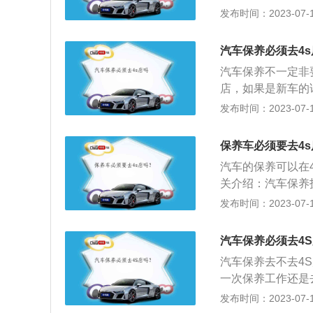
4S店处理，并且
发布时间：2023-07-17
牌经销商处进行首
液、刹车油、玻璃
建议在品牌授权经
冻，刹车油是刹车
免费的，而且包含
汽车保养必须去4s
证充足，才能使车
维修技师是遵循并
汽车保养不一定非
时会出现跑偏等现
定为有过不正确的
店，如果是新车的
速解决汽车跑偏问
行维修保养，车辆
候。在汽车的保养
发布时间：2023-07-17
的磨损程度，汽车
价值。
4S店基本上能够
需更换，否则就会
时候，在4S店会
里数就要检查一下
保养车必须要去4
时候也比较简单。
在路上跑或停车时
汽车的保养可以在
会让车主比较放心
的酸性物质时间长
关介绍：汽车保养
修期之后也可以去
亮，严重的可能会
加，工作不良等情
发布时间：2023-07-17
对汽车进行保养检
机和其它部件正常
重，可用高压空气
地方，这样在进行
标尺，看看机油是
汽车保养注意事项
保养的时候，要找
汽车保养必须去4
方，因为在发动机
碳，为了避免在进
汽车保养去不去4
中吸入一氧化碳。
方。
一次保养工作还是
保养正好处于汽车
发布时间：2023-07-17
好。新车一般都有