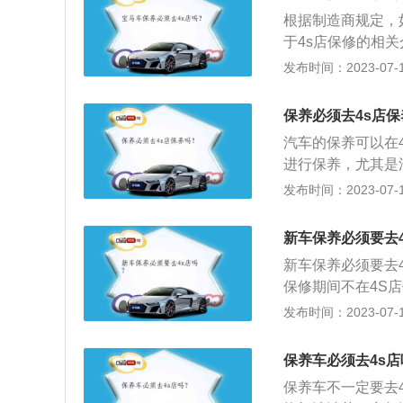
过了磨合期，到了
根据制造商规定，
此，要特别重视车
于4s店保修的相
除此之外，还需要
留一系列合规票据
发布时间：2023-07-17
定义很模糊，也就
规的配件而拒绝提
保养必须去4s店
进行维修。在正常
汽车的保养可以在
保修期限稍长一些
进行保养，尤其是
和免费的保养车主
势：在汽车的保养
发布时间：2023-07-17
保险起见，还是要
4s店基本上能够
日常维护没有问题
时候，在4s店会
新车保养必须要去4
时候也比较简单，
新车保养必须要去
主比较放心。2、
保修期间不在4S
保修期之后也可以
2、另外，还容易
发布时间：2023-07-17
修还会有一套完整
后续追踪。如果新
保养车必须去4s店
故障的情况，并且
保养车不一定要去