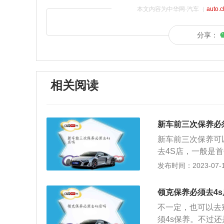
本文内容为中华网·汽车（
auto.
分享：
相关阅读
新车前三次保养必
新车前三次保养可
去4S店，一般是
是指定期对汽车相
发布时间：2023-07-17
预防性工作，又称
因为一辆车到了第
领克保养必须去4s
间，这个时候驾驶
不一定，也可以去
第三次保养同样需
须4s保养。不过
西，那就是空调滤