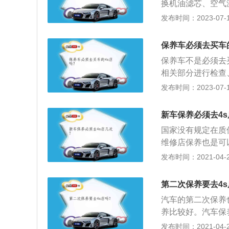
换机油滤芯、空气
水、防冻液、空调
发布时间：2023-07-17
积碳；6、检查底
车辆优良的性能状
保养车必须去买车
使用寿命。
保养车不是必须去
相关部分进行检查
养的项目：1、更
发布时间：2023-07-17
胎；3、检查刹车
养的作用：1、保
新车保养必须去4s
音；4、延长车辆
国家没有规定在质
维修店保养也是可
油，选用标准在不
发布时间：2021-04-28
堵塞，机油不能通
垢送回润滑部位，
第二次保养要去4s
系统强力高效清洁
汽车的第二次保养
终保持发动机处于
养比较好。汽车保
统，更换机油时应
发布时间：2021-04-28