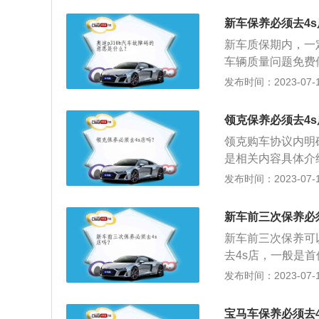
保期内最好不要去
新车保养必须去4
题，厂家没有责任
新车质保期内，一
4s店保养。汽车
车辆质量问题免费
钱，可以不用去4
养：以前“脱离保
发布时间：2023-07-17
理赔的时候，更加
后来汽车其他地方
整：《机动车维修
领克保养必须去4s
在官方授权店保养
领克购车协议内明
是相关内容具体介
留一系列合规票据
发布时间：2023-07-17
定义很模糊，也就
规的配件而拒绝提
新车前三次保养必
保养车主就享受不
新车前三次保养可
见，还是要到4S
去4s店，一般是
是指定期对汽车相
发布时间：2023-07-17
预防性工作，又称
辆车来说也是极其
宝马车保养必须去