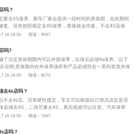
别的修理厂进行保养，因为在别的修理厂进行保养车子出问
s店吗？
。不是新车：汽车不是新车，不在意汽车的使用情况就不用去
定要去4S保养。新车厂家会提供一段时间的质保期，在此期间
的问题不大可以正常行驶，4s店的保养价格比较高，不想多花
修复。没有按照规定去4S保养，质保就会作废。不在4S店保
s店保养。车出事故需要去保险流程：建议去4s店保养，在保险
养”就等于“脱离保修”，不少车主都碰到过去外边汽修店做保养，
 16:18:55
阅读：9097
容易获得赔付。
出现了问题，结果被4s店拒绝保修的事情。相关规定做了调
管理规定》上对此作了修改，明确规定了厂家和4S店不得以不
店吗?
为由拒绝给车辆提供质保，即车主可自由选择修车点。
确了法定质保期限内可以外面保养，出保后必须4s保养。以下
绍:说明:质保期内在外保养场所和产品必须符合一系列资质并保
和书面记录，文件法律有明确定义，但是对于这个产品资质的
 16:18:55
阅读：8073
是说认为用了更好的配件，但是4s也可以理解为车主用了不合
供终生质保服务。扩展:不在4S店保养就是意味着质保和免费的
须去4s店吗？
到，就等于是放弃了这些政策和优惠权利，所以为了保险起
以不去4s店。没有硬性规定，车主可以根据自己情况决定是否
去保养。
首保必须去4S，二保尽量去4S，再后面就可以任意。汽车保养
关部分进行检查、清洁、补给、润滑、调整或更换某些零件的
 16:18:55
阅读：7667
汽车维护。以下是扩展资料：第三次保养：第三次保养对于一
重要的过程，因为一辆车到了第三次保养，意味着这辆车已经
4s店吗？