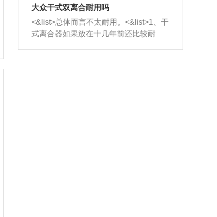
室，最后形成废气排出，就可以让三元
无法制作，需要将车辆送到修理厂或4s
造成烧机油。<&list>3、机油粘度。使用
大众干式双离合耐用吗
催化器得到清洗，排气管堵塞的情况就
店；<&list>2.车辆半轴套管防尘罩破
机油粘度过小的话，同样会有烧机油现
<&list>总体而言不太耐用。<&list>1、干
能够得到解决。
裂，破裂后会出现漏油现象，使半轴磨
象，机油粘度过小具有很好的流动性，
式离合器如果放在十几年前还比较耐
损严重，磨损的半轴容易损坏，产生异
容易窜入到气缸内，参与燃烧。<&list>
用，但是由于现在的汽车发动机动力输
响；<&list>3.稳定器的转向胶套和球头
4、机油量。机油量过多，机油压力过
出越来越高，使得干式离合器散热不足
老化，一般是使用时间过长造成的。解
大，会将部分机油压入气缸内，也会出
的缺陷也逐渐暴露出来。<&list>2、由于
决方法是更换新的质量好的转向橡胶套
现烧机油。<&list>5、机油滤清器堵塞：
干式双离合的工作环境暴露在空气中，
和球头。
会导致进气不畅，使进气压力下降，形
而离合器的散热也是通离合器罩上面的
成负压，使机油在负压的情况下吸入燃
几个小孔来进行散热。但是在行驶过程
烧室引起烧机油。<&list>6、正时齿轮或
中变速箱需要换挡，就不得不使得离合
链条磨损：正时齿轮或链条的磨损会引
器频繁工作。<&list>3、长时间的低速行
起气阀和曲轴的正时不同步。由于轮齿
驶以及过于频繁的启停，导致离合器的
或链条磨损产生的过量侧隙，使得发动
温度不断升高，而低速行驶时空气流动
机的调节无法实现：前一圈的正时和下
效率不高，无法将离合器中的热量有效
一圈可能就不一样。当气阀和活塞的运
的带走，导致离合器内部的温度不断升
动不同步时，会造成过大的机油消耗。
高，加速离合器的磨损。
解决方法：更换正时齿轮或链条。<&list
>7、内垫圈、进风口破裂：新的发动机
设计中，经常采用各种由金属和其他材