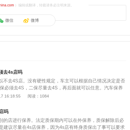
china.com
）编辑或翻译，转载请务必注明来源。
微信
微博
须去4s店吗
以不去4S店。没有硬性规定，车主可以根据自己情况决定是否
首保必须去4S，二保尽量去4S，再后面就可以任意。汽车保养
关部分进行检查、清洁、补给、润滑、调整或更换某些零件的
 16:18:55
阅读：1084
汽车维护。第三次保养对于一辆车来说也是极其重要的过程，
三次保养，意味着这辆车已经过了磨合期，到了比较平顺的时
店吗
感觉以及驾驶手感最好。因此，要特别重视车的第三次保养。
别的店进行保养。法定质保期内可以在外保养，质保解除后必
要更换机油以及机油滤芯，除此之外，还需要更换另外一个东
还是建议尽量在4s店保养，因为4s店有终身质保出了事可以要求
清器。新车首保可以去任何同品牌授权的4S店进行，并且在品