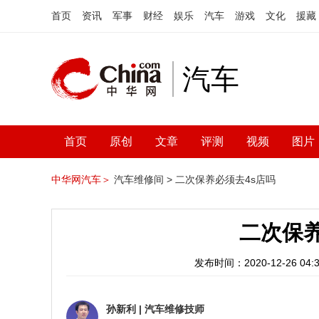
首页
资讯
军事
财经
娱乐
汽车
游戏
文化
援藏
汽车
首页
原创
文章
评测
视频
图片
中华网汽车＞
汽车维修间 >
二次保养必须去4s店吗
二次保养
发布时间：2020-12-26 04:3
孙新利
|
汽车维修技师