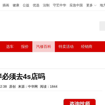
插画
健康
公益
优选
法制
守艺中华
应急中国
更多
地
选车
报价
汽修百科
特卖活动
经销商
必须去4s店吗
2:38
原创
来源：中华网
阅读：1844
咨询技师