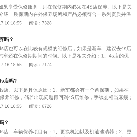
比较平顺的时间，这个时候驾驶感觉以及驾驶手感最巅峰。因
如果享受保修服务，则在保修期内必须在4S店保养。以下是关
的第三次保养。第三次保养同样需要更换机油以及机油滤芯，
关介绍：质保期内在外保养场所和产品必须符合一系列资质并保
更换另外一个东西，那就是空调滤清器。
和书面记录，文件法律有明确定义，但是对于这个产品资质的
 16:18:55
阅读：7328
是说认为用了更好的配件，但是4s也可以理解为车主用了不合
供终生质保服务。车辆超出保修期后，车主可以不用前往4S店
保养吗？
情况下，汽车的保修政策通常为2年或60000公里，单个型号的
4s店也可以在比较有规模的维修店，如果是新车，建议去4s店
，但一般不超过5年或10公里。不在4S店保养就是意味着质保
汽车还在保修期期间的时候。以下是相关介绍：1、4s店的优
就享受不到，就等于是放弃了这些政策和优惠权利，所以为了
上，4s店有着独特的优势，首先是在汽车保养的整体性上，在
 16:18:55
阅读：7174
到4S去保养。常规的维修店拥有相对先进的设备，并且车辆的
完成所有的保养项目，节省了车主的时间，其次就是汽车保养的
，4S店吸引顾客的主要优势之一是可以提供原始配件。
有一个全面的记录，能够更好地反馈汽车的使用情况，在卖车的
s店吗?
最后就是在4s店工作的技工基本上技术比较过硬，所以会让车
4s店。以下是具体原因：1、新车都会有一个首保期，如果在
维修店：现在的一些比较有规模的维修店也得到了完善，出了
店保养维修，倘若出现问题再回到4S店维修，手续会相当麻烦；
去维修店进行保养，维修店的技工在技能上也可以信赖。
产生维修纠纷的问题，所以新车保养最好去4S店在4S店保养维
 16:18:55
阅读：6726
的维修记录，这有利于车子故障后对故障问题的调查与配件的
车在修理厂进行保养，比较容易造成因操作不规范而导致汽车
吗？
回到4S店修理还要提供一大堆维修的单据。
4s店，车辆保养项目有：1、更换机油以及机油滤清器；2、更