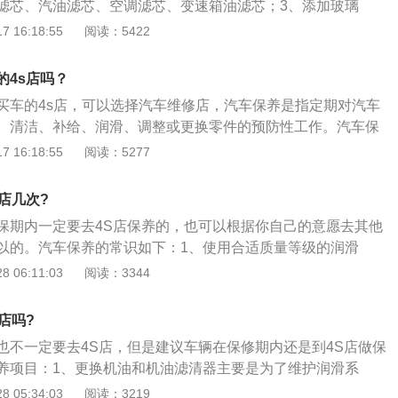
滤芯、汽油滤芯、空调滤芯、变速箱油滤芯；3、添加玻璃
制冷剂；4、检查传动皮带是否有磨损；5、清洗节气门、气缸
 16:18:55
阅读：5422
盘受损情况；7、检查车身、轮胎。车辆保养的作用：1、保证
态；2、提高行车安全；3、降低发动机噪音；4、延长车辆的
的4s店吗？
买车的4s店，可以选择汽车维修店，汽车保养是指定期对汽车
、清洁、补给、润滑、调整或更换零件的预防性工作。汽车保
换机油、机油滤芯、空气滤芯、汽油滤芯；2、检查车身、轮
 16:18:55
阅读：5277
系统；4、检查底盘受损情况；5、检查油液液面位置。汽车保
证车辆优良的性能状态；2、提高行车安全；3、降低发动机噪
店几次?
的使用寿命。
保期内一定要去4S店保养的，也可以根据你自己的意愿去其他
以的。汽车保养的常识如下：1、使用合适质量等级的润滑
低于厂家要求的润滑油；2、定期更换机油和滤芯，如过滤器
 06:11:03
阅读：3344
过过滤器，会使滤芯膨胀或打开安全阀，从旁路阀通过，将污
促进发动机磨损；3、定期清洁燃油系统，使用BG208（燃油
店吗?
剂）清洁燃油系统，定期使用BG202控制积碳的生成，可以始
也不一定要去4S店，但是建议车辆在保修期内还是到4S店做保
最佳状态。
养项目：1、更换机油和机油滤清器主要是为了维护润滑系
更换机油滤清器，一般情况下，车辆行驶时每行驶5000km需
 05:34:03
阅读：3219