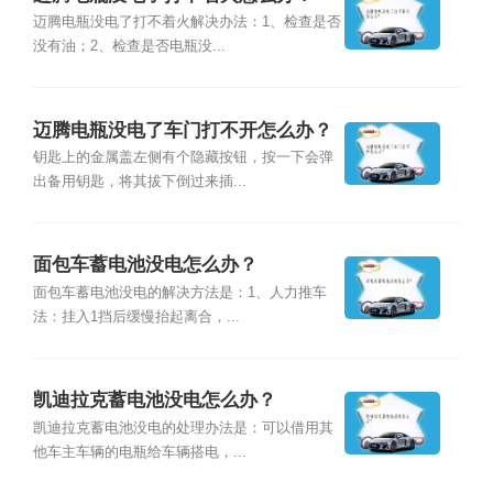
迈腾电瓶没电了打不着火解决办法：1、检查是否
没有油；2、检查是否电瓶没...
迈腾电瓶没电了车门打不开怎么办？
钥匙上的金属盖左侧有个隐藏按钮，按一下会弹
出备用钥匙，将其拔下倒过来插...
面包车蓄电池没电怎么办？
面包车蓄电池没电的解决方法是：1、人力推车
法：挂入1挡后缓慢抬起离合，...
凯迪拉克蓄电池没电怎么办？
凯迪拉克蓄电池没电的处理办法是：可以借用其
他车主车辆的电瓶给车辆搭电，...