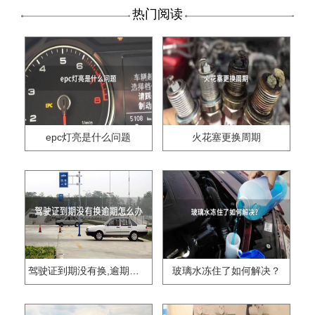
热门阅读
epc灯亮是什么问题
火花塞更换周期
驾驶证到期没有换,逾期怎么办??
玻璃水冻住了如何解决？