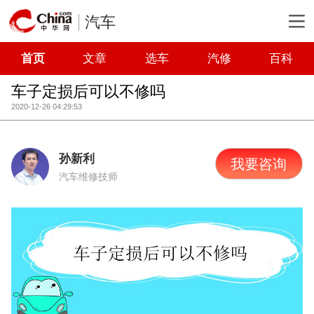
汽车
首页
文章
选车
汽修
百科
车子定损后可以不修吗
2020-12-26 04:29:53
孙新利
我要咨询
汽车维修技师