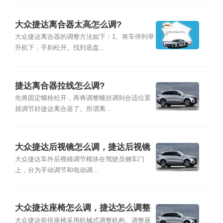
大众捷达离合器太高怎么调?
大众捷达离合器的调整方法如下：1、将车停到举
升机下，手刹松开。找到底盘...
捷达离合器拉线怎么调?
先将固定螺栓松开，再将调整螺丝调到合适位置
就调节好捷达离合器了。所谓离...
大众捷达后视镜怎么调，捷达后视镜
加热怎么用
大众捷达车外后视镜调节模块在驾驶员侧车门
上，分为手动调节和电动调...
大众捷达座椅怎么调，捷达怎么调整
座椅图解
大众捷达前排座椅采用机械式调整机构。调整座