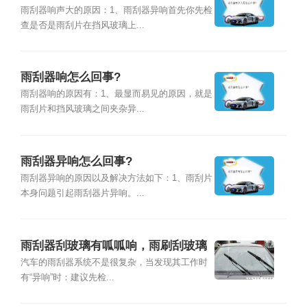
雨刮器响声大的原因：1、雨刮器异响首先你先检
查是否是雨刮片在挡风玻璃上...
雨刮器响怎么回事?
雨刮器响的原因有：1、最显而易见的原因，就是
雨刮片和挡风玻璃之间夹杂异...
雨刮器异响怎么回事?
雨刮器异响的原因以及解决方法如下：1、雨刮片
本身问题引起雨刮器片异响。...
雨刮器刮玻璃有呱呱响，雨刷刮玻璃
响怎么回事
汽车的雨刮器系统不是很复杂，当发现其工作时
有“异响”时：建议先检...