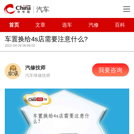
汽车
首页
文章
选车
汽修
百科
车置换给4s店需要注意什么?
2021-04-26 06:06:02
汽修技师
我要咨询
汽车维修技师