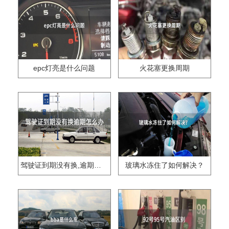
epc灯亮是什么问题
火花塞更换周期
驾驶证到期没有换,逾期怎么办??
玻璃水冻住了如何解决？