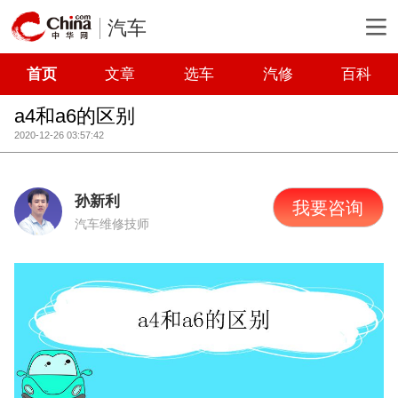
汽车
首页
文章
选车
汽修
百科
a4和a6的区别
2020-12-26 03:57:42
孙新利
我要咨询
汽车维修技师