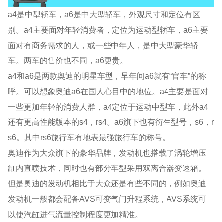
a4是中型轿车，a6是中大型轿车，外观尺寸和定位有区
别。a4主要面对年轻消费者，定位为运动型轿车，a6主要
面对有商务需求的人，或一些中年人，是中大型豪华轿
车。两车的售价也不同，a6更贵。
a4和a6是两款奥迪的明星车型，早年间a6就有“官车”的称
呼。可以想象奥迪a6在国人心目中的地位。a4主要是面对
一些更加年轻的消费人群，a4定位于运动中型车，此外a4
还有更高性能版本的s4，rs4。a6旗下也有衍生型号，s6，r
s6。其中rs6旅行车有地表最强旅行车的称号。
奥迪作为大众旗下的豪华品牌，发动机也搭载了涡轮增压
缸内直喷技术，同时也有部分车型采用双离合器变速箱。
但是奥迪的发动机相比于大众还是有些不同的，例如奥迪
发动机一般都会配备AVS可变气门升程系统，AVS系统可
以使汽缸进气流量控制程度更加精准。