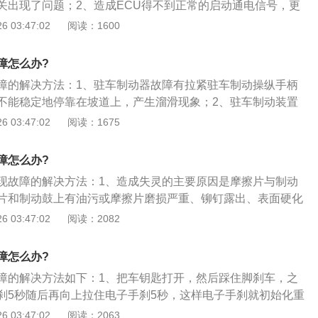
关出现了问题；2、造成ECU得不到正常的启动通电信号，更
就可以解决故障了；3、这种问题都是出现在自动挡车型上
 03:47:02
阅读：1600
肩负着启动电源信号反馈的功能。
障怎么办?
障的解决方法：1、驻车制动器故障有拉紧驻车制动操纵手柄
不能稳定地停靠在坡道上，产生溜滑现象；2、驻车制动装置
功用：一是汽车停车后，通过施加一个持续、稳定的制动力，
 03:47:02
阅读：1675
紧急情况下，可以和行车制动共同操纵进行制动控制；3、造
良的原因主要有：（1）制动器间隙过大，蹄片与鼓的接触面
障怎么办?
片上占油或硬化、铆钉外露，制动鼓或盘变形严重。（2）操
现故障的解决方法：1、造成失灵的主要原因是摩擦片与制动
松旷，间隙过大，或者钢索过长。
片和制动鼓上有油污或摩擦片磨损严重、铆钉露出、表面硬化
可能是驻车制动器销轴磨损严重，间隙过大，驻车制动器拉杆
 03:47:02
阅读：2082
、在行车使用之前，应进行检查调整，使之能在28％坡度实现
住或二挡不能起步。
障怎么办?
障的解决方法如下：1、把车钥匙打开，然后踩住脚刹车，之
刹5秒随后再向上拉住电子手刹5秒，这样电子手刹就初始化重
动器，通常是指机动车辆安装的手动刹车，简称手刹，常见的
 03:47:02
阅读：2063