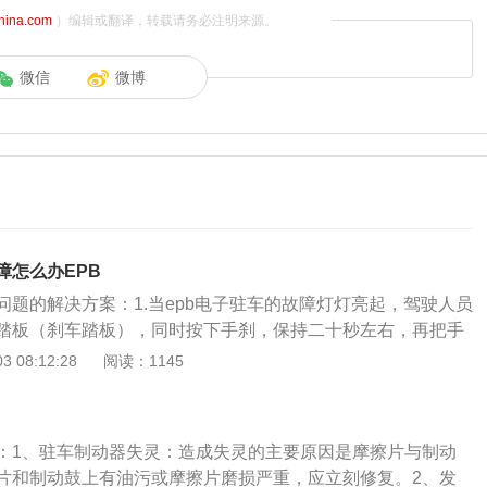
china.com
）编辑或翻译，转载请务必注明来源。
微信
微博
障怎么办EPB
问题的解决方案：1.当epb电子驻车的故障灯灯亮起，驾驶人员
踏板（刹车踏板），同时按下手刹，保持二十秒左右，再把手
恢复正常了。2.可以重置电子驻车，把车钥匙打开，然后踩住
 08:12:28
阅读：1145
摁住电子手刹5秒随后再向上拉住电子手刹5秒，这样电子驻车
置了。3.驻车制动系统通常是指安装在机动车上的手动制动
见的手刹一般放在驾驶员右手下垂的位置，使用方便。4.驻车
：1、驻车制动器失灵：造成失灵的主要原因是摩擦片与制动
车辆停稳后，使车辆保持稳定，避免车辆停在斜坡上时因滑行
片和制动鼓上有油污或摩擦片磨损严重，应立刻修复。2、发
上述方法不能解除电子驻车的故障灯，那么就需要到4S店或者