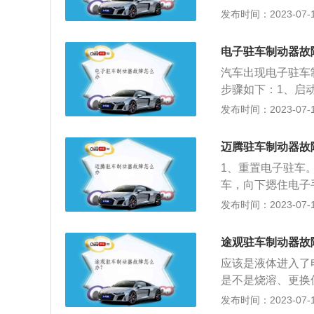
出异响：行驶中驻
发布时间：2023-07-17
汽车维修店利用故
车制动器，看是否
候，可能是手刹开
等，应及时修复和
者多个出现问题了
电子驻车制动器故
置上检查操纵杆头
汽车出现电子驻车
是否弯曲、卡住或
步骤如下：1、启
路面进行检查。先
接着驾驶员踩住刹
发布时间：2023-07-17
拉到规定的工作位
间。4、上拉电子
动，就说明驻车制
初始化重置。电子
次。
迈腾驻车制动器故
和停车后的长时性
1、重置电子驻车
电子手刹的工作原
车，向下摁住电子
力来达到控制停车
开操纵杆。在驻车
发布时间：2023-07-17
电子驻车系统出现
如果不能固定在制
重，具有很大的安
3、检查。上下运
车的现象，容易导
途观驻车制动器故
尘盘有没有因为变
应该是液体进入了
损过度导致滑齿的
是不是烧溶、更换
动。4、及时调整
车辆安装的手动刹
发布时间：2023-07-17
象，说明摩擦片和
路面停车时由于溜