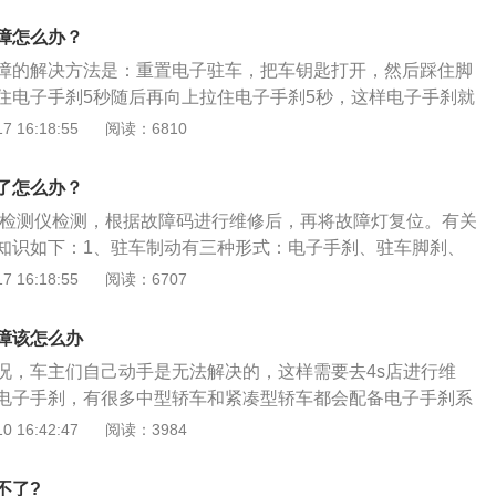
车故障灯点亮，说明刹车系统存在问题，需要检查刹车油是否
车制动时：向下踏住制动器踏板，向上全部拉出驻车制动杆。
磨损过度，或者手刹开关有没有故障等，如果有问题需要及时
障怎么办？
装备有自动变速器的汽车而言，一定要先施加驻车制动，再将
修更换。6、重新开关车门。如果车门没有关紧，系统会判定
障的解决方法是：重置电子驻车，把车钥匙打开，然后踩住脚
（停车）位置。在倾斜地面停车时，如果先换档到“P”位置，然
法使用自动驻车功能，可以重新开关车门。7、查看开关。按
住电子手刹5秒随后再向上拉住电子手刹5秒，这样电子手刹就
，车身的重量将在准备开动汽车时难于从“P”（停车）档换出
的按钮，查看按键是否出现卡壳，如果有就需要维修按键。
以下是驻车制动器的更多资料：1、驻车制动器，通常是指机
 16:18:55
阅读：6810
可以尝试更换蓄电池，如果蓄电池无法正常供电，可能导致电
刹车，简称手刹。常见的手刹一般置于驾驶员右手下垂位置，
制动器通常指机动车辆安装的手动刹车，也就是手刹，常见手
车制动器的作用是可在车辆停稳后用于稳定车辆，避免车辆在
了怎么办？
下垂位置，使用较为便捷。它的作用是在车辆停好后帮助稳定
于溜车造成事故。
在斜坡路面上溜车造成事故。
脑检测仪检测，根据故障码进行维修后，再将故障灯复位。有关
知识如下：1、驻车制动有三种形式：电子手刹、驻车脚刹、
车脚刹和机械手刹都是使用机械机构实线驻车制动，而电子手
 16:18:55
阅读：6707
动拽引机拉动钢索锁定车轮。比起电子手刹，传统的机械手刹
和可靠性，并且故障率也比电子手刹要低好多。2、制动报警
障该怎么办
放松驻车制动器操纵杆、缺少制动液、开关损坏这几个方面引
况，车主们自己动手是无法解决的，这样需要去4s店进行维
液)是液压制动系统中传递制动压力的液态介质，使用在采用液
电子手刹，有很多中型轿车和紧凑型轿车都会配备电子手刹系
中。
统的机械手刹是不一样的。机械手刹有手刹拉杆，有手刹拉
 16:42:47
阅读：3984
没有这些东西的。配备电子手刹的汽车在后轮有两个手刹电
近的电子手刹按钮后，手刹电机可以夹紧刹车片，这样就可以
不了?