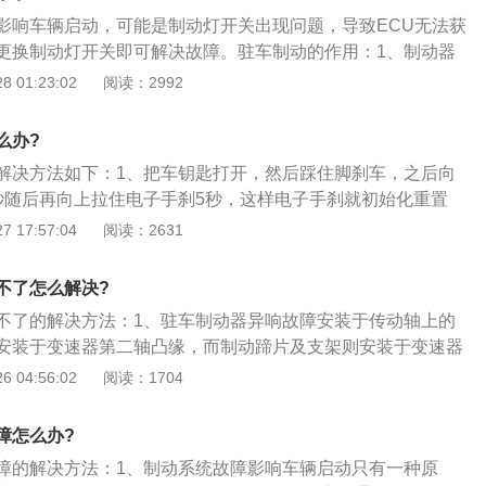
电子驻车制动器在两个后轮上，如果电子驻车制动器坏了，那
影响车辆启动，可能是制动灯开关出现问题，导致ECU无法获
，然后将后轮拆下来进行维修。如果车友们遇到了这种情况，
更换制动灯开关即可解决故障。驻车制动的作用：1、制动器
业技师进行修理，车主们自己动手是无法修理的。如果电子手刹
分为行车制动器（脚刹）、驻车制动器（手刹）；2、驻车制
 01:23:02
阅读：2992
立即修理，否则会影响自己的正常用车。如果电子手刹出现了
急制动主要不同于预测制动，是指发现紧急和立即制动措施，
就没法让刹车片夹紧刹车盘了，这样车子可能会出现溜车现
能时间内停车；3、停车后一般除了使用驻车制动之外，上坡
了溜车现象，那是比较危险的。在平时用车时，一定要按时保
么办?
（防止后溜），下坡挂倒挡（防止前面打滑）。
，只有这样才可以让汽车始终保持良好状态。
解决方法如下：1、把车钥匙打开，然后踩住脚刹车，之后向
秒随后再向上拉住电子手刹5秒，这样电子手刹就初始化重置
器，通常是指机动车辆安装的手动刹车，简称手刹，常见的手
 17:57:04
阅读：2631
右手下垂位置，便于使用；3、驻车制动器的作用是可在车辆
辆，避免车辆在斜坡路面停车时由于溜车造成事故。
不了怎么解决?
不了的解决方法：1、驻车制动器异响故障安装于传动轴上的
安装于变速器第二轴凸缘，而制动蹄片及支架则安装于变速器
产生异响，主要有以下原因：（1）驻车制动盘翘曲。（2）制
 04:56:02
阅读：1704
弹簧脱落。（3）第二轴凸缘螺母松动。（4）第二轴凸缘配合
变速器壳体上的固定支架松动；3、行驶中若有连续的金属敲击
障怎么办?
车制动；若声音减小或消失，多为制动蹄敲击制动鼓。停车
障的解决方法：1、制动系统故障影响车辆启动只有一种原
空挡，检查第二轴凸缘是否松动。