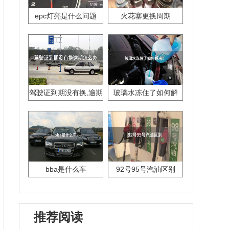
epc灯亮是什么问题
火花塞更换周期
驾驶证到期没有换,逾期
玻璃水冻住了如何解
怎么办??
决？
bba是什么车
92号95号汽油区别
推荐阅读