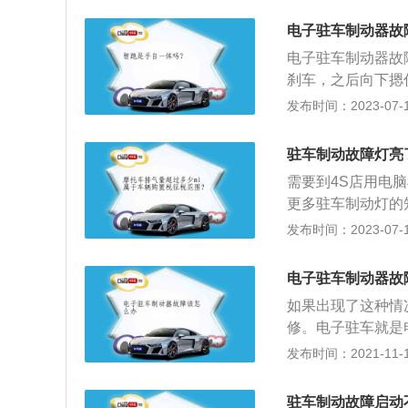
如果汽车启动后刹
使用。2、进行驻
缺失、刹车片有无
电子驻车制动器故
3、注意事项：对
添加刹车油或者维
电子驻车制动器故
排档杆移动到“P”
为不安全环境，无
刹车，之后向下摁
后才进行驻车制动
两下自动驻车功能
初始化重置完成。
发布时间：2023-07-17
来。
8、更换蓄电池。
动车辆安装的手动
子系统失效。驻车
便于使用。2、驻
驻车制动故障灯亮
刹位于驾驶员右手
斜坡路面停车时由
车辆，避免车辆停
需要到4S店用电
更多驻车制动灯的
机械手刹，其中驻
发布时间：2023-07-17
刹使用的是电机电
拥有更高的稳定性
电子驻车制动器故
灯亮通常是因为未
如果出现了这种情
起。刹车油(制动
修。电子驻车就是
压制动系统的车辆
统。电子手刹与传
发布时间：2021-11-10
线，而电子手刹是
机，按下换挡杆附
驻车制动故障启动