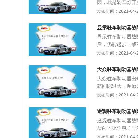
因，就是刹车灯开
换一只刹车灯开关
发布时间：2021-04-26
面，刹车灯开关还
显示驻车制动器故
显示驻车制动器故
后，仍能起步，或
俗称手刹，主要的
发布时间：2021-04-26
防止溜车；二是在
成驻车制动效能不
大众驻车制动器故
积太小，制动蹄或
大众驻车制动器出
纵机构各部件磨损
鼓间隙过大，摩擦
造成打滑；2、也
发布时间：2021-04-26
调整过长因此；3
驻车制动器操纵停
途观驻车制动器故
途观驻车制动器故
后向下摁住电子手
置了；2、驻车制
发布时间：2021-04-26