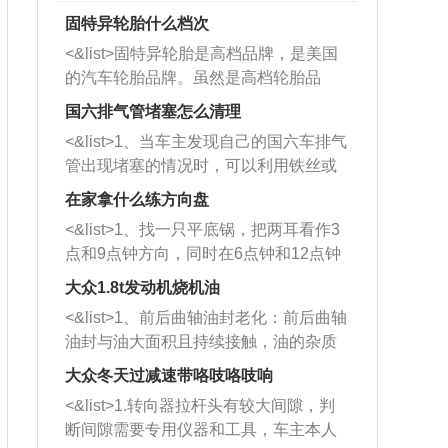
固特异轮胎什么档次
<&list>固特异轮胎是高档品牌，是美国
的汽车轮胎品牌。虽然是高档轮胎品
牌，但是中高低端的轮胎都有生产，这
国六排气管堵塞怎么清理
也是为了更好的开拓市场。
<&list>1、当车主发现自己的国六车排气
管出现堵塞的情况时，可以利用铁丝或
者是细棍，直接将杂物给取出来，如果
在家拿什么练方向盘
堵塞情况比较严重，也可以采取应急措
<&list>1、找一只平底锅，把两耳看作3
施。 <&list>2、直接利用木棍将所有的
点和9点钟方向，同时在6点钟和12点钟
杂物推到排气管里面的位置处，然后将
方向做一个标记。 <&list>2、双手握住
三元催化器拆解开，就可以将堵塞的东
大众1.8t发动机烧机油
平底锅两耳，然后往左打半圈、一圈、
西取出来。但如果是因为积碳过多引起
<&list>1、前后曲轴油封老化：前后曲轴
一圈半的练习，往右同样也要打相同的
的堵塞，就需要将三元催化器泡在草酸
油封与油大面积且持续接触，油的杂质
圈数。 <&list>3、最后强调要反复练
中进行清洗。 <&list>3、也可以利用清
和发动机内持续温度变化使其密封效果
习，这样就可以形成肌肉记忆，在真实
大众冬天过减速带咯吱咯吱响
洗剂对堵塞的情况得到解决，将清洗剂
逐渐减弱，导致渗油或漏油。<&list>2、
驾驶车辆时，不需要记忆也能打好方
放在燃油箱中，与燃油混合后，车辆启
<&list>1.转向器拉杆头有较大间隙，判
活塞间隙过大：积碳会使活塞环与缸体
向。
动时，就可以和汽油一起进入到燃烧
断间隙需要专用仪器和工具，车主本人
的间隙扩大，导致机油流入燃烧室中，