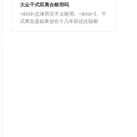
室，最后形成废气排出，就可以让三元
无法制作，需要将车辆送到修理厂或4s
造成烧机油。<&list>3、机油粘度。使用
大众干式双离合耐用吗
催化器得到清洗，排气管堵塞的情况就
店；<&list>2.车辆半轴套管防尘罩破
机油粘度过小的话，同样会有烧机油现
<&list>总体而言不太耐用。<&list>1、干
能够得到解决。
裂，破裂后会出现漏油现象，使半轴磨
象，机油粘度过小具有很好的流动性，
式离合器如果放在十几年前还比较耐
损严重，磨损的半轴容易损坏，产生异
容易窜入到气缸内，参与燃烧。<&list>
用，但是由于现在的汽车发动机动力输
响；<&list>3.稳定器的转向胶套和球头
4、机油量。机油量过多，机油压力过
出越来越高，使得干式离合器散热不足
老化，一般是使用时间过长造成的。解
大，会将部分机油压入气缸内，也会出
的缺陷也逐渐暴露出来。<&list>2、由于
决方法是更换新的质量好的转向橡胶套
现烧机油。<&list>5、机油滤清器堵塞：
干式双离合的工作环境暴露在空气中，
和球头。
会导致进气不畅，使进气压力下降，形
而离合器的散热也是通离合器罩上面的
成负压，使机油在负压的情况下吸入燃
几个小孔来进行散热。但是在行驶过程
烧室引起烧机油。<&list>6、正时齿轮或
中变速箱需要换挡，就不得不使得离合
链条磨损：正时齿轮或链条的磨损会引
器频繁工作。<&list>3、长时间的低速行
起气阀和曲轴的正时不同步。由于轮齿
驶以及过于频繁的启停，导致离合器的
或链条磨损产生的过量侧隙，使得发动
温度不断升高，而低速行驶时空气流动
机的调节无法实现：前一圈的正时和下
效率不高，无法将离合器中的热量有效
一圈可能就不一样。当气阀和活塞的运
的带走，导致离合器内部的温度不断升
动不同步时，会造成过大的机油消耗。
高，加速离合器的磨损。
解决方法：更换正时齿轮或链条。<&list
>7、内垫圈、进风口破裂：新的发动机
设计中，经常采用各种由金属和其他材