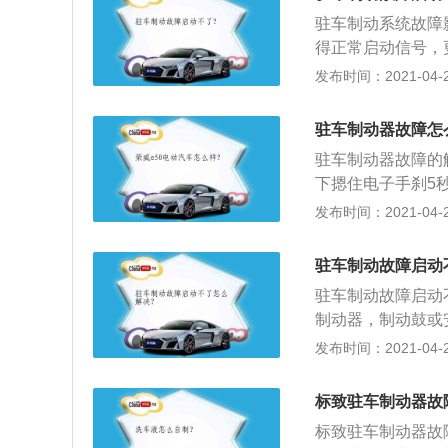
防止车子溜车了。
驻车制动系统故障
需要将车子升起来
得正常启动信号，
那要去4s店让专
就是刹车。制动器
发布时间：2021-04-28
出现了故障，建议
动器是指手刹，紧
故障，那在停车后
使车辆在最短的可
象。如果车子出现
驻车制动器故障怎
要将挡位挂到一挡
养按时更换易损件
驻车制动器故障的
下摁住电子手刹5
了；2、驻车制动
发布时间：2021-04-27
刹一般置于驾驶员
停稳后用于稳定车
驻车制动故障启动
驻车制动故障启动
制动器，制动鼓或
壳体；2、行驶中
发布时间：2021-04-26
动蹄或制动盘拉紧
花键松旷。（5）
标致驻车制动器故
声，可适当拉紧驻
标致驻车制动器故
后，将变速器置于