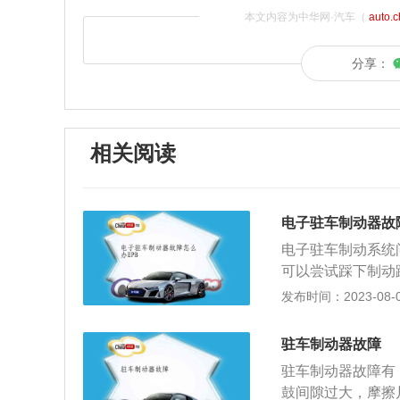
本文内容为中华网·汽车（
auto.
分享：
相关阅读
电子驻车制动器故
电子驻车制动系统
可以尝试踩下制动
刹拉起来，就可以
发布时间：2023-08-03
脚刹车，之后向下
制动器初始化就重
驻车制动器故障
器，简称手刹。常
驻车制动器故障有
制动器的作用是在
鼓间隙过大，摩擦
而发生事故。如果