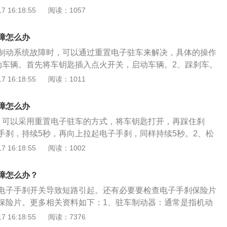
车制动器发出一种嘎啦碰击声。这时应停车检查，用手摆动驻
 16:18:55
阅读：1057
障仪来找到故障源头了，因为当EPD电子驻车故障灯亮起的时
固定螺钉松动、操纵杆变形或固定销轴松动、操纵杆弹簧损坏
关、电机、轮速传感器、油门位置的传感器等部位中的一个或
调整。3、驻车制动器操纵杆不能固定：在不能固定的制动位
，要解除警报，必须要维修好这些故障。
障怎么办
，握紧、放松操纵杆把柄，进行上、下移动试验，检查操纵杆
制动系统故障时，可以通过重置电子驻车来解决，具体的操作
弹簧折断。制动效能检查：找一条坡度较大、路面状况良好的
动车辆。首先将车钥匙插入点火开关，启动车辆。2、踩刹车。
利用行车制动将车辆停在坡道上，挂空挡，然后将驻车制动杆
车。3、按住电子手刹。向下按住电子手刹，大约5秒钟的时
 16:18:55
阅读：1011
置，再慢慢松开行车制动踏板，如果汽车在坡道上没有发生滑
手刹。再向上拉住电子手刹5秒，这样即可完成电子驻车制动器
动效能良好。检查时，上坡和下坡两个方向都应该分别检查一
手刹就是电子驻车制动系统，可以将行车过程中的临时性制动
障怎么办
制动功能结合在一起，由电子控制方式实现停车制动的技术。
。可以采用重置电子驻车的方式，将车钥匙打开，再踩住刹
理和机械式手刹相同，都是通过刹车盘和刹车片之间产生摩擦
手刹，持续5秒，再向上拉起电子手刹，同样持续5秒。2、松
制动，但是控制方法从机械式手刹拉杆变成了电子按钮。如果
制动器制动的过程中，将制动杆拉到制动的位置，并且松开。
 16:18:55
阅读：1002
故障，需要及时修理，继续行驶的话会导致刹车片磨损得更严
动位置的话，需要先释放杠杆头，再握住并释放杠杆手柄。
全隐患，而且当车主停车的时候，会因为电子驻车故障出现溜
动操纵杆，检查其是否有弯曲、卡滞或者弹簧折断的现象，挡
致交通事故的发生。
障怎么办？
形或者固定不牢跟制动鼓发生碰撞，再检查风扇有没有因为磨
电子手刹开关导致短路引起。还有必要要检查电子手刹保险片
现象。如果驻车制动器发出异响，需要检查固定螺丝有没有松
保险片。更多相关资料如下：1、驻车制动器：通常是指机动
。如果听到摩擦声，并且用手触摸制动鼓表面，感觉有发热迹
车，简称手刹，在车辆停稳后用于稳定车辆，避免车辆在斜坡
 16:18:55
阅读：7376
制动鼓之间的间隙过小，需要重新调整。5、维修刹车系统。
车造成事故。常见的手刹一般置于驾驶员右手下垂位置，便于