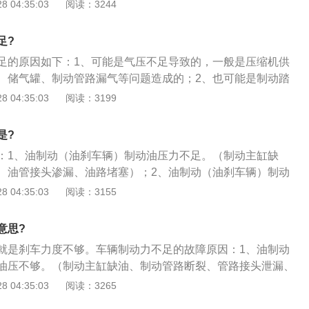
动系统里面有空气；3、气制动（气刹车辆）气压不够。（压
 04:35:03
阅读：3244
下制动踏板后，true空助力泵会提供助力，可以帮助驾驶员踩
液不足、发动机散热装置故障等都会使得发动机的负荷增加，
动气室、储气罐、制动管路泄漏）；4、制动踏板自由行程或
助力泵在发动机舱里，打开发动机盖后，可以看到驾驶员一侧
良。发动机过热会造成润滑效果不良，加大机械磨损，降低发
动蹄摩擦片接触不良或踏板回位弹簧软，严重磨损或有油污；
个黑色的金属圆盘。这才是真空增压泵。
足?
耗。解决方法：定期检查机油和冷却液的液面情况，不能混加
缸活塞和缸筒磨损或变形，皮碗老化损坏。
以及用水代替冷却液，定期做好保养。5、气门磨损：发动机
足的原因如下：1、可能是气压不足导致的，一般是压缩机供
过长时间的作用和磨损，间隙会越来越大。如果间隙太大，进
、储气罐、制动管路漏气等问题造成的；2、也可能是制动踏
易损件，时间长了会损坏。阀门损坏后果极其严重，损坏因素
动器间隙过大，制动蹄摩擦片接触不良或踏板回位弹簧偏软，
 04:35:03
阅读：3199
相互牵连影响。为了避免气门过早损坏，延长其使用寿命。解
；3、还有就是制动主缸、轮缸活塞和缸管磨损或拉伤，皮碗
各种类型车辆的使用说明书的要求，及时进行保养，损坏及时
是?
气缸问题：作为普通车辆，通常是4缸发动机。如果有一个气缸
：1、油制动（油刹车辆）制动油压力不足。（制动主缸缺
么功率就会明显不足。即使是一辆双人自行车也是一样，如果
、油管接头渗漏、油路堵塞）；2、油制动（油刹车辆）制动
另一个人会觉得特别重，车主可以开始看方向盘或者车身晃动
、气制动（气刹车辆）气压不足。（压缩机供气不足，制动气
 04:35:03
阅读：3155
法：去维修店检查维修。7、水温过高或过低：水温过高通常
管路漏气）；4、制动踏板自由行程或制动器间隙过大，制动
运行、冷却系统结垢严重、供油过量或供油过晚造成的。解决
或踏板回位弹簧偏软，磨损严重或有油污；5、制动主缸、轮
期超负荷运行，清除冷却系统水垢，减少供油，调整供油时
意思?
或拉伤，皮碗老化损坏。
，应在水温升至40°C后启动，正常工作水温应保持在75°℃~
就是刹车力度不够。车辆制动力不足的故障原因：1、油制动
气不足：为了控制车不冒烟，决定其喷油量的一个重要参数就是进
油压不够。（制动主缸缺油、制动管路断裂、管路接头泄漏、
，进排气道堵塞，漏气，中冷漏气等。，并且进气量没有达到
油制动（油刹车辆）制动系统里面有空气；3、气制动（气刹车
 04:35:03
阅读：3265
不会给车辆一个最大喷油量，导致高速动力不足。解决方法：
压缩机供气不足，制动气室、储气罐、制动管路泄漏）；4、