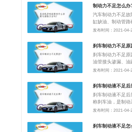
可以使用诊断仪器
制动踏板自由行程
制动力不足怎么办
不对也会受到影响
严重磨损或有油污
法：及时去专业维
汽车制动力不足故
坏。
油时，有可能会一
缸缺油、制动管路
部件会超负荷运转
制动系统内有空气
发布时间：2021-04-27
量添加润滑油即可
动气室、储气罐、
制动蹄摩擦片接触
刹车制动力不足原
缸、轮缸活塞和缸
刹车制动力不足原
油管接头渗漏、油
器间隙过大，制动
发布时间：2021-04-26
和缸管磨损或拉伤
渐升高且有弹性感
刹车制动液不足后
气，这时应对制动
刹车制动液不足后
称刹车油，是制动
热；2、使制动系
发布时间：2021-04-26
动液会蒸发，局部
尽量到资质合格的
刹车制动液不足怎
换，这样才更彻底