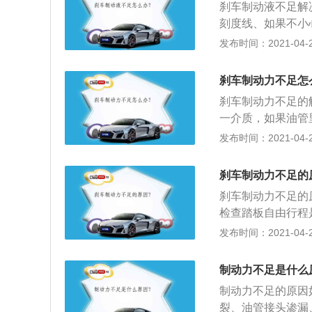
刹车制动液不足解
刻度线、如果不小
果，应及时更换；2
发布时间：2021-04-26
油容易因使用时间
置，应随时观察报
刹车制动力不足怎
补充，储存的制动
刹车制动力不足的
一介质，如果油管
制动力但最大制动
发布时间：2021-04-26
管是否进气的方法
不放，如果一直保
刹车制动力不足的
进气；2、刹车油
刹车制动力不足的
车油一定要定期做
检查踏板自由行程
水分含量的工具；
混有空气；4、踩
发布时间：2021-04-26
做过改装，比如换
情况。出油无力。
力。表明分泵活塞
制动力不足是什么
污；5、连续踩动
制动力不足的原因
若有缓慢或迅速下
裂、油管接头渗漏