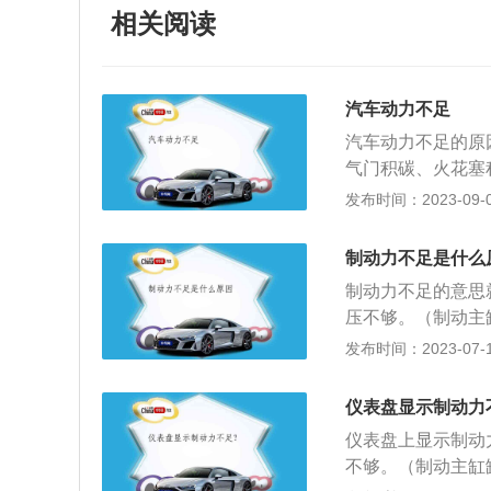
相关阅读
汽车动力不足
汽车动力不足的原
气门积碳、火花塞
相关，当发动机内
发布时间：2023-09-04
就会造成汽车抖动
据实际情况“对症
制动力不足是什么
题：添加不适配的
制动力不足的意思
盖通气孔堵塞，油
压不够。（制动主
能满足所需油量的
法：到最近的汽修
发布时间：2023-07-17
按规定使用适合自
一根管，另一头插
情况对发动机的燃
制动气室、储气罐
来源之一，如果空
仪表盘显示制动力
泵、轮缸活塞和缸
成可燃混合气过浓
仪表盘上显示制动
升制动的方法：加
压装置一旦故障，
不够。（制动主缸
的刹车卡钳。汽车
器，到了一定的保