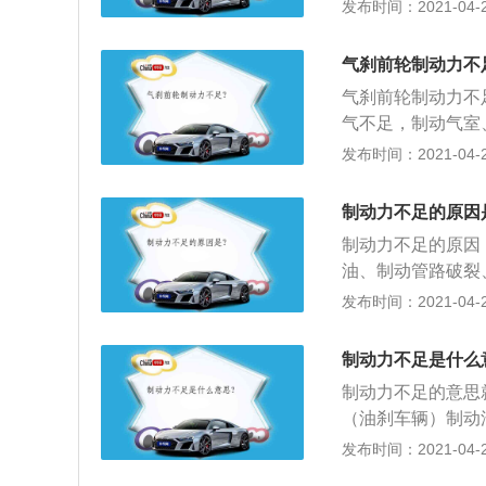
动（油刹车辆）制
发布时间：2021-04-28
泵组成。驾驶员踩
不足、发动机冷却
缩机供气不足，制
下制动踏板。真空
以至发动机散热不
制动间隙过大，制
的挡风玻璃下有一
气刹前轮制动力不
动机动力，加大油
5、制动总泵、轮
不同类型的机油，
气刹前轮制动力不
摇臂与气门之间经
气不足，制动气室
气将不足。阀门是
板的自由行程或制
发布时间：2021-04-28
也多种多样，有时
磨损严重或有油污
决方法：必须根据
老化损坏导致的。
制动力不足的原因
更换。6、发动机
制动力不足的原因
没有正确点火，那
油、制动管路破裂
一个人不踩上去，
系统内有空气；3
发布时间：2021-04-28
观察问题。解决方
室、储气罐、制动
是由于长期超负荷
蹄摩擦片接触不良
方法：避免机车长
制动力不足是什么
缸活塞和缸管磨损
间。冬季汽车启动后
制动力不足的意思
90°C。8、进
（油刹车辆）制动
气量。增压器损坏
油路堵塞）；2、
发布时间：2021-04-28
一定值，喷油器就
辆）气压不够。（