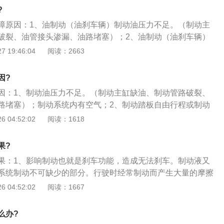
检查数据流增压压力。9、点火系统问题：如果跳齿点火正时
或制动间隙过大，制动蹄摩擦片接触不良或踏板回位弹簧软，
?
，容易导致加速不良、启动困难、油耗增加等问题。解决方
；5、制动总泵、轮缸活塞和缸筒磨损或变形，皮碗老化损
修店检查维修。10、润滑油添加过多：日常更换或者添加润滑
障原因：1、油制动（油刹车辆）制动油压力不足。（制动主
不小心加太多油，如果润滑油过多的话，会导致发动机的许多
破裂、油管接头渗漏、油路堵塞）；2、油制动（油刹车辆）
工作，从而也就会导致汽车的发动机动力下降。解决方法：适
；3、气制动（气刹车辆）气压不足。（压缩机供气不足，制
 19:46:04
阅读：2663
。
制动管路漏气）；4、制动踏板自由行程或制动器间隙过大，
不良或踏板回位弹簧偏软，磨损严重或有油污；5、制动主
因?
管磨损或拉伤，皮碗老化损坏。
因：1、制动油压力不足。（制动主缸缺油、制动管路破裂、
路堵塞）；制动系统内有空气；2、制动踏板自由行程或制动
蹄摩擦片接触不良，磨损严重或有油污；制动主缸、轮缸活塞
 04:52:02
阅读：1618
，皮碗老化损坏；3、故障检修连续踩下制动踏板，如踏板逐
觉，但稍停一会后再踩踏板时仍然很低，即为制动系统内有空
果?
系统进行排气。
果：1、影响制动也就是刹车功能，造成无法刹车。制动液又
系统制动不可缺少的部分。行驶时经常制动而产生大量的摩擦
统温度升高，如使用沸点低、易于蒸发的制动液，则高温时制
 04:52:02
阅读：1667
制动系统的管道内充满蒸气，产生气阻，引起制动失灵；3、
大型销售场所购买，以防伪劣产品；最好使用专业设备进行更
么办?
，不至于残留杂质，同时避免出现气阻。