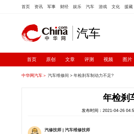
首页
资讯
军事
财经
娱乐
汽车
游戏
文化
援藏
汽车
首页
原创
文章
评测
视频
图片
中华网汽车＞
汽车维修间 >
年检刹车制动力不足?
年检刹
发布时间：2021-04-26 04:5
汽修技师
|
汽车维修技师