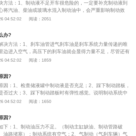
决方法：1、制动液不足开车很危险的，一定要补充制动液到
心将汽油、柴油或玻璃水混入制动油中，会严重影响制动效
、车辆正常行驶40000公里或制动油连续使用2年以上，制动
 04:52:02
阅读：2051
长而变质，所以要注意及时更换；3、配有制动油面报警装
警灯是否亮起，报警传感器性能良好，当制动油不足时应及时
么办?
油应保持在最小容量刻度和最大容量刻度之间。
解决方法：1、刹车油管进气刹车油是刹车系统力量传递的唯
里边进入空气，高压下的刹车油就会显得力量不足，尽管还有
力明显减弱，此时应该及时到维修站做排气处理。判定刹车油
 04:52:02
阅读：1859
：在熄火状态下多踩几脚刹车至刹车变硬，然后踩住刹车踏板
持硬的状态说明正常，如果踏板缓慢下沉，说明刹车系统已经
原因?
长期没有更换，杂质太多或者含水量太大，影响力量传递。刹
原因：1、检查储液罐中制动液是否充足；2、踩下制动踏板，
保养，刹车油吸水性比较强，在维修站也会有专门测量刹车油
是否过大；3、踩下制动踏板时有弹性感觉。说明制动系统中
3、刹车总泵或刹车油管漏油，不能保证足够的油压；4、汽车
下制动踏板时感觉较硬。制动仍然无力。可检查放气螺钉出油
 04:52:02
阅读：1650
了大号轮胎，轮胎太大会导致刹车扭力不足，制动力减弱。
表明制动管路有堵塞现象或总泵活塞有卡滞现象；出油急促有
卡滞。制动蹄片与制动鼓或制动盘贴合不良或其表而沾有油
原因?
几次制动踏板，使踏板高度升高后，用力将其踩住，制动踏板
如下：1、制动油压力不足。（制动主缸缺油、制动管路破
降现象。说明制动管路有渗漏或分泵密封圈损坏。
、油路堵塞）；制动系统有空气；2、气制动（气刹车辆）气