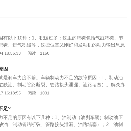
因有以下10种：1、积碳过多：这里的积碳包括气缸积碳、节
积碳、进气积碳等，这些位置又刚好和发动机的动力输出息息
部的积碳过多时，汽车的点火能量减少，进气效率下降，最后
 18:56:33
阅读：1150
以及动力不足。解决方法：到4S店进行积碳清洗项目，但要根
下药”，不可盲目为车子选取作用不大的清洗项目。2、燃油问
原因
燃油标号，燃油不足，导致汽车输出功率下降；或者由于油箱
就是刹车力度不够。车辆制动力不足的故障原因：1、制动油
箱开关、燃油滤清器及油箱至化油器之间的油管部分堵塞，不
缸缺油、制动管路断裂、管路接头泄漏、油路堵塞）。解决办
供应，导致混合气过稀、发动机工作时动力不足。解决方法：
店维修；2、制动系统里面有空气。解决办法：在放气阀上插
 16:18:55
阅读：1031
己发动机的燃油标号，及时加油，定期做好保养，可根据实际
水里，然后踩几下踏板；3、气压不够。（压缩机供气不足，
油系统进行清理。3、空气滤清器堵塞：空气是发动机的动力
、制动管路泄漏）。解决办法：用加压泵加压；4、制动总
气滤清器长期使用，未及时清洗产生堵塞，空气量不足都将造
不足?
筒磨损或变形，皮碗老化损坏。解决办法：更换制动总泵。提
，使得发动机功率下降；如果是带有涡轮增压器的车辆，其增
力不足的原因有以下几种：1、油制动（油刹车辆）制动油压
大制动力可以更换更好的刹车片，更好的刹车盘，制动力更强
也会导致汽车出现动力不足。解决方法：定期清理空气滤清
缺油、制动管路断裂、管路接头泄漏、油路堵塞）；2、油制
制动系统由刹车片、刹车盘、制动钳、制动总泵和true空助力
养周期后要到4S店进行更换。4、发动机过热：发动机机油量