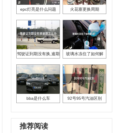
epc灯亮是什么问题
火花塞更换周期
驾驶证到期没有换,逾期
玻璃水冻住了如何解
怎么办??
决？
bba是什么车
92号95号汽油区别
推荐阅读