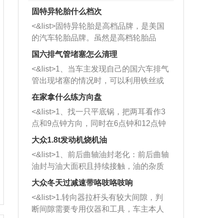
固特异轮胎什么档次
<&list>固特异轮胎是高档品牌，是美国
的汽车轮胎品牌。虽然是高档轮胎品
牌，但是中高低端的轮胎都有生产，这
国六排气管堵塞怎么清理
也是为了更好的开拓市场。
<&list>1、当车主发现自己的国六车排气
管出现堵塞的情况时，可以利用铁丝或
者是细棍，直接将杂物给取出来，如果
在家拿什么练方向盘
堵塞情况比较严重，也可以采取应急措
<&list>1、找一只平底锅，把两耳看作3
施。 <&list>2、直接利用木棍将所有的
点和9点钟方向，同时在6点钟和12点钟
杂物推到排气管里面的位置处，然后将
方向做一个标记。 <&list>2、双手握住
三元催化器拆解开，就可以将堵塞的东
大众1.8t发动机烧机油
平底锅两耳，然后往左打半圈、一圈、
西取出来。但如果是因为积碳过多引起
<&list>1、前后曲轴油封老化：前后曲轴
一圈半的练习，往右同样也要打相同的
的堵塞，就需要将三元催化器泡在草酸
油封与油大面积且持续接触，油的杂质
圈数。 <&list>3、最后强调要反复练
中进行清洗。 <&list>3、也可以利用清
和发动机内持续温度变化使其密封效果
习，这样就可以形成肌肉记忆，在真实
大众冬天过减速带咯吱咯吱响
洗剂对堵塞的情况得到解决，将清洗剂
逐渐减弱，导致渗油或漏油。<&list>2、
驾驶车辆时，不需要记忆也能打好方
放在燃油箱中，与燃油混合后，车辆启
<&list>1.转向器拉杆头有较大间隙，判
活塞间隙过大：积碳会使活塞环与缸体
向。
动时，就可以和汽油一起进入到燃烧
断间隙需要专用仪器和工具，车主本人
的间隙扩大，导致机油流入燃烧室中，