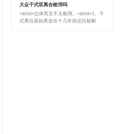
室，最后形成废气排出，就可以让三元
无法制作，需要将车辆送到修理厂或4s
造成烧机油。<&list>3、机油粘度。使用
大众干式双离合耐用吗
催化器得到清洗，排气管堵塞的情况就
店；<&list>2.车辆半轴套管防尘罩破
机油粘度过小的话，同样会有烧机油现
<&list>总体而言不太耐用。<&list>1、干
能够得到解决。
裂，破裂后会出现漏油现象，使半轴磨
象，机油粘度过小具有很好的流动性，
式离合器如果放在十几年前还比较耐
损严重，磨损的半轴容易损坏，产生异
容易窜入到气缸内，参与燃烧。<&list>
用，但是由于现在的汽车发动机动力输
响；<&list>3.稳定器的转向胶套和球头
4、机油量。机油量过多，机油压力过
出越来越高，使得干式离合器散热不足
老化，一般是使用时间过长造成的。解
大，会将部分机油压入气缸内，也会出
的缺陷也逐渐暴露出来。<&list>2、由于
决方法是更换新的质量好的转向橡胶套
现烧机油。<&list>5、机油滤清器堵塞：
干式双离合的工作环境暴露在空气中，
和球头。
会导致进气不畅，使进气压力下降，形
而离合器的散热也是通离合器罩上面的
成负压，使机油在负压的情况下吸入燃
几个小孔来进行散热。但是在行驶过程
烧室引起烧机油。<&list>6、正时齿轮或
中变速箱需要换挡，就不得不使得离合
链条磨损：正时齿轮或链条的磨损会引
器频繁工作。<&list>3、长时间的低速行
起气阀和曲轴的正时不同步。由于轮齿
驶以及过于频繁的启停，导致离合器的
或链条磨损产生的过量侧隙，使得发动
温度不断升高，而低速行驶时空气流动
机的调节无法实现：前一圈的正时和下
效率不高，无法将离合器中的热量有效
一圈可能就不一样。当气阀和活塞的运
的带走，导致离合器内部的温度不断升
动不同步时，会造成过大的机油消耗。
高，加速离合器的磨损。
解决方法：更换正时齿轮或链条。<&list
>7、内垫圈、进风口破裂：新的发动机
设计中，经常采用各种由金属和其他材