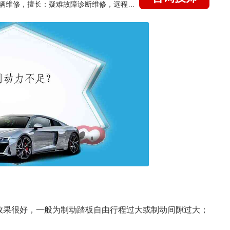
国家认证的汽车维修技师，15年德美日等各系车辆维修，擅长：疑难故障诊断维修，远程维修技术指导
效果很好，一般为制动踏板自由行程过大或制动间隙过大；