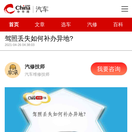
汽车
首页
文章
选车
汽修
百科
驾照丢失如何补办异地?
2021-04-26 04:38:03
汽修技师
我要咨询
汽车维修技师