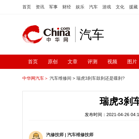
首页
资讯
军事
财经
娱乐
汽车
游戏
文化
援藏
汽车
首页
原创
文章
评测
视频
图片
中华网汽车＞
汽车维修间 >
瑞虎3刹车鼓刹还是碟刹?
瑞虎3刹
发布时间：2021-04-26 04:1
汽修技师
|
汽车维修技师