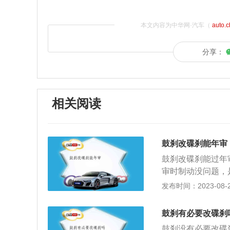
本文内容为中华网·汽车（
auto.
分享：
相关阅读
鼓刹改碟刹能年审
鼓刹改碟刹能过年
审时制动没问题，
用于制动片和鼓之
发布时间：2023-08-24
采用鼓式制动器，
蹄，领蹄可以自动
鼓刹有必要改碟刹
也有双领蹄或双从
鼓刹没有必要改碟