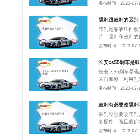
至更大)，一般动
发布时间：2023-07-17
出现失灵的情况。
种。通风盘式刹车
刹和碟刹区别：结
快的反应，可进行
槽或预制出矩形的
泵、油管等部分组
的刹车踏板能量很
碟刹跟鼓刹的区别
式刹车更好。
鼓、摩擦片、回位
会许多。碟刹和鼓
碟刹是靠液压推动
塞，致使两边的制
员和旅客的生命安
片。碟刹和鼓刹的
运动，所产生的滚
一定要按时细心的
统，通风散热良好
发布时间：2023-07-17
感。而碟刹是通过
选，情况如下：1
2、鼓刹：优势：
此，刹车的大小直
汽车。2.碟刹为
使用鼓刹。劣势：
车力的先天性比较
长安cs55刹车是
容易锁起来。3.
制，且反应比较慢
适用在大型货车，
长安cs55刹车
来自摩擦，利用刹
换成摩擦后的热能
发布时间：2023-07-17
盘、分泵、制动钳
车时比较不会造成
鼓刹有必要改碟刹
维修。
鼓刹没必要改碟刹
多配件，而且造价
您的以后质保问题
发布时间：2022-07-08
改刹车系统。尽管