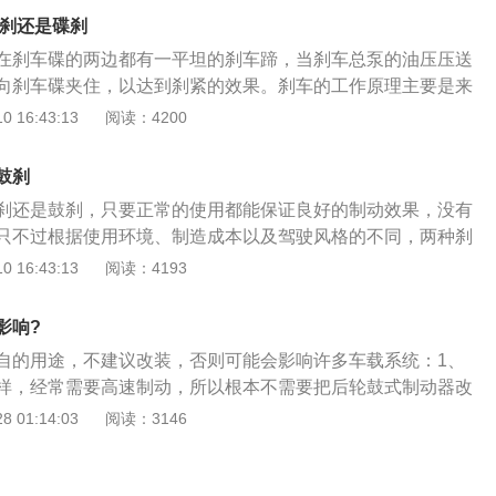
需要像碟刹那般频繁地更换刹车片。还有便是碟刹在砂石较多
鼓刹还是碟刹
损，而鼓刹则不会，更为适用于在道路面比较差的地方应用。
在刹车碟的两边都有一平坦的刹车蹄，当刹车总泵的油压压送
成碟刹的话，也不要贪小便宜去小型修理店开展改装，而需要
向刹车碟夹住，以达到刹紧的效果。刹车的工作原理主要是来
大型修理店，毕竟刹车有关着驾驶的安全，在这方面当然是要以
片与刹车碟(鼓)及轮胎与地面的摩擦，将车辆行进的动能转换
 16:43:13
阅读：4200
思考。
将车子停下来。一套良好有效率的刹车系统必须能提供稳定、
车力，并且具有良好的液压传递及散热能力，以避免高热所导
鼓刹
车衰退。鼓刹刹车时运用油压推动刹车蹄片接触刹车鼓内缘，
刹还是鼓刹，只要正常的使用都能保证良好的制动效果，没有
擦力来抑制轮胎之转动以达成刹车之目的。鼓刹由刹车底板、
只不过根据使用环境、制造成本以及驾驶风格的不同，两种刹
片等有关连杆、弹簧、梢钉、刹车鼓所组成。碟刹由液压控
的优势与不足。鼓式刹车是一种传统的制动系统，其工作原理
 16:43:13
阅读：4193
制动盘、分泵、制动钳、油管等。鼓刹有良好的自刹作用，由
只咖啡杯来形容．刹车鼓就像咖啡杯，手指就是刹车片,只要您
，车轮旋转连带着外张的刹车鼓扭曲一个角度，刹车来令片外
摩擦咖啡杯内壁,咖啡杯就会停止旋转。汽车上的鼓式刹车简单
就越明显，因此，一般大型车辆还是使用鼓刹。碟式刹车散热
影响?
,活塞,刹车片和鼓室组成,刹车时由制动分泵的高压刹车油推动
在连续踩踏刹车时比较不会造成刹车衰退而使刹车失灵的现
自的用途，不建议改装，否则可能会影响许多车载系统：1、
形的制动蹄片施加作用力,使其压紧鼓室内壁,靠摩擦力阻止刹车
比较下，碟式刹车的构造简单，且容易维修。
样，经常需要高速制动，所以根本不需要把后轮鼓式制动器改
动效果。碟式刹车的工作原理可用一只碟子来形容，用拇指和
、碟刹最大优点是散热性好，有利于高速状态下的制动性能，
 01:14:03
阅读：3146
子时,碟子也会停止旋转．汽车上的碟式刹车是由刹车油泵,一个
式制动器的制动性能优于碟式制动器；3、如果真的想换也是
圆盘和圆盘上的刹车卡钳组成。刹车时，高压刹车油推动卡钳
比较麻烦，车身的框架是设计好的，要换的话，可能要大动，
蹄片压向刹车盘从而产生制动效果。
会很高。