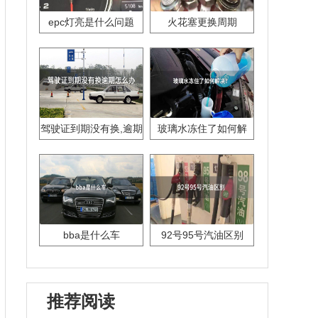
epc灯亮是什么问题
火花塞更换周期
驾驶证到期没有换,逾期
玻璃水冻住了如何解
怎么办??
决？
bba是什么车
92号95号汽油区别
推荐阅读