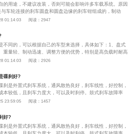
自的用途，不建议改装，否则可能会影响许多车载系统。原因
是与车轮连接的刹车圆盘和圆盘边缘的刹车钳组成的，制动
动制动块夹紧刹车盘，产生制动效果；2、鼓式刹车，它与轮
 01:14:03
阅读：2947
相同的速度转动。刹车器利用油压推动刹车蹄片，接触制动鼓
力的接触来抑制轮胎的转动，达到制动的目的；3、鼓式制动
?
合安装手刹车系统，而碟刹制动器的价格略高，但制动时性能
是不同的，可以根据自己的车型来选择，具体如下：1、盘式
设备。
、重量轻、制动迅速、调整方便的优势，特别是高负载时耐高
果稳定；2、受外界环境因素的影响及小，在严寒气候和极限
 01:14:03
阅读：2926
盘式制动器比鼓式制动器很容易在短时间内使车停下来；3、
是在车轮毂里面装备两个半圆形的刹车蹄片和一个刹车鼓，当
是碟刹好?
时，鼓内的分泵受油管输送来的压力作用，推动刹车蹄片压向
碟刹是外置式刹车系统，通风散热良好，刹车线性，好控制，
果。
成本较低，且刹车力度大，可以及时刹停。鼓式刹车故障率
刹车鼓的拆卸方法如下：1、拆卸前，使用起子通过车轮的螺
 23:59:05
阅读：1457
压，使制动蹄回位；2、用VW637／2专用工具拆卸下轮毂盖，
冠状螺母保险环；3、拆下轮毂轴承预紧度的调整螺母及垫
刹好?
动鼓。
碟刹是外置式刹车系统，通风散热良好，刹车线性，好控制，
成本较低，且刹车力度大，可以及时刹停。鼓式刹车故障率