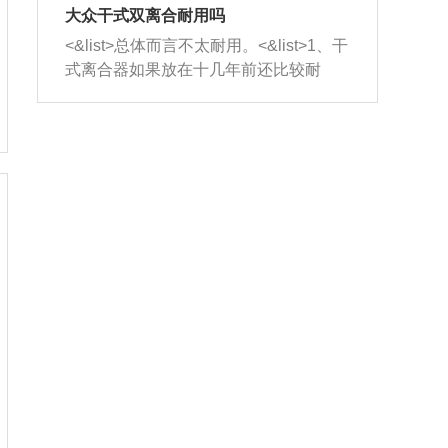
室，最后形成废气排出，就可以让三元
无法制作，需要将车辆送到修理厂或4s
造成烧机油。<&list>3、机油粘度。使用
大众干式双离合耐用吗
催化器得到清洗，排气管堵塞的情况就
店；<&list>2.车辆半轴套管防尘罩破
机油粘度过小的话，同样会有烧机油现
<&list>总体而言不太耐用。<&list>1、干
能够得到解决。
裂，破裂后会出现漏油现象，使半轴磨
象，机油粘度过小具有很好的流动性，
式离合器如果放在十几年前还比较耐
损严重，磨损的半轴容易损坏，产生异
容易窜入到气缸内，参与燃烧。<&list>
用，但是由于现在的汽车发动机动力输
响；<&list>3.稳定器的转向胶套和球头
4、机油量。机油量过多，机油压力过
出越来越高，使得干式离合器散热不足
老化，一般是使用时间过长造成的。解
大，会将部分机油压入气缸内，也会出
的缺陷也逐渐暴露出来。<&list>2、由于
决方法是更换新的质量好的转向橡胶套
现烧机油。<&list>5、机油滤清器堵塞：
干式双离合的工作环境暴露在空气中，
和球头。
会导致进气不畅，使进气压力下降，形
而离合器的散热也是通离合器罩上面的
成负压，使机油在负压的情况下吸入燃
几个小孔来进行散热。但是在行驶过程
烧室引起烧机油。<&list>6、正时齿轮或
中变速箱需要换挡，就不得不使得离合
链条磨损：正时齿轮或链条的磨损会引
器频繁工作。<&list>3、长时间的低速行
起气阀和曲轴的正时不同步。由于轮齿
驶以及过于频繁的启停，导致离合器的
或链条磨损产生的过量侧隙，使得发动
温度不断升高，而低速行驶时空气流动
机的调节无法实现：前一圈的正时和下
效率不高，无法将离合器中的热量有效
一圈可能就不一样。当气阀和活塞的运
的带走，导致离合器内部的温度不断升
动不同步时，会造成过大的机油消耗。
高，加速离合器的磨损。
解决方法：更换正时齿轮或链条。<&list
>7、内垫圈、进风口破裂：新的发动机
设计中，经常采用各种由金属和其他材