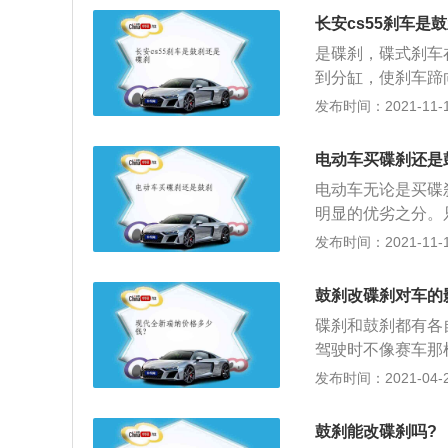
便是非常耐用，不
长安cs55刹车是
的道路会很容易磨
是碟刹，碟式刹车
倘若真的决定要改
到分缸，使刹车蹄
去正规的4s店和
自摩擦，利用刹车
发布时间：2021-11-10
更为严格的标准来
成摩擦後的热能，
足够、可控制的刹
电动车买碟刹还是
致的液压失效及刹
电动车无论是买碟
藉由接触产生的磨
明显的优劣之分。
刹车分泵、刹车蹄
车才会表现出各自
发布时间：2021-11-10
制，主要零部件有
可以很形象地用一
于刹车来令片外张
将五指向外一张，
张力越大，则情形
鼓刹改碟刹对车的
点说是由制动油泵
性较鼓式刹车佳，
碟刹和鼓刹都有各
活塞，对两片半月
象。与鼓式刹车相
驾驶时不像赛车那
鼓转动从而达到制
为碟式制动器；2
发布时间：2021-04-28
食指捏住旋转的碟
在一般情况下，鼓
与车轮相连的刹车
可以的，不过就是
内的活塞,将制动
鼓刹能改碟刹吗?
时间不说，成本也