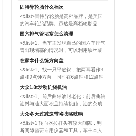
固特异轮胎什么档次
<&list>固特异轮胎是高档品牌，是美国
的汽车轮胎品牌。虽然是高档轮胎品
牌，但是中高低端的轮胎都有生产，这
国六排气管堵塞怎么清理
也是为了更好的开拓市场。
<&list>1、当车主发现自己的国六车排气
管出现堵塞的情况时，可以利用铁丝或
者是细棍，直接将杂物给取出来，如果
在家拿什么练方向盘
堵塞情况比较严重，也可以采取应急措
<&list>1、找一只平底锅，把两耳看作3
施。 <&list>2、直接利用木棍将所有的
点和9点钟方向，同时在6点钟和12点钟
杂物推到排气管里面的位置处，然后将
方向做一个标记。 <&list>2、双手握住
三元催化器拆解开，就可以将堵塞的东
大众1.8t发动机烧机油
平底锅两耳，然后往左打半圈、一圈、
西取出来。但如果是因为积碳过多引起
<&list>1、前后曲轴油封老化：前后曲轴
一圈半的练习，往右同样也要打相同的
的堵塞，就需要将三元催化器泡在草酸
油封与油大面积且持续接触，油的杂质
圈数。 <&list>3、最后强调要反复练
中进行清洗。 <&list>3、也可以利用清
和发动机内持续温度变化使其密封效果
习，这样就可以形成肌肉记忆，在真实
大众冬天过减速带咯吱咯吱响
洗剂对堵塞的情况得到解决，将清洗剂
逐渐减弱，导致渗油或漏油。<&list>2、
驾驶车辆时，不需要记忆也能打好方
放在燃油箱中，与燃油混合后，车辆启
<&list>1.转向器拉杆头有较大间隙，判
活塞间隙过大：积碳会使活塞环与缸体
向。
动时，就可以和汽油一起进入到燃烧
断间隙需要专用仪器和工具，车主本人
的间隙扩大，导致机油流入燃烧室中，