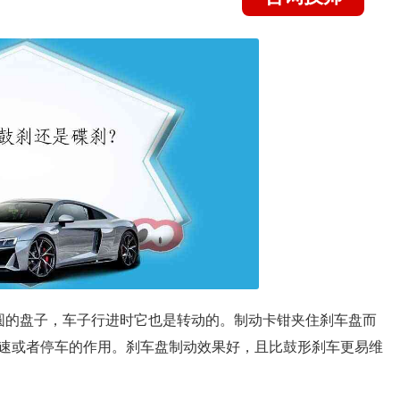
圆的盘子，车子行进时它也是转动的。制动卡钳夹住刹车盘而
速或者停车的作用。刹车盘制动效果好，且比鼓形刹车更易维