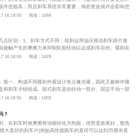
产生摩擦力，从而达到刹车效果。改装碟刹需要带改装厂发
或许也较高；而且刹车系统非常重要，倘若更改或许会影响您
行驶证到车管所备案。改装前，机动车所有人应当向登记地车
另外也需要在车辆管理所开展备案，倘若不通过则无法更改刹
 16:18:55
阅读：1056
。申请变更登记的，机动车所有人应当交验机动车，确认申请
在性能方面上或许不如碟刹，可是它也是有自己的优点，便是
证明、凭证：（一）机动车所有人的身份证明；（二）机动车
像碟刹那般频繁地更换刹车片。鼓刹和碟刹区别：1、结构不
机动车行驶证；（四）属于更换发动机、车身或者车架的，还
动器是由制动盘、制动钳、摩擦片、分泵、油管等部分组成。
全技术检验合格证明；（五）属于因质量问题更换整车的，还
几点区别：1、刹车方式不同：鼓刹运用油压推动刹车蹄片接
动器主要包括制动轮缸、制动蹄、制动鼓、摩擦片、回位弹簧
、凭证。
由接触产生的摩擦力来抑制轮胎转动以达成刹车目的。碟刹在
不同：鼓刹制动的原理是通过液压推动活塞，致使两边的制动
一平坦的刹车蹄，当刹车总泵的油压压送到分缸，使刹车蹄向
 16:18:55
阅读：1029
，从而达到制动的效果。由于车轮是向前运动，所产生的滚动
到刹紧的效果。2、组成不同：鼓刹由刹车底板、刹车分泵、
鼓，导致刹车力放大，影响乘车的舒适感。而碟刹是通过液压
杆、弹簧、梢钉、刹车鼓组成。碟刹由液压控制，主要零部件
从而对刹车片施力达到刹车的效果。因此，刹车的大小直接取
制动钳、油管等。3、优缺点不同：鼓刹有良好的自刹作用，
力，并不会像鼓刹那样会被放大，其刹车力的先天性比较小。
：第一、构成不同碟刹外观设计有点像光碟，因此又被称作碟
但刹车系统反应较慢，刹车的踩踏力道较不易控制，不利于做
盘和刹车卡钳组成。鼓式刹车是由转动一部分、固定不动一部
，且不易维修。碟刹散热性更佳，构成简单更容易维修，但刹
精准定位调节设备构成。第二、原理不同碟刹的基本工作原理
 16:18:55
阅读：1002
因此更换频率可能较高。鼓刹：鼓式刹车应用在汽车上面已经
车碟片刹车碟盘夹到，随后造成很多的滑动摩擦力，减少时
，但是由于它的可靠性以及强大的制动力，使得鼓式刹车现今
本工作原理是让制动系统鼓汽车刹车片膨胀和制动系统鼓造成
上（多使用于后轮）。它与轮胎固定并同速转动。刹车时运用
吗？
减少时速。第三、磨耗不同因为原理的不一样，鼓式刹车制动
接触刹车鼓内缘，藉由接触产生的磨擦力来抑制轮胎之转动以
刹，在刹车时候摩擦将动能转化为热能，优势是效果好，散热
的高。相对来说，碟刹的磨损率就小许多，这也是许多老湿机
碟刹：碟式刹车是由一个与车轮相连的刹车圆盘和圆盘边缘的
成很大直径的刹车片(例如高性能跑车的直径可以达到35厘米甚
第四、各方面性能不同盘式刹车散热性较好，连续踩刹车不易
刹车有时也叫盘式刹车，它分普通盘式刹车和通风盘式刹车两