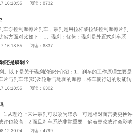
力比较好的车都用碟刹，但是成本高，配件费用也高。如下是鼓
 16:18:55
阅读：8732
盘式刹车热膨胀量极小，受热以后不易变形。盘式刹车拥有极
是在盘面上钻出许多圆形通风孔，或是在盘的端面上割出通风
构不同：汽车碟刹的制动器是由制动盘、制动钳、摩擦片、分
高频率的刹车动作。鼓式刹车有着全自动刹紧作用，鼓式刹车
通风孔。通风盘式刹车利用风流作用，其冷热效果要比普通盘
成。汽车鼓刹的鼓式制动器主要包括制动轮缸、制动蹄、制动
大。鼓式刹车的损坏相对来说较为小，每一年拆换的频次也不
？
弹簧等部分。原理不同：鼓刹制动的原理是通过液压推动活
式刹车，针对日常安全驾驶而言全是十分关键，是关着驾驶人
刹车泵控制摩擦片刹车，鼓刹是用拉杆或拉线控制摩擦片刹
动蹄紧贴车轮的内壁，从而达到制动的效果。由于车轮是向前
全安全性。因此一定要对车按时的修理和维护保养，制动系统
优劣方面对比如下：1、碟刹：优势：碟刹是外置式刹车系
动力会反作用于刹车鼓，导致刹车力放大，影响乘车的舒适
查验。在买车的情况下，或是要依据自身的具体情况来实现挑
，刹车线性，好控制。劣势：达不到鼓刹自锁式的高刹车力。
 16:18:55
阅读：6837
液压泵推动刹车卡钳，从而对刹车片施力达到刹车的效果。因
.碟刹更经久耐用，它更合适经常制动系统，更灵便，更适用小
鼓刹的成本较低，且刹车力度大，可以及时刹停，大型货车多
接取决于刹车卡钳的压力，并不会像鼓刹那样会被放大，其刹
外刹车系统，自然通风排热好，线性制动系统，分区规划好，不
散热效果差，热衰减严重，不适合高频刹车，不线性，难以控
小。
鼓刹还是碟刹？
鼓式刹车低成本，制驱动力强，能立即泊车。4.鼓式刹车一般合
。
因此较为非常容易毁坏。
是碟刹。以下是关于碟刹的部分介绍：1、刹车的工作原理主要是
车片与刹车碟(鼓)及轮胎与地面的摩擦，将车辆行进的动能转
，将车子停下来。2、碟刹由液压控制，主要零部件有制动
 16:18:55
阅读：6302
、油管等。3、碟式刹车散热性较鼓式刹车佳，在连续踩踏刹
刹车衰退而使刹车失灵的现象，碟式刹车的构造简单，且容易
吗
。1.从理论上来讲鼓刹可以改为碟杀，可是相对而言要更换许
或许也较高；2.而且刹车系统非常重要，倘若更改或许会影响
；3.另外也需要在车辆管理所开展备案，倘若不通过则无法更
 12:30:04
阅读：4799
鼓刹在性能方面上或许不如碟刹，可是它也是有自己的优点，