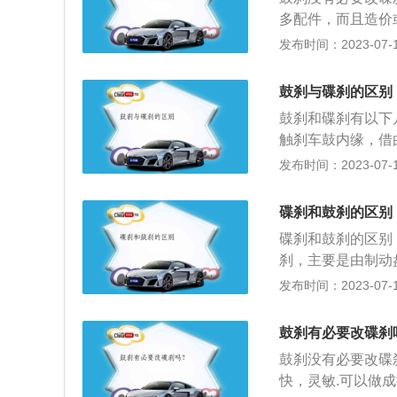
卡钳，夹紧刹车片
多配件，而且造价
票，车主身份证，
的以后质保问题；
发布时间：2023-07-17
管所申请变更登记
车系统。尽管鼓刹
信息，并提交以下
非常耐用，不需要
登记证书；（三）
鼓刹与碟刹的区别
同：汽车碟刹的制
应当提交机动车安
鼓刹和碟刹有以下
汽车鼓刹的鼓式制
应当提交相关证明
触刹车鼓内缘，借
等部分。2、原理
刹车碟的两边都有
发布时间：2023-07-17
蹄紧贴车轮的内壁
刹车碟夹住，以达
力会反作用于刹车
刹车蹄片等有关连
泵推动刹车卡钳，
碟刹和鼓刹的区别
有制动盘、分泵、
决于刹车卡钳的压
碟刹和鼓刹的区别
且制造成本较低，
刹，主要是由制动
高频率的刹车动作
分、推动一部分和
发布时间：2023-07-17
车片的磨损较大，
是用静止不动的刹
近一世纪的历史了
速。鼓式刹车的基
仍配置在许多车型
鼓刹有必要改碟刹
很多的摩擦，进而
油压推动刹车蹄片
鼓刹没有必要改碟
系统的磨损率非常
达成刹车之目的。
快，灵敏.可以做
挑选碟刹的缘故。
刹车钳组成。碟式