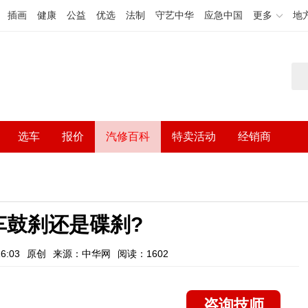
插画
健康
公益
优选
法制
守艺中华
应急中国
更多
地
选车
报价
汽修百科
特卖活动
经销商
车鼓刹还是碟刹?
6:03
原创
来源：中华网
阅读：1602
咨询技师