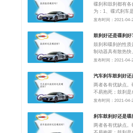
碟刹和鼓刹都有各
为：1、碟式刹车
时，高压制动油推
发布时间：2021-04-28
胎固定在一起，以
内缘，通过与摩擦
鼓刹好还是碟刹好
器比较便宜，且适
鼓刹和碟刹的性质
好，适合安装电子
制动器具有散热快
温性能好，制动效
发布时间：2021-04-28
驾驶状态下开车，
鼓式制动器其实就
汽车刹车鼓刹好还
司机踩下刹车踏板
两者各有优缺点。
刹车鼓产生制动效
不易抱死；鼓刹是
高，散热效果差。
发布时间：2021-04-25
栓孔将楔形件向上
拔出开口销，拆下
刹车鼓刹好还是碟
圈、轴承，取下制
两者各有优缺点。
不易抱死；鼓刹是