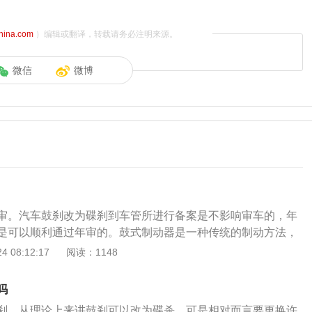
china.com
）编辑或翻译，转载请务必注明来源。
微信
微博
审。汽车鼓刹改为碟刹到车管所进行备案是不影响审车的，年
是可以顺利通过年审的。鼓式制动器是一种传统的制动方法，
间的摩擦减速。一般市面上的车辆前轮采用盘式制动器，后轮
 08:12:17
阅读：1148
也就是所谓的前盘式后鼓式配置。鼓式制动蹄分为领蹄和从
加大受力。一个车轮上有两个制动蹄，通常是领蹄的形式，但
吗
动蹄。碟刹：也就是俗称的盘式刹车，是通过液压泵推动刹车
刹，从理论上来讲鼓刹可以改为碟杀，可是相对而言要更换许