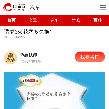
汽车
首页
文章
选车
汽修
百科
瑞虎3火花塞多久换?
2021-04-26 04:16:03
汽修技师
我要咨询
汽车维修技师