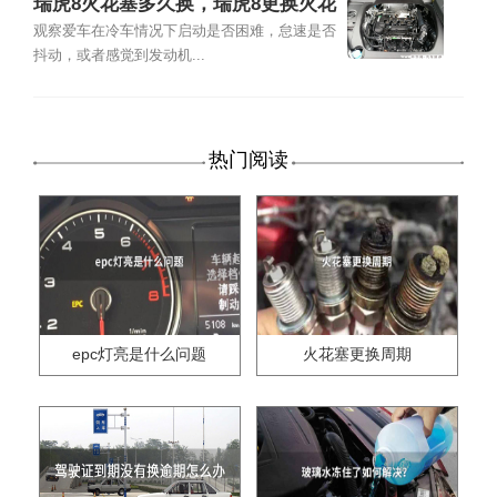
瑞虎8火花塞多久换，瑞虎8更换火花
塞教程
观察爱车在冷车情况下启动是否困难，怠速是否
抖动，或者感觉到发动机...
热门阅读
epc灯亮是什么问题
火花塞更换周期