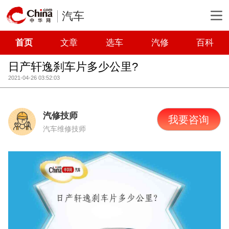
汽车
首页
文章
选车
汽修
百科
日产轩逸刹车片多少公里?
2021-04-26 03:52:03
汽修技师
我要咨询
汽车维修技师