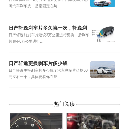
叫汽车刹车皮，是指固定在与...
日产轩逸刹车片多久换一次，轩逸刹
车片多少钱
日产轩逸前刹车片建议3万公里进行更换，后刹车
片在4-6万公里进行...
日产轩逸更换刹车片多少钱
日产轩逸更换刹车片多少钱？汽车刹车片价格50
元左右一个，具体要看你在那...
热门阅读