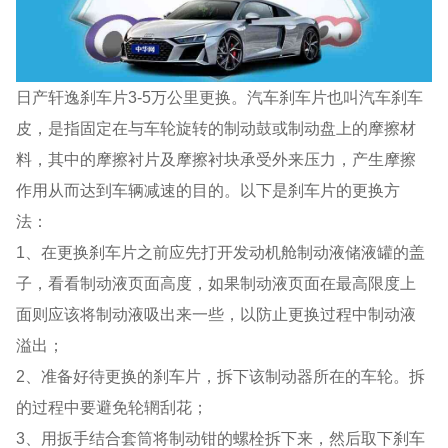
日产轩逸刹车片3-5万公里更换。汽车刹车片也叫汽车刹车
皮，是指固定在与车轮旋转的制动鼓或制动盘上的摩擦材
料，其中的摩擦衬片及摩擦衬块承受外来压力，产生摩擦
作用从而达到车辆减速的目的。以下是刹车片的更换方
法：
1、在更换刹车片之前应先打开发动机舱制动液储液罐的盖
子，看看制动液页面高度，如果制动液页面在最高限度上
面则应该将制动液吸出来一些，以防止更换过程中制动液
溢出；
2、准备好待更换的刹车片，拆下该制动器所在的车轮。拆
的过程中要避免轮辋刮花；
3、用扳手结合套筒将制动钳的螺栓拆下来，然后取下刹车