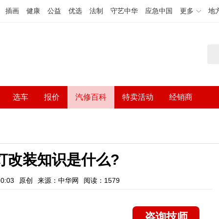
插画
健康
公益
优选
法制
守艺中华
应急中国
更多
地
选车
报价
汽修百科
特卖活动
经销商
灯改装知识是什么?
0:03
原创
来源：中华网
阅读：1579
咨询技师