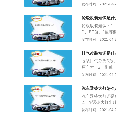
要远和清晰。故而
发布时间：2021-04-27
强的穿透力。从而
标；3、透镜式灯
强，所以他不管在
轮毂改装知识是什
车辆第一时间收到
轮毂改装知识：1
通灯泡的8到10
D、ET值、J值等
灯不需要加装任何
油耗增加明显，也
发布时间：2021-04-27
器，12V电压，
升级考虑进去，因
能起到节电的功能
产生决定性的影响
排气改装知识是什
制的，所以确定轮
改装排气分为S鼓
原车大；2、街鼓
反压声音；3、H
发布时间：2021-04-27
音只有看到汽车，
称奥地利狐头、尾
汽车透镜大灯怎么
低，整体马力增加
汽车透镜大灯还是
2、在透镜大灯出
一个闪闪发光的银
发布时间：2021-04-27
扇形光，照亮前方