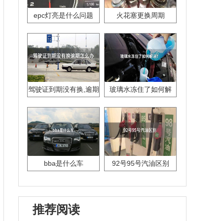
epc灯亮是什么问题
火花塞更换周期
驾驶证到期没有换,逾期
玻璃水冻住了如何解
怎么办??
决？
bba是什么车
92号95号汽油区别
推荐阅读