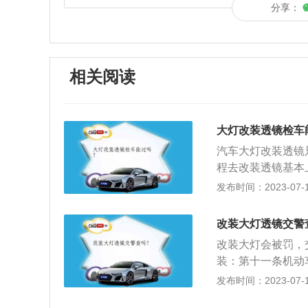
分享：
相关阅读
大灯改装透镜检车
汽车大灯改装透镜
程去改装透镜基本
与双光透镜，需要
发布时间：2023-07-17
光和远光透镜，如
它能作类似远、近
改装大灯透镜交警
磁机构操作变光档
改装大灯会被罚，
氙气灯的光线强度
装：第十一条机动
周散射，无论是照
车后向车辆管理所
发布时间：2023-07-17
镜之后光线可以得
明、凭证，并交验
事项：改进点火系