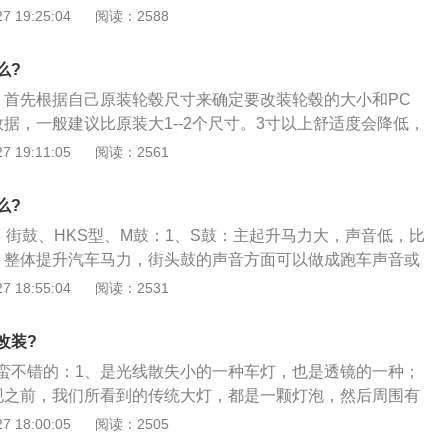
能使您在第一时间看到远处的事物，避免开过路口或错过目
 19:25:04
阅读：2588
能让迎面驶来的车辆短时间收到灯光信息，避免事故的发生。
头的大灯相比采用传统灯头的大灯具有，亮度均匀，穿透力
雨天还是在大雾天气都有较强的穿透力。从而能让迎面驶来的
么?
灯光信息，避免事故的发生；4、透镜里面的HID灯泡寿命是普
、首先根据自己原装轮毂尺寸来确定要改装轮毂的大小和PC
赔，从而减去让您老是要换灯所带来的不必要麻烦；5、透镜氙气
数据，一般建议比原装大1--2个尺寸。3寸以上舒适度会降低，
供电系统，因为真正的HID气体放电灯，要有一颗电压安定
可能导致塔顶、车架受损；2、这个时候也要将汽车刹车系统
 19:11:05
阅读：2561
接着再将电压转成正常电压，稳定持续供应氙气灯泡发光。从而
为无论是刹车盘还是卡钳的大小和体积都会对轮毂的适宜参数
。
；3、当然轮胎也是要一开始就确定的，因为轮胎是不可以定
么?
毂数据的时候就要看有没有合适的轮胎可以装。
、街鼓、HKS型、M鼓：1、S鼓：主起升马力大，声音低，比
：整体提升汽车马力，街头鼓的声音方面可以做成跑车声音或
KS型：直接推高转马力，声音像赛车一样，像传说中听到的声
 18:55:04
阅读：2531
做工和进口的日本货可以比一样多；4、M鼓：可变回压鼓，俗
鼓鼓漆，非常高挡，声音很安静，只比原车大一点，声音很
改装?
，是改装排气中的高端产品。
蛮不错的：1、是光线散失小的一种车灯，也是透镜的一种；
现之前，我们所看到的传统大灯，都是一颗灯泡，然后周围有
色“碗”，也就是我们所说的聚光杯，将发散的灯光聚集成一束
 18:00:05
阅读：2505
的路面；3、而汽车透镜则是用体积更小、结构更加紧凑的小