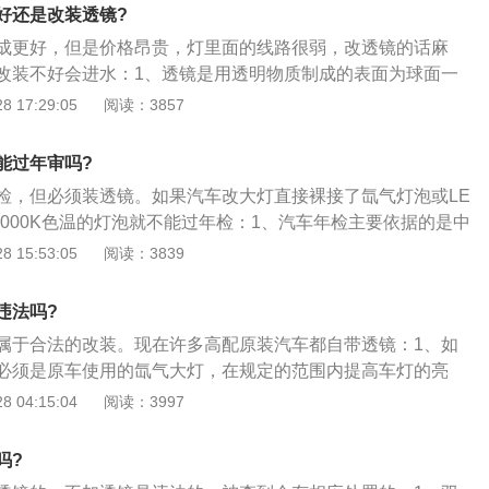
核发行驶证，收存机动车整车出厂合格证明或者进口机动车进
好还是改装透镜?
动车整车出厂合格证明或者进口机动车进口凭证。不属于国家
成更好，但是价格昂贵，灯里面的线路很弱，改透镜的话麻
门认定免予检验的车型，还应当查验机动车安全技术检验合格
改装不好会进水：1、透镜是用透明物质制成的表面为球面一
需求改装：第十二条营运机动车改为非营运机动车或者非营运
头是由几片透镜组成的，有塑胶透镜（plastic）和玻璃透镜
 17:29:05
阅读：3857
动车、机动车所有人的住所迁出车辆管理所管辖区，应当于变
，玻璃透镜比塑胶贵；2、通常摄像头用的镜头构造有：1P、2P、
申请变更登记，提交法定证明、凭证。车辆管理所应当自受理
、2G2P、4G等，透镜越多，成本越高；3、因此一个品质好的摄
申请事项发生变更的证明，收回原行驶证，重新核发行驶证。
能过年审吗?
璃镜头的，其成像效果要比塑胶镜头好，在天文、军事、交
记编号，收回原号牌、行驶证，确定新的机动车登记编号，重
检，但必须装透镜。如果汽车改大灯直接裸接了氙气灯泡或LE
领域发挥着重要作用。
证和检验合格标志。机动车所有人的住所迁出车辆管理所管辖
6000K色温的灯泡就不能过年检：1、汽车年检主要依据的是中
应当收回号牌和行驶证，核发临时行驶车号牌，机动车档案应
准GB7258-2012《机动车运行安全技术条件》，年检主要内
 15:53:05
阅读：3839
车所有人携带，于九十日内到住所地车辆管理所申请机动车转
灯光和刹车（含轴重）四大部分；2、标准中对前照灯近光提
只要裸接氙气灯泡或者LED大灯没有透镜的都判为不合格；
违法吗?
中对小车灯光的强制限制只有“前照灯远光光束发光强度最小值
属于合法的改装。现在许多高配原装汽车都自带透镜：1、如
00，在用车15000（单位为坎德拉）；4、也就是年检检测灯光的
必须是原车使用的氙气大灯，在规定的范围内提高车灯的亮
只有下限，没有上限，远光过了1450流明就没问题了。
对于原车使用卤素灯泡的车，要升级为氙气灯的话需要增加一
 04:15:04
阅读：3997
对原车灯泡改装应注意这些政策，为了避免由于车内灯光不合
不能通过，或在路上被交警查处。
吗?