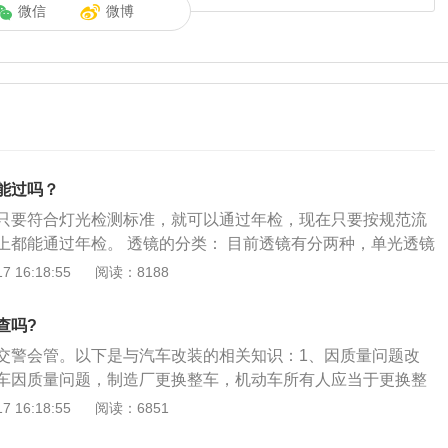
微信
微博
能过吗？
只要符合灯光检测标准，就可以通过年检，现在只要按规范流
上都能通过年检。 透镜的分类： 目前透镜有分两种，单光透镜
根据汽车大灯结构来决定。单光透镜里面又分别设计有对应近
 16:18:55
阅读：8188
：M6的近光透镜，蒙迪欧远光透镜；双光透镜的不同之处就是
光转换变换，平时是近光状态，当同时开启远光时，它通过电
查吗?
片，使近光的灯光也分配到远光照射上去。 透镜的作用： 因为
交警会管。以下是与汽车改装的相关知识：1、因质量问题改
很高，光线散射区域非常大。如果不加装透镜，全部光线是四
车因质量问题，制造厂更换整车，机动车所有人应当于更换整
明性还是安全性都成问题（对于对头车是绝对杀手）。加装透
申请变更登记，填写《机动车变更登记申请表》，提交法定证
 16:18:55
阅读：6851
到控制，无论是形状还是指向性才能得到保证。汽车改装注意
机动车。车辆管理所应当自受理之日起三日内确认机动车，收
统；加装大包围；加装尾翼；轮胎及轮圈的改装。