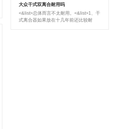
室，最后形成废气排出，就可以让三元
无法制作，需要将车辆送到修理厂或4s
造成烧机油。<&list>3、机油粘度。使用
大众干式双离合耐用吗
催化器得到清洗，排气管堵塞的情况就
店；<&list>2.车辆半轴套管防尘罩破
机油粘度过小的话，同样会有烧机油现
<&list>总体而言不太耐用。<&list>1、干
能够得到解决。
裂，破裂后会出现漏油现象，使半轴磨
象，机油粘度过小具有很好的流动性，
式离合器如果放在十几年前还比较耐
损严重，磨损的半轴容易损坏，产生异
容易窜入到气缸内，参与燃烧。<&list>
用，但是由于现在的汽车发动机动力输
响；<&list>3.稳定器的转向胶套和球头
4、机油量。机油量过多，机油压力过
出越来越高，使得干式离合器散热不足
老化，一般是使用时间过长造成的。解
大，会将部分机油压入气缸内，也会出
的缺陷也逐渐暴露出来。<&list>2、由于
决方法是更换新的质量好的转向橡胶套
现烧机油。<&list>5、机油滤清器堵塞：
干式双离合的工作环境暴露在空气中，
和球头。
会导致进气不畅，使进气压力下降，形
而离合器的散热也是通离合器罩上面的
成负压，使机油在负压的情况下吸入燃
几个小孔来进行散热。但是在行驶过程
烧室引起烧机油。<&list>6、正时齿轮或
中变速箱需要换挡，就不得不使得离合
链条磨损：正时齿轮或链条的磨损会引
器频繁工作。<&list>3、长时间的低速行
起气阀和曲轴的正时不同步。由于轮齿
驶以及过于频繁的启停，导致离合器的
或链条磨损产生的过量侧隙，使得发动
温度不断升高，而低速行驶时空气流动
机的调节无法实现：前一圈的正时和下
效率不高，无法将离合器中的热量有效
一圈可能就不一样。当气阀和活塞的运
的带走，导致离合器内部的温度不断升
动不同步时，会造成过大的机油消耗。
高，加速离合器的磨损。
解决方法：更换正时齿轮或链条。<&list
>7、内垫圈、进风口破裂：新的发动机
设计中，经常采用各种由金属和其他材