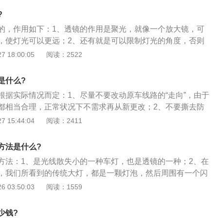
成一束平行光，再通过凸透镜发散成扇形光。
?
的，作用如下：1、透镜的作用是聚光，就像一个放大镜，可
，使灯光可以更远；2、还有就是可以限制灯光的角度，否则
，影响到对面车主和行人；3、透镜的功能除了控制光线的发
 18:00:05
阅读：2522
以集中，有限的光线合理使用，使车灯的照明效果更加明亮。
是什么?
根据实际情况而定：1、尽量不要改动原车线路的“走向”，由于
都相当合理，正常状况下不需求再从新更改；2、不要撕去防
门内饰后，可以看见金属门框上附有一层防水膜，良多施工人
 15:44:04
阅读：2411
膜撕去，而如许做轻易招致线路短路和车舱进水；3、防止改
中挡车用电设备比拟多，悉数都运用较大负荷的线束，所以不
方法是什么?
大而改换线束。
方法：1、是光线散失小的一种车灯，也是透镜的一种；2、在
，我们所看到的传统大灯，都是一颗灯泡，然后周围有一个闪
”，也就是我们所说的聚光杯，将发散的灯光聚集成一束扇形
 03:50:03
阅读：1559
面；3、而汽车透镜则是用体积更小、结构更加紧凑的小聚光
束平行光，再通过凸透镜发散成扇形光。
少钱?