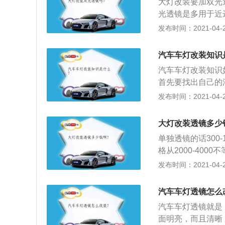
大灯改装要加双光
光透镜是多用于近
片，远近光是通过
发布时间：2021-04-28
实现近远光的切换
用，提高了汽车夜
汽车车灯改装知识
汽车车灯改装知识
首先要找出自己的
车前照灯会有所不
发布时间：2021-04-28
灯或LED车灯；
碗的卤灯，改装的
大灯改装透镜多少
为新的氙灯和旧透
单独透镜的话300
免这种现象，建议
格从2000-40
是否需要解码：一
围更宽广、更均匀
发布时间：2021-04-27
车则不太可能需要
中其强劲的照明效
素灯所望尘莫及；
汽车车灯透镜怎么
于卤素大灯，在透
汽车车灯透镜就是
的把灯丝点亮、熄
面明亮，而且清晰
头的大灯具有，亮