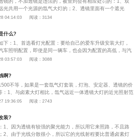
透镜的，不加透镜是违法的，被查到会有相应处罚的：1、双
远光共用一个光源的氙气大灯的；2、透镜里面有一个遮光
遮光片的上下移动实现的，这样，只需一个氙气灯泡，就可以
 04:14:03
阅读：3134
；3、此项技术的开发与应用实现了汽车光照效果的变化和使
间行车的方便性和便利性。
是什么?
如下：1、首选看灯光配置：要给自己的爱车升级安装大灯，
汽车照明配置，即使是同一辆车，也会因为配置的高低，与汽
同，一般来说，低配的一般都是卤素灯，高配的一般会配氙气
 03:57:03
阅读：3088
2、看原车是否带透镜：这里以原卤灯为例，无透镜，只有带灯
时候需要在原车灯碗上进行打孔安装，而带卤素灯的透镜，因
钱啊?
镜可能不匹配，容易产生散光现象，以避免这种现象，为了避
-1500不等，如果是一套氙气灯套装，灯泡、安定器、透镜的价
更换新的氙气灯双光透镜，并增加安装专用支架；3，看看你
00不等：1、与卤素大灯相比，氙气远近一体透镜大灯的近光照射范
般来说，大多数需要解码的车型是欧美车型，而受欢迎的日本
同时也更明亮。其近光灯的明暗切割线更加明显，在夜间行驶
 19:36:05
阅读：2743
解码。
果不会干扰影响到对向行车的视线。而远光的照射效果更是卤
2、在远近光的切变上，机电一体化的透镜变光系统更是远胜
改装?
镜用令人难以置信的快如闪电的频率变光时，卤素灯只有无奈
：1、因为透镜有较强的聚光能力，所以用它来照路，不且路
灭、再点亮、再熄灭；3、透镜式灯头的大灯相比采用传统灯
；2、由于光线分散很小，所以它的光线射程要比普通卤素灯
度均匀，穿透力强，所以他不管在雨天还是在大雾天气都有较