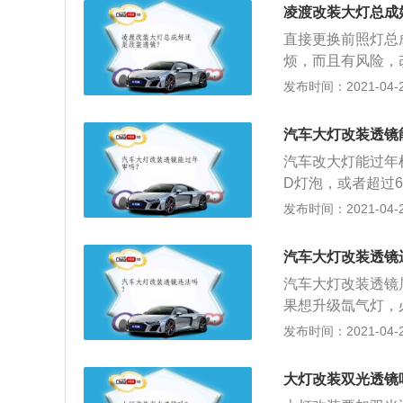
回原行驶证，重新
凌渡改装大灯总成
口凭证，退还原机
直接更换前照灯总
机动车产品主管部
烦，而且有风险，
证明。2、因营运
部分的光学元件，镜
发布时间：2021-04-28
机动车改为营运机
（glass）两种
更后向车辆管理所
1G1P、1G2P
之日起一日内查验
汽车大灯改装透镜
像头应该是采用玻
需要改变机动车登
汽车改大灯能过年
通、医学、艺术等
新核发号牌、行驶
D灯泡，或者超过
区域，车辆管理所
华人民共和国国家标
发布时间：2021-04-28
当密封，交由机动
容是外观、尾气、
入。
出不应眩目也就是
汽车大灯改装透镜
3、另外技术条件
汽车大灯改装透镜
要求”即达到180
果想升级氙气灯，
强度，国家的法规
度；2、还有就是
发布时间：2021-04-28
个透镜；3、车主
规定造成车辆年审
大灯改装双光透镜