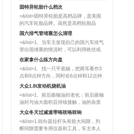
固特异轮胎什么档次
<&list>固特异轮胎是高档品牌，是美国
的汽车轮胎品牌。虽然是高档轮胎品
牌，但是中高低端的轮胎都有生产，这
国六排气管堵塞怎么清理
也是为了更好的开拓市场。
<&list>1、当车主发现自己的国六车排气
管出现堵塞的情况时，可以利用铁丝或
者是细棍，直接将杂物给取出来，如果
在家拿什么练方向盘
堵塞情况比较严重，也可以采取应急措
<&list>1、找一只平底锅，把两耳看作3
施。 <&list>2、直接利用木棍将所有的
点和9点钟方向，同时在6点钟和12点钟
杂物推到排气管里面的位置处，然后将
方向做一个标记。 <&list>2、双手握住
三元催化器拆解开，就可以将堵塞的东
大众1.8t发动机烧机油
平底锅两耳，然后往左打半圈、一圈、
西取出来。但如果是因为积碳过多引起
<&list>1、前后曲轴油封老化：前后曲轴
一圈半的练习，往右同样也要打相同的
的堵塞，就需要将三元催化器泡在草酸
油封与油大面积且持续接触，油的杂质
圈数。 <&list>3、最后强调要反复练
中进行清洗。 <&list>3、也可以利用清
和发动机内持续温度变化使其密封效果
习，这样就可以形成肌肉记忆，在真实
大众冬天过减速带咯吱咯吱响
洗剂对堵塞的情况得到解决，将清洗剂
逐渐减弱，导致渗油或漏油。<&list>2、
驾驶车辆时，不需要记忆也能打好方
放在燃油箱中，与燃油混合后，车辆启
<&list>1.转向器拉杆头有较大间隙，判
活塞间隙过大：积碳会使活塞环与缸体
向。
动时，就可以和汽油一起进入到燃烧
断间隙需要专用仪器和工具，车主本人
的间隙扩大，导致机油流入燃烧室中，