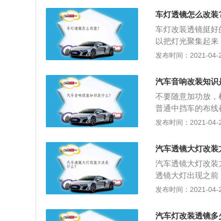
聚光杯将灯光聚集
车灯透镜怎么改装
车灯改装透镜挺好
以把灯光聚集起来
灯光会向周围散开
发布时间：2021-04-27
散范围外，主要可
汽车音响改装知识
不要随意加功放，
普通中挡车的布线
水膜。普通拆下车
发布时间：2021-04-27
员嫌费事，把防水
换原有线束。因为
汽车透镜大灯改装
必担忧由于负荷过
汽车透镜大灯改装
透镜大灯出现之前
闪发光的银色“碗
发布时间：2021-04-26
光，照亮前方的路
杯将灯光聚集成一
汽车灯改装透镜多