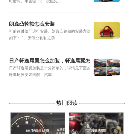
时齿轮、半圆键；2、按照先...
朗逸凸轮轴怎么安装
可前往维修厂进行安装。朗逸凸轮轴的安装方法
如下： 1、安装凸轮轴之前，...
日产轩逸尾翼怎么加装，轩逸尾翼怎
么安装
日产轩逸尾翼加装是十分简单的，详情见下面的
轩逸尾翼安装图解。汽车...
热门阅读