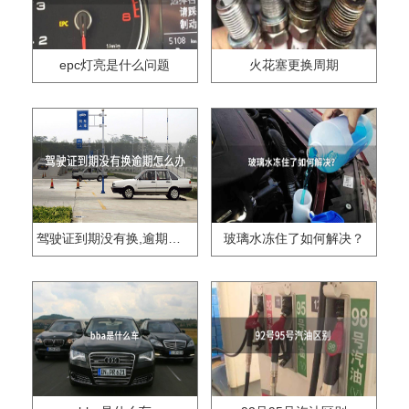
epc灯亮是什么问题
火花塞更换周期
驾驶证到期没有换,逾期怎么办??
玻璃水冻住了如何解决？