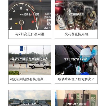
epc灯亮是什么问题
火花塞更换周期
驾驶证到期没有换,逾期怎么办??
玻璃水冻住了如何解决？