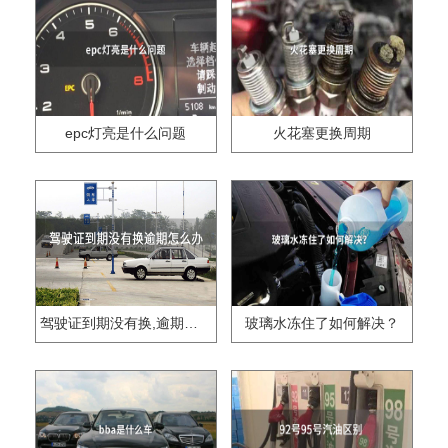
epc灯亮是什么问题
火花塞更换周期
驾驶证到期没有换,逾期怎么办??
玻璃水冻住了如何解决？