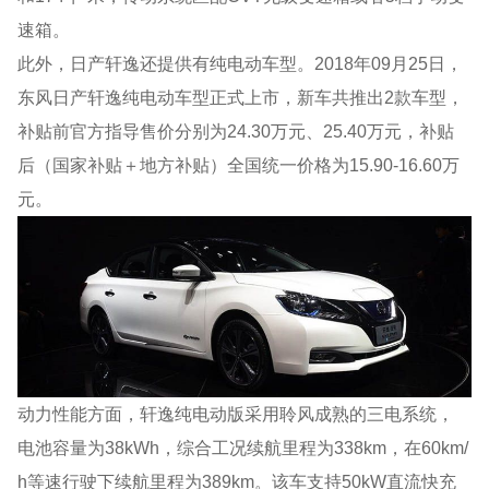
速箱。
此外，日产轩逸还提供有纯电动车型。2018年09月25日，
东风日产轩逸纯电动车型正式上市，新车共推出2款车型，
补贴前官方指导售价分别为24.30万元、25.40万元，补贴
后（国家补贴＋地方补贴）全国统一价格为15.90-16.60万
元。
动力性能方面，轩逸纯电动版采用聆风成熟的三电系统，
电池容量为38kWh，综合工况续航里程为338km，在60km/
h等速行驶下续航里程为389km。该车支持50kW直流快充