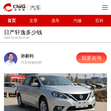
汽车
首页
文章
选车
汽修
百科
日产轩逸多少钱
2020-12-26 03:22:20
孙新利
我要咨询
汽车维修技师